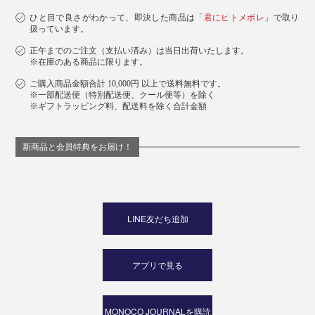
ひと目で良さがわかって、即決した商品は「
君にヒトメボレ
」で取り
扱っています。
正午までのご注文（支払い済み）は当日出荷いたします。
※在庫のある商品に限ります。
ご購入商品金額合計 10,000円 以上で送料無料です。
※一部配送便（特別配送便、クール便等）を除く
※ギフトラッピング料、配送料を除く合計金額
新商品と会員特典をお届け！
LINE友だち追加
アプリで見る
MONOCO JOURNALを購読