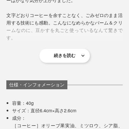
ーはかなり気分が上がりました。
コスメとして再利用できる方法を模索するなか、辿り着
いたのが「余すところなくすべて使う」アップサイクル
文字どおりコーヒーを余すことなく、ごみゼロのまま活
製品開発をコンセプトとした「UP0TECH®（アップゼ
用する技術にも感動。こんなになめらかなバーム＆クリ
ロテック）」を提供する、株式会社ソーイの発酵技術で
ームなのに、豆かすを丸ごと使っているなんて驚きで
した。
す。
続きを読む
オレンジバームには『EVEREST』のブランドロゴが ※写真左は「
20g
」
こまやかなスキンケアが苦手な私は、ずっとバーム派。
ハンドケアや指先の保湿はもちろん、ヒジやかかとなど
乾燥の気になる部分に。
蓋を開けた瞬間、みずみずしい柑橘の香りが弾ける「オ
サウナ、ジム、海、旅先でも、これひとつをポーチに入
レンジバーム」。
れておけば、顔・指先・髪のケアやスタイリングができ
仕様・インフォメーション
とろりとしたオイルのような塗り心地ですが、肌馴染み
て本当に重宝するんです。髪はストレートボブなので、
がよく、不思議とベタつかないので仕事や家事の合間に
気分をリフレッシュしたい時に、深呼吸を誘う心地よさ
ちょうどしっとりいい具合にまとまるし、液漏れの心配
も使いやすい質感です。
です。
容量：40g
もないのでおすすめ。
サイズ：直径6.4cm×高さ2.6cm
女性からの人気も高く、お子さんと一緒に使いたい方に
成分：
おすすめです。
［コーヒー］オリーブ果実油、ミツロウ、シア脂、