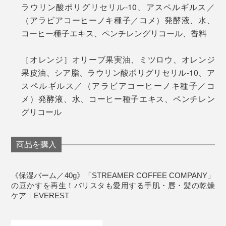
ラウリン酸ポリグリセリル-10、アスペルギルス／
コーヒーの豆かすに米麹を混ぜて発酵させることで、
（アラビアコーヒーノキ種子／コメ）発酵液、水、
100％液状に。飲むことも、お菓子の原料として食べる
コーヒー種子エキス、ペンチレングリコール、香料
こともできるコーヒー発酵液に生まれ変わるのです。
［オレンジ］オリーブ果実油、ミツロウ、オレンジ
さらに、ザラザラとした微粉が残らないよう、なめらか
果皮油、シア脂、ラウリン酸ポリグリセリル-10、ア
なテクスチャーへと改良を重ね、肌なじみのよさを追
スペルギルス／（アラビアコーヒーノキ種子／コ
求。
メ）発酵液、水、コーヒー種子エキス、ペンチレン
グリコール
自然由来にこだわった成分配合だから、ヒゲ剃り後の保
無類のコーヒー好きという『EVEREST』代表の橋本達
湿や、リップバームとしても優秀。
史さん。つい飲み過ぎちゃう時は、このバームやハンド
商品を購入
クリームを手に馴染ませて、香りを嗅ぐだけで満たされ
小さなお子さんにもお使いいただけます。
ているんだとか。
《保湿バーム／40g》「STREAMER COFFEE COMPANY」
ほっとひと息つきたい時は「コーヒー」、リフレッシュ
の豆かすを再生！バリスタも愛用する手肌・唇・髪の乾燥
したい時は「オレンジ」と、気分で使い分けたくなる心
ケア｜EVEREST
まさに、“手肌にコーヒーブレイク”ですね。
地よさです。