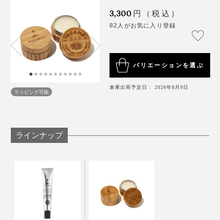
3,300
円（税込）
82人がお気に入り登録
日本初となる、コーヒー豆かすからアップサイクルした
コスメの誕生が実現したのです。
バリエーションを選ぶ
もちろんその原料には、「STREAMER COFFEE
倉庫出荷予定日： 2026年8月9日
COMPANY SHIBUYA」の店舗で捨てられるはずだった
ラッピング可能
コーヒーの豆かすを使用。
パサつきが気になる髪には、手のひらでしっかり溶かし
てから揉み込めばヘアバームに。
発酵させたことで、コーヒー本来の成分よりも保湿力を
ラインナップ
向上させながら、べたつかず、とろけるようなテクスチ
スタイリング力は弱めですが、髪をまとめたい時や毛束
ャーが生まれました。
感、ツヤ感を出ししたい時に最適です。