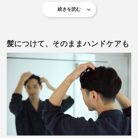
続きを読む
コーヒーバーム
髪につけて、そのままハンドケアも
STREAMER COFFEE COMPANYといえば、世界中か
ら多くのファンが訪れるニューウェーブコーヒーの国内
パイオニア。スケーターやミュージシャンなど、様々な
バックグラウンドを持ちながら、世界レベルの技術を誇
るバリスタたちが所属するコーヒーショップです。
最高の豆を探し求め、独自のセオリーでブレンド、その
コーヒーバームは「STREAMER COFFEE COMPANY」とのコラボロゴが ※写真
豆の魅力を最大限に引き出すこだわりの焙煎を経て抽出
左は「
20g
」
されるドリップやエスプレッソ。