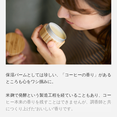
そのはじまりは、東京・渋谷にある人気コーヒーショッ
プ「STREAMER COFFEE COMPANY SHIBUYA」で。
「お店で大量に出るコーヒーかす、何かに再利用できな
いかな」
保湿バームとしては珍しい、「コーヒーの香り」がある
オーナーのひと言が、『EVEREST』代表・橋本達史さ
ところも心をワシ掴みに。
んの探究心を刺激しました。
米麹で発酵という製造工程を経ていることもあり、コー
ヒー本来の香りを残すことはできませんが、調香師と共
につくり上げた“おいしい”香りです。