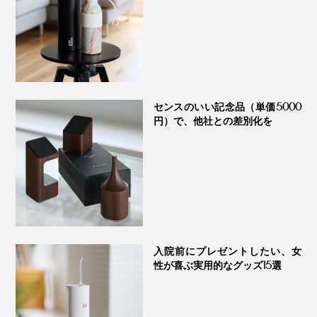
やおむすびの包みなどに使われてきており、とても理に
かなったケース素材でもあります。
センスのいい記念品（単価5000
円）で、他社との差別化を
入院前にプレゼントしたい、女
左下と右上はたっぷり容量の「40g」（本品）、中央3つは持ち運びに便利な
性が喜ぶ実用的なグッズ15選
「
20g
」
さらりとした手触り、天然素材ならではの温もりも心地