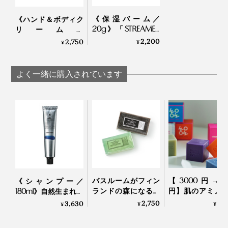
《保湿バーム／
《ハンド＆ボディク
20g》「STREAMER
リーム》
COFFEE COMPANY」
「STREAMER COFFEE
2,200
2,750
¥
¥
の豆かすを再生！バ
COMPANY」の豆か
リスタも愛用する手
すを再生！バリスタ
肌・唇・髪の乾燥ケ
も愛用するコーヒー
よく一緒に購入されています
ア｜EVEREST
の香りの保湿ケア｜
EVEREST
手に残ったバームでハンドケアもできるので、手洗いす
る必要もありません。
ジムやサウナ、旅先へも、これひとつでスキンケアとヘ
アケアがまかなえて、とても重宝します。
バスルームがフィン
【3000円→25
《シャンプー／
ランドの森になる、
円】肌のアミノ
180ml》自然生まれの
「白樺の若葉」と
近い「セリシン
フルボ酸と高山植物
2,750
2,
3,630
¥
¥
¥
「森の土」の香りの
っぷり！“シル
エキスで、髪と頭皮
バーソープ｜OSMIA
泡”に顔も体も包
環境をしっとり整え