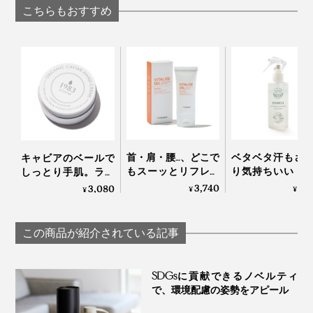
てしっとりする
るノンシリコンシャ
こちらもおすすめ
派石鹸｜WITH 
ンプー｜EVEREST
WITHOUT
首・肩・腰…、どこで
ベタベタ汗もさ
キャビアのベールで
もスーッとリフレッ
り気持ちいい！
しっとり手肌。ライ
シュする「バイタラ
顔も体も、スプ
トなつけ心地の
3,740
2,
3,080
¥
¥
¥
イズゲル」｜VENEX
して拭き取るだ
「1983 キャビベール
「ドライウォッ
ハンドクリーム」｜
ュ」
宮崎キャビア1983
この商品が紹介されている記事
YODELLOUTDOO
ケースは、エコ素材として注目されている「天然竹」。
SDGsに貢献できるノベルティ
で、環境配慮の姿勢をアピール
⽣育⼒の強い竹は、枯渇しない持続可能な資源。さら
に、抗菌、鮮度保持能⼒にも優れており、古くから⽔筒