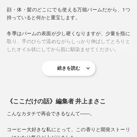
ほんのり甘く香ばしい“淹れたて”のコーヒーが、やさし
顔・体・髪のどこにでも使える万能バームだから、1つ
く漂います。
持っていると何かと重宝します。
主張は決して強くなく、バームを体温で温め、肌や髪に
冬季はバームの表面が少し硬くなりますが、少量を指に
馴染ませた時にふわりと鼻を通り抜ける自然体な香りづ
取り、手のひらで温めながらしっかり伸ばしてとろりと
け。
したオイル状にしてから肌に馴染ませてください。
コーヒータイムや食事のジャマにならない香りだから、
バリスタたちも愛用中なんだとか。フローラルな香りが
続きを読む
苦手な男性への贈り物にもぴったりです。
オレンジバーム
《ここだけの話》編集者 井上まさこ
それらの豆かすには、抗酸化作用として知られるポリフ
こんなカタチで再会できるなんて——。
ェノールや消臭、保湿をサポートする油脂分が多く含ま
れています。
コーヒー大好きな私にとって、この香りと開発ストーリ