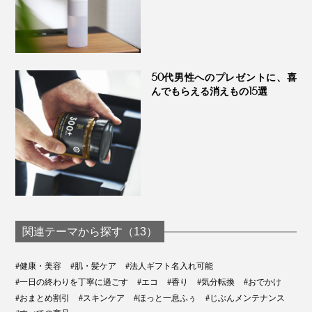
いい。
使い終わったら、油脂分をキレイに拭き取って、アクセ
サリーやピルケースとしても使えます。
50代男性へのプレゼントに、喜
んでもらえる消えもの15選
コーヒー好きな方へのホリデーギフトにもぜひ。
関連テーマから探す（13）
#健康・美容
#肌・髪ケア
#法人ギフト名入れ可能
#一日の終わりを丁寧に過ごす
#エコ
#香り
#気分転換
#おでかけ
#おまとめ割引
#スキンケア
#ほっと一息ふぅ
#じぶんメンテナンス