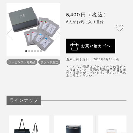
蒸らす間にコーヒーの粉がふやけて、おいしい成分が出
やすくなります。
5,400
円（税込）
6人がお気に入り登録
専用の道具がなくても、お湯を注ぐだけでコーヒー専門
店も味わいが楽しめる「ドリップパック」は、ギフトに
もぴったりです。
お買い物カゴへ
『豆善』の看板ブレンド。
中煎りでマイルド
、４種の中
倉庫出荷予定日： 2026年8月13日頃
ではもっとも幅広く好まれるコーヒーです。
ラッピング不可商品
ブランド直送
＊こちらの商品はブランドからの直送と
なりますので、実際の配送は予定日を前
後する場合がございます。予めご了承の
カカオを思わせる優しいアロマとミルクチョコレートの
上ご注文ください。
ようなほんのり甘いフレーバー、オレンジのような明る
い柑橘の酸味が絶妙なバランス。
たったこれだけのことですが、雑にお湯を注ぐのとはま
ラインナップ
ったく違う味わいに。あとは、五感を研ぎ澄ませてゆっ
たり味わってください。
「
セラコートタンブラー
」なら、ドリップパックをのせ