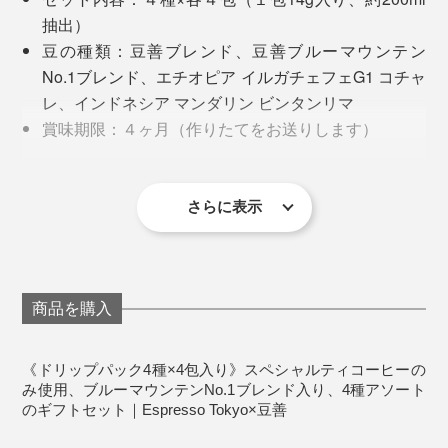
4. カップオンタイプ
インドネシア・スマトラ島、標高1400-1500mの限られ
抽出）
た地域で栽培され、「スマトラ式」という伝統的な精選
豆の種類：豆善ブレンド、豆善ブルーマウンテン
パックの底がコーヒーに浸ってしまうと、雑味が出てし
方法でつくられた、
最高等級・星（ビンタン）5（リ
No.1ブレンド、エチオピア イルガチェフェG1 コチャ
まうため、『豆善』では「
カップオンタイプ
」を採用。
マ）
。
レ、インドネシア マンダリン ビンタンリマ
お店のハンドドリップに近い状態で抽出することができ
賞味期限：４ヶ月（作りたてをお送りします）
ます。
深煎りがおいしい豆で、しっかりとしたコクと厚み、ビ
ギフトBOX入り
ターチョコのような苦味、ハーブやスパイスにも似た複
雑な味わいが特徴。果実のフレーバーからカラメルのよ
さらに表示
うな甘味に変化する過程も楽しめます。
そして一口。香りの豊かさと、すっと消える後味の軽や
かさ……、いつものコーヒーとは別ものです。
4. 豆善ブレンド
商品を購入
これが自宅で楽しめるなんて、スペシャル贅沢。一杯の
満足度がぜんぜん違います。
3. 20〜30秒蒸らす
《ドリップパック4種×4包入り》スペシャルティコーヒーの
粉全体をお湯で湿らせたら、いったん手をとめて20〜
み使用、ブルーマウンテンNo.1ブレンド入り、4種アソート
30秒待ち、そのあと2、3回に分けてお湯を注ぎます。
のギフトセット｜Espresso Tokyo×豆善