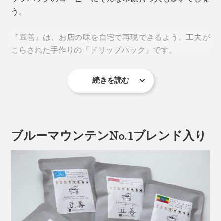
一般的なコーヒーに混ざりがちな、
古い豆・未熟豆・傷
う。
んだ豆由来する「えぐみ」や「雑味」はナシ
。味を均一
にする過度な深煎りに頼らないため、「焦げ感」や「重
『豆善』は、お店の味を自宅で再現できるよう、工夫が
たい後味」とも無縁です。
こらされた手作りの「ドリップパック」です。
続きを読む
1. ひとパックに豆14g
一般的なドリップパックが1包7〜10g入りなのに対し、
『豆善』は
14g入り
。たっぷり容量で本格的な味わいが
ブルーマウンテンNo.1ブレンド入り
楽しめます。
「コーヒーは生鮮食品。その日の豆は、その日に自家焙煎します」