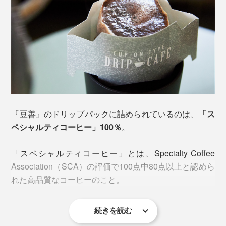
『豆善』のドリップパックに詰められているのは、
「ス
ペシャルティコーヒー」100％
。
「スペシャルティコーヒー」とは、Specialty Coffee
Association（SCA）の評価で100点中80点以上と認めら
れた高品質なコーヒーのこと。
続きを読む
流通量は、わずか
上位5％
程度！