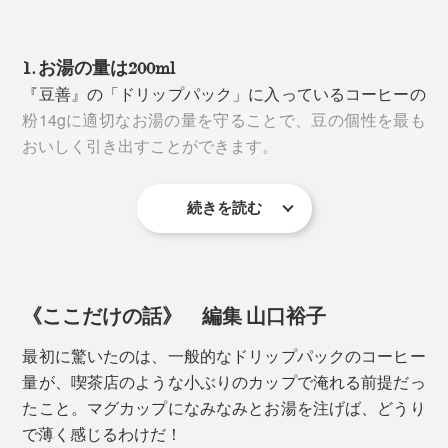
2. エチオピア イルガチェフェG1 コチャレ
1. お湯の量は200ml
『豆善』の「ドリップパック」に入っているコーヒーの
粉14gに適切なお湯の量を守ることで、豆の個性を最も
おいしく引き出すことができます。
続きを読む
店内で自家焙煎し、余分なガスを抜いて、すぐにパック
詰めをしているから、
鮮度も抜群
。おいしさのピークを
閉じ込めています。
《ここだけの話》 編集 山口裕子
3. 窒素フリー
最初に驚いたのは、一般的なドリップパックのコーヒー
量が、喫茶店のような小ぶりのカップで淹れる前提だっ
エチオピア産の中でも
最上位規格のG1グレード
で、華
一般的なドリップパックは、賞味期限を１年半程度にす
たこと。マグカップになみなみとお湯を注げば、どうり
やか系コーヒーの代表格。
るために窒素を充填していますが、酸化防止と同時に香
で薄く感じるわけだ！
りも奪われてしまうのが実情。