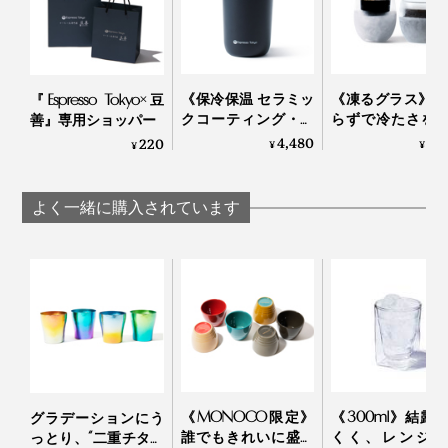
て抽出し、そのまま飲むことも可能。保温性も高く、
2〜3時間は温かいまま楽しめます。
《保冷保温 セラミッ
《凍るグラス》 
『Espresso Tokyo×豆
クコーティング・タ
らずで冷たさを
善』専用ショッパー
ンブラー》 真空二重
プする「アイス
4,480
4,
220
¥
¥
¥
構造、コーヒーの味
ックグラス」
を変えない「セラコ
Espresso Tokyo×豆
ート タンブラー」｜
よく一緒に購入されています
Espresso Tokyo×豆善
その日の気分で選ぶもよし、親しい人と飲み比べを楽し
むもよし、豊かなカフェ時間をお過ごしください。
《MONOCO限定》
《300ml》結露
グラデーションにう
誰でもきれいに盛り
くく、レンジ加
っとり、“二重チタン