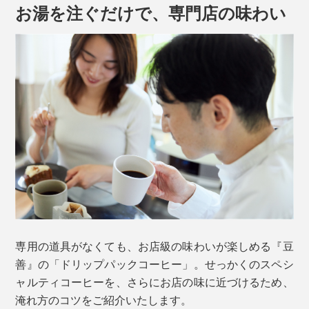
お湯を注ぐだけで、専門店の味わい
『豆善』では、マグカップで飲むことを想定し、
たっぷ
り200ml抽出できる14g入り
。味がブレやすく薄くなり
がちなドリップパックの弱点をクリアしています。
2. ひとパックずつ手作り
日本に流通している、ドリップパックにコーヒーを詰め
るためのマシンは、１包12ｇが限界。『豆善』では14g
高級豆としても名高い、ジャマイカ産「
ブルーマウンテ
入りを実現するため、なんと、
スタッフがひとパックず
ンNo.1
」を使用。
つ手詰め
をしています！
調和のとれた品の良さ、クリアで軽やかなアロマはその
専用の道具がなくても、お店級の味わいが楽しめる『豆
ままに、ナッツの味わいやコーヒーチェリーの甘さやコ
善』の「ドリップパックコーヒー」。せっかくのスペシ
ク、苦味をブレンド。ブレンドと言われなければシング
ャルティコーヒーを、さらにお店の味に近づけるため、
ルかと思うほどの完成度です。
淹れ方のコツをご紹介いたします。