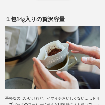
１包14g入りの贅沢容量
産地や農園、品種、精製方法まで明確に管理されている
ため、豆ごとの個性が際立ち、味わいはクリア。透明感
のある風味が広がります。
手軽なのはいいけれど、イマイチおいしくない……ドリ
ップパックのコーヒーにそんな印象持つ人も多いでしょ