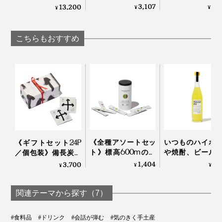
付けができる、漆の
OK、見る角度で
構造”でビールもコー
3,107
2,
13,200
¥
¥
¥
あたたかい色彩。
を変える「耐熱
ヒーもおいしい「純
225年続く越前漆器
ルウォールグラ
チタンタンブラー」
の老舗がつくる「色
｜RayES
（250cc） | 燕三条
こちらもおすすめ
漆のそば猪口」｜ 漆
琳堂×MONOCO
《全種アソートセッ
いつものハイボ
《ギフトセット24P
ト》標高600mの静
や焼酎、ビール
／個包装》備長炭で
岡・有機茶畑で育っ
茶に入れるだけ
ていねいに炙った、
1,404
2,
3,700
¥
¥
¥
た、溶かして飲むオ
本格バーの味わ
おこげ香る炒り餅を
ーガニックの「日本
変わる「ゆずシ
ブレンド「京玄米茶
茶パウダー（10
プ」｜YUZU SYRU
（東／煎茶ベース、
関連テーマから探す（7）
本）」｜THE
西／ほうじ茶ベー
NODOKA
ス）」｜京玄米茶 上
#食料品
#ドリンク
#会話が弾む
#気のきく手土産
ル入ル