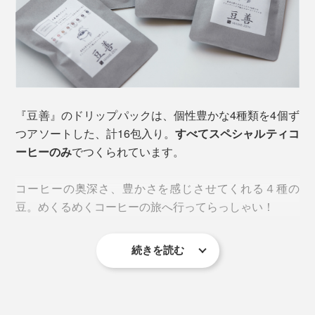
さらに、焙煎後の鮮度を大切にすることで、
酸化臭によ
る刺激も抑えられ
、一般的なコーヒーよりも体への負担
が少ないと考えられています。
「普通のコーヒーだと頭痛や胃もたれなどを感じるの
に、スペシャルティコーヒーだとラク」「後味が軽く
『豆善』のドリップパックは、個性豊かな4種類を4個ず
て、むしろスッキリする」_________『豆善』のオーナ
ドリップパックのコーヒーが薄いなと感じたことがある
つアソートした、計16包入り。
すべてスペシャルティコ
ー・矢島氏のような体感を持つ人は一定数いるとか。
人も多いと思いますが、その主な原因はお湯の入れ過ぎ
ーヒーのみ
でつくられています。
によるもの。
馥郁たる香りと味わいはもちろん、飲んだあとの心地よ
コーヒーの奥深さ、豊かさを感じさせてくれる４種の
さが、その違いを静かに物語ります。
コーヒー10ｇ対し、お湯の適量は120ml。一般的なドリ
豆。めくるめくコーヒーの旅へ行ってらっしゃい！
ップパックは、喫茶店で飲むようなコーヒーカップを基
準としています。
続きを読む
しかし、家で使われているのは、ほとんどがマグカッ
1. ブルーマウンテンブレンド
プ。いっぱいになるまでお湯を注いでは、そもそもが薄
すぎるわけです。