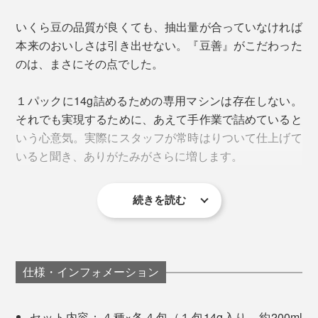
ローズのような香りとベリー系のさわやかな酸味、透明
いくら豆の品質が良くても、抽出量が合っていなければ
感のある後味が特徴。『豆善』には、エチオピアだけを
『豆善』では香りを優先し、
窒素フリー
でパック詰め。
本来のおいしさは引き出せない。『豆善』がこだわった
飲み続けるコアなファンも多数。
賞味期限を４ヶ月としています。
のは、まさにその点でした。
お湯を沸かしてから分量を計るよりも、いつも使ってい
１パックに14g詰めるための専用マシンは存在しない。
3. インドネシア マンダリン ビンタンリマ
る
カップのどの辺りが200mlなのか
、あらかじめ確認し
それでも実現するために、あえて手作業で詰めていると
ておくのがおすすめです。
いう心意気。実際にスタッフが常時はりついて仕上げて
いると聞き、ありがたみがさらに増します。
2. お湯の温度は85〜90℃程度
続きを読む
沸騰したてのお湯で抽出すると、えぐみや雑味が出やす
写真では伝わりにくいかもしれませんが、パックからコ
く、繊細な香りが飛んでしまうので、火をとめて30秒〜
ーヒーの粉を出してみて、こんなに入っているの？！と
1分くらいおいたお湯で抽出するのがおすすめ。
驚きました。
仕様・インフォメーション
ウォーターサーバーのお湯でもOKです。
セット内容：４種×各４包（１包14g入り、約200ml