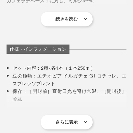
カフェラテベース１に対し、ミルク3〜4
。
深煎りのエスプレッソブレンドを使った、キリッと苦味
のあるカフェラテベース。ダークチョコレートのような
重厚なほろ苦さと、ビターキャラメルのような甘い余韻
続きを読む
まずは、この割合で作ってみてから、好みの濃さに調整
が続く、パンチの効いた一杯に。
を。ミルクを先に入れて、カフェラテベースを後から静
かに注ぐと、見た目にキレイです。
仕様・インフォメーション
ミルクは、牛乳のほか、豆乳やオーツミルク、アーモン
ドミルクとも相性抜群。無糖タイプなので、甘さが欲し
セット内容：2種×各1本（１本250ml）
い場合はお好みでどうぞ。
豆の種類：エチオピア イルガチェ G1 コチャレ、エ
スプレッソブレンド
夏は冷たいミルクで「アイスラテ」、冬は温めたミルク
保存：［開封前］直射日光を避け常温、［開封後］
とあわせて「ホットラテ」、季節に合わせて、一年中楽
冷蔵
しめます。
賞味期限：1年
飲み方：本品１に対し、ミルク3〜4の割合で希釈
「
Ice Quick Glass
」に注げば、氷で薄まることなく、お
ギフトBOX入り
さらに表示
いしい濃さで、キンキンに冷たい状態をキープ。
コーヒーの奥深さ、豊かさを感じさせてくれる2種の