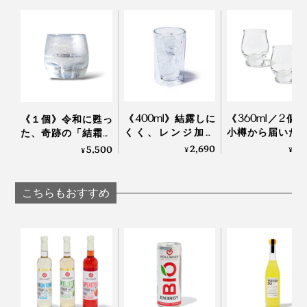
《400ml》結露しに
《360ml／2個
《１個》令和に甦っ
くく、レンジ加熱
小樽から届いた
た、奇跡の「結霜グ
OK、見る角度で表情
取らず、深く味
ラス」｜結霜月華
2,690
7,
5,500
¥
¥
¥
を変える「耐熱ダブ
ためのゴブレッ
（けっそうげっか）
ルウォールグラス」
グラス「fuwari
｜RayES
KIKIME
こちらもおすすめ