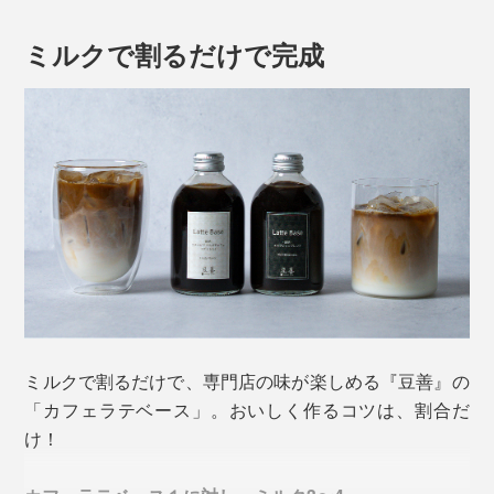
バーと、ブラウンシュガーを思わせる柔らかな甘みが特
きの表情がこぼれます。
徴。酸味があってさわやかな一杯に、“スペシャリティ
ミルクで割るだけで完成
コーヒーでカフェラテを味わう贅沢”が感じられます。
ミルクで割るだけで、専門店の味が楽しめる『豆善』の
「カフェラテベース」。おいしく作るコツは、割合だ
け！
２. エスプレッソブレンド