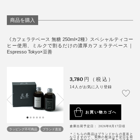
「カフェラテベース」。めくるめくコーヒーの旅へ行っ
てらっしゃい！
商品を購入
《カフェラテベース 無糖 250ml×2種》スペシャルティコー
ヒー使用、ミルクで割るだけの濃厚カフェラテベース｜
Espresso Tokyo×豆善
3,780
円（税込）
14人がお気に入り登録
仕事をしながら楽しむなら、蓋つきで結露しない「
セラ
コートタンブラー
」がおすすめ。保冷保温効果があり、
お買い物カゴへ
セラミックコーティングでコーヒーの味を変えません。
倉庫出荷予定日： 2026年8月17日頃
ラッピング不可商品
ブランド直送
＊こちらの商品はブランドからの直送と
なりますので、実際の配送は予定日を前