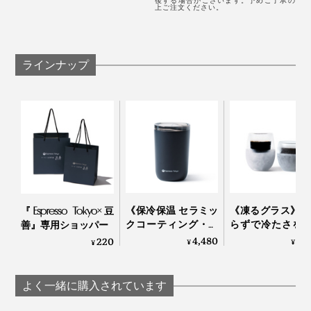
後する場合がございます。予めご了承の
上ご注文ください。
ラインナップ
それぞれガラスのボトルで250ml入り。シックなギフト
BOXに入っていて、贈り物にもぴったりです。
《保冷保温 セラミッ
《凍るグラス》 
『Espresso Tokyo×豆
クコーティング・タ
らずで冷たさを
善』専用ショッパー
ンブラー》 真空二重
プする「アイス
4,480
4,
220
¥
¥
¥
構造、コーヒーの味
ックグラス」
を変えない「セラコ
Espresso Tokyo×豆
ート タンブラー」｜
よく一緒に購入されています
Espresso Tokyo×豆善