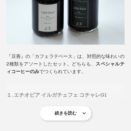
さらに、焙煎後の鮮度を大切にすることで、
酸化臭によ
る刺激も抑えられ
、一般的なコーヒーよりも体への負担
が少ないと考えられています。
「普通のコーヒーだと頭痛や胃もたれなどを感じるの
に、スペシャルティコーヒーだとラク」「後味が軽く
保存料・香料・砂糖は一切不使用
。素材そのものの力だ
て、むしろスッキリする」_________『豆善』のオーナ
けで仕上げています。
『豆善』の「カフェラテベース」は、対照的な味わいの
ー・矢島氏のような体感を持つ人は一定数いるとか。
2種類をアソートしたセット。どちらも、
スペシャルテ
ミルクで割っても負けることのないコクや香り。しっか
ィコーヒーのみ
でつくられています。
馥郁たる香りと味わいはもちろん、飲んだあとの心地よ
りとしたコーヒー厚みとともに、ミルクの自然な甘みが
さが、その違いを静かに物語ります。
ふわりと立ち上がります。
１. エチオピア イルガチェフェ コチャレG1
ひと口で感じる、専門店の完成度。こんなカフェラテが
家で味わえるなんて……！
続きを読む
エチオピア産の中でも
最上位規格のG1グレード
で、華
ゴクゴク飲むより、ゆっくり堪能したい。おもてなしの
やか系コーヒーの代表格。甘く華やかなベリーのフレー
一杯としてお出しすれば、あまりのおいしさにきっと驚