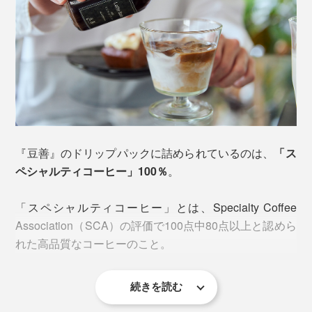
『豆善』のドリップパックに詰められているのは、
「ス
ペシャルティコーヒー」100％
。
「スペシャルティコーヒー」とは、Specialty Coffee
Association（SCA）の評価で100点中80点以上と認めら
れた高品質なコーヒーのこと。
続きを読む
流通量は、わずか
上位5％
程度！