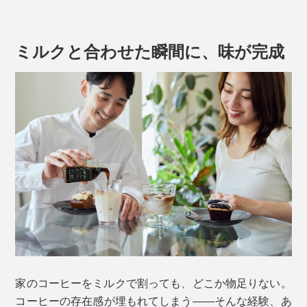
ミルクと合わせた瞬間に、味が完成
産地や農園、品種、精製方法まで明確に管理されている
ため、豆ごとの個性が際立ち、味わいはクリア。透明感
のある風味が広がります。
家のコーヒーをミルクで割っても、どこか物足りない。
コーヒーの存在感が埋もれてしまう――そんな経験、あ