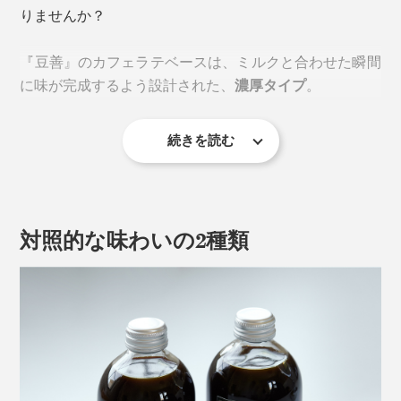
一般的なコーヒーに混ざりがちな、
古い豆・未熟豆・傷
りませんか？
んだ豆由来する「えぐみ」や「雑味」はナシ
。味を均一
にする過度な深煎りに頼らないため、「焦げ感」や「重
『豆善』のカフェラテベースは、ミルクと合わせた瞬間
たい後味」とも無縁です。
に味が完成するよう設計された、
濃厚タイプ
。
続きを読む
自家焙煎したスペシャルティコーヒーを、香りが逃げな
いよう直前にグラインド。丁寧に抽出したのち、水分を
ほどよく減らしてボトリング。コーヒーのおいしさが凝
縮されています。
対照的な味わいの2種類
「コーヒーは生鮮食品。その日の豆は、その日に自家焙煎します」