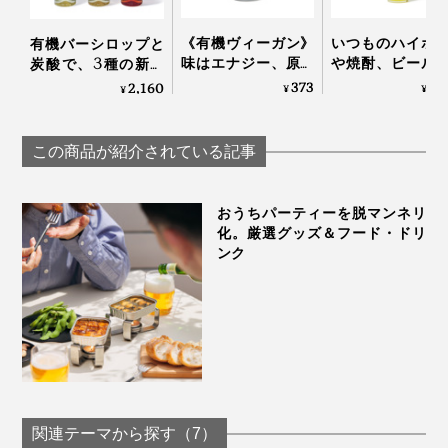
《有機ヴィーガン》
いつものハイボ
有機バーシロップと
味はエナジー、原料
や焼酎、ビール
炭酸で、3種の新鮮
は有機の「エナジー
茶に入れるだけ
ドリンク｜
373
2,
2,160
¥
¥
¥
ドリンク」｜BIO
本格バーの味わ
HOLLINGER
ENERGY
変わる「ゆずシ
プ」｜YUZU SYRU
この商品が紹介されている記事
おうちパーティーを脱マンネリ
化。厳選グッズ＆フード・ドリ
ンク
関連テーマから探す（7）