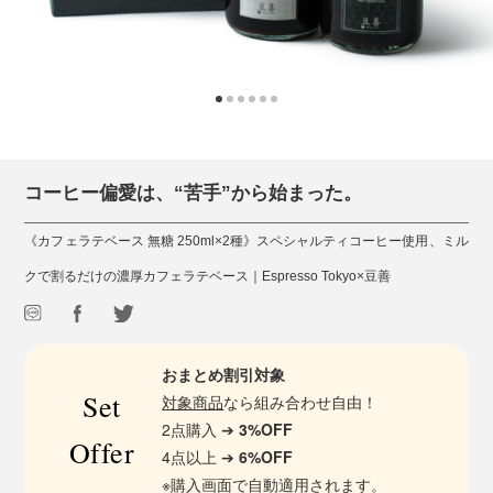
コーヒー偏愛は、“苦手”から始まった。
《カフェラテベース 無糖 250ml×2種》スペシャルティコーヒー使用、ミル
クで割るだけの濃厚カフェラテベース｜Espresso Tokyo×豆善
おまとめ割引対象
Set
対象商品
なら組み合わせ自由！
2点購入 ➔
3%OFF
Offer
4点以上 ➔
6%OFF
※購入画面で自動適用されます。