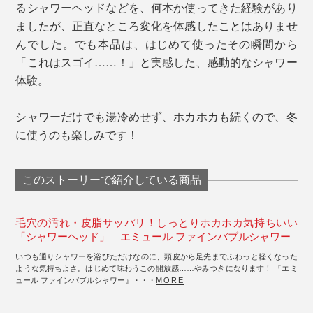
るシャワーヘッドなどを、何本か使ってきた経験があり
ましたが、正直なところ変化を体感したことはありませ
んでした。でも本品は、はじめて使ったその瞬間から
「これはスゴイ……！」と実感した、感動的なシャワー
体験。
シャワーだけでも湯冷めせず、ホカホカも続くので、冬
に使うのも楽しみです！
このストーリーで紹介している商品
毛穴の汚れ・皮脂サッパリ！しっとりホカホカ気持ちいい
「シャワーヘッド」｜エミュール ファインバブルシャワー
いつも通りシャワーを浴びただけなのに、頭皮から足先までふわっと軽くなった
ような気持ちよさ。はじめて味わうこの開放感……やみつきになります！ 『エミ
ュール ファインバブルシャワー』・・・
MORE