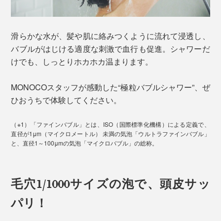
滑らかな水が、髪や肌に絡みつくように流れて浸透し、
バブルがはじける適度な刺激で血行も促進。シャワーだ
けでも、しっとりホカホカ温まります。
MONOCOスタッフが感動した“極粒バブルシャワー”、ぜ
ひおうちで体験してください。
（※1）「ファインバブル」とは、ISO（国際標準化機構）による定義で、
直径が1μm（マイクロメートル） 未満の気泡「ウルトラファインバブル」
と、直径1～100μmの気泡「マイクロバブル」の総称。
毛穴1/1000サイズの泡で、頭皮サッ
パリ！