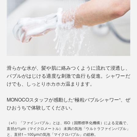
滑らかな水が、髪や肌に絡みつくように流れて浸透し、
バブルがはじける適度な刺激で血行も促進。シャワーだ
けでも、しっとりホカホカ温まります。
MONOCOスタッフが感動した“極粒バブルシャワー“、ぜ
ひおうちで体験してください。
（※1）「ファインバブル」とは、ISO（国際標準化機構）による定義で、
直径が1μm（マイクロメートル） 未満の気泡「ウルトラファインバブル」
と、直径1～100μmの気泡「マイクロバブル」の総称。