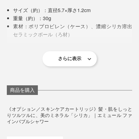
サイズ（約）：直径5.7×厚さ1.2cm
重量（約）：30g
素材：ポリプロビレン（ケース）、濃縮シリカ溶出
セラミックボール（ろ材）
内容量：1個
交換時期（約）：3カ月間（1日60リットルのシャワ
ー使用の場合）
さらに表示
塩素除去カートリッジ（左下）、スキンケアカートリッジ（右下）、エミュール
製造国：日本
ファインバブルシャワー本体（上）
※本品は『エミュール ファインバブルシャワー』専用のカートリッジで
す。他のシャワーヘッドには設置できません。
皮膚や毛髪、爪などに欠かせない栄養素のシリカ（ケイ
商品を購入
素）は、高級化粧品の原料としても使われている美のミ
ネラルです。
《オプション／スキンケアカートリッジ》髪・肌をしっと
本品は、水晶石を2000℃で燃焼し、人にいい成分だけ
りツルツルに、美のミネラル「シリカ」｜エミュール ファ
インバブルシャワー
を抽出した水溶性のシリカ。