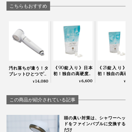
OSMIA
EARTH
KEIKO
こちらもおすすめ
1個につき約3カ月間ご使用いただけます。交換時期を過
《90錠入り》日本
《21錠入り》
汚れ落ちが違う！タ
ぎたまま使用し続けると、カートリッジ内のボールが劣
初！独自の高硬度マ
初！独自の高硬
ブレットひとつで“重
化して目詰まりの原因になることもあるのでご注意くだ
イクロカプセル技術
イクロカプセル
炭酸湯”が浴びれる｜
6,600
1,
14,080
¥
¥
¥
さい。
が生んだ“重炭酸
が生んだ“重炭
薬用Hot Bubble PRO
湯”のタブレット入浴
湯”のタブレット
重炭酸湯シャワーヘ
剤｜薬用Hot Bubble
剤｜薬用Hot Bubb
ッド
この商品が紹介されている記事
PRO
PRO
頭の臭い対策は、シャワーヘッ
ドをファインバブルに交換する
だけ