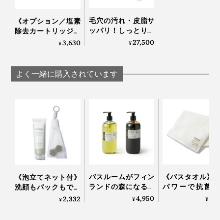
お湯がより一層やわらかく、滑らかになり、髪や肌もし
毛穴の汚れ・皮脂サ
《オプション／塩素
っとりツルツルに。美容液のようなシャワー水になりま
ッパリ！しっとりホ
除去カートリッジ》
す。
カホカ気持ちいい
シャワー水の残留塩
27,500
3,630
¥
¥
「シャワーヘッド」
素を緩和、肌や髪の
取り付け方はカンタン！シャワーヘッドの散水板を取り
｜エミュール ファイ
ダメージを抑えたい
ンバブルシャワー
方に｜エミュール フ
外し、カートリッジをヘッド内にセットしたら、散水板
よく一緒に購入されています
ァインバブルシャワ
を元に戻すだけ。
ー
バスルームがフィン
《バスタオル》
《泡立てネット付》
ランドの森になる、
パワーで抗菌・
洗顔もパックもでき
「白樺の若葉」と
臭、スタイリス
る、「富山クレイ フ
4,950
6,
2,332
¥
¥
¥
「森の土」の香りの
修のインテリア
ェイシャルウォッシ
ボディーソープ｜
ル｜BIO FOR T
ュ」｜グリーペルル