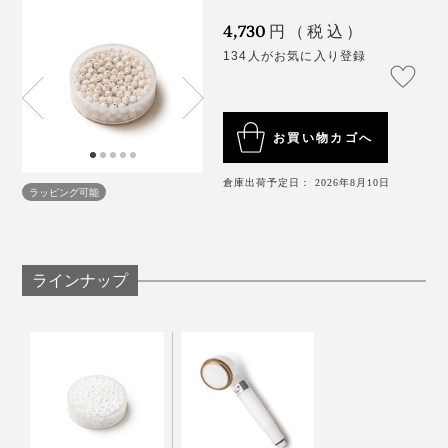
4,730
円（税込）
134人がお気に入り登録
お買い物カゴへ
倉庫出荷予定日： 2026年8月10日
ラッピング可能
ラインナップ
本品（左下）とシャワー水の残留塩素を緩和する「塩素除去カートリッジ」（右
上）