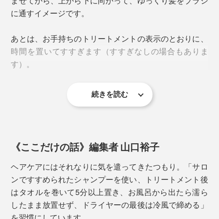
ませてから、上から下に向かって、ゆっくり髪をブラシ
外側２列の硬めのピンで、髪を小分けにする（コ
に通すイメージです。
ーミング）。
あとは、お手持ちのトリートメントの表示のとおりに、
内側４列のソフトな極細ピンでトリートメント剤
時間を置いてすすぎます（すすぎなしの場合もありま
を均一にならす（タッピング）。
す）。
髪を小分けの束に戻し、ピンで圧をかけてトリー
トメントを浸透させる（コーミング）。
続きを読む
トリートメントのほか、コンディショナーやリンス、お
風呂の外で使う、ヘアミルク・ヘアオイル・液体のヒー
トプロテクト剤の場合も使い方は同じです。
《ここだけの話》編集者 山口裕子
ヘアケアにはそれなりに気を遣ってきたつもり。「サロ
ンですすめられたシャンプーを使い、トリートメント後
はタオルを巻いて5分以上置き、お風呂から出たら濡ら
したまま放置せず、ドライヤーの最後は冷風で締める」
を習慣にしています。