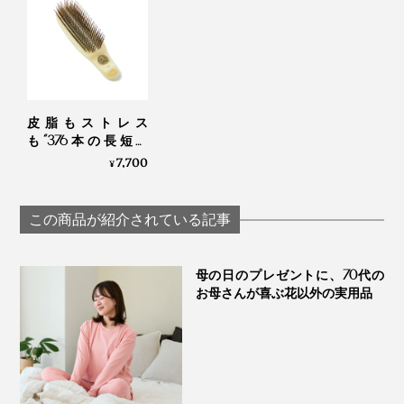
＜トリートメント＞
皮脂もストレス
手でトリートメントをなじませたあと、上から下にブラ
も“376本の長短ピ
シを通す
ン”が洗い流してくれ
7,700
¥
る「スカルプブラ
シ」｜Jam Labelスカ
＜ブロー＞
ルプブラシ
この商品が紹介されている記事
ドライヤーで乾かしながらブラッシングすると、髪がボ
リュームアップ。
母の日のプレゼントに、70代の
※ブローの際は、15cm以上ドライヤーから離してください。
お母さんが喜ぶ花以外の実用品
使用後はさっと水で流すだけでOK。水切り穴付きの専
用スタンドに立てておけるので、バスルームに置いても
衛生的です。