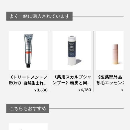
ー中、ブローにも使うとなおGOOD。
よく一緒に購入されています
＜シャンプー前＞
髪のもつれをといて、ホコリなどを軽く落とす。
＜シャンプー中＞
スカルプケアとして。手で軽くシャンプーしてから、頭
皮にピンが密着させながら、顔まわり→頭頂部、前→後
ろ、襟足→頭頂部と、つむじに向かってブラッシング。
《薬用スカルプシャ
《医薬部外品・
《トリートメント／
ンプー》頭皮と同じ
育毛エッセンス
180ml》自然生まれの
「アミノ酸」系だか
効成分を濃縮配
フルボ酸と高山植物
4,180
4,
3,630
¥
¥
¥
ら、サッパリ自然な
“ふかふか頭皮”
エキスで、髪と頭皮
洗い心地…漢方の「甘
てる「ハーバル
環境をしっとり整え
草」由来の成分で、
センス優｜uruotte
るノンシリコントリ
こちらもおすすめ
しっとりうるおう｜
ートメント｜
572
EVEREST