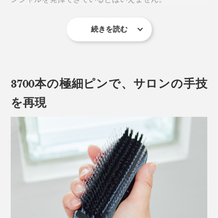
続きを読む
トリートメント後にタオルを巻いて数分置けば充分でし
ょ？と思うかもしれませんが、それも髪の内側や毛先ま
で均一に塗布できていればこそです。
3700本の極細ピンで、サロンの手技
一方、サロン帰りの髪がご機嫌なのは、プロの技の集積
によるものですが、トリートメントを馴染ませる「タッ
を再現
ピング」という技もそのひとつ。