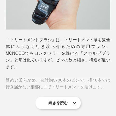
指で髪を挟みながら、１ヶ所あたり約8回ずつ「タッピ
「トリートメントブラシ」は、トリートメント剤を髪全
ング」。キューティクルを整えつつ、浸透力を高めてい
体にムラなく行き渡らせるための専用ブラシ。
るそう。
MONOCOでもロングセラーを続ける「スカルプブラ
シ」と形は似ていますが、ピンの数と細さ、構造が違い
このサロンの手技を再現するのが、「トリートメントブ
ます。
ラシ」。不器用でもズボラでも、簡単に同等の効果が期
待できる優れモノ。実際に、サロンでも導入されてい
硬めと柔らかめ、合計約3700本のピンで、指10本では
る、折り紙付きのブラシです。
行き届かない細部にまでトリートメントを届けます。
第三者機関による試験でも、手櫛の場合と比較して、
「トリートメントブラシ」を使用したほうが、髪の水分
続きを読む
量が多くなり、光沢度もアップしていることが分かって
います。