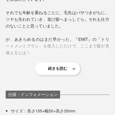
それでも年齢を重ねるごとに、毛先はパサつきがちに、
ツヤも失われていき、老け髪へまっしぐら。それも仕方
のないことと思っていました。
よく見ると、内側の黒いピンの１本ずつが縮れた形状に
が、あきらめるのはまだ早かった。『EMIT』の「トリ
なっていて、髪の毛を細かくキャッチし、「タッピン
ートメントブラシ」を投入しただけで、ここまで髪が見
グ」と同等の効果を発揮。
コツは、トリートメントの際、中間〜毛先に重点的に、
違えるとは！
頭皮を避けて髪の根本から数cm離してつけること。ト
さらに、外側のピンで圧をかけることで、トリートメン
リートメントには髪をコーティングする成分が入ってい
トをしっかり浸透させる仕組みです。
続きを読む
るため、毛穴を塞ぐことがトラブルの原因になる場合が
あります。
髪の量が多い場合は全体を分割して、髪の表面からだけ
仕様・インフォメーション
でなく中側にもブラシを通してください。
持つときは、ブラシの柄ではなくヘッドの部分を握るよ
サイズ：長さ155×幅50×高さ35mm