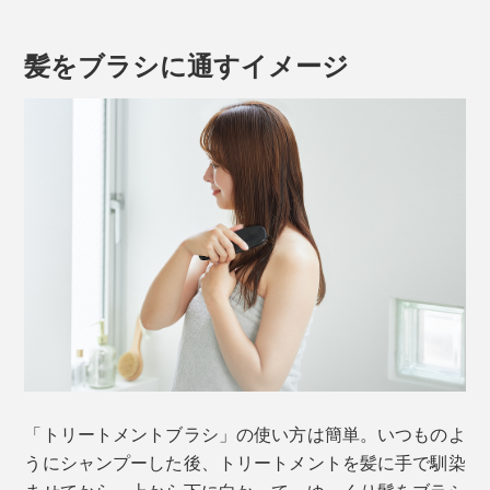
髪をブラシに通すイメージ
試験はダメージなしの髪を使用しており、すべての方に同様の結果が得られると
いう訳ではありません
せっかくのトリートメントを無駄なく使うためにも、
「トリートメントブラシ」をおすすめします。
ブラシを髪に通すことで、1回あたり下記３段階の技が
「トリートメントブラシ」の使い方は簡単。いつものよ
使われています。
うにシャンプーした後、トリートメントを髪に手で馴染