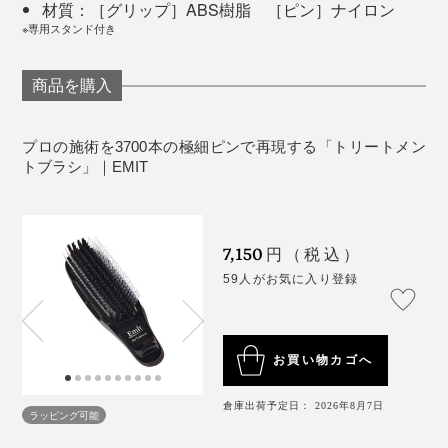
うにします。ヘッドの左右と柄の先端に凹凸がついてい
材質：［グリップ］ABS樹脂 ［ピン］ナイロン
て、トリートメント剤で滑りやすい状態でも、しっかり
※専用スタンド付き
力が入れられるようになっています。
商品を購入
トゥルンとした手触りに感動しつつ、あ〜、今までつけ
プロの施術を3700本の極細ピンで再現する「トリートメン
てきたトリートメントは浸透しきれてなかったんだと切
たったこれだけのこと？と思うかもしれませんが、使っ
トブラシ」｜EMIT
ない気持ちにも。ヘアケア剤や歳のせいにする前に、お
てみれば分かります。ぜひ、あなたの髪で試してくださ
のれの使い方がなっていなかったことに気付かされまし
い！
た。
7,150
円（税込）
59人がお気に入り登録
昔のことわざに「一髪、二化粧、三衣装」とあるよう
に、髪は人の見た目を左右するパーツ。現代でも人の印
象は髪が80％といわれるほど。
お買い物カゴへ
「トリートメントブラシ」に出会えたおかげで、私もま
トリートメント時に使うだけでも洗い上がりにダンゼン
倉庫出荷予定日： 2026年8月7日
だまだがんばれそうです！
ラッピング可能
差が出ますが、余力があれば、シャンプー前、シャンプ