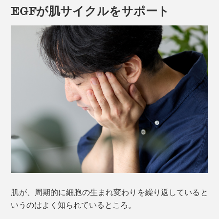
＜使い方＞
EGFが肌サイクルをサポート
1．500円玉程度の量を手のひらに取り、洗顔後すぐ、
顔全体に塗り広げる。
2．エッセンスが完全になじんだ後、いつものローショ
ンやクリームなどを重ねる。
発見から十数年間、主に医薬品として海外で利用されて
※保存料は一切入っていないため、開封後は要冷蔵。1日2回の使用で、約2
いた「EGF」が、日本で化粧品表示名称を取得したのが
ヶ月分。
2005年。「EGF」を配合したスキンケア製品が誕生し
ました。
目元や口元など、特に気になる部分には重ね付けをおす
すめ。ただし、肌に負荷をかけないように、やさしく塗
その立役者こそ、本品「EGF エクストラエッセンス パ
ってください。
ーフェクトナチュラル」をつくる、「バイオリンク販
売」社長の辻 大作氏。
1度つけて、肌につっぱり感が出る場合は、重ね付け
を。続けるうちに、1回でしっとりするようになりま
2000年ごろに流行っていたプラセンタに着目し、その
す。
肌が、周期的に細胞の生まれ変わりを繰り返していると
美肌成分とはなにか？と考えたところから、「EGF」に
いうのはよく知られているところ。
たどり着いたそう。
うれしいのが、サンプルが6回分も付いていること！本