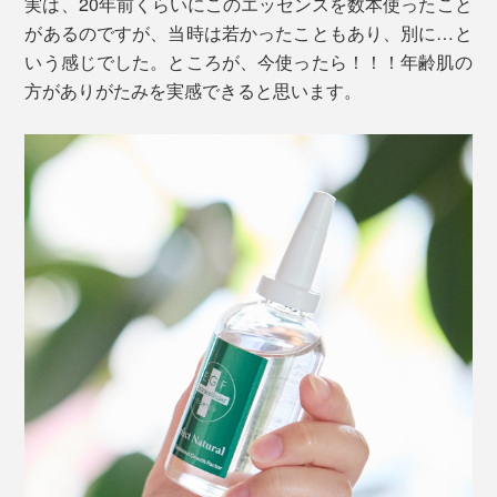
実は、20年前くらいにこのエッセンスを数本使ったこと
があるのですが、当時は若かったこともあり、別に…と
協会では、「EGF」の配合濃度と配合量をクリアした
いう感じでした。ところが、今使ったら！！！年齢肌の
10,000IU／100mg
以上のものだけに、認定マークを
（※）
方がありがたみを実感できると思います。
交付。
※「IU」とは、活性パワーの国際単位。
※実験で使われた試験薬は「EGF エクストラエッセンス パーフェクトナチュラ
本品「EGF エクストラエッセンス パーフェクトナチュ
ル」ではありません。
化粧品やサプリメントなどで、「天然由来」や「自然
ラル」は、その認定ラインの1.66倍、10,000IU／60mg
派」と謳われているものは多々ありますが、ISO16128
アメリカのブラウン博士が行った臨床実験では、
です。
という国際基準に基づく「自然由来」は、それらとは一
「EGF」を0.1μg/g（0.00001%）配合したローションを
線を画す厳格なもの。
60日間連続して使用したことで、新生細胞の大幅な改善
が実証されました。
成分ごとに「自然由来指数」を計算し、植物由来であっ
ても、化学的処理や加工が50％を超える場合には「自然
実験は32～62歳の12名で行い、「EGF」により新生細
由来」として認められないそう。
胞の成長が平均284％促進したことが確認されていま
す。
化粧品において、全成分を「自然由来」で構成すること
は、かなりの高いハードル。非自然由来成分を用いるこ