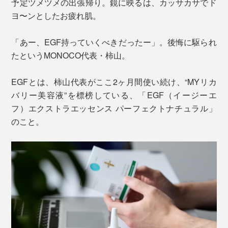
予定ツメツメの出張帰り。鏡に映るは、カッサカサでド
ヨ〜ンとしたお疲れ肌。
「あー、EGF持っていくべきだったー」。後悔に駆られ
たというMONOCO代表・柿山。
EGFとは、柿山代表がここ2ヶ月間使い続け、“MYリカ
バリー美容液”を標榜している、「EGF（イージーエ
フ）エクストラエッセンス パーフェクトナチュラル」
のこと。