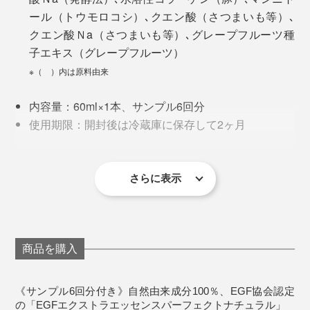
ル」は、ISO16128の厳格な基準を完全にクリアした、
ール（トウモロコシ）､クエン酸（さつまいも等）､
ホンモノの「自然由来」。
クエン酸Ｎa（さつまいも等）､グレープフルーツ種
子エキス（グレープフルーツ）
単なる「自然派」や「オーガニック」という枠を超え
※（ ）内は原料由来
た、本物の「自然由来」化粧品で、あなたの肌を整えて
ください。
内容量：60ml×1本、サンプル6回分
使用期限：開封後は冷蔵庫に保存して2ヶ月
生産国：日本
＜使用上の注意＞
この夏の旅行や帰省には、サンプルのパウチを欠かさず
さらに表示
無添加のため、開封後は冷蔵庫に保管し、なるべく
携帯しました。陽に当たる機会も多かったのですが、あ
お早めにご使用ください。
まりダメージを感じないのはこれのおかげだと思いま
敏感肌の方でもご使用いただけますが、万一お肌に
す。
異常が現れた際は、使用をやめ、医師の診断を受け
商品を購入
てください。
ちなみに、編集の山口は、イボを取った跡が薄くなって
きたそう。イボは取りたいけど、跡が残るのが怖くて踏
《サンプル6回分付き》自然由来成分100％、EGF協会認定
ん切りがつかなかったのですが、これがあれば安心して
の「EGFエクストラエッセンスパーフェクトナチュラル」