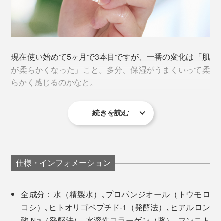
とで容易に解決できる課題を、自然由来成分のみで実現
するために、膨大な時間と研究が必要になるのだとか。
現在使い始めて5ヶ月で3本目ですが、一番の変化は「肌
が柔らかくなった」こと。多分、保湿がうまくいって柔
らかく感じるのかなと。
続きを読む
シミもしわもたるみありますが、保湿されているとそれ
も分かりにくくなる気がします。使っている化粧水は同
じなので、化粧水のポテンシャルが活かされたのかもし
れません。
仕様・インフォメーション
全成分：水（精製水）､プロパンジオール（トウモロ
コシ）､ヒトオリゴペプチド-1（発酵法）､ヒアルロン
「EGF エクストラエッセンス パーフェクトナチュラ
酸Ｎa（発酵法）､水溶性コラーゲン（豚）､マンニト