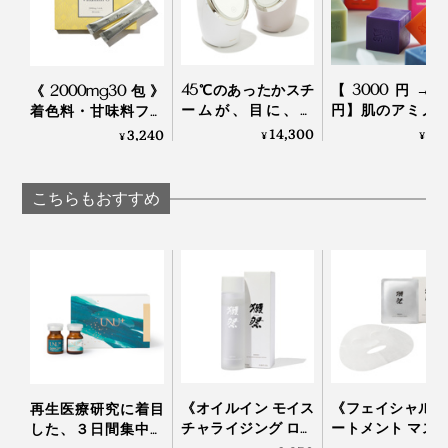
45℃のあったかスチ
【3000円→25
《2000mg30包》
ームが、目に、肌
円】肌のアミノ
着色料・甘味料フリ
に、気持ちいい“顔だ
近い「セリシン
ー、高純度VitaminC
14,300
2,
3,240
¥
¥
¥
けサウナ”｜フェイス
っぷり！“シル
サプリメント｜
スチーマー
泡”に顔も体も包
TOKIHADALABO
てしっとりする
こちらもおすすめ
派石鹸｜WITH 
WITHOUT
《オイルイン モイス
《フェイシャル 
再生医療研究に着目
チャライジング ロー
ートメント マス
した、３日間集中ケ
ション》「獺祭 純米
5枚入り》「獺祭