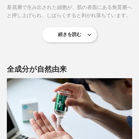
品はガラスのボトルで要冷蔵のため、持ち運びには向き
基底層で生み出された細胞が、肌の表面にある角質層へ
ませんが、パウチのサンプルならかさばらず、旅行にも
と押し上げられ、しばらくすると剥がれ落ちています。
重宝します。
続きを読む
全成分が自然由来
中国の医薬品GMP認定工場と独占販売契約を結び、化
粧品成分として化粧品表示名称申請するところからスタ
ート。
このサイクルは、20代で約28日間といわれ、加齢とと
いかにそのパワーをキープしたまま肌に届けられるか試
もに長くなる傾向に。40代で約45〜55日前後、50代と