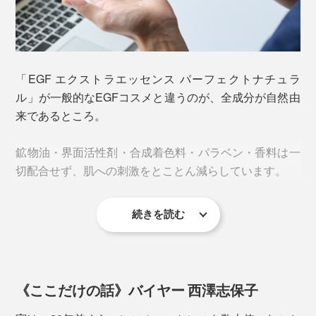
「これを使わない生活には戻れない」「もう手放せな
行錯誤を繰り返し、日本で初めて「EGF」配合の化粧品
もなると約55〜75日前後に。
い」と、長年の愛用者多数。MONOCOスタッフも巻き
をつくったパイオニアです。
込まれ中です！
また、加齢だけでなく、不規則な生活や紫外線などもサ
その後、「EGF」の化粧品利用が広まったものの、品質
イクルが乱れる原因になり、角質が厚くなったり、乾燥
「EGF エクストラエッセンス パーフェクトナチュラ
はピンキリ。危機感をもった辻社長が「日本EGF協会」
しやすくなったりと、肌トラブルにつながります。
ル」が一般的なEGFコスメと違うのが、全成分が自然由
を立ち上げました。
来であるところ。
サイクルを整えるために、まずは「規則正しい生活」が
大切ですが、「EGF」がそのサポートを担うことが、特
鉱物油・界面活性剤・合成着色料・パラベン・香料は一
許データで立証されています。
切配合せず、肌への刺激をとことん減らしています。
続きを読む
《ここだけの話》バイヤー 西澤志保子