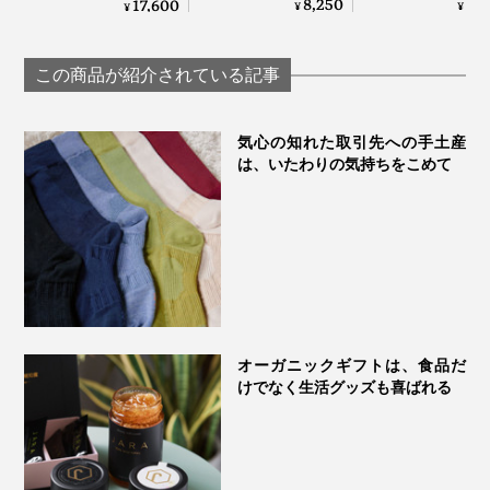
アのヒト幹細胞コス
8,250
3,
17,600
¥
¥
¥
大吟醸 磨き二割三
米大吟醸 磨き
メ「アンユメント リ
分」の酒粕エキス配
三分」の酒粕エ
バイタライズ FDセラ
合 ローション｜獺祭
配合 フェイスマ
ム」｜UNU＋ ment
この商品が紹介されている記事
ビューティ
｜獺祭ビューティ
気心の知れた取引先への手土産
は、いたわりの気持ちをこめて
オーガニックギフトは、食品だ
けでなく生活グッズも喜ばれる