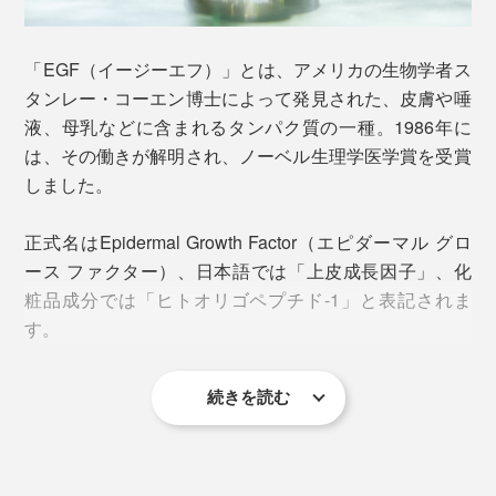
顔全体に広げるとスーッとなじんで、ベタつくことな
く、肌はしっとりもっちり。使い始めて２週間もすれ
ば、肌細胞がふっくらと持ち上がって、ツヤとハリが戻
「EGF（イージーエフ）」とは、アメリカの生物学者ス
っているのを実感できると思います。
タンレー・コーエン博士によって発見された、皮膚や唾
液、母乳などに含まれるタンパク質の一種。1986年に
は、その働きが解明され、ノーベル生理学医学賞を受賞
しました。
正式名はEpidermal Growth Factor（エピダーマル グロ
ース ファクター）、日本語では「上皮成長因子」、化
粧品成分では「ヒトオリゴペプチド-1」と表記されま
す。
続きを読む