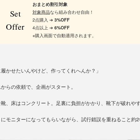
おまとめ割引対象
Set
対象商品
なら組み合わせ自由！
2点購入 ➔
3%OFF
Offer
4点以上 ➔
6%OFF
※購入画面で自動適用されます。
に履かせたいんやけど、作ってくれへんか？」
んからの依頼で、企画がスタート。
全靴、床はコンクリート。足裏に負担がかかり、靴下が破れや
々にモニターになってもらいながら、試行錯誤を重ねること約2