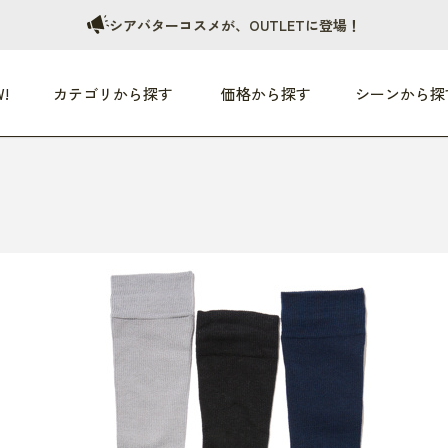
シアバターコスメが、OUTLETに登場！
!
カテゴリから探す
価格から探す
シーンから探
つめた〜い夏、どうぞ！
HEALTHY
家電
HOME
ファッション
- 3,000円
3,000円 - 5,000円
5,000円 - 10,000円
OP10
すべて
すべて
すべて
すべて
す
朝までぐっすり
リビング家電
居心地のいい空間
服
ひ
商品 (新着順)
本気で休む
キッチン家電
家事ルンルン
バッグ
ほ
覧
いつも清潔
美容・健康家電
食いしん坊クラブ
靴・靴下
や
じぶんメンテナンス
オーディオ家電
料理と団らん
レイングッズ
仕
め割引
おうちエクササイズ
ファッション／小物
レット
の他