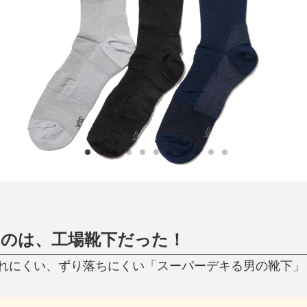
日用品
健康・美容
すべて
すべて
ひんやり今治タオル、生き返る〜
掃除・洗濯
肌・髪ケア
タオル
バスグッズ
スリッパ
ひんやりグッズ
防災用品
あったかグッズ
水筒
健康グッズ
日用品／その他
オーラルケア
たのは、工場靴下だった！
れにくい、ずり落ちにくい「スーパーデキる男の靴下」