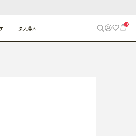
0
す
法人購入
WORK
ビジネス
ENJOY
寝具
10,000円 - 30,000円
30,000円以上
べて
すべて
すべて
すべて
らめきデスク
PC・スマホ関連
お出かけスパイス
敷き寝具
っと一息ふぅ
椅子・クッション
思い出トラベル
掛け寝具
っぱり清潔感
収納
外で過ごすって最高
パジャマ
事へGO
ビジネス／小物
好き・・にどっぷり
枕・小物