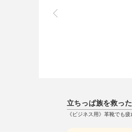
キッチン
すべて
調理家電
調理器具
食器
タオル・ふきん
キッチン雑貨
立ちっぱ族を救っ
《ビジネス用》革靴でも疲