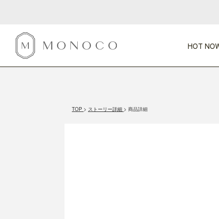
HOT NOW
新商品
CATEGORY
PRICE
SCENE
HOT NOW!
GIFTS
インテリア
1,000円未満
1,000円 
TOP
ストーリー詳細
商品詳細
今週のT
カテゴリから探す
価格から探す
シーンから探す
すべて
すべて
特別な贈りもの
家具
すべての
会話が弾む
収納
特集一
気のきく手土産
照明
毎日使ってね
インテリア雑貨
おまと
ベランダ・庭
アウト
インテリア／そ