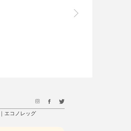
食料品
旅行・遊び
すべて
すべて
最後のひと口までキンキン
ドリンク
旅行
フード
アウトドア
旅行遊び／その他
｜エコノレッグ