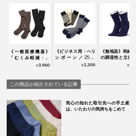
《ビジネス用・ヘリ
《無地染》和紙7
《一般医療機器》
ンボーン／25～
の調湿性と立体
「むくみ軽減・快
27.5cm》指先のサラ
のフィット感で
適・おしゃれ」三拍
2,200
3,
3,960
¥
¥
¥
サラが続く！「美濃
時間でもサラッ
子揃った「コットン
和紙」の糸で編んだ
適な「足袋型ソ
リブ着圧ソックス」
ソックス｜AMIGAMI
ス」｜WASI WASI
｜MAEÉ
この商品が紹介されている記事
気心の知れた取引先への手土産
は、いたわりの気持ちをこめて