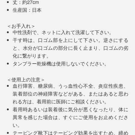
丈：約27cm
しっかりとしたホールド感はありつつも、窮屈さはな
生産国：日本
く、履き心地は快適。スポーツ専用のサポーターソック
スのような固さはありません。
＜お手入れ＞
中性洗剤で、ネットに入れて洗濯して下さい。
干す時は、口ゴム部を上にして下さい。逆さにする
「クッション編み」と「テーピング編み」の合わせ技
と、水分が口ゴムの部分に長く止まり、口ゴムの劣
で、足裏のアーチを支え、動きのロスをなくし、安定し
化に繋がります。
た姿勢をキープ。足の筋肉が効率的に動くことで、疲労
タンブラー乾燥機は使用しないでください。
を軽減、忙しいビジネスマンをサポートします。
＜使用上の注意＞
血行障害、糖尿病、うっ血性心不全、炎症性疾患、
装着部位の神経障害などがある、またはあると思わ
れる方は、着用前に医師にご相談ください。
着用時あるいは装着後に気分が悪くなったり、体に
異常を感じた場合は、すぐにご使用をお止めくださ
い。
テーピング靴下はテーピング効果を出すため、締め