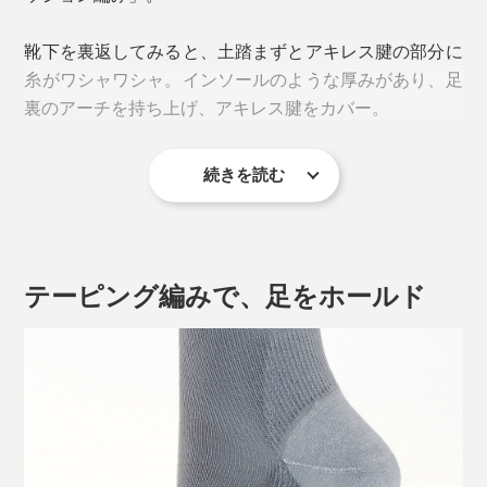
デリケートな見た目ながら、丈夫さも自慢。つま先とか
くなり、土踏まずやかかとが痛む原因にもなるのだと
かと部分には、強靭さで知られる「コーデュラ®ナイロ
か。
靴下を裏返してみると、土踏まずとアキレス腱の部分に
ン」が使われていて、擦り切れにくくなっています。そ
糸がワシャワシャ。インソールのような厚みがあり、足
の丈夫さは、自社従来品の約10倍！
裏のアーチを持ち上げ、アキレス腱をカバー。
2.靴下のズレで、足の動きにロスが出る
続きを読む
足の動きのロスを生んでいるのが、靴下。「靴下が靴の
中でズレる」、「足が靴下の中でズレる」という2つの
「ズレ」によって余計な動きが生じ、それを補正しよう
としてさらに負荷がかかります。
テーピング編みで、足をホールド
靴下が靴と足の間を取り持ち、「靴・靴下・足」を一体
化することで、動きのロスがなくなりますが、普通の靴
下にそこまでの機能はありません。
この２大原因を解決したのが、靴下の街、奈良・大和高
田市の老舗靴下メーカー「西垣靴下」。