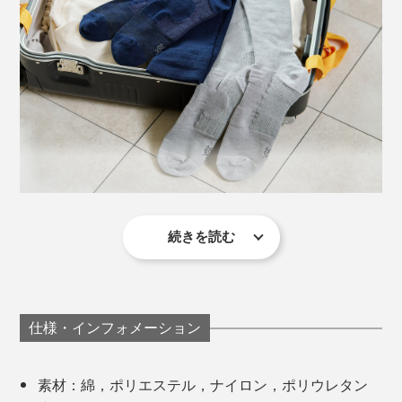
込まれています。
続きを読む
まるで衝撃緩和のインソールを入れてるみたいにフカフ
カで気持ちよくて、一日中履いても足裏が痛くなリませ
んでした！
母趾級部分には、ポリウレタンゴムを編み込み、グリッ
仕様・インフォメーション
プ力を強化。靴下の表裏ともすべり止め効果があるの
普段、締め付け感の強い靴下は苦手なんですが、この靴
で、「革靴の中の靴下」と「靴下の中の足」の両方のズ
下は着圧感はあるものの、キツすぎないのもいい。靴下
レを防ぎます。
素材：綿，ポリエステル，ナイロン，ポリウレタン
がずり落ちて足首に溜まることもなくて、快適です！