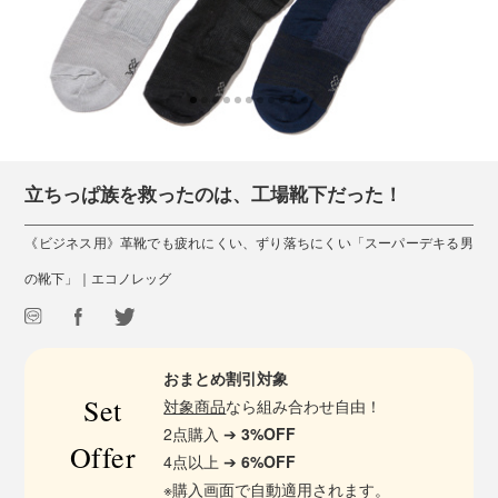
立ちっぱ族を救ったのは、工場靴下だった！
《ビジネス用》革靴でも疲れにくい、ずり落ちにくい「スーパーデキる男
の靴下」｜エコノレッグ
おまとめ割引対象
Set
対象商品
なら組み合わせ自由！
2点購入 ➔
3%OFF
Offer
4点以上 ➔
6%OFF
※購入画面で自動適用されます。