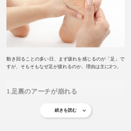
の段階着圧で、窮屈さはないのに、しっかりフィット。
履き口はゆったり幅広、包み込むような口ゴムで、局部
的な締め付け感を最小限にしています。
動き回ることの多い日、まず疲れを感じるのが「足」で
すが、そもそもなぜ足が疲れるのか。理由は主に2つ。
1.足裏のアーチが崩れる
続きを読む
米国足病医協会の調べによると、歩くときに足にかかる
カラーは「グレー」「ブラック」「ネイビー」の３色
力は、ゆっくり歩く時でも体重の約1.2倍、走ると約3
で、冠婚葬祭にも対応するフォーマル感を兼ね備えてい
倍、ジャンプは約6倍。その衝撃の一部を足裏のアーチ