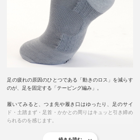
さらに、抗菌防臭加工済みの糸を使用しているので、雑
一般的に、靴下の衝撃緩和に用いられるのはループ状の
菌の繁殖や気になるニオイもしっかり防止。外出先で、
「パイル編み」ですが、強度とサポート力を強化するた
靴を脱ぐ機会があっても安心です。
め、独自に開発されたのが、この「特殊クッション編
み」。
クッション性は、通常の靴下の4倍、パイルの2倍。摩耗
耐久性は10倍！（当社比）
足当たりが良く、滑らず、擦り切れにくい構造で、特許
足の疲れの原因のひとつである「動きのロス」を減らす
を取得しています。
（※）
のが、足を固定する「テーピング編み」。
※特許番号6284256
履いてみると、つま先や履き口はゆったり、足のサイ
履くだけで足をキュッとサポートし、「ベタ足になる→
ド・土踏まず・足首・かかとの周りはキュッと引き締め
歩く姿勢が崩れる→足腰が痛くなる」負のループをスト
られるのを感じます。
ップ。「靴・靴下・足」を一体化して、動きのロスを軽
減し、疲れにくさを実現しました。
続きを読む