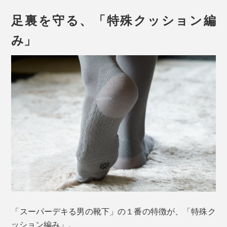
ます。
構造が受け止めています。
足裏を守る、「特殊クッション編
たとえ、普段は足裏のアーチがしっかりしていても、長
み」
時間立ちっぱなしでいると次第に崩れるもの。同じ人で
も朝と夕方とでは、アーチの角度が違うそうです。
素材は、シルクのような光沢感のある、上質な「コット
ンシルケット」。肌触りがサラッとしていて、洗濯を重
ねても毛羽立ちにくく、清潔感も申し分なし。
アーチが崩れることで、足裏のバネ機能が低下。衝撃を
「スーパーデキる男の靴下」の１番の特徴が、「特殊ク
吸収できず、足の筋肉に余計な負担がかかって疲れやす
ッション編み」。