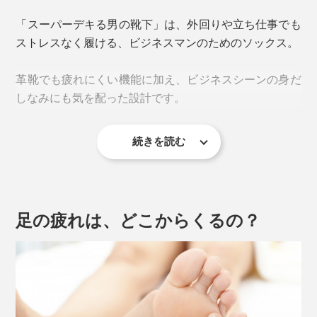
「スーパーデキる男の靴下」は、外回りや立ち仕事でも
ストレスなく履ける、ビジネスマンのためのソックス。
革靴でも疲れにくい機能に加え、ビジネスシーンの身だ
しなみにも気を配った設計です。
続きを読む
丈は、座った時に肌が見えない約27cm。ふくらはぎが
すっぽり隠れるハイソックスタイプは、履いているうち
にずり落ちやすいのが難点ですが、「スーパーデキる男
の靴下」なら大丈夫。
足の疲れは、どこからくるの？
履き口のゴムだけでなく、脚全体にフィットさせるつく
りで、１日中ずり落ちにくいのが特徴。
脚の形の合わせ、ふくらはぎは太く、足首は細く。軽め