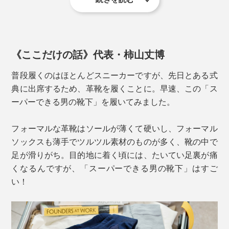
伸縮性の異なる複数の編み地を組み合わせることで、テ
実際に体感した人の口コミで人気に火がつき、2020年
ーピング効果を発揮。足が靴下の中でズレることのない
には、令和2年度近畿経済産業局長賞を衣料品として初
よう、しっかりホールドして、動きのねじれを補正しま
めて受賞、おもてなしセレクション金賞も受賞していま
す。
《ここだけの話》代表・柿山丈博
す。
普段履くのはほとんどスニーカーですが、先日とある式
典に出席するため、革靴を履くことに。早速、この「ス
ーパーできる男の靴下」を履いてみました。
フォーマルな革靴はソールが薄くて硬いし、フォーマル
ソックスも薄手でツルツル素材のものが多く、靴の中で
足が滑りがち。目的地に着く頃には、たいてい足裏が痛
くなるんですが、「スーパーできる男の靴下」はすご
い！
普通の靴下は左右対称ですが、本品は左右反転の形状。
足の形に合わせて緻密に設計されているため、左右が決
まっており、履き口の内側に「右」「左」の文字が編み