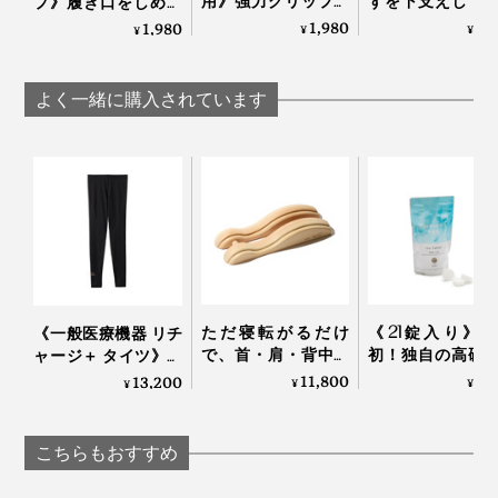
用》強力グリップで
ずを下支えして
プ》履き口をしめつ
しっかり踏み込める
底筋をサポート
けない疲れしらずの
1,980
1,
1,980
¥
¥
¥
「Varie×cross」｜エ
「疲れしらずの
くつした｜エコノレ
コノレッグ
した®」｜エコ
ッグ
ッグ
よく一緒に購入されています
ただ寝転がるだけ
《21錠入り》
《一般医療機器 リチ
で、首・肩・背中・
初！独自の高硬
ャージ＋ タイツ》寝
腰のガチガチ筋肉が
イクロカプセル
てる間に血行促進、
11,800
1,
13,200
¥
¥
¥
ほぐれていく「マッ
が生んだ“重炭
疲れ・コリを改善す
サージ指圧器」｜指
湯”のタブレット
る「リカバリーウエ
圧らくだ
剤｜薬用Hot Bubb
ア」｜VENEX
こちらもおすすめ
PRO