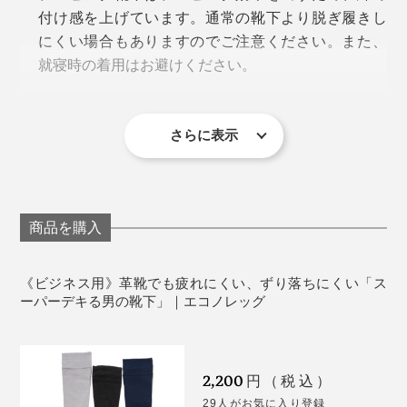
付け感を上げています。通常の靴下より脱ぎ履きし
にくい場合もありますのでご注意ください。また、
就寝時の着用はお避けください。
編み込まれた「ゴム糸」は素材の特性上、生地から
出ることがありますが、ご使用には差し支えありま
せん。
さらに表示
サイズが合わない、2枚重ねでのご使用、お肌に合わ
ない場合は、着用をお避けください。使用感には個
人差があります。
足の爪が伸びている、乾燥して足の角質が固くなっ
商品を購入
ている、足と靴のサイズが合っていないような状態
で靴下を履くと、生地に穴が開くことがあります。
《ビジネス用》革靴でも疲れにくい、ずり落ちにくい「ス
着用時の摩擦や、湿った状態でご使用されることに
ーパーデキる男の靴下」｜エコノレッグ
より、他のものに色移りする恐れがありますのでご
注意ください。
2,200
円（税込）
29人がお気に入り登録