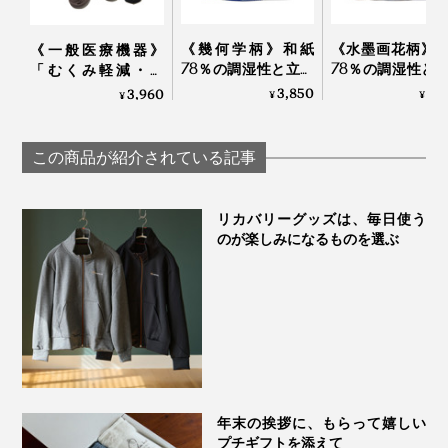
《幾何学柄》和紙
《水墨画花柄》
《一般医療機器》
78％の調湿性と立体
78％の調湿性と
「むくみ軽減・快
編みのフィット感
編みのフィット
適・おしゃれ」三拍
3,850
3,
3,960
¥
¥
¥
で、長時間でもサラ
で、長時間でも
子揃った「コットン
ッと快適な「足袋型
ッと快適な「足
リブ着圧ソックス」
ソックス」｜WASI
ソックス」｜WA
｜MAEÉ
この商品が紹介されている記事
WASI
WASI
リカバリーグッズは、毎日使う
のが楽しみになるものを選ぶ
年末の挨拶に、もらって嬉しい
プチギフトを添えて