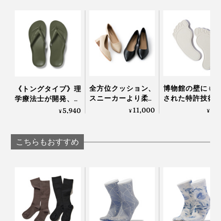
全方位クッション、
博物館の壁にも
《トングタイプ》理
スニーカーより柔ら
された特許技術
学療法士が開発、世
かな「コンフォート
吸湿＆脱臭しな
界600万人の足を支
11,000
2,
5,940
¥
¥
¥
パンプス」｜
湿度60％をキー
える「アーチサポー
Piccadilly
る「シューズケ
トサンダル」｜
｜SHOES VITAMIN
Archies
こちらもおすすめ