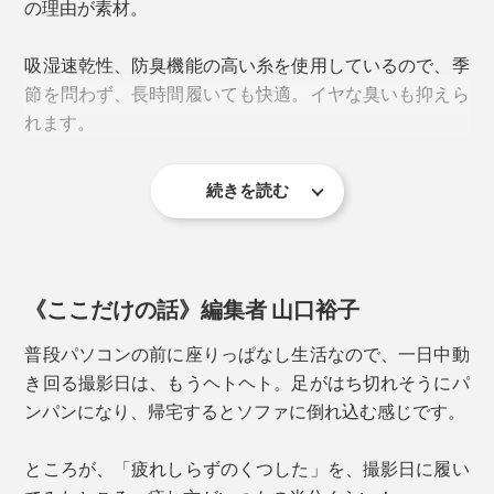
の理由が素材。
まっています。
吸湿速乾性、防臭機能の高い糸を使用しているので、季
足指の付け根部分には、ポリウレタンゴムを編み込み、
節を問わず、長時間履いても快適。イヤな臭いも抑えら
グリップ力を強化。靴下の表裏ともすべり止め効果があ
れます。
るので、「靴の中の靴下」と「靴下の中の足」の両方の
ズレを防ぎます。
続きを読む
さらに、甲とふくらはぎを通気性の高いメッシュ編みに
することで、ムレやすさも軽減。
《ここだけの話》編集者 山口裕子
普段パソコンの前に座りっぱなし生活なので、一日中動
き回る撮影日は、もうヘトヘト。足がはち切れそうにパ
ンパンになり、帰宅するとソファに倒れ込む感じです。
ところが、「疲れしらずのくつした」を、撮影日に履い