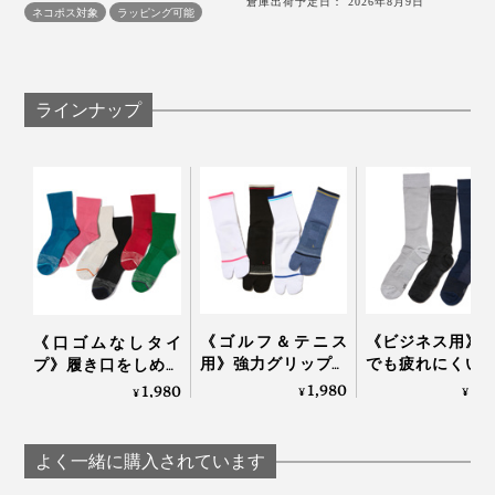
倉庫出荷予定日： 2026年8月9日
ネコポス対象
ラッピング可能
ラインナップ
《ゴルフ＆テニス
《ビジネス用》
《口ゴムなしタイ
用》強力グリップで
でも疲れにくい
プ》履き口をしめつ
しっかり踏み込める
り落ちにくい「
けない疲れしらずの
1,980
2,
1,980
¥
¥
¥
「Varie×cross」｜エ
パーデキる男の
くつした｜エコノレ
コノレッグ
下」｜エコノレッ
ッグ
よく一緒に購入されています