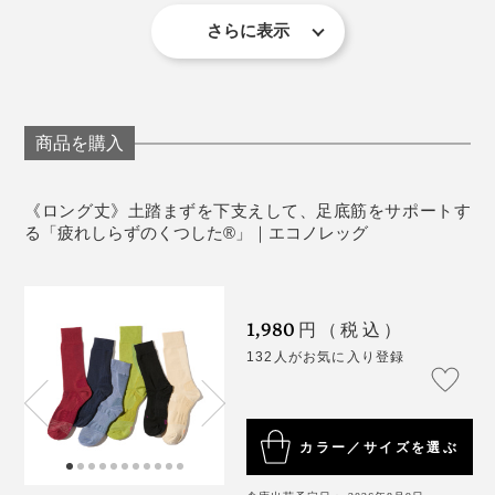
ワ・色の出方・風合い・サイズ等1枚ごとに微妙に違
います。 サイズ等は着用や洗濯をしていただくとな
さらに表示
じんできます。
2枚重ねでのご使用はおやめください。
足のサイズに合った靴下をご使用ください。
足の爪が伸びている、乾燥して足の角質が固くなっ
商品を購入
写真左からブラック、ネイビー、デニム、グリーンティ、ベージュ、エンジ
ている、足と靴のサイズが合っていないなどの場
合、生地に穴が開くことがありますのでご注意くだ
足裏にはロゴ、足の甲には左右の目印として「L」と
《ロング丈》土踏まずを下支えして、足底筋をサポートす
さい。
「R」が配色で編み込まれ、おしゃれ心をくすぐられま
る「疲れしらずのくつした®」｜エコノレッグ
脚に異常を感じられる場合や体に異常を感じた場合
す。
はご使用をおやめください。
使用感には個人差があります。
1,980
円（税込）
132人がお気に入り登録
カラー／サイズを選ぶ