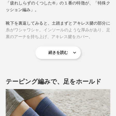
アーチが崩れることで、足裏のバネ機能が低下。衝撃を
「疲れしらずのくつした®」の１番の特徴が、「特殊ク
吸収できず、足の筋肉に余計な負担がかかって疲れやす
ッション編み」。
くなり、土踏まずやかかとが痛む原因にもなるのだと
か。
靴下を裏返してみると、土踏まずとアキレス腱の部分に
糸がワシャワシャ。インソールのような厚みがあり、足
裏のアーチを持ち上げ、アキレス腱をカバー。
2.靴下のズレで、足の動きにロスが出る
続きを読む
足の動きのロスを生んでいるのが、靴下。「靴下が靴の
中でズレる」、「足が靴下の中でズレる」という2つの
「ズレ」によって余計な動きが生じ、それを補正しよう
としてさらに負荷がかかります。
テーピング編みで、足をホールド
靴下が靴と足の間を取り持ち、「靴・靴下・足」を一体
化することで、動きのロスがなくなりますが、普通の靴
下にそこまでの機能はありません。