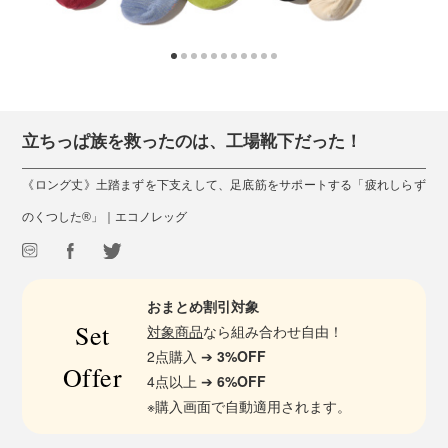
立ちっぱ族を救ったのは、工場靴下だった！
《ロング丈》土踏まずを下支えして、足底筋をサポートする「疲れしらず
のくつした®」｜エコノレッグ
おまとめ割引対象
Set
対象商品
なら組み合わせ自由！
2点購入 ➔
3%OFF
Offer
4点以上 ➔
6%OFF
※購入画面で自動適用されます。