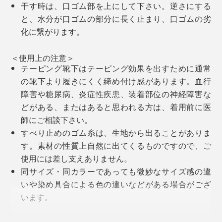
干す時は、口ゴム部を上にして下さい。逆さにする
と、水分が口ゴムの部分に長く止まり、口ゴムの劣
化に繋がります。
家の中で履くのもおすすめ。この靴下を履くと、ちょっ
としたルームシューズを履いている感覚で、フローリン
＜使用上の注意＞
テーピング靴下はテーピング効果を出すために通常
グの足当たりも柔らか。すべりにくいのもいい。
の靴下より履きにくく締め付け感があります。血行
障害や糖尿病、炎症性疾患、装着部位の神経障害な
一度これを体感すると、他のものが履けなくなる人が多
どがある、またはあると思われる方は、着用前に医
いというのも納得です！
師にご相談下さい。
ベーシックカラーからファッションのアクセントになる
すべり止めのゴム糸は、生地から出ることがありま
おしゃれカラーまで6色展開。
す。素材の性質上自然に出てくるものですので、ご
使用には差し支えありません。
同サイズ・同カラーであっても微妙なサイズ感の違
いや染め具合による色の違いなどがある場合がござ
います。
製品の特性上1枚ずつの加工となり、多少の歪み・シ