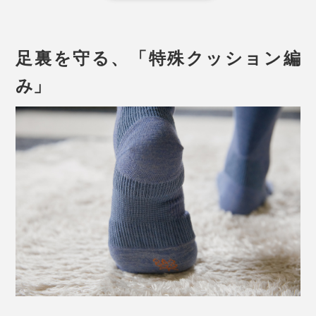
力は、ゆっくり歩く時でも体重の約1.2倍、走ると約3
倍、ジャンプは約6倍。その衝撃の一部を足裏のアーチ
構造が受け止めています。
足裏を守る、「特殊クッション編
たとえ、普段は足裏のアーチがしっかりしていても、長
み」
時間立ちっぱなしでいると次第に崩れるもの。同じ人で
も朝と夕方とでは、アーチの角度が違うそうです。