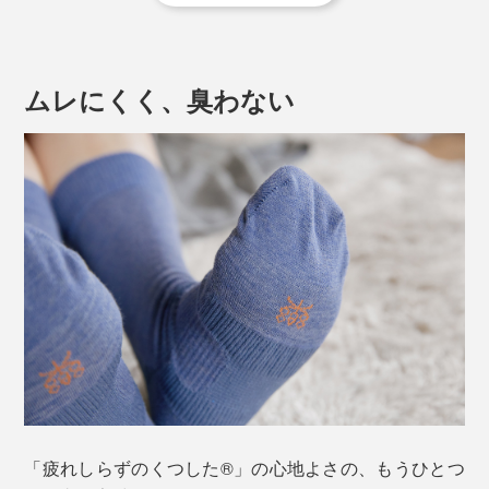
減し、疲れにくさを実現しました。
ーピング効果を発揮。足が靴下の中でズレることのない
よう、しっかりホールドして、歩き方のねじれを補正し
実際に体感した人の口コミで人気に火がつき、2020年
ます。
ムレにくく、臭わない
には、令和2年度近畿経済産業局長賞を衣料品として初
めて受賞、おもてなしセレクション金賞も受賞していま
す。
普通の靴下は左右対称ですが、本品は左右反転の形状。
「疲れしらずのくつした®」の心地よさの、もうひとつ
足の形に合わせて緻密に設計されているため、左右が決