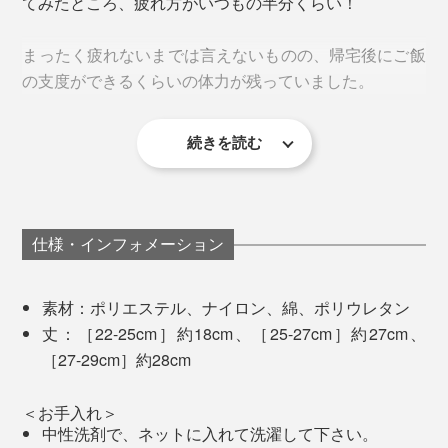
てみたところ、疲れ方がいつもの半分くらい！
まったく疲れないまでは言えないものの、帰宅後にご飯
の支度ができるくらいの体力が残っていました。
色の濃い部分がメッシュ編み
本品「ロング丈」は、ふくらはぎの中央くらいの丈。ピ
続きを読む
しっかりとしたホールド感はありつつも、窮屈さはな
ッタリサイズのパンプスには窮屈だと思いますが、スニ
足の見た目も、はっきり分かるくらい違ってびっくり。
く、履き心地は快適。スポーツ専用のサポーターソック
ーカーやビジネスシューズ、スポーツサンダル……、普
撮影日の夜は、膝から下がひと回り太くなるのを感じま
スのような固さはありません。
段履いているほとんどの靴に合わせられます。
すが、これを履いた日は気にならない程度でした。
仕様・インフォメーション
「クッション編み」と「テーピング編み」の合わせ技
で、足裏のアーチを支え、動きのロスをなくし、安定し
た姿勢をキープ。足の筋肉が効率的に動くことで、“疲
素材：ポリエステル、ナイロン、綿、ポリウレタン
れしらず”を実現しています。
丈：［22-25cm］約18cm、［25-27cm］約27cm、
［27-29cm］約28cm
＜お手入れ＞
中性洗剤で、ネットに入れて洗濯して下さい。