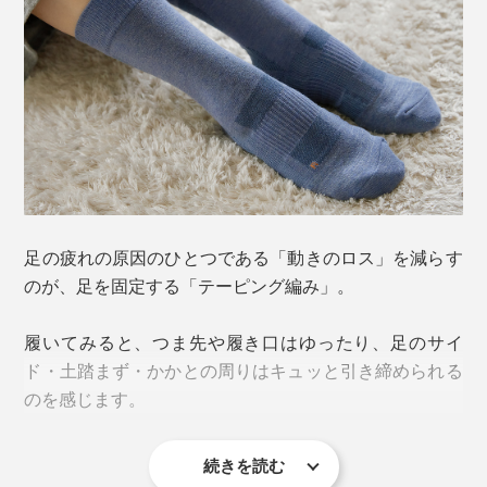
この２大原因を解決したのが、靴下の街、奈良・大和高
田市の老舗靴下メーカー「西垣靴下」。
一般的に、靴下の衝撃緩和に用いられるのはループ状の
「パイル編み」ですが、硬い安全靴には強度とサポート
力が足りず、独自に開発されたのが、この「特殊クッシ
ョン編み」。
クッション性は、通常の靴下の4倍、パイルの2倍。摩耗
耐久性は10倍！（当社比）
足の疲れの原因のひとつである「動きのロス」を減らす
のが、足を固定する「テーピング編み」。
足当たりが良く、滑らず、擦り切れにくい構造で、特許
を取得しています。
（※）
履いてみると、つま先や履き口はゆったり、足のサイ
※特許番号6284256
ド・土踏まず・かかとの周りはキュッと引き締められる
のを感じます。
履くだけで足をキュッとサポートし、「ベタ足になる→
歩く姿勢が崩れる→足腰が痛くなる」負のループをスト
続きを読む
ップ。「靴・靴下・足」を一体化して、動きのロスを軽
伸縮性の異なる複数の編み地を組み合わせることで、テ