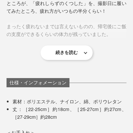
ところが、「疲れしらずのくつした」を、撮影日に履い
てみたところ、疲れ方がいつもの半分くらい！
まったく疲れないまでは言えないものの、帰宅後にご飯
の支度ができるくらいの体力が残っていました。
色の濃い部分がメッシュ編み
本品「ロング丈」は、ふくらはぎの中央くらいの丈。ピ
続きを読む
しっかりとしたホールド感はありつつも、窮屈さはな
ッタリサイズのパンプスには窮屈だと思いますが、スニ
足の見た目も、はっきり分かるくらい違ってびっくり。
く、履き心地は快適。スポーツ専用のサポーターソック
ーカーやビジネスシューズ、スポーツサンダル……、普
撮影日の夜は、膝から下がひと回り太くなるのを感じま
スのような固さはありません。
段履いているほとんどの靴に合わせられます。
すが、これを履いた日は気にならない程度でした。
仕様・インフォメーション
「クッション編み」と「テーピング編み」の合わせ技
で、足裏のアーチを支え、動きのロスをなくし、安定し
た姿勢をキープ。足の筋肉が効率的に動くことで、“疲
素材：ポリエステル、ナイロン、綿、ポリウレタン
れしらず”を実現しています。
丈：［22-25cm］約18cm、［25-27cm］約27cm、
［27-29cm］約28cm
＜お手入れ＞