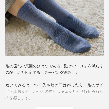
この２大原因を解決したのが、靴下の街、奈良・大和高
田市の老舗靴下メーカー「西垣靴下」。
一般的に、靴下の衝撃緩和に用いられるのはループ状の
「パイル編み」ですが、硬い安全靴には強度とサポート
力が足りず、独自に開発されたのが、この「特殊クッシ
ョン編み」。
クッション性は、通常の靴下の4倍、パイルの2倍。摩耗
耐久性は10倍！（当社比）
足の疲れの原因のひとつである「動きのロス」を減らす
のが、足を固定する「テーピング編み」。
足当たりが良く、滑らず、擦り切れにくい構造で、特許
を取得しています。
（※）
履いてみると、つま先や履き口はゆったり、足のサイ
※特許番号6284256
ド・土踏まず・かかとの周りはキュッと引き締められる
のを感じます。
履くだけで足をキュッとサポートし、「ベタ足になる→