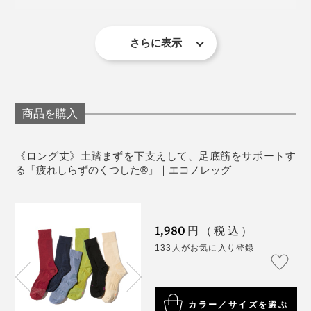
製品の特性上1枚ずつの加工となり、多少の歪み・シ
ワ・色の出方・風合い・サイズ等1枚ごとに微妙に違
います。 サイズ等は着用や洗濯をしていただくとな
さらに表示
じんできます。
2枚重ねでのご使用はおやめください。
足のサイズに合った靴下をご使用ください。
足の爪が伸びている、乾燥して足の角質が固くなっ
商品を購入
写真左からブラック、ネイビー、デニム、グリーンティ、ベージュ、エンジ
ている、足と靴のサイズが合っていないなどの場
合、生地に穴が開くことがありますのでご注意くだ
足裏にはロゴ、足の甲には左右の目印として「L」と
《ロング丈》土踏まずを下支えして、足底筋をサポートす
さい。
「R」が配色で編み込まれ、おしゃれ心をくすぐられま
る「疲れしらずのくつした®」｜エコノレッグ
脚に異常を感じられる場合や体に異常を感じた場合
す。
はご使用をおやめください。
使用感には個人差があります。
1,980
円（税込）
133人がお気に入り登録
カラー／サイズを選ぶ