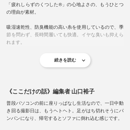
普通の靴下は左右対称ですが、本品は左右反転の形状。
「疲れしらずのくつした®」の心地よさの、もうひとつ
足の形に合わせて緻密に設計されているため、左右が決
の理由が素材。
まっています。
吸湿速乾性、防臭機能の高い糸を使用しているので、季
足指の付け根部分には、ポリウレタンゴムを編み込み、
節を問わず、長時間履いても快適。イヤな臭いも抑えら
グリップ力を強化。靴下の表裏ともすべり止め効果があ
れます。
るので、「靴の中の靴下」と「靴下の中の足」の両方の
ズレを防ぎます。
続きを読む
さらに、甲とふくらはぎを通気性の高いメッシュ編みに
することで、ムレやすさも軽減。
《ここだけの話》編集者 山口裕子
普段パソコンの前に座りっぱなし生活なので、一日中動
き回る撮影日は、もうヘトヘト。足がはち切れそうにパ
ンパンになり、帰宅するとソファに倒れ込む感じです。