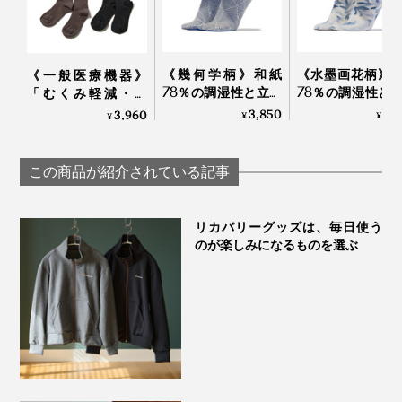
《幾何学柄》和紙
《水墨画花柄》
《一般医療機器》
78％の調湿性と立体
78％の調湿性と
「むくみ軽減・快
編みのフィット感
編みのフィット
適・おしゃれ」三拍
3,850
3,
3,960
¥
¥
¥
で、長時間でもサラ
で、長時間でも
子揃った「コットン
ッと快適な「足袋型
ッと快適な「足
リブ着圧ソックス」
ソックス」｜WASI
ソックス」｜WA
｜MAEÉ
この商品が紹介されている記事
WASI
WASI
リカバリーグッズは、毎日使う
のが楽しみになるものを選ぶ