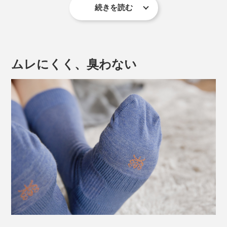
歩く姿勢が崩れる→足腰が痛くなる」負のループをスト
続きを読む
ップ。「靴・靴下・足」を一体化して、動きのロスを軽
伸縮性の異なる複数の編み地を組み合わせることで、テ
減し、疲れにくさを実現しました。
ーピング効果を発揮。足が靴下の中でズレることのない
よう、しっかりホールドして、歩き方のねじれを補正し
実際に体感した人の口コミで人気に火がつき、2020年
ます。
ムレにくく、臭わない
には、令和2年度近畿経済産業局長賞を衣料品として初
めて受賞、おもてなしセレクション金賞も受賞していま
す。