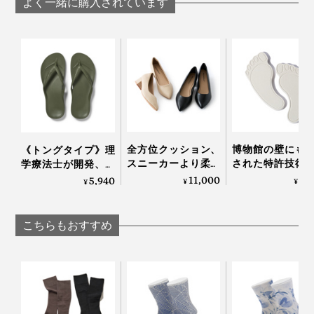
よく一緒に購入されています
全方位クッション、
博物館の壁にも
《トングタイプ》理
スニーカーより柔ら
された特許技術
学療法士が開発、世
かな「コンフォート
吸湿＆脱臭しな
界600万人の足を支
11,000
2,
5,940
¥
¥
¥
パンプス」｜
湿度60％をキー
える「アーチサポー
Piccadilly
る「シューズケ
トサンダル」｜
｜SHOES VITAMIN
Archies
こちらもおすすめ