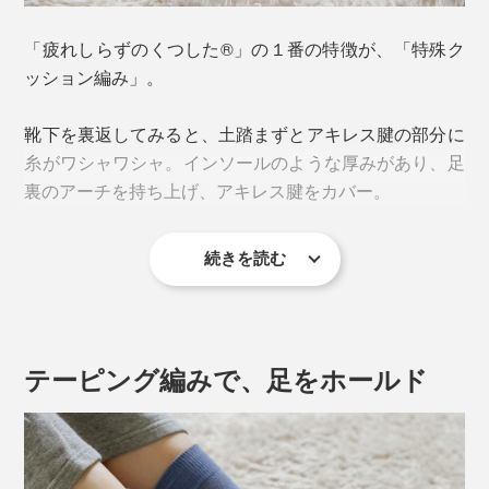
アーチが崩れることで、足裏のバネ機能が低下。衝撃を
「疲れしらずのくつした®」の１番の特徴が、「特殊ク
吸収できず、足の筋肉に余計な負担がかかって疲れやす
ッション編み」。
くなり、土踏まずやかかとが痛む原因にもなるのだと
か。
靴下を裏返してみると、土踏まずとアキレス腱の部分に
糸がワシャワシャ。インソールのような厚みがあり、足
裏のアーチを持ち上げ、アキレス腱をカバー。
2.靴下のズレで、足の動きにロスが出る
続きを読む
足の動きのロスを生んでいるのが、靴下。「靴下が靴の
中でズレる」、「足が靴下の中でズレる」という2つの
「ズレ」によって余計な動きが生じ、それを補正しよう
としてさらに負荷がかかります。
テーピング編みで、足をホールド
靴下が靴と足の間を取り持ち、「靴・靴下・足」を一体
化することで、動きのロスがなくなりますが、普通の靴
下にそこまでの機能はありません。