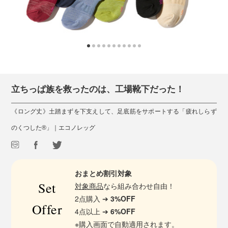
立ちっぱ族を救ったのは、工場靴下だった！
《ロング丈》土踏まずを下支えして、足底筋をサポートする「疲れしらず
のくつした®」｜エコノレッグ
おまとめ割引対象
Set
対象商品
なら組み合わせ自由！
2点購入 ➔
3%OFF
Offer
4点以上 ➔
6%OFF
※購入画面で自動適用されます。