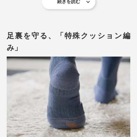
続きを読む
米国足病医協会の調べによると、歩くときに足にかかる
力は、ゆっくり歩く時でも体重の約1.2倍、走ると約3
倍、ジャンプは約6倍。その衝撃の一部を足裏のアーチ
構造が受け止めています。
足裏を守る、「特殊クッション編
たとえ、普段は足裏のアーチがしっかりしていても、長
み」
時間立ちっぱなしでいると次第に崩れるもの。同じ人で
も朝と夕方とでは、アーチの角度が違うそうです。