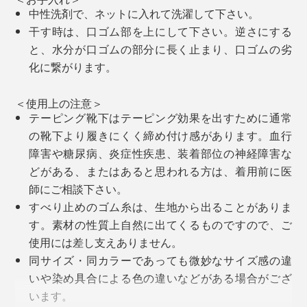
中性洗剤で、ネットに入れて洗濯して下さい。
干す時は、口ゴム部を上にして下さい。逆さにする
と、水分が口ゴムの部分に長く止まり、口ゴムの劣
化に繋がります。
家の中で履くのもおすすめ。この靴下を履くと、ちょっ
としたルームシューズを履いている感覚で、フローリン
＜使用上の注意＞
テーピング靴下はテーピング効果を出すために通常
グの足当たりも柔らか。すべりにくいのもいい。
の靴下より履きにくく締め付け感があります。血行
障害や糖尿病、炎症性疾患、装着部位の神経障害な
一度これを体感すると、他のものが履けなくなる人が多
どがある、またはあると思われる方は、着用前に医
いというのも納得です！
師にご相談下さい。
ベーシックカラーからファッションのアクセントになる
すべり止めのゴム糸は、生地から出ることがありま
おしゃれカラーまで6色展開。
す。素材の性質上自然に出てくるものですので、ご
使用には差し支えありません。
同サイズ・同カラーであっても微妙なサイズ感の違
いや染め具合による色の違いなどがある場合がござ
います。