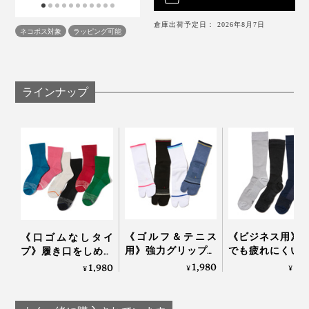
倉庫出荷予定日： 2026年8月7日
ネコポス対象
ラッピング可能
ラインナップ
《ゴルフ＆テニス
《ビジネス用》
《口ゴムなしタイ
用》強力グリップで
でも疲れにくい
プ》履き口をしめつ
しっかり踏み込める
り落ちにくい「
けない疲れしらずの
1,980
2,
1,980
¥
¥
¥
「Varie×cross」｜エ
パーデキる男の
くつした｜エコノレ
コノレッグ
下」｜エコノレッ
ッグ