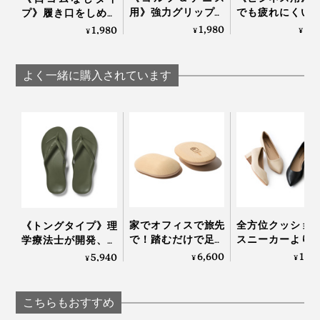
用》強力グリップで
でも疲れにくい
プ》履き口をしめつ
しっかり踏み込める
り落ちにくい「
けない疲れしらずの
1,980
2,
1,980
¥
¥
¥
「Varie×cross」｜エ
パーデキる男の
くつした｜エコノレ
コノレッグ
下」｜エコノレッ
ッグ
よく一緒に購入されています
家でオフィスで旅先
全方位クッショ
《トングタイプ》理
で！踏むだけで足か
スニーカーより
学療法士が開発、世
ら元気になれる「足
かな「コンフォ
界600万人の足を支
6,600
11,
5,940
¥
¥
¥
裏マッサージ器」|ア
パンプス」
える「アーチサポー
ーチドクター ふみふ
Piccadilly
トサンダル」｜
み
Archies
こちらもおすすめ