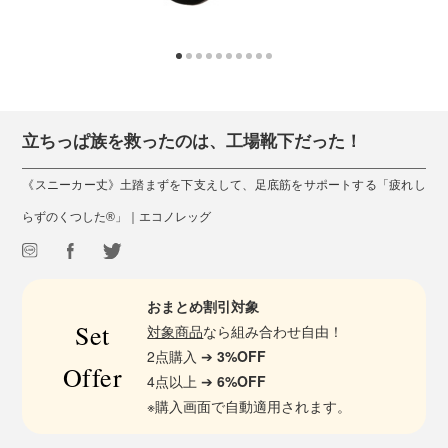
立ちっぱ族を救ったのは、工場靴下だった！
《スニーカー丈》土踏まずを下支えして、足底筋をサポートする「疲れし
らずのくつした®」｜エコノレッグ
おまとめ割引対象
Set
対象商品
なら組み合わせ自由！
2点購入 ➔
3%OFF
Offer
4点以上 ➔
6%OFF
※購入画面で自動適用されます。