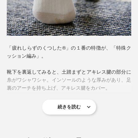
アーチが崩れることで、足裏のバネ機能が低下。衝撃を
吸収できず、足の筋肉に余計な負担がかかって疲れやす
くなり、土踏まずやかかとが痛む原因にもなるのだと
「疲れしらずのくつした®」の１番の特徴が、「特殊ク
か。
ッション編み」。
靴下を裏返してみると、土踏まずとアキレス腱の部分に
2.靴下のズレで、足の動きにロスが出る
糸がワシャワシャ。インソールのような厚みがあり、足
裏のアーチを持ち上げ、アキレス腱をカバー。
足の動きのロスを生んでいるのが、靴下。「靴下が靴の
中でズレる」、「足が靴下の中でズレる」という2つの
続きを読む
「ズレ」によって余計な動きが生じ、それを補正しよう
としてさらに負荷がかかります。
靴下が靴と足の間を取り持ち、「靴・靴下・足」を一体