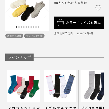
98人がお気に入り登録
カラー／サイズを選ぶ
倉庫出荷予定日： 2026年8月9日
ネコポス対象
ラッピング可能
ラインナップ
《ゴルフ＆テニス
《ビジネス用》
《口ゴムなしタイ