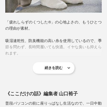
「疲れしらずのくつした®」の心地よさの、もうひとつ
の理由が素材。
吸湿速乾性、防臭機能の高い糸を使用しているので、季
節を問わず、長時間履いても快適。イヤな臭いも抑えら
れます。
普通の靴下は左右対称ですが、本品は左右反転の形状。
続きを読む
さらに、甲とふくらはぎを通気性の高いメッシュ編みに
足の形に合わせて緻密に設計されているため、左右が決
することで、ムレやすさを軽減しています。
まっています。
本品「スニーカー丈」は、スニーカーを履いた時に履き
足指の付け根部分には、ポリウレタンゴムを編み込み、
《ここだけの話》編集者 山口裕子
口がチラッと見えるくらいの丈。スニーカーと色を合わ
グリップ力を強化。靴下の表裏ともすべり止め効果があ
せても、差し色をアクセントにしてもおしゃれです。
普段パソコンの前に座りっぱなし生活なので、一日中動
るので、「靴の中の靴下」と「靴下の中の足」の両方の