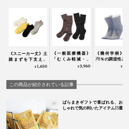
《一般医療機器》
《幾何学柄》和
《スニーカー丈》土
「むくみ軽減・快
78％の調湿性と
踏まずを下支えし
適・おしゃれ」三拍
編みのフィット
て、足底筋をサポー
3,960
3,
1,650
¥
¥
¥
子揃った「コットン
で、長時間でも
トする「疲れしらず
リブ着圧ソックス」
ッと快適な「足
のくつした®」｜エ
｜MAEÉ
ソックス」｜WA
コノレッグ
この商品が紹介されている記事
WASI
ばらまきギフトで喜ばれる、お
しゃれで気の利いたアイテム13選