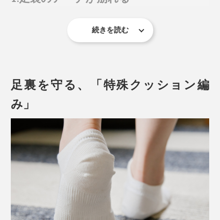
続きを読む
米国足病医協会の調べによると、歩くときに足にかかる
力は、ゆっくり歩く時でも体重の約1.2倍、走ると約3
倍、ジャンプは約6倍。その衝撃の一部を足裏のアーチ
構造が受け止めています。
足裏を守る、「特殊クッション編
たとえ、普段は足裏のアーチがしっかりしていても、長
み」
時間立ちっぱなしでいると次第に崩れるもの。同じ人で
も朝と夕方とでは、アーチの角度が違うそうです。