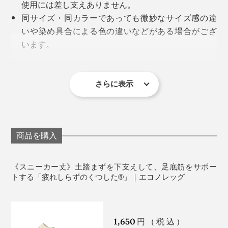
使用には差し支えありません。
同サイズ・同カラーであっても微妙なサイズ感の違
いや染め具合による色の違いなどがある場合がござ
います。
製品の特性上1枚ずつの加工となり、多少の歪み・シ
ワ・色の出方・風合い・サイズ等1枚ごとに微妙に違
います。 サイズ等は着用や洗濯をしていただくとな
さらに表示
じんできます。
2枚重ねでのご使用はおやめください。
足のサイズに合った靴下をご使用ください。
足の爪が伸びている、乾燥して足の角質が固くなっ
商品を購入
ている、足と靴のサイズが合っていないなどの場
合、生地に穴が開くことがありますのでご注意くだ
《スニーカー丈》土踏まずを下支えして、足底筋をサポー
さい。
トする「疲れしらずのくつした®」｜エコノレッグ
脚に異常を感じられる場合や体に異常を感じた場合
はご使用をおやめください。
使用感には個人差があります。
1,650
円（税込）