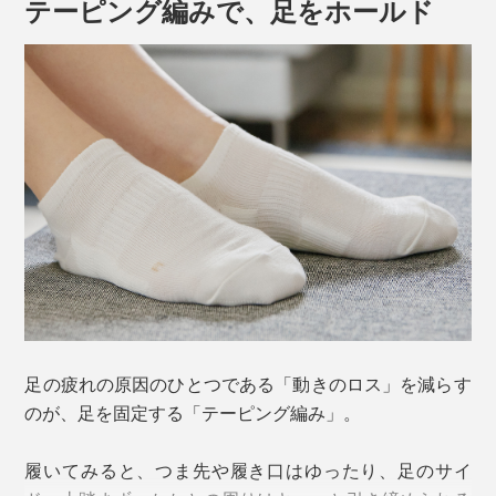
テーピング編みで、足をホールド
化することで、動きのロスがなくなりますが、普通の靴
下にそこまでの機能はありません。
この２大原因を解決したのが、靴下の街、奈良・大和高
田市の老舗靴下メーカー「西垣靴下」。
一般的に、靴下の衝撃緩和に用いられるのはループ状の
「パイル編み」ですが、硬い安全靴には強度とサポート
力が足りず、独自に開発されたのが、この「特殊クッシ
ョン編み」。
足の疲れの原因のひとつである「動きのロス」を減らす
のが、足を固定する「テーピング編み」。
クッション性は、通常の靴下の4倍、パイルの2倍。摩耗
耐久性は10倍！（当社比）
履いてみると、つま先や履き口はゆったり、足のサイ