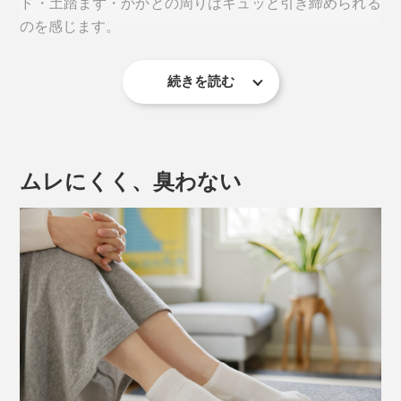
ド・土踏まず・かかとの周りはキュッと引き締められる
足当たりが良く、滑らず、擦り切れにくい構造で、特許
のを感じます。
履くだけで足をキュッとサポートし、「ベタ足になる→
を取得しています。
（※）
歩く姿勢が崩れる→足腰が痛くなる」負のループをスト
※特許番号6284256
ップ。「靴・靴下・足」を一体化して、動きのロスを軽
続きを読む
伸縮性の異なる複数の編み地を組み合わせることで、テ
減し、疲れにくさを実現しました。
ーピング効果を発揮。足が靴下の中でズレることのない
よう、しっかりホールドして、歩き方のねじれを補正し
実際に体感した人の口コミで人気に火がつき、2020年
ます。
には、令和2年度近畿経済産業局長賞を衣料品として初
ムレにくく、臭わない
めて受賞、おもてなしセレクション金賞も受賞していま
スニーカーソックスには、靴の中で脱げてしまうストレ
す。
スがつきものですが、本品は大丈夫。かかとにもWのテ
ーピング技術
を用いて、足と靴下を固定し、短くて
（※）
も脱げにくい構造で安定した姿勢をキープできます。
※Wヒールロック（特許番号7482169）