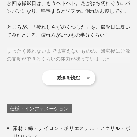
き回る撮影日は、もうヘトヘト。足がはち切れそうにパ
ズレを防ぎます。
ンパンになり、帰宅するとソファに倒れ込む感じです。
ところが、「疲れしらずのくつした」を、撮影日に履い
てみたところ、疲れ方がいつもの半分くらい！
まったく疲れないまでは言えないものの、帰宅後にご飯
の支度ができるくらいの体力が残っていました。
続きを読む
足の見た目も、はっきり分かるくらい違ってびっくり。
撮影日の夜は、膝から下がひと回り太くなるのを感じま
すが、これを履いた日は気にならない程度でした。
仕様・インフォメーション
カラーは、鮮やかな「イエロー」、ベーシックな「グレ
ー」「オフホワイト」「ブラック」の4色展開。
素材：綿・ナイロン・ポリエステル・アクリル・ポ
しっかりとしたホールド感はありつつも、窮屈さはな
リウレタン
く、履き心地は快適。スポーツ専用のサポーターソック