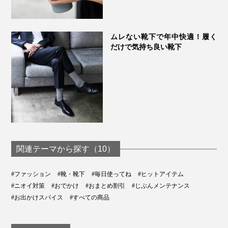
ムレない靴下で年中快適！履く
だけで気持ち良い靴下
関連テーマから探す（10）
#ファッション
#靴・靴下
#毎日使ってね
#ヒットアイテム
#ニオイ対策
#おでかけ
#おまとめ割引
#じぶんメンテナンス
#お出かけスパイス
#すべての商品