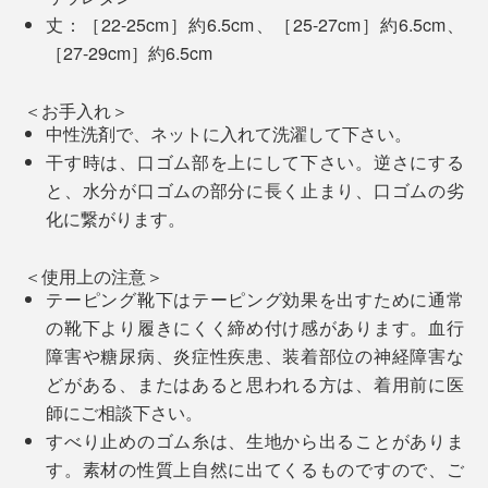
丈：［22-25cm］約6.5cm、［25-27cm］約6.5cm、
スのような固さはありません。
［27-29cm］約6.5cm
「クッション編み」と「テーピング編み」の合わせ技
＜お手入れ＞
で、足裏のアーチを支え、動きのロスをなくし、安定し
中性洗剤で、ネットに入れて洗濯して下さい。
た姿勢をキープ。足の筋肉が効率的に動くことで、“疲
干す時は、口ゴム部を上にして下さい。逆さにする
れしらず”を実現しています。
と、水分が口ゴムの部分に長く止まり、口ゴムの劣
家の中で履くのもおすすめ。この靴下を履くと、ちょっ
化に繋がります。
としたルームシューズを履いている感覚で、フローリン
グの足当たりも柔らか。すべりにくいのもいい。
＜使用上の注意＞
テーピング靴下はテーピング効果を出すために通常
写真左からイエロー、グレー、オフホワイト、ブラック
の靴下より履きにくく締め付け感があります。血行
一度これを体感すると、他のものが履けなくなる人が多
足裏にはロゴ、足の甲には左右の目印として「L」と
障害や糖尿病、炎症性疾患、装着部位の神経障害な
いというのも納得です！
「R」が配色で編み込まれ、おしゃれ心をくすぐられま
どがある、またはあると思われる方は、着用前に医
す。
師にご相談下さい。
すべり止めのゴム糸は、生地から出ることがありま
す。素材の性質上自然に出てくるものですので、ご