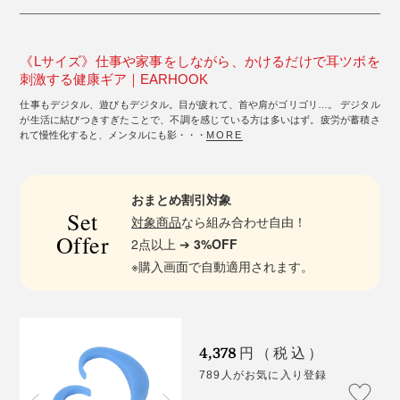
《Lサイズ》仕事や家事をしながら、かけるだけで耳ツボを
刺激する健康ギア｜EARHOOK
仕事もデジタル、遊びもデジタル。目が疲れて、首や肩がゴリゴリ…。 デジタル
が生活に結びつきすぎたことで、不調を感じている方は多いはず。疲労が蓄積さ
れて慢性化すると、メンタルにも影・・・
MORE
おまとめ割引対象
Set
対象商品
なら組み合わせ自由！
Offer
2点以上 ➔
3%OFF
※購入画面で自動適用されます。
4,378
円（税込）
789人がお気に入り登録