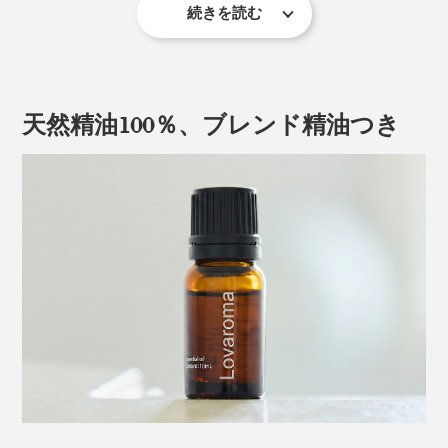
続きを読む
本体に内蔵された空のボトルを、付属の「ブレンド精
油」に付け替えればセット完了。空のボトルは、お手持
ちのエッセンシャルオイルや、お手入れ用の無水エタノ
天然精油100％、ブレンド精油つき
ールを使用する際にお使いください。
繊細なツヤ消しの質感とシンプルなフォルムが、どんな
インテリアにもなじみ、香りだけでなく眺めも心地いい
ものにしてくれます。