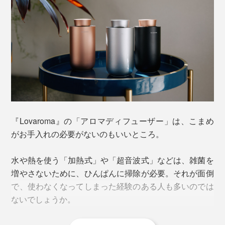
お部屋全体を香らせたい場合は、「中モード」。
お店やオフィスなど、広い空間で使用する場合は、「大
モード」。最大約25.3畳（100㎥）の広さで使えます。
気分の切り替えが難しい時におすすめの、軽やかなリフ
レッシュブレンド。グレープフルーツやローズマリーの
タイマーは、1時間／2時間／4時間の3種類。タイマー
爽やかな香りに、ピリッとしたスパイスのアクセントが
ボタンをそれぞれ1回／2回／3回タップして選べばセッ
加わり、空間をすっきりと整えます。
ト完了。必ずどれかを選ぶ設定になっているので、消し
忘れの心配はありません。
『Lovaroma』の「アロマディフューザー」は、こまめ
ワークスペースの香りとしてもぴったり。もうひとがん
がお手入れの必要がないのもいいところ。
ばりしたい時にそっと背中を押してくれます。
水や熱を使う「加熱式」や「超音波式」などは、雑菌を
【使用精油】グレープフルーツ、ローズマリー、ユーカ
増やさないために、ひんぱんに掃除が必要。それが面倒
リグロブルス、ペパーミント、オールスパイス
で、使わなくなってしまった経験のある人も多いのでは
ないでしょうか。
《すっきりドライブ》