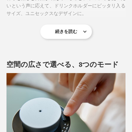
リビングでスイッチを入れて、ほんの数分後、帰宅した
いという声に応えて、ドリンクホルダーにピッタリ入る
家族が「ただいま」の代わりに「いい香りだね〜」と言
サイズ、ユニセックスなデザインに。
いながらリビングに入ってくるほど。
家はもちろん、お店やオフィスなど、広めの空間を香ら
続きを読む
必然的に、電源は充電式のコードレス。リビング、書
せるのにも適しています。
斎、寝室、洗面所、玄関……、香らせたい場所へ、いつ
でも持ち運べます。
水も熱も使わないから、香りが変質することなく、雑菌
が増える心配もナシ。お気に入りのアロマオイルそのま
空間の広さで選べる、3つのモード
まの香りを楽しめます。