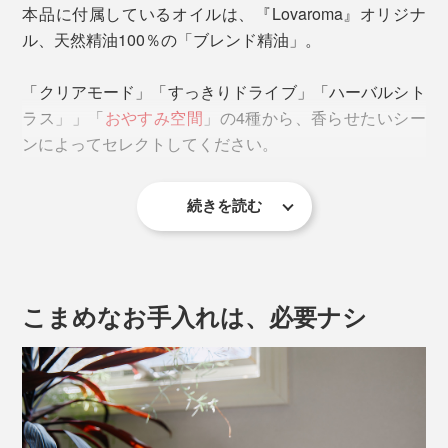
本品に付属しているオイルは、『Lovaroma』オリジナ
ル、天然精油100％の「ブレンド精油」。
香らせたい空間の広さによって、モードは3段階。
「クリアモード」「すっきりドライブ」「ハーバルシト
ラス」」「
おやすみ空間
」の4種から、香らせたいシー
＜小モード＞
ンによってセレクトしてください。
ボタン1回タップ
→15秒作動、165秒停止で、57時間作動
続きを読む
＜中モード＞
ボタン2回タップ
《クリアモード》
→60秒作動、120秒停止で、17時間作動
＜大モード＞
こまめなお手入れは、必要ナシ
ボタン3回タップ
→120秒作動、60秒停止で、7時間作動
車のような狭い空間や、ディフューザーをそばに置いて
使用する場合は、「小モード」。