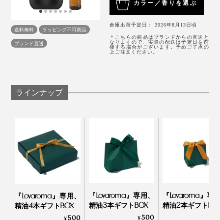
「ブレンド精油」単品（おやすみ空間）はこちら＞
［ハーバルシトラス］
カラー／香りを選ぶ
「本体＋ブレンド精油1本（おやすみ空間）はこちら
グレープフルーツ、レモングラス、ラベンダー、
これまで、アロマは生活をより豊かにするプラスアルフ
＞
倉庫出荷予定日： 2026年8月13日頃
ユーカリレモン、ペパーミント
送料無料
ラッピング不可商品
ァのものと思っていましたが、マイナスがプラスに転じ
シックなブラックの箱入り
＊こちらの商品はブランドからの直送と
なりますので、実際の配送は予定日を前
ブランド直送
後する場合がございます。予めご了承の
るのを実感。私のなかで、毎日に欠かせないアイテムに
《使用上の注意（本体）》
上ご注文ください。
アロマオイルは、天然成分100％のものを使ってくだ
なりました！
さい。合成香料のもの使用すると、残留物が溜まり
やすく、故障の原因になります。
ラインナップ
過負荷のコンセント、破損した電源ケーブルやアダ
プターを使用しないでください。
動作している時、またはオイルを入れている時は、
逆さまにしないでください。
《お手入れ（本体）》
半年に１度を目安に、また、香りが弱くなったと感じた
場合やオイルの香りを変える際には、以下の洗浄方法で
お手入れを行なってください。
『Lovaroma』専用、
『Lovaroma』専
『Lovaroma』専用、
精油3本ギフトBOX
精油2本ギフトBO
精油4本ギフトBOX
使用済みのオイルボトルを取り出し、アルコール
500
4
500
¥
¥
¥