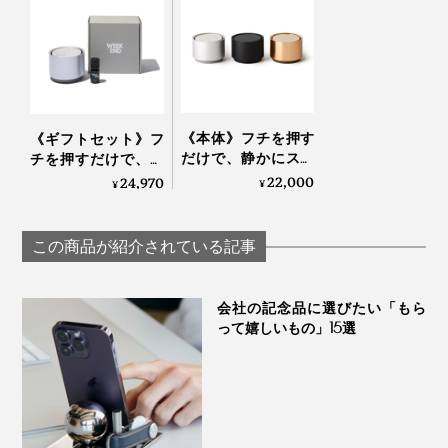
ペットのいる空間で使用する際は、換気を十分に行
ってください。
オイルのついたタオルや衣類は高温乾燥機での乾燥
を避け、自然乾燥をおすすめします。
《本体》フチを押す
《ギフトセット》フ
だけで、静かにスイ
チを押すだけで、静
ッチON！水なし・
かにスイッチON！
22,000
24,970
¥
¥
コードレスで使える
水なし・コードレス
「アロマディフュー
で使える「アロマデ
ザー 2」｜WEEK
ィフューザー本体＋
この商品が紹介されている記事
END｜AROMA
エッセンシャルオイ
DIFFUSER 2
ル」｜WEEK END｜
AROMA DIFFUSER 2
会社の記念品に選びたい「もら
って嬉しいもの」15選