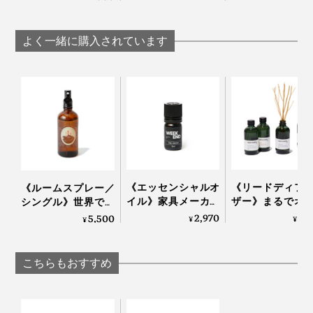
（無水エタノールまたは無香料・添加物なしの消
毒用エタノール）をボトルに注ぐ。
よく一緒に購入されています
本体に取り付け、約10分間作動させる ※換気され
た場所で洗浄をしてください。
《使用上の注意（ブレンド精油）》
本品は芳香用途のみにご使用ください。肌への塗布
や飲用は絶対におやめください。
原液は非常に濃度が高いため、直接触れないようご
注意ください。
《エッセンシャルオ
《リードディフ
《ルームスプレー／
目・口・鼻などの粘膜部位への接触は避けてくださ
イル》家具メーカー
ザー》まるでオ
シングル》世界で愛
い。
が独自の製法で抽
トラリアの大自
されるタイのアロマ
2,970
3,
5,500
¥
¥
¥
手についたオイルで目をこすらないようにご注意く
出、飛騨のヒノキ精
深呼吸している
ブランドが、「心地
油をベースにブレン
な、心地よさ漂
よい記憶」を調香｜
ださい。
ドした心地いい香り
り｜GREEN NATI
KARMAKAMET
こちらもおすすめ
家具やプラスチックなどに付着すると、変色・変質
｜WEEK END
life
の恐れがあります。
こぼれた際はすぐに拭き取ってください。