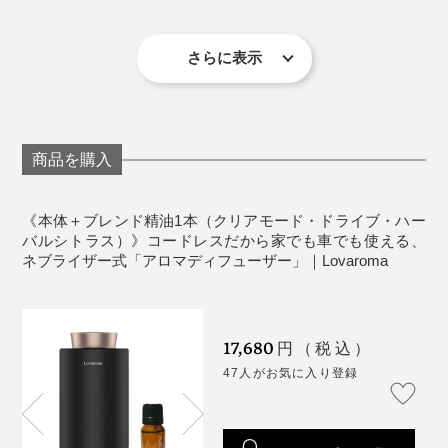
噴霧モード：3段階
さやかさ。シーンとした寝室では、気になることもある
忙なビジネスマン、面倒くさがりのズボラさん、誰でも
す。
タイマー：1時間／2時間／4時間
かもしれませんが、普段のシチュエーションではほとん
長く使い続けられそう。
重量：312g
さらに表示
ど気にならないと思います。
特に「おやすみ空間」。普段、寝つくまでに30分くらい
騒音・40db以下
虫が気になる季節でも強い薬剤の香りは使いたくない、
「ブレンド精油」1本つきのシックなBOX入り。男女問
かかるのですが、これを香らせたら10分くらいで意識が
定格電圧：DC5V-1A
子どもと一緒の空間でも心地よく使いたい……、そんな
充電は付属のTypeCケーブルを使い、フル充電で最大57
わず、届いたらすぐに楽しめるので、引越しや結婚祝
遠のきました。朝目覚めた時もすっきりしていたので、
定格電力：2W
想いから生まれたハーバルシトラスが香るナチュラルブ
時間作動します。
い、誕生日のプレゼントにもおすすめです。
より深く休めたのだと思います。
バッテリー：2000mAh（最大57時間稼働）
商品を購入
レンド。
保証：1年間（本体のみ対象。オリジナル「ブレンド
精油」以外のオイルを使用した場合は、保証の対象
レモングラス、ペパーミント、ユーカリレモンが織りな
《本体＋ブレンド精油1本（クリアモード・ドライブ・ハー
にはなりません。
バルシトラス）》コードレスだから家でも車でも使える、
す清涼感のある香りは、寝室やリビング、アウトドアシ
ネブライザー式「アロマディフューザー」｜Lovaroma
ーンにもおすすめです。
《仕様（ブレンド精油）》
［クリアモード］
【使用精油】グレープフルーツ、レモングラス、ラベン
グレープフルーツ、ローズマリー、ユーカリグロ
17,680
ダー、ユーカリレモン、ペパーミント
ブルス、ペパーミント、オールスパイス
円（税込）
［すっきりドライブ］
47人がお気に入り登録
「ブレンド精油」単品（クリアモード・ドライブ・
レモン、グレープフルーツ、ローズマリー、スペ
ハーバルシトラス）はこちら＞
アミント、シーフェンネル