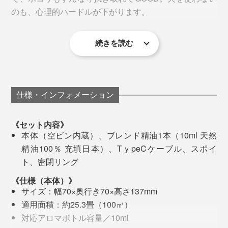
人工的な芳香剤が苦手な人にも使いやすく、男女問わ
のも、心理的ハードルが下がります。
ず、大人から子どもまで心地よく感じられる自然な香り
※オリジナル「ブレンド精油」以外のオイルを使用した場合は保証の対象になりま
です。
せん。
続きを読む
【使用精油】レモン、グレープフルーツ、ローズマリ
ー、スペアミント、シーフェンネル
仕様・インフォメーション
《ハーバルシトラス》
《セット内容》
本体（空ビン内蔵）、ブレンド精油1本（10ml 天然
精油100％ 充填日本）、TｙpeCケーブル、スポイ
ト、密閉リング
アルコールは、「無水エタノール」または「消毒用エタ
《仕様（本体）》
ノール（無香料・添加物なし）」を使用してください。
サイズ：幅70×奥行き70×高さ137mm
どちらもドラッグストアなどで購入できます。
オリジナルの「ブレンド精油」も、完成度の高い心地い
底面に滑り止め付き
適用面積：約25.3畳（100㎥）
い香り。目的別にブレンドされているので、アロマに詳
対応アロマボトル容量／10ml
作動音は40db（デシベル）と、「図書館レベル」のさ
お手入れの面倒がほとんどないから、アロマ初心者、多
しくない私でも、使うシーンをすんなりイメージできま