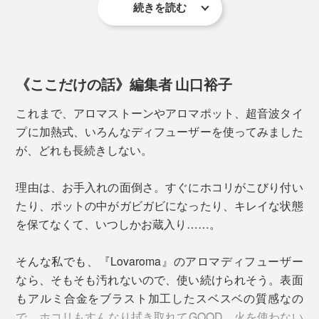
続きを読む
それに対し、「ネブライザー式」は水や熱を使わないた
め、そもそも汚れにくいのが特徴。ホコリがこびり付い
たり、周りがベタつくこともありません。
《ここだけの話》編集者 山口裕子
お手入れの目安は半年に１度。また、香りが弱くなった
時や、オイルの種類を変える時に、以下の方法でお手入
これまで、アロマストーンやアロマポット、超音波タイ
セット内容は、本体（空のオイルボトル付き）、ブレンド精油10ml、スポイト、
TypeCケーブル
れしてください。
プに加熱式、いろんなディフューザーを使ってみました
が、どれも長続きしない。
「小モード」で１日5時間使用した場合、10mlボトルで
オイルボトルを取り出し（中身が入っていれば空
約１ヶ月使えますが、実際は短時間でしっかり香るの
理由は、お手入れの面倒さ。すぐにホコリがこびり付い
の状態にして）、アルコールをボトルに注ぐ。
で、意外に長持ち。
たり、ポットの中がガビガビになったり、キレイな状態
を保てなくて、いつしかお蔵入り……。
本体に取り付け、約10分間作動させる。
車の中でも使える『Lovaroma』ならではの、ドライブ
使用するオイルは、『Lovaroma』オリジナルの「ブレ
中の気分を軽やかにする香り。スペアミントやローズマ
ンド精油」推奨。それ以外の香りを使用する場合は、必
そんな私でも、『Lovaroma』のアロマディフューザー
リー、ベルガモットなどをブレンドし、清涼感のある香
※換気された場所で洗浄をしてください。
ず天然成分100％のものを使用してください。合成香料
なら、そもそも汚れないので、使い続けられそう。表面
りが車内に広がります。
を使用すると、内部に残留物が残りやすく、故障の原因
たったのこれだけ。こすったり、洗い流したり、道具を
もアルミ合金をブラスト加工したスベスベの質感なの
になります。
使う必要もなく、あっという間に完了です。
で、ホコリもすんなり拭き取れてGOOD。火を使わない