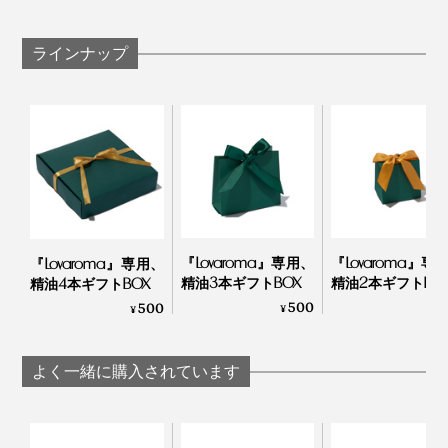
これまで、アロマは生活をより豊かにするプラスアルフ
ァのものと思っていましたが、マイナスがプラスに転じ
ラインナップ
るのを実感。私のなかで、毎日に欠かせないアイテムに
なりました！
『Lovaroma』専用、
『Lovaroma』専
『Lovaroma』専用、
精油3本ギフトBOX
精油2本ギフトBO
精油4本ギフトBOX
500
4
500
¥
¥
¥
よく一緒に購入されています