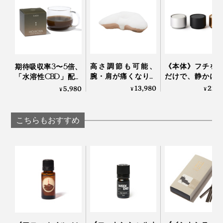
高さ調節も可能、
《本体》フチを
期待吸収率3〜5倍、
腕・肩が痛くなりに
だけで、静かに
「水溶性CBD」配合
くい「横向き寝 専用
ッチON！水な
ほうじ茶｜SABI for
13,980
22,
5,980
¥
¥
¥
枕」｜YOKONEGU
コードレスで使
sleep
Premium
「アロマディフ
ザー 2」｜WE
こちらもおすすめ
END｜ARO
DIFFUSER 2