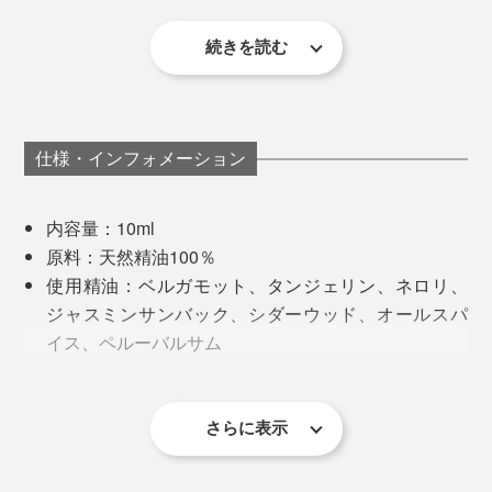
続きを読む
お手入れの面倒がほとんどないから、初心者、多忙なビ
ジネスマン、面倒くさがりのズボラさん、どんな人でも
アロマ生活を続けやすい。
仕様・インフォメーション
もちろん、『Lovaroma』のディフューザーだけでな
く、他のアロマツールにも使えます。
内容量：10ml
原料：天然精油100％
使用精油：ベルガモット、タンジェリン、ネロリ、
ジャスミンサンバック、シダーウッド、オールスパ
イス、ペルーバルサム
充填：日本
オリジナルの「ブレンド精油」も、完成度の高い心地い
い香り。目的別にブレンドされているので、アロマに詳
＜使用上の注意＞
さらに表示
しくない私でも、使うシーンをすんなりイメージできま
本品は芳香用途のみにご使用ください。肌への塗布
す。
や飲用は絶対におやめください。