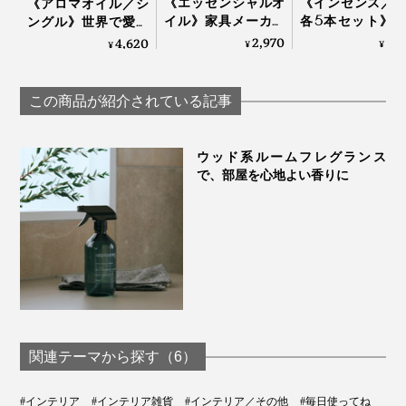
《エッセンシャルオ
《インセンス／8
《アロマオイル／シ
イル》家具メーカー
各5本セット》
ングル》世界で愛さ
が独自の製法で抽
する、香水仕立
れるタイのアロマブ
2,970
5,
4,620
¥
¥
¥
出、飛騨のヒノキ精
インセンス｜siki
ランドが、「心地よ
油をベースにブレン
い記憶」を調香｜
ドした心地いい香り
KARMAKAMET
この商品が紹介されている記事
｜WEEK END
ウッド系ルームフレグランス
で、部屋を心地よい香りに
関連テーマから探す（6）
#インテリア
#インテリア雑貨
#インテリア／その他
#毎日使ってね