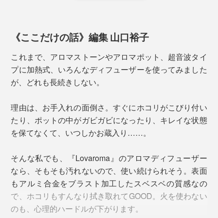
そのボトルにアルコールを入れて、約10分間作動させれ
ば洗浄完了。道具を使って擦ったり、洗い流したりする
ことなく、次の香りをセットできます。
《ここだけの話》編集 山口裕子
アルコールは、「無水エタノール」または「消毒用エタ
これまで、アロマストーンやアロマポット、超音波タイ
ノール（無香料・添加物なし）」を使用してください。
プに加熱式、いろんなディフューザーを使ってみました
どちらもドラッグストアなどで購入できます。
が、どれも長続きしない。
理由は、お手入れの面倒さ。すぐにホコリがこびり付い
たり、ポットの中がガビガビになったり、キレイな状態
を保てなくて、いつしかお蔵入り……。
そんな私でも、『Lovaroma』のアロマディフューザー
なら、そもそも汚れないので、使い続けられそう。表面
もアルミ合金をブラスト加工したスベスベの質感なの
で、ホコリもすんなり拭き取れてGOOD。火を使わない
のも、心理的ハードルが下がります。