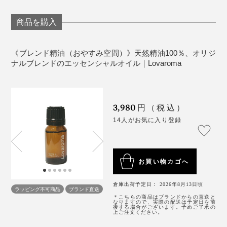
原液は非常に濃度が高いため、直接触れないようご
特に「おやすみ空間」。普段、寝つくまでに30分くらい
注意ください。
商品を購入
かかるのですが、これを香らせたら10分くらいで意識が
目・口・鼻などの粘膜部位への接触は避けてくださ
遠のきました。朝目覚めた時もすっきりしていたので、
い。
《ブレンド精油（おやすみ空間）》天然精油100％、オリジ
より深く休めたのだと思います。
手についたオイルで目をこすらないようにご注意く
ナルブレンドのエッセンシャルオイル｜Lovaroma
ださい。
家具やプラスチックなどに付着すると、変色・変質
の恐れがあります。
3,980
円（税込）
こぼれた際はすぐに拭き取ってください。
14人がお気に入り登録
ペットのいる空間で使用する際は、換気を十分に行
ってください。
オイルのついたタオルや衣類は高温乾燥機での乾燥
お買い物カゴへ
を避け、自然乾燥をおすすめします。
倉庫出荷予定日： 2026年8月13日頃
ラッピング不可商品
ブランド直送
＊こちらの商品はブランドからの直送と
なりますので、実際の配送は予定日を前
後する場合がございます。予めご了承の
上ご注文ください。