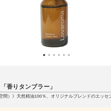
日用品
健康・美容
すべて
すべて
ひんやり今治タオル、生き返る〜
掃除・洗濯
肌・髪ケア
タオル
バスグッズ
スリッパ
ひんやりグッズ
防災用品
あったかグッズ
水筒
健康グッズ
日用品／その他
オーラルケア
、「香りタンブラー」
間）》天然精油100％、オリジナルブレンドのエッセンシ