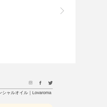
食料品
旅行・遊び
すべて
すべて
最後のひと口までキンキン
ドリンク
旅行
フード
アウトドア
旅行遊び／その他
ャルオイル｜Lovaroma