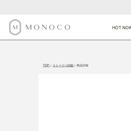
HOT NOW
新商品
CATEGORY
PRICE
SCENE
HOT NOW!
GIFTS
インテリア
1,000円未満
1,000円 
TOP
ストーリー詳細
商品詳細
今週のT
カテゴリから探す
価格から探す
シーンから探す
すべて
すべて
特別な贈りもの
家具
すべての
会話が弾む
収納
特集一
気のきく手土産
照明
毎日使ってね
インテリア雑貨
おまと
ベランダ・庭
アウト
インテリア／そ