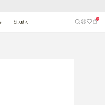
0
す
法人購入
WORK
ビジネス
ENJOY
寝具
10,000円 - 30,000円
30,000円以上
べて
すべて
すべて
すべて
らめきデスク
PC・スマホ関連
お出かけスパイス
敷き寝具
っと一息ふぅ
椅子・クッション
思い出トラベル
掛け寝具
っぱり清潔感
収納
外で過ごすって最高
パジャマ
事へGO
ビジネス／小物
好き・・にどっぷり
枕・小物