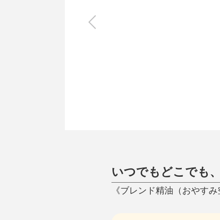
キッチン
すべて
調理家電
調理器具
食器
タオル・ふきん
キッチン雑貨
いつでもどこでも
《ブレンド精油（おやすみ空