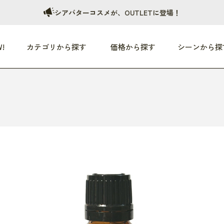
シアバターコスメが、OUTLETに登場！
!
カテゴリから探す
価格から探す
シーンから探
つめた〜い夏、どうぞ！
HEALTHY
家電
HOME
ファッション
- 3,000円
3,000円 - 5,000円
5,000円 - 10,000円
OP10
すべて
すべて
すべて
すべて
す
朝までぐっすり
リビング家電
居心地のいい空間
服
ひ
商品 (新着順)
本気で休む
キッチン家電
家事ルンルン
バッグ
ほ
覧
いつも清潔
美容・健康家電
食いしん坊クラブ
靴・靴下
や
じぶんメンテナンス
オーディオ家電
料理と団らん
レイングッズ
仕
め割引
おうちエクササイズ
ファッション／小物
レット
の他