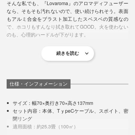
そんな私でも、『Lovaroma』のアロマディフューザー
モード」。最大約25.3畳（100㎥）の広さで使えます。
たったのこれだけ。こすったり、洗い流したり、道具を
なら、そもそも汚れないので、使い続けられそう。表面
使う必要もなく、あっという間に完了です。
もアルミ合金をブラスト加工したスベスベの質感なの
タイマーは、1時間／2時間／4時間の3種類。タイマー
で、ホコリもすんなり拭き取れてGOOD。火を使わない
ボタンをそれぞれ1回／2回／3回タップして選べばセッ
のも、心理的ハードルが下がります。
ト完了。必ずどれかを選ぶ設定になっているので、消し
忘れの心配はありません。
続きを読む
仕様・インフォメーション
サイズ：幅70×奥行き70×高さ137mm
セット内容：本体、TｙpeCケーブル、スポイト、密
閉リング
アルコールは、「無水エタノール」または「消毒用エタ
適用面積：約25.3畳（100㎥）
ノール（無香料・添加物なし）」を使用してください。
対応アロマボトル容量／10ml