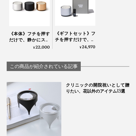
《ギフトセット》フ
《本体》フチを押す
チを押すだけで、静
だけで、静かにスイ
かにスイッチON！
ッチON！水なし・
24,970
22,000
¥
¥
水なし・コードレス
コードレスで使える
で使える「アロマデ
「アロマディフュー
ィフューザー本体＋
ザー 2」｜WEEK
この商品が紹介されている記事
エッセンシャルオイ
END｜AROMA
ル」｜WEEK END｜
DIFFUSER 2
AROMA DIFFUSER 2
クリニックの開院祝いとして贈
りたい、花以外のアイテム13選