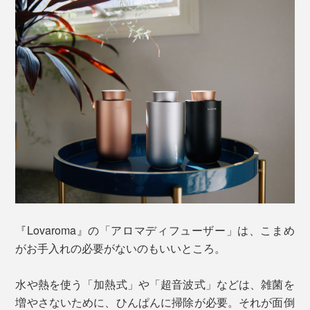
まセット可能。サイズが合わない場合は、内蔵された
10mlの空ボトルに、中身を入れ替えて使用します。
繊細なツヤ消しの質感とシンプルなフォルムが、どんな
インテリアにもなじみ、香りだけでなく眺めも心地いい
ものにしてくれます。
『Lovaroma』の「アロマディフューザー」は、こまめ
がお手入れの必要がないのもいいところ。
水や熱を使う「加熱式」や「超音波式」などは、雑菌を
増やさないために、ひんぱんに掃除が必要。それが面倒