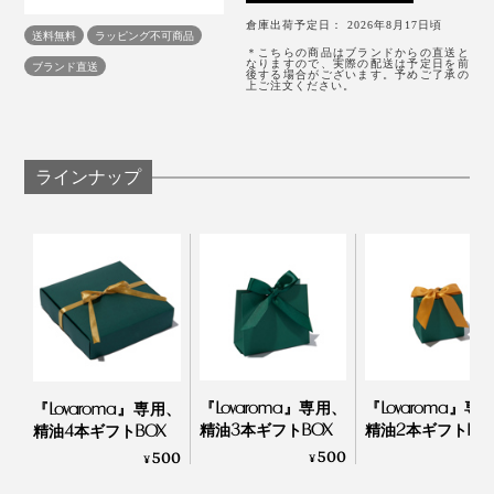
＜お手入れ＞
倉庫出荷予定日： 2026年8月17日頃
半年に１度を目安に、また、香りが弱くなったと感
送料無料
ラッピング不可商品
＊こちらの商品はブランドからの直送と
じた場合やオイルの香りを変える際には、以下の洗
なりますので、実際の配送は予定日を前
ブランド直送
後する場合がございます。予めご了承の
浄方法でお手入れを行なってください。
上ご注文ください。
シックなブラックの箱入り
1. 使用済みのオイルボトルを取り出し、アルコール（無
水エタノールまたは無香料・添加物なしの消毒用エタノ
ール）をボトルに注ぐ。
ラインナップ
2. 本体に取り付け、約10分間作動させる
※換気された場所で洗浄をしてください。
底面に滑り止め付き
作動音は40db（デシベル）と、「図書館レベル」のさ
さやかさ。シーンとした寝室では、気になることもある
かもしれませんが、普段のシチュエーションではほとん
ど気にならないと思います。
『Lovaroma』専用、
『Lovaroma』専
『Lovaroma』専用、
精油3本ギフトBOX
精油2本ギフトBO
精油4本ギフトBOX
充電は付属のTypeCケーブルを使い、フル充電で最大57
500
4
500
¥
¥
¥
時間作動します。