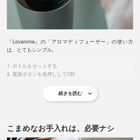
カラーは「シャンパンゴールド」「シルバー」「ブラッ
クゴールド」の3色。素材は高級感のある「アルミ合
金」。
『Lovaroma』の「アロマディフューザー」の使い方
は、とてもシンプル。
1. ボトルをセットする
2. 電源ボタンを長押ししてON
続きを読む
3. 電源ボタンを短押ししてモードを選択
1分でミストが噴霧し始め、間もなく部屋の隅々にまで
香りがふわ〜っと広がります。
こまめなお手入れは、必要ナシ
手持ちのアロマオイルのボトルが10mlであれば、そのま