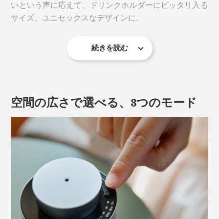
いという声に応えて、ドリンクホルダーにピッタリ入る
家族が「ただいま」の代わりに「いい香りだね〜」と言
サイズ、ユニセックスなデザインに。
いながらリビングに入ってくるほど。
家はもちろん、お店やオフィスなど、広めの空間を香ら
続きを読む
必然的に、電源は充電式のコードレス。リビング、書
せるのにも適しています。
斎、寝室、洗面所、玄関……、香らせたい場所へ、いつ
でも持ち運べます。
水も熱も使わないから、香りが変質することなく、雑菌
が増える心配もナシ。お気に入りのアロマオイルそのま
空間の広さで選べる、3つのモード
まの香りを楽しめます。