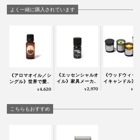
よく一緒に購入されています
《エッセンシャルオ
《ウッドウィッ
《アロマオイル／シ
イル》家具メーカー
イキャンドル》
ングル》世界で愛さ
が独自の製法で抽
ストラリアの大
れるタイのアロマブ
2,970
5,
4,620
¥
¥
¥
出、飛騨のヒノキ精
で深呼吸してい
ランドが、「心地よ
油をベースにブレン
うな心地よさ漂
い記憶」を調香｜
ドした心地いい香り
木製芯のアロマ
KARMAKAMET
こちらもおすすめ
｜WEEK END
ンドル｜GRE
NATION life