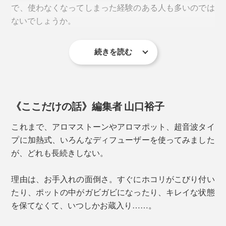
香らせたい空間の広さによって、モードは3段階。
で、使わなくなってしまった経験のある人も多いのでは
ないでしょうか。
＜小モード＞
ボタン1回タップ
→15秒作動、165秒停止で、57時間作動
続きを読む
それに対し、「ネブライザー式」は水や熱を使わないた
＜中モード＞
め、そもそも汚れにくいのが特徴。ホコリがこびり付い
ボタン2回タップ
たり、周りがベタつくこともありません。
→60秒作動、120秒停止で、17時間作動
＜大モード＞
《ここだけの話》編集者 山口裕子
お手入れの目安は半年に１度。また、香りが弱くなった
ボタン3回タップ
時や、オイルの種類を変える時に、以下の方法でお手入
これまで、アロマストーンやアロマポット、超音波タイ
→120秒作動、60秒停止で、7時間作動
れしてください。
プに加熱式、いろんなディフューザーを使ってみました
が、どれも長続きしない。
車のような狭い空間や、ディフューザーをそばに置いて
１. オイルボトルを取り出し（中身が入っていれば空の
使用する場合は、「小モード」。
状態にして）、アルコールをボトルに注ぐ。
理由は、お手入れの面倒さ。すぐにホコリがこびり付い
２. 本体に取り付け、約10分間作動させる。
たり、ポットの中がガビガビになったり、キレイな状態
お部屋全体を香らせたい場合は、「中モード」。
を保てなくて、いつしかお蔵入り……。
※換気された場所で洗浄をしてください。
お店やオフィスなど、広い空間で使用する場合は、「大