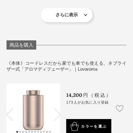
どちらもドラッグストアなどで購入できます。
噴霧モード：3段階
ほぼ在宅ワークなので、オンオフ切り替えの難しさを感
タイマー：1時間／2時間／4時間
さらに表示
お手入れの面倒がほとんどないから、アロマ初心者、多
じていますが、今回、本品を使ってみて、アロマが気分
重量：312g
セット内容は、本体（空のオイルボトル付き）、スポイト、TypeCケーブル
忙なビジネスマン、面倒くさがりのズボラさん、誰でも
転換のスイッチになってくれることを実感。遅まきなが
騒音・40db以下
長く使い続けられそう。
ら、アロマ生活をスタートします！
アロマオイルの持ちは、「小モード」で１日5時間使用
定格電圧：DC5V-1A
した場合、10mlボトルで約１ヶ月ですが、実際は短時間
定格電力：2W
商品を購入
男女問わず手軽に楽しめるので、引越しや結婚祝い、誕
でしっかり香るので、意外に長持ち。
バッテリー：2000mAh（最大57時間稼働）
生日のプレゼントにもおすすめです。
保証：1年間
《本体》コードレスだから家でも車でも使える、ネブライ
使うアロマオイルは、基本的に好みのものでOKです
ザー式「アロマディフューザー」｜Lovaroma
＜使用上の注意＞
が、おすすめは天然成分100％のもの。特に水溶性オイ
アロマオイルは天然成分100％のものをおすすめしま
ルを使う場合は、内部に残留物が残りやすいので、定期
す。水溶性のものを使用する場合は、残留物が溜ま
的にお手入れしてください。香りが弱くなったなと感じ
りやすいため、定期的にお手入れしてください。
14,200
円（税込）
たら、目詰まりしているサインです。
過負荷のコンセント、破損した電源ケーブルやアダ
173人がお気に入り登録
プターを使用しないでください。
動作している時、またはオイルを入れている時は、
逆さまにしないでください。
カラーを選ぶ