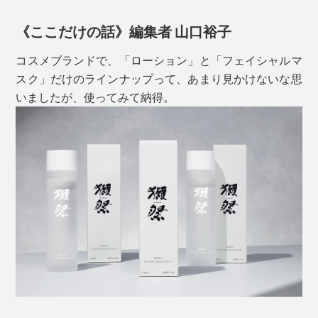
集めています。
《ここだけの話》編集者 山口裕子
コスメブランドで、「ローション」と「フェイシャルマ
スク」だけのラインナップって、あまり見かけないな思
いましたが、使ってみて納得。
ブースター（導入美容液）としても機能するので、パッ
クなどのスペシャルケアの前に使うのもおすすめ。美容
成分の浸透を高める働きをします。
別売りの「獺祭 フェイシャルマスク」も、本品を塗っ
た後に使うとベター。透明感やもちもち感が変わりま
す。
１本で何役もこなす万能ローション。価格は高めです