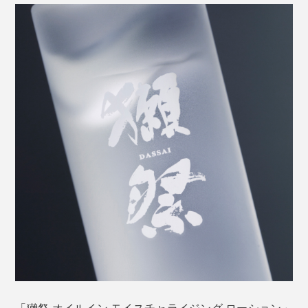
その酒粕には、約16種類の天然アミノ酸
が含まれ、
（※）
美肌原料としての優位性が判明。独自にエキスを抽出し
ています。
※皮膚の保湿因子NMFとも呼ばれ、肌が適度な水分を保つのを助ける物質。
「獺祭 オイルイン モイスチャライジング ローション」