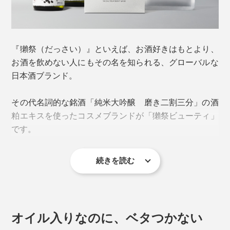
『獺祭（だっさい）』といえば、お酒好きはもとより、
お酒を飲めない人にもその名を知られる、グローバルな
日本酒ブランド。
その代名詞的な銘酒「純米大吟醸 磨き二割三分」の酒
粕エキスを使ったコスメブランドが「獺祭ビューティ」
です。
続きを読む
「磨き二割三分」とは、米の外側77％を削り（「磨く」
という）、内側23％のみを使う、究極の醸造法。米、米
麹、水のみを原料とし、低温でじっくりと長期間発酵さ
せて造られ、雑味のないクリアな味わいが特徴。
オイル入りなのに、ベタつかない