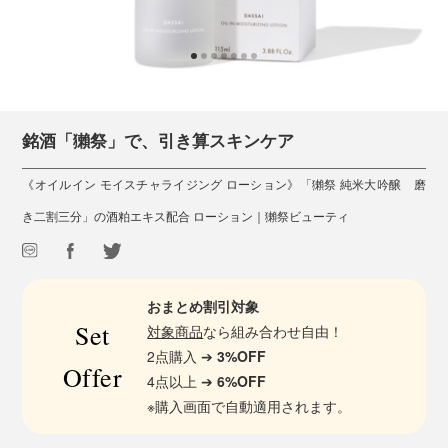
銘酒「獺祭」で、引き算スキンケア
《オイルイン モイスチャライジング ローション》「獺祭 純米大吟醸 磨
き二割三分」の酒粕エキス配合 ローション｜獺祭ビューティ
おまとめ割引対象
Set
対象商品
なら組み合わせ自由！
2点購入 ➔
3%OFF
Offer
4点以上 ➔
6%OFF
※購入画面で自動適用されます。