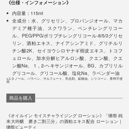
《仕様・インフォメーション》
内容量：115ml
全成分：水、グリセリン、プロパンジオール、マカ
デミア種子油、スクワラン、ペンチレングリコー
お酒自体にも豊富なアミノ酸が含まれていますが、それ
ル、PEG/PPG/ポリブチレングリコール-8/5/3グリセ
以上にアミノ酸を多く含むのが酒粕。そのエキスには、
リン、酒粕エキス、ナイアシンアミド、グリチルリ
米を微生物の力で発酵させた高保湿成分がたっぷり含ま
チン酸2K、セイヨウシロヤナギ樹皮エキス、トコフ
れているにもかかわらず、ほぼ廃棄されている現実。
ェロール、加水分解ヒアルロン酸、クエン酸、クエ
まだ使い続けて３週間ですが、肌がもっちりしてワント
ン酸Na、 1，2-ヘキサンジオール、BG、カプリリル
ーン明るくなり、肌時計が巻き戻ったよう。『獺祭』の
日本が誇るべき美容文化を、『獺祭』を通じて世界に広
グリコール、グリコール酸、塩化Na、ラベンダー油
本気を感じます。
めたい。日本酒を飲まない人にも、肌で『獺祭』を味わ
※エタノール、パラベン、サルフェート、乳化剤、鉱物油、シリコーン、香料不使
用
ってほしい。
パッケージのデザインもユニセックスで、スキンケアに
商品を購入
時間をかけたくない、あれこれ買い揃えるのが面倒とい
そんな想いから、試行錯誤がスタート。
う男性にも、超おすすめです！
美容家の山本未奈子氏を監修者に迎え、「獺祭らしい上
《オイルイン モイスチャライジング ローション》「獺祭 純
米大吟醸 磨き二割三分」の酒粕エキス配合 ローション｜
質さや洗練を、肌で感じられるコスメ」をコンセプト
獺祭ビューティ