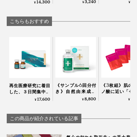
ー、高純度VitaminC
る、「富山クレイ
に、気持ちいい“顔だ
3,240
2,
14,300
¥
¥
¥
さい。
サプリメント｜
ェイシャルウォ
けサウナ”｜フェイス
TOKIHADALABO
ュ」｜グリーペ
スチーマー
KEIKO
こちらもおすすめ
《サンプル6回分付
《3枚組》肌の
再生医療研究に着目
き》自然由来成分
ノ酸に近い「セ
した、３日間集中ケ
100％、EGF協会認定
ン」たっぷり！“
アのヒト幹細胞コス
8,800
4,
17,600
¥
¥
¥
の「EGFエクストラ
ク由来の美容液”
メ「アンユメント リ
エッセンスパーフェ
地よいしっとり
バイタライズ FDセラ
クトナチュラル」
続く「シルク美
ム」｜UNU＋ ment
この商品が紹介されている記事
シートマスク」
WITH OR WITHO