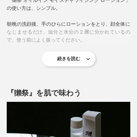
の使い方は、シンプル。
朝晩の洗顔後、手のひらにローションをとり、顔全体に
なじませるだけ。油分と水分の２層に分かれているの
で、使う前によく振ってください。
続きを読む
香りはほんのりとラベンダー。お酒っぽさはありませ
ん。
「獺祭 オイルイン モイスチャライジング ローション」
は、そんな特別な酒粕エキスをメイン成分とし、肌のト
『獺祭』を肌で味わう
ーンを明るくするナイアシンアミドや、肌を落ち着かせ
る甘草エキス、肌にやさしい天然オイルなどを配合。肌
の水分と油分のバランスを繊細に調整します。
肌に必要なもののみを厳選し、オイルが入っているのに