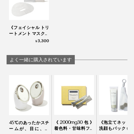
特にこだわったのは、水分と油分のバランス。
《フェイシャル トリ
『獺祭』の味わいようにすっきりとしているのに、あと
ートメント マスク／
で触れるとしっとりしている……、そんな理想的な感触
5枚入り》「獺祭 純
3,300
¥
を目指し、多くの美容家やモデル、女優に試してもらっ
米大吟醸 磨き二割
三分」の酒粕エキス
ては感想を聞き、納得がいくまで何度も試作。
配合 フェイスマスク
よく一緒に購入されています
｜獺祭ビューティ
あまりの妥協のなさと時間のかけ方に、「普通はここま
でしませんよ」と工場担当者もあきれるほどだったと
か。
あくなき探究心の末に完成した『獺祭ビューティ』は、
単なる“日本酒コスメ”以上の、洗練された使い心地と、
確かな美肌効果を感じられる仕上がりに。
《2000mg30包》
《泡立てネット
45℃のあったかスチ
着色料・甘味料フリ
洗顔もパックも
ームが、目に、肌
肌で味わう『獺祭』、あなたの肌で“利酒”してみてくだ