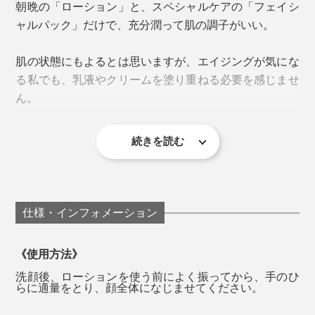
が、あれこれそろえる必要なし、１本で済むことを考え
朝晩の「ローション」と、スペシャルケアの「フェイシ
ると、コスパも高いと言えると思います！
ャルパック」だけで、充分潤って肌の調子がいい。
そんな『獺祭』が、なぜ化粧品をつくったのか。
肌の状態にもよるとは思いますが、エイジングが気にな
理由は、『獺祭』への接点を増やし、日本の文化を世界
る私でも、乳液やクリームを塗り重ねる必要を感じませ
に伝え広めるため。
ん。
「杜氏の手肌は美しい」と言われるように、日本人は、
日本酒の美肌効果を経験的に知っており、古くから、日
続きを読む
本酒風呂や酒粕パックなどに利用してきました。
保湿力がありながら、ベタつかないさっぱりした使用感
も絶妙。お酒っぽいニオイもなく、お米のほのかな甘い
香りに、気分が落ち着きます。
仕様・インフォメーション
《使用方法》
洗顔後、ローションを使う前によく振ってから、手のひ
らに適量をとり、顔全体になじませてください。