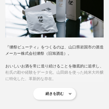
ベタつくことなく、１本でしっかり潤いが続く処方。エ
タノール、パラベン、香料、鉱物油などは使用していま
せん。
乳液や美容液の役割を兼ね備えているので、上からあれ
これ塗る必要なし。乾燥が気になる部分は、ローション
『獺祭ビューティ』をつくるのは、山口県岩国市の酒造
を重ねづけすると効果的です。
メーカー株式会社獺祭（旧旭酒造）。
オイルが入っているのに、水分を弾くことなく、肌がベ
おいしいお酒を常に造り続けることを徹底的に追求し、
タつくこともなく、しっとり潤う。ローションでこの使
杜氏の勘や経験をデータ化。山田錦を使った純米大吟醸
い心地は、なかなかにレア。
に特化した、革新的な存在。
続きを読む
近年の世界的和食ブームとも相まって、今や人気もグロ
ーバルに。ニューヨークに酒蔵を構えたことでも話題を