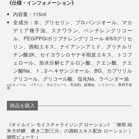
《仕様・インフォメーション》
内容量：115ml
全成分：水、グリセリン、プロパンジオール、マカ
デミア種子油、スクワラン、ペンチレングリコー
お酒自体にも豊富なアミノ酸が含まれていますが、それ
ル、PEG/PPG/ポリブチレングリコール-8/5/3グリセ
以上にアミノ酸を多く含むのが酒粕。そのエキスには、
リン、酒粕エキス、ナイアシンアミド、グリチルリ
米を微生物の力で発酵させた高保湿成分がたっぷり含ま
チン酸2K、セイヨウシロヤナギ樹皮エキス、トコフ
れているにもかかわらず、ほぼ廃棄されている現実。
ェロール、加水分解ヒアルロン酸、クエン酸、クエ
まだ使い続けて３週間ですが、肌がもっちりしてワント
ン酸Na、 1，2-ヘキサンジオール、BG、カプリリル
ーン明るくなり、肌時計が巻き戻ったよう。『獺祭』の
日本が誇るべき美容文化を、『獺祭』を通じて世界に広
グリコール、グリコール酸、塩化Na、ラベンダー油
本気を感じます。
めたい。日本酒を飲まない人にも、肌で『獺祭』を味わ
※エタノール、パラベン、サルフェート、乳化剤、鉱物油、シリコーン、香料不使
用
ってほしい。
パッケージのデザインもユニセックスで、スキンケアに
商品を購入
時間をかけたくない、あれこれ買い揃えるのが面倒とい
そんな想いから、試行錯誤がスタート。
う男性にも、超おすすめです！
美容家の山本未奈子氏を監修者に迎え、「獺祭らしい上
《オイルイン モイスチャライジング ローション》「獺祭 純
米大吟醸 磨き二割三分」の酒粕エキス配合 ローション｜
質さや洗練を、肌で感じられるコスメ」をコンセプト
獺祭ビューティ