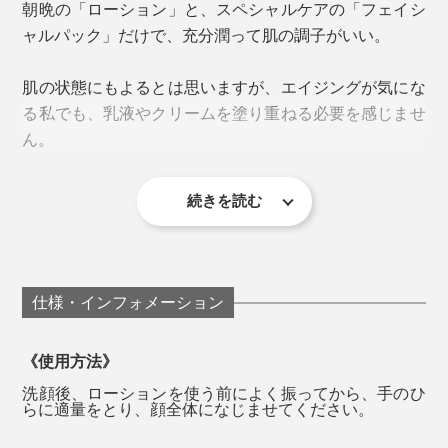
が、あれこれそろえる必要なし、１本で済むことを考え
朝晩の「ローション」と、スペシャルケアの「フェイシ
ると、コスパも高いと言えると思います！
ャルパック」だけで、充分潤って肌の調子がいい。
そんな『獺祭』が、なぜ化粧品をつくったのか。
肌の状態にもよるとは思いますが、エイジングが気にな
理由は、『獺祭』への接点を増やし、日本の文化を世界
る私でも、乳液やクリームを塗り重ねる必要を感じませ
に伝え広めるため。
ん。
「杜氏の手肌は美しい」と言われるように、日本人は、
日本酒の美肌効果を経験的に知っており、古くから、日
続きを読む
本酒風呂や酒粕パックなどに利用してきました。
保湿力がありながら、ベタつかないさっぱりした使用感
も絶妙。お酒っぽいニオイもなく、お米のほのかな甘い
香りに、気分が落ち着きます。
仕様・インフォメーション
《使用方法》
洗顔後、ローションを使う前によく振ってから、手のひ
らに適量をとり、顔全体になじませてください。