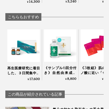
ー、高純度VitaminC
る、「富山クレイ
に、気持ちいい“顔だ
3,240
2,
14,300
¥
¥
¥
さい。
サプリメント｜
ェイシャルウォ
けサウナ”｜フェイス
TOKIHADALABO
ュ」｜グリーペ
スチーマー
KEIKO
こちらもおすすめ
《サンプル6回分付
《3枚組》肌の
再生医療研究に着目
き》自然由来成分
ノ酸に近い「セ
した、３日間集中ケ
100％、EGF協会認定
ン」たっぷり！“
アのヒト幹細胞コス
8,800
4,
17,600
¥
¥
¥
の「EGFエクストラ
ク由来の美容液”
メ「アンユメント リ
エッセンスパーフェ
地よいしっとり
バイタライズ FDセラ
クトナチュラル」
続く「シルク美
ム」｜UNU＋ ment
この商品が紹介されている記事
シートマスク」
WITH OR WITHO