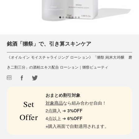
銘酒「獺祭」で、引き算スキンケア
《オイルイン モイスチャライジング ローション》「獺祭 純米大吟醸 磨
き二割三分」の酒粕エキス配合 ローション｜獺祭ビューティ
おまとめ割引対象
Set
対象商品
なら組み合わせ自由！
2点購入 ➔
3%OFF
Offer
4点以上 ➔
6%OFF
※購入画面で自動適用されます。