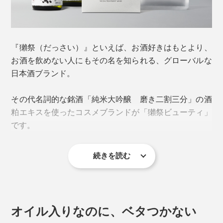
『獺祭（だっさい）』といえば、お酒好きはもとより、
お酒を飲めない人にもその名を知られる、グローバルな
日本酒ブランド。
その代名詞的な銘酒「純米大吟醸 磨き二割三分」の酒
粕エキスを使ったコスメブランドが「獺祭ビューティ」
です。
続きを読む
「磨き二割三分」とは、米の外側77％を削り（「磨く」
という）、内側23％のみを使う、究極の醸造法。米、米
麹、水のみを原料とし、低温でじっくりと長期間発酵さ
せて造られ、雑味のないクリアな味わいが特徴。
オイル入りなのに、ベタつかない