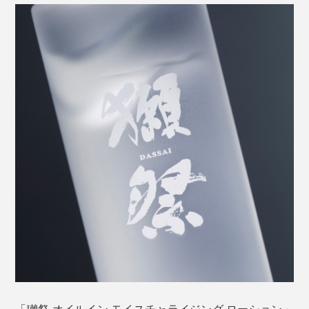
その酒粕には、約16種類の天然アミノ酸
が含まれ、
（※）
美肌原料としての優位性が判明。独自にエキスを抽出し
ています。
※皮膚の保湿因子NMFとも呼ばれ、肌が適度な水分を保つのを助ける物質。
「獺祭 オイルイン モイスチャライジング ローション」