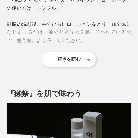
の使い方は、シンプル。
朝晩の洗顔後、手のひらにローションをとり、顔全体に
なじませるだけ。油分と水分の２層に分かれているの
で、使う前によく振ってください。
続きを読む
香りはほんのりとラベンダー。お酒っぽさはありませ
ん。
「獺祭 オイルイン モイスチャライジング ローション」
は、そんな特別な酒粕エキスをメイン成分とし、肌のト
『獺祭』を肌で味わう
ーンを明るくするナイアシンアミドや、肌を落ち着かせ
る甘草エキス、肌にやさしい天然オイルなどを配合。肌
の水分と油分のバランスを繊細に調整します。
肌に必要なもののみを厳選し、オイルが入っているのに