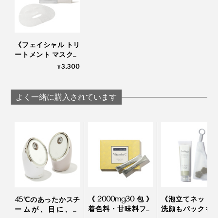
特にこだわったのは、水分と油分のバランス。
《フェイシャル トリ
『獺祭』の味わいようにすっきりとしているのに、あと
ートメント マスク／
で触れるとしっとりしている……、そんな理想的な感触
5枚入り》「獺祭 純
3,300
¥
を目指し、多くの美容家やモデル、女優に試してもらっ
米大吟醸 磨き二割
三分」の酒粕エキス
ては感想を聞き、納得がいくまで何度も試作。
配合 フェイスマスク
よく一緒に購入されています
｜獺祭ビューティ
あまりの妥協のなさと時間のかけ方に、「普通はここま
でしませんよ」と工場担当者もあきれるほどだったと
か。
あくなき探究心の末に完成した『獺祭ビューティ』は、
単なる“日本酒コスメ”以上の、洗練された使い心地と、
確かな美肌効果を感じられる仕上がりに。
《2000mg30包》
《泡立てネット
45℃のあったかスチ
着色料・甘味料フリ
洗顔もパックも
ームが、目に、肌
肌で味わう『獺祭』、あなたの肌で“利酒”してみてくだ