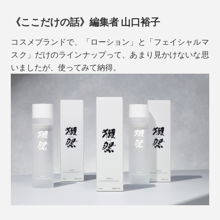
集めています。
《ここだけの話》編集者 山口裕子
コスメブランドで、「ローション」と「フェイシャルマ
スク」だけのラインナップって、あまり見かけないな思
いましたが、使ってみて納得。
ブースター（導入美容液）としても機能するので、パッ
クなどのスペシャルケアの前に使うのもおすすめ。美容
成分の浸透を高める働きをします。
別売りの「獺祭 フェイシャルマスク」も、本品を塗っ
た後に使うとベター。透明感やもちもち感が変わりま
す。
１本で何役もこなす万能ローション。価格は高めです