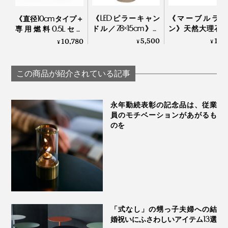
お風呂やベッドでくつろぐ、リラックスシーンに。
《LEDピラーキャン
《マーブルラン
《直径10cmタイプ＋
ドル／7.8×15cm》ボ
ン》天然大理石
専用燃料0.5Lセッ
ディは本物のロウ、
りを引き立てる
ト》ニオイ・煙な
5,500
11,
10,780
¥
¥
¥
あなたの暮しのそばに、『ダンシングランプ』を置いて
炎はLEDの「ピラー
ャンドルランタ
し。倒しても燃え広
ください。
キャンドル ラスティ
｜UYUNI LIGHTI
がりにくい特殊燃料
ック」｜UYUNI
で手軽に楽しめる
この商品が紹介されている記事
LIGHTING
「卓上ランプ」｜
TENDERFLAME
永年勤続表彰の記念品は、従業
員のモチベーションがあがるも
のを
「式なし」の甥っ子夫婦への結
婚祝いにふさわしいアイテム13選