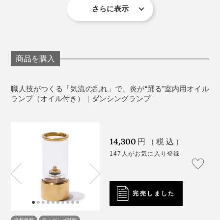
やすか、燃焼して使いきってください
さらに表示
点灯中は、製品のそばから離れないようにしてくだ
火を消したい時は、吹き消すだけでOKです（「レイン
さい。
ボーオイル」は、常温で揮発するので、オイルタンクで
点灯中や消灯直後は本体が熱くなっています。手を
は保管できません。少量ずつ注いで燃やすか、燃焼して
触れず、また動かさないでください。
商品を購入
使いきってください）
製品を倒したり傾けるとオイルが漏れる場合がござ
いますのでご注意ください。
職人技がつくる「気流の乱れ」で、炎が“踊る”室内用オイル
いつもはしなかった、仕事以外の話も弾んで、炎のよさ
周りに燃えやすいものがない状態で、水平で安全な
ランプ（オイル付き）｜ダンシングランプ
を実感しましたが、「自分も含めて、キャンプへ行かな
場所でご使用ください。
い人にも、炎を楽しんでほしい」「アウトドア用のラン
本製品はガラスを使っています。高さのあるテーブ
タンはいろいろあるけれど、室内用はなかなかない」こ
ルや棚、窓辺、お風呂場などに置く場合は、落とさ
14,300
とから、室内用のオイルランプをデザイン。
円（税込）
ないように、広い場所でご使用ください。
147人がお気に入り登録
でも、ガラスの筒と台座の接触部分は、空気が下から入
製品にはお子様やペットが近づかないようにしてく
明かりの下に置いても、ダンスする炎や真鍮の輝きに、
れるように、わざとすき間をつくって、“密着させな
ださい。
思わず目をひかれる『ダンシングランプ』ができあがり
い”加工をしている。
そのほか詳細は、製品に添付された説明書をご確認
ました。
完売しました
ください。
職人さんたちも「いつもと違う、やったことのない仕事