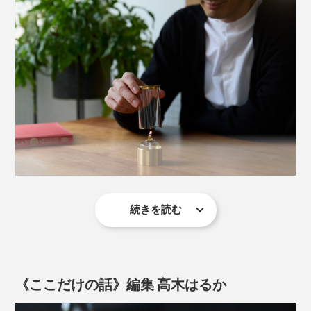
ガラス筒の下から、ちょうどいい量の空気が入ってくる
ように、真鍮製の台座は、ミリ単位の加工で削って調整
を。
台座と、ガラス筒のあいだに、“絶妙なすき間”をつくる
ことで、下からのぼってくる空気の量をコントロールし
たったこれだけ。ガラス筒をセットすると、炎が、軽や
ています。
かに踊りはじめます。
音が出ます
続きを読む
『ダンシングランプ』の真鍮製の台座をつくっているの
は、台東区の松下製作所。金属を削って精密部品に仕上
げる「旋盤加工」を、80年以上も続けてきました。
《ここだけの話》編集 高木はるか
誰もが知るメーカーのボールペンやシャープペンに入っ
ているパーツをはじめ、さまざまな精密部品を手掛けて