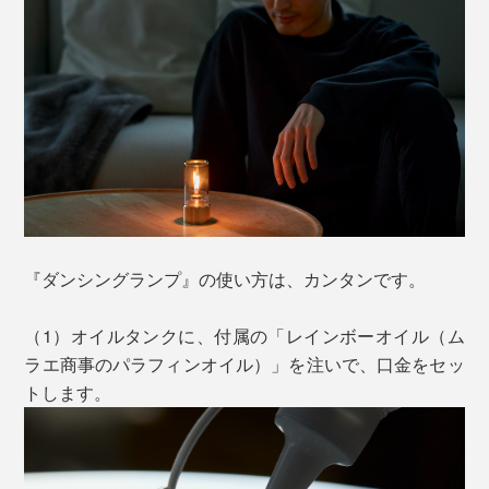
なぜ、炎が躍るの？
『ダンシングランプ』の使い方は、カンタンです。
じつは、ガラスの中で、ワザと「気流の乱れ」を起こし
ているから。
（1）オイルタンクに、付属の「レインボーオイル（ム
ラエ商事のパラフィンオイル）」を注いで、口金をセッ
トします。