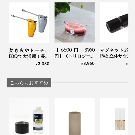
ひとりでゆっくり読書やコーヒー、ワインを愉しむ時の
おともに。
家族や友人たちと囲む、ディナーテーブルに。
【6600円→3960
マグネット式 
焚き火やトーチ、
円】《トリロジーハ
IPX6 立体サウン
BBQで大活躍！長い
ースウィック》まる
Bluetooth デュアル
ノズルで簡単着火、
3,960
8,
3,080
¥
¥
¥
で小さな暖炉、パチ
ピーカー｜MaGdg
繰り返し使えるガス
パチと燃えうねる木
Dual Speaker
注入式の「ジェット
製芯と3層の香りの
ライター」｜iroda
こちらもおすすめ
変化が楽しめる「ア
ロマキャンドル」｜
WoodWick ウッド
ウィック