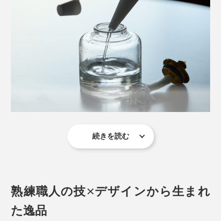
一般的なアウトドア用のランタンは、まっくらな山で、
照明代わりに使うので、炎が揺れないように、安定して
燃える状態が必要です。
続きを読む
だから、炎がまっすぐ上へ伸びるように、空気（酸素）
（2）火を点ける「芯」の長さが、3mmほどになってい
が、下から上へのぼるだけの構造になっています。
るか、確認します。長さは、指で調節リングを回して調
節できます。
一方、『ダンシングランプ』は、室内用の間接照明とし
熟練職人の技×デザインから生まれ
てつくられました。
た逸品