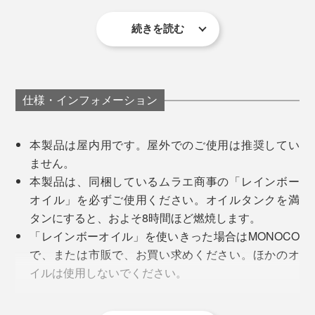
満タンにした状態で、およそ8時間ほど燃焼してくれま
続きを読む
す。
キャンドルやアウトドアランタンにはない、“炎のダン
ス”には、つい見入ってしまいます。
「レインボーオイル」は、ロウソクのロウとほぼ同じ成
分でできたパラフィンオイルなので、燃焼中も、ニオイ
この“炎のダンス”、ランプの上からも下からも、絶妙な
仕様・インフォメーション
やススがほとんど出ません。
もとは、キャンプ好きだった松下製作所の社長、松下雄
量の空気が入り込むことで起きますが、デザイナーの菊
一郎さんから出たアイデアは、ランタンづくりでした。
池さんから、「職人さんたちが、ふだんやらない仕事で
本製品は屋内用です。屋外でのご使用は推奨してい
できている」と聞いて、興味深かったです。
ません。
のちに、松下さんとキャンプに出かけた菊池さんは、焚
本製品は、同梱しているムラエ商事の「レインボー
き火をしながら、「揺れる炎を眺めていると、心が落ち
「ふつう、旋盤加工の職人さんは、ガラスの部品とぴっ
オイル」を必ずご使用ください。オイルタンクを満
着いてくる」ことを感じたそうです。
たり“密着させる”加工をします。例えば、『ダンシング
タンにすると、およそ8時間ほど燃焼します。
ランプ』の真鍮の台座。
「レインボーオイル」を使いきった場合はMONOCO
で、または市販で、お買い求めください。ほかのオ
ガラスのオイルボトルがブレないように、しかし、つっ
イルは使用しないでください。
かえることもなく、スムーズに入っていくように、寸分
「レインボーオイル」は、常温で揮発するので、オ
の狂いもない削りと磨きの加工をほどこしています。
イルタンクでは保管できません。少量ずつ注いで燃