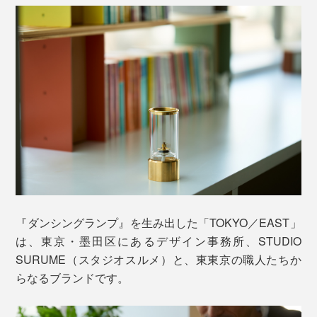
照明が点いている部屋で使っても、目をひくデザインの
ために、“炎のダンス”を表現。
（3）ライターで火を点けたら、ガラス筒と真鍮のリン
グをセットします。
『ダンシングランプ』を生み出した「TOKYO／EAST」
は、東京・墨田区にあるデザイン事務所、STUDIO
SURUME（スタジオスルメ）と、東東京の職人たちか
ガラス筒の上から入り込む空気に対して、下から、のぼ
らなるブランドです。
ってきた空気がぶつかることで「気流の乱れ」が起き
て、まるで、炎が躍るように、揺れつづけるのです。