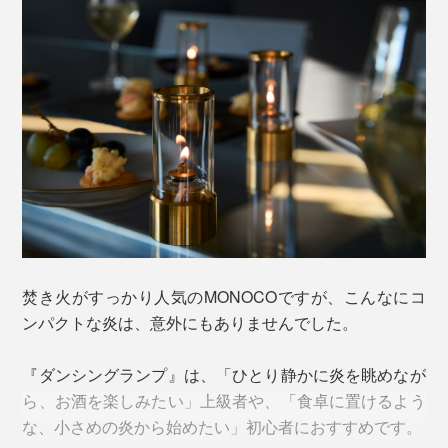
いますが、松下製作所の名前や技術を、知ってもらえる
機会はない――。
火を点けてから、3分ほど経つと安定して、点火直後よ
加工の具合が違うと、火が暴れすぎたり、消えたりして
り、炎が大きくなります。
「もっと、自分たちの仕事を知ってほしい」
しまうので、何度も台座とガラス筒を試作しながら、最
「これ、オレがつくったんだよって言いたい」
適なすき間を割り出して、『ダンシングランプ』は完成
しました。まさに、職人のなせる技です。
そんな想いを知った、STUDIO SURUMEの代表・菊池
光義さんの発案で、「TOKYO／EAST」を設立、菊池さ
チラチラチラ……まるで、ゆったりとワルツを踊るよう
んと松下製作所のタッグで、『ダンシングランプ』の開
な“炎のダンス”に、心をいやされてください。
発はスタートしました。
焚き火がすっかり人気のMONOCOですが、こんなにコ
ンパクトな炎は、意外にもありませんでした。
『ダンシングランプ』は、「ひとり静かに炎を眺めなが
ら、お酒を楽しみたい」上級者や、「食卓に置けるよう
な、小さめの炎から始めたい」初心者におすすめです。
炎は、オイルタンクに、同梱の「レインボーオイル」を