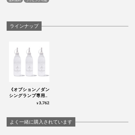
ができて楽しかった」と、おもしろがっていました」
送料無料
ラッピング可能
《商品仕様》
（菊池さん）
『ダンシングランプ』の炎は、まるで、生きているみた
サイズ：（約）直径50×高さ108mm
い。
材質：真鍮・ガラス・ゴムパッキン・グラスファイ
室内用のオイルランプという、新しいチャレンジならで
バー芯
ラインナップ
はのエピソードだと思います。
動きに見入っていると、“炎の精”が、そばに寄り添っ
セット内容：ダンシングランプ本体1・レインボーオ
て、元気にダンスを踊ってくれているような、あたたか
イル1
デザイン面でも、火がついていない時も、存在感を出す
な気持ちになれます。
製造国：日本
ために、ランプ上部に、真鍮のリングを置くなど、工夫
が光る『ダンシングランプ』。炎初心者にも上級者に
も、手元に置いてほしいランプです。
これほどコンパクトに炎を愉しめるオイルランプは、め
《オプション／ダン
ずらしいと思います。
シングランプ専用オ
イル3本組》職人技
3,762
¥
がつくる「気流の乱
さぁ、炎といっしょにワルツを。炎が軽やかに舞う姿
れ」で、炎が“踊る”室
を、眺めているうちに、あなたの心はゆったりリラック
内用オイルランプ｜
よく一緒に購入されています
ダンシングランプ
スモードへ。