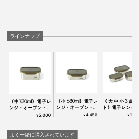
ることをおすすめします。
ラップの消費量が減ったのも、嬉しいポイント。今ま
2020年には、パリの有名デパート「ギャラリー・ラフ
写真は
中サイズ
で、かたくなにラップしてチンしてたのは、なんだった
ァイエット」で取り扱いがスタートし、注目を集めてい
んだろう…。
ます。
耐熱温度の下限は−40℃。冷蔵はもちろん、冷凍もOK
です。多めに作ったおかずを冷凍し、食べるときは、フ
ラインナップ
毎週1個はダメにしてしまうプラスティック容器、もう
タを外してチン。鍋で温め直すときの、焦げつきの心配
卒業しようと思います。
もありません。
※フタの破損を防ぐため、冷凍庫から出したら、そのまま２、3分置いて、
その後フタを外してください。
薄い、軽い、丈夫
《小 680ml》電子レ
《大中小3点セ
《中1010ml》電子レ
ンジ・オーブン・冷
ト》電子レンジ
ンジ・オーブン・冷
凍・食洗機OK、調理
ーブン・冷凍・
凍・食洗機OK、調理
4,450
13,
5,000
¥
¥
¥
もできるステンレス
機OK、調理もで
もできるステンレス
保存容器｜cuitisan ク
ステンレス保存
保存容器｜cuitisan ク
保存容器としては、少々値がはりますが、プラスティッ
イッティサン
｜cuitisan クイッ
イッティサン
よく一緒に購入されています
サン