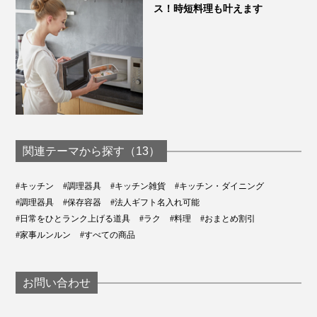
ス！時短料理も叶えます
関連テーマから探す（13）
#キッチン
#調理器具
#キッチン雑貨
#キッチン・ダイニング
#調理器具
#保存容器
#法人ギフト名入れ可能
#日常をひとランク上げる道具
#ラク
#料理
#おまとめ割引
#家事ルンルン
#すべての商品
お問い合わせ