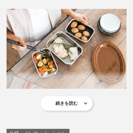
く、スッキリとした洗い上がり。色移りすることもな
く、気持ち良く使い続けられます。容器・フタ・パッキ
ンすべて、食洗機OK。
ニオイもれがない
キッチンがスッキリ整うと、めんどうに感じていた作り
置きや保存だって、ヤル気が出るというもの。
『cuitisan』がキッチン家事を楽しくしてくれます。
通常、電子レンジは、食材に含まれる水の分子をマイク
ロ波で振動させることで加熱しますが、『cuitisan』
は、加熱の仕組みを変えてしまいました。
続きを読む
煮卵にサラダチキン、水キムチ…、どれも下ごしらえ、
加熱、保存まで『cuitisan』ひとつで完結。いつもの作
容器自体が熱くなるので、
フタやラップなどは使えませ
り置きメニューが、さらに簡単にできることに感激。作
ん
。乾燥が気になる場合は、フタの代わりに、少量の水
密閉力の高いシリコンパッキン付きのフタ。
り置きの敷居が一気に下がった気がします。
をかけてから電子レンジへ。