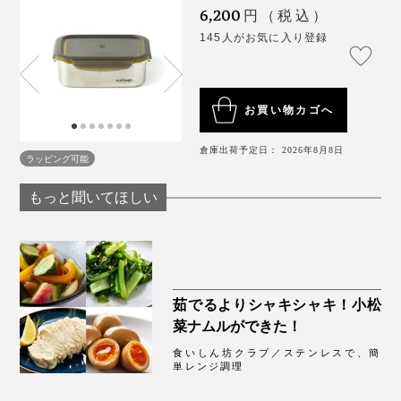
6,200
ださい（本品を複数個、同時に温めることはできま
円（税込）
電子レンジでフタは使えませんが、スプーン１杯の水を
さい。
熱伝導率が高いステンレスは、冷やすのも得意。スイー
せん）
145人がお気に入り登録
かけてからチンすれば、乾燥せず、風味もキープ。中身
ツやお刺身、サラダなどがいっそう美味しく。冷蔵庫で
容器は電子レンジの中央に置き、内壁や金属素材と
が飛び散ることもありません。
早く冷ましたいポテトサラダや、味を染み込ませたい煮
触れないようにしてください。
物にも。
自動温めモード等を使用せず、必ず手動設定（600W
お買い物カゴへ
3分など）でご使用ください。
倉庫出荷予定日： 2026年8月8日
電子レンジでの連続の温め時間は10分以内とし、10
ラッピング可能
冷凍OK
分以上の温めは、一度取り出し、複数回に分けてく
もっと聞いてほしい
ださい。
容器のフタを外してください。ラップやアルミ箔、
キッチンペーパー等で覆ったり、貼り付けることも
できません。
ポップコーンや砂糖など水分の少ない食材を容器の
茹でるよりシャキシャキ！小松
中で加熱しないでください。
菜ナムルができた！
世界的にも信用度の髙い、ドイツの検査機関「TUV
肉そぼろのような水分が少なく糖分や油分が多い食
Rheinland」で、「電子レンジで安全に使用できる」製
食いしん坊クラブ／ステンレスで、簡
材は、焦げやすいのでご注意ください。
単レンジ調理
品として、認証済み。
根菜類を加熱する場合、小さめにカットして加熱す