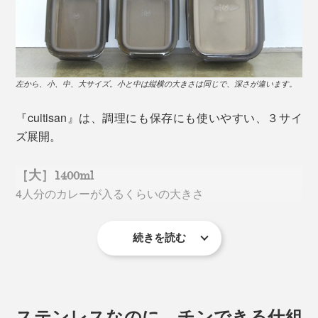
電子レンジ調理OK
左から、小、中、大サイズ。小と中は縦横の大きさは同じで、深さが違います。
『cuitisan』は、調理にも保存にも使いやすい、３サイ
ズ展開。
［大］1400ml
4人分のカレーが入るくらいの大きさ
続きを読む
サイズ：縦15.7×横22×高さ7.5cm
（※本品）
火を通してから、冷ますことで味を染み込ませる煮物や
煮浸し、サラダチキンに、煮卵。『cuitisan』でチンし
［中］1010ml
ステンレスなのに、チンできる仕組