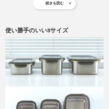
続きを読む
［困った２］
プラスティック容器でおかずを温めたら、ぐにゃっと曲
がってしまった
使い勝手のいい3サイズ
［困った３］
おしゃれ優先でガラス容器を揃えたものの、重くてかさ
ばるので、使わなくなってしまった
［困った４］
ホーロー容器が気に入っているけれど、端っこが欠けた
りするし、電子レンジで使えない
『cuitisan』のステンレス保存容器なら、そんな "困っ
た" を全て解決します。