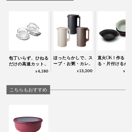
ク容器を週１、2個使い捨てにすると、1年で約１万円に
なる計算に。ステンレスなら、普通に使って10年以上。
もう、プラスティック容器を使い捨てるの、やめません
か？
光沢を抑えた、マット仕上げ。傷もつきにくい。
ほったらかしで、ス
直火OK！作る・
包丁いらず、ひねる
ステンレスは、薄くて軽くて丈夫。日々の収納や洗い物
ープ・お粥・カレー
る・片付けるが
だけの高速カット！
が、圧倒的にラクになります。普通に使えば、10年以上
も作れる「自動調理
つで完結する「器
生姜やパセリにも使
13,200
5,
4,180
¥
¥
¥
もつので、結果的にコスパが高いといえます。
ポット」｜récolte
用 鍋」｜KOKURY
えてお手入れしやす
い「みじん切りツー
ル」｜Garlic Twist 4.0
こちらもおすすめ
お弁当箱にもOK