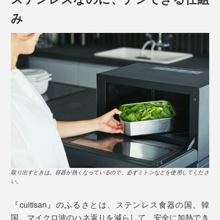
て、そのまま保存。容器ひとつで完成します。
汁気の多い煮物にぴったりの深型
み
サイズ：縦12.9×横18.3×高さ8.3cm
詳しく見る >>
オーブン調理OK
［小］680ml
1人分のお弁当箱くらいの大きさ
サイズ：縦12.9×横18.3×高さ6cm
詳しく見る >>
本品・大サイズは、ほうれん草や小松菜が１束入る大き
さです。
取り出すときは、容器が熱くなっているので、必ずミトンなどを使用してくださ
い。
下味をつけてから焼く肉料理や、仕上げに焼き目をつけ
『cuitisan』のふるさとは、ステンレス食器の国、韓
るグラタンも、別容器に移し替える必要がなく、そのま
国。マイクロ波のハネ返りを減らして、安全に加熱でき