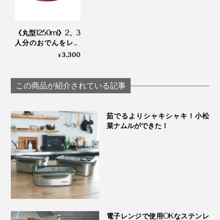
《丸型1250ml》2、3
人分のおでんをレン
ジで温めて、そのま
3,300
¥
ま食卓に出せる“汁漏
れしにくい”ボウル
『CIRQULA』｜
この商品が紹介されている記事
写真は
小サイズ
MEPAL
通常のステンレスの約20倍の抗菌力があり、丈夫で洗い
茹でるよりシャキシャキ！小松
やすいので、お弁当箱にも最適。小サイズは1人分のお
菜ナムルができた！
弁当にぴったりの大きさです。大・中サイズは、持ち寄
りパーティやピクニックに。
電子レンジで使用OKなステンレ