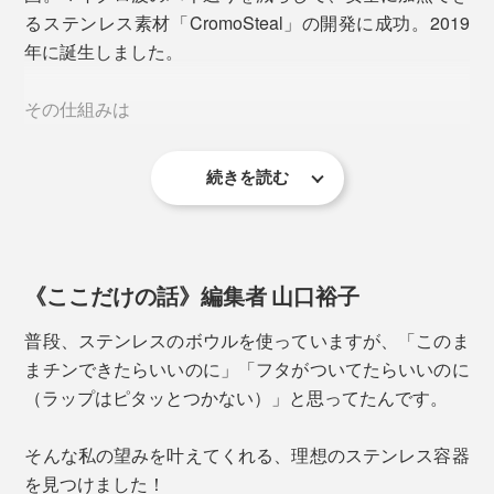
まオーブンへ。
るステンレス素材「CromoSteal」の開発に成功。2019
年に誕生しました。
油汚れ、ニオイがスッキリ落ちる
その仕組みは
続きを読む
マイクロ波のハネ返りをおさえて、吸収
容器の側面が温まる
収納時は、入れ子にしても、スタッキングしても。冷蔵
容器内の食材に熱が伝わる
庫内でも重ねられて、省スペースが叶います。
というもの。
《ここだけの話》編集者 山口裕子
普段、ステンレスのボウルを使っていますが、「このま
まチンできたらいいのに」「フタがついてたらいいのに
（ラップはピタッとつかない）」と思ってたんです。
洗うときはフタからパッキンを外せます
そんな私の望みを叶えてくれる、理想のステンレス容器
カレーを入れても、ヌルヌル汚れやニオイが残ることな
を見つけました！