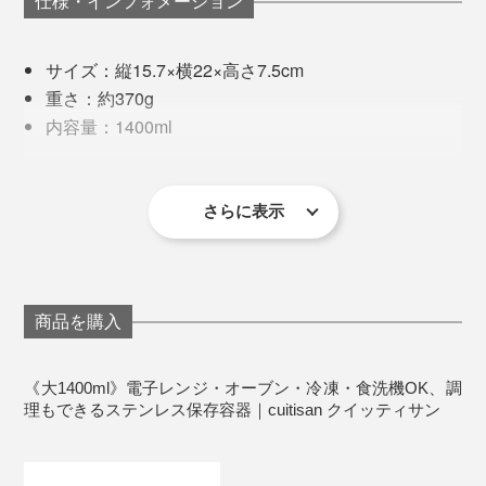
仕様・インフォメーション
密閉力が高く、キムチなど、ニオイの強いものを入れて
※作り置きメニューのレシピはこちら
も、冷蔵庫内でニオイもれ知らず。逆に、容器内の食材
サイズ：縦15.7×横22×高さ7.5cm
「
茹でるよりシャキシャキ！小松菜ナムルができた！
に冷蔵庫のニオイがつく心配もありません。
重さ：約370g
〜 副題：食いしん坊クラブ／ステンレスで、簡単レン
内容量：1400ml
ジ調理
」
材質：ステンレス、PP、シリコン
キリッと早く冷やす
冷熱耐性：−40℃〜400℃(本体)、−40℃〜140℃
（フタ）、−40℃〜200℃（パッキン）
さらに表示
製造国：韓国
品質保証期間：2年
冷凍庫、食洗機、電子レンジ、オーブン、オーブン
トースター使用可能
商品を購入
※直火、IH調理器不可。
側面から温まり、中央や底が温まりにくいため、途中取
※高温になるので、加熱後は必ずミトンを着用してください。
※電子レンジ、オーブン使用時は、フタを使用しないでください
《大1400ml》電子レンジ・オーブン・冷凍・食洗機OK、調
り出して混ぜると、上手に温まります。
理もできるステンレス保存容器｜cuitisan クイッティサン
《電子レンジ使用上の注意》
温まる時間は、
通常の２倍くらいを目安に
。容器が熱く
庫内には、必ず１つの容器のみを入れて使用してく
なるので、取り出すときは、ミトンなどを使用してくだ