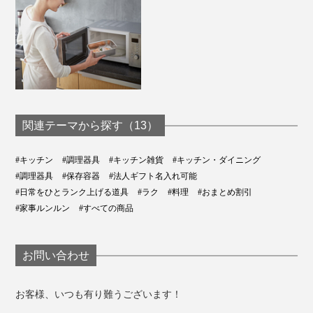
関連テーマから探す（13）
#キッチン
#調理器具
#キッチン雑貨
#キッチン・ダイニング
#調理器具
#保存容器
#法人ギフト名入れ可能
#日常をひとランク上げる道具
#ラク
#料理
#おまとめ割引
#家事ルンルン
#すべての商品
お問い合わせ
お客様、いつも有り難うございます！