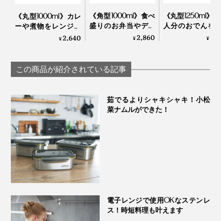
《角型1000ml》食べ
《丸型1250ml》2
《丸型1000ml》カレ
盛りのお弁当やデザ
人分のおでんを
ーや煮物をレンジで
ート作りに。汁漏れ
ジで温めて、そ
温めて、そのまま食
2,860
3,
2,640
¥
¥
¥
しにくい“マルチ”保
ま食卓に出せる“
卓に出せる“汁漏れし
存容器『CIRQULA
れしにくい”ボ
にくい”ボウル
写真は
小サイズ
RECTANGULAR』｜
『CIRQULA
『CIRQULA』｜
この商品が紹介されている記事
MEPAL
MEPAL
MEPAL
通常のステンレスの約20倍の抗菌力があり、丈夫で洗い
やすいので、お弁当箱にも最適。小サイズは1人分のお
茹でるよりシャキシャキ！小松
弁当にぴったりの大きさです。大・中サイズは、持ち寄
菜ナムルができた！
りパーティやピクニックに。
電子レンジで使用OKなステンレ
ス！時短料理も叶えます