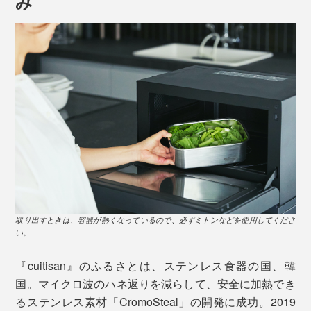
み
サイズ：縦12.9×横18.3×高さ8.3cm
（※本品）
オーブン調理OK
［小］680ml
1人分のお弁当箱くらいの大きさ
サイズ：縦12.9×横18.3×高さ6cm
詳しく見る >>
本品・中サイズは、おでん2、3人分が入る大きさです。
取り出すときは、容器が熱くなっているので、必ずミトンなどを使用してくださ
い。
下味をつけてから焼く肉料理や、仕上げに焼き目をつけ
『cuitisan』のふるさとは、ステンレス食器の国、韓
るグラタンも、別容器に移し替える必要がなく、そのま
国。マイクロ波のハネ返りを減らして、安全に加熱でき
まオーブンへ。
るステンレス素材「CromoSteal」の開発に成功。2019