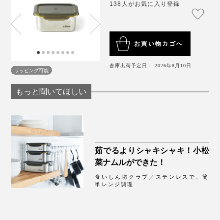
熱伝導率が高いステンレスは、冷やすのも得意。スイー
せん）
138人がお気に入り登録
かけてからチンすれば、乾燥せず、風味もキープ。中身
ツやお刺身、サラダなどがいっそう美味しく。冷蔵庫で
容器は電子レンジの中央に置き、内壁や金属素材と
が飛び散ることもありません。
早く冷ましたいポテトサラダや、味を染み込ませたい煮
触れないようにしてください。
物にも。
自動温めモード等を使用せず、必ず手動設定（600W
お買い物カゴへ
3分など）でご使用ください。
倉庫出荷予定日： 2026年8月10日
電子レンジでの連続の温め時間は10分以内とし、10
ラッピング可能
冷凍OK
分以上の温めは、一度取り出し、複数回に分けてく
もっと聞いてほしい
ださい。
容器のフタを外してください。ラップやアルミ箔、
キッチンペーパー等で覆ったり、貼り付けることも
できません。
ポップコーンや砂糖など水分の少ない食材を容器の
茹でるよりシャキシャキ！小松
中で加熱しないでください。
菜ナムルができた！
世界的にも信用度の髙い、ドイツの検査機関「TUV
肉そぼろのような水分が少なく糖分や油分が多い食
Rheinland」で、「電子レンジで安全に使用できる」製
食いしん坊クラブ／ステンレスで、簡
材は、焦げやすいのでご注意ください。
単レンジ調理
品として、認証済み。
根菜類を加熱する場合、小さめにカットして加熱す
ることをおすすめします。
ラップの消費量が減ったのも、嬉しいポイント。今ま
2020年には、パリの有名デパート「ギャラリー・ラフ