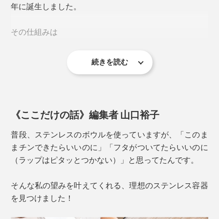
年に誕生しました。
油汚れ、ニオイがスッキリ落ちる
その仕組みは
続きを読む
マイクロ波のハネ返りをおさえて、吸収
収納時は、入れ子にしても、スタッキングしても。冷蔵
容器の側面が温まる
庫内でも重ねられて、省スペースが叶います。
容器内の食材に熱が伝わる
というもの。
《ここだけの話》編集者 山口裕子
普段、ステンレスのボウルを使っていますが、「このま
まチンできたらいいのに」「フタがついてたらいいのに
（ラップはピタッとつかない）」と思ってたんです。
洗うときはフタからパッキンを外せます
そんな私の望みを叶えてくれる、理想のステンレス容器
カレーを入れても、ヌルヌル汚れやニオイが残ることな
を見つけました！
く、スッキリとした洗い上がり。色移りすることもな
く、気持ち良く使い続けられます。容器・フタ・パッキ