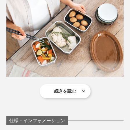
ンすべて、食洗機OK。
キッチンがスッキリ整うと、めんどうに感じていた作り
ニオイもれがない
置きや保存だって、ヤル気が出るというもの。
『cuitisan』がキッチン家事を楽しくしてくれます。
通常、電子レンジは、食材に含まれる水の分子をマイク
ロ波で振動させることで加熱しますが、『cuitisan』
は、加熱の仕組みを変えてしまいました。
続きを読む
煮卵にサラダチキン、水キムチ…、どれも下ごしらえ、
加熱、保存まで『cuitisan』ひとつで完結。いつもの作
容器自体が熱くなるので、
フタやラップなどは使えませ
り置きメニューが、さらに簡単にできることに感激。作
ん
。乾燥が気になる場合は、フタの代わりに、少量の水
密閉力の高いシリコンパッキン付きのフタ。
り置きの敷居が一気に下がった気がします。
をかけてから電子レンジへ。
仕様・インフォメーション
密閉力が高く、キムチなど、ニオイの強いものを入れて