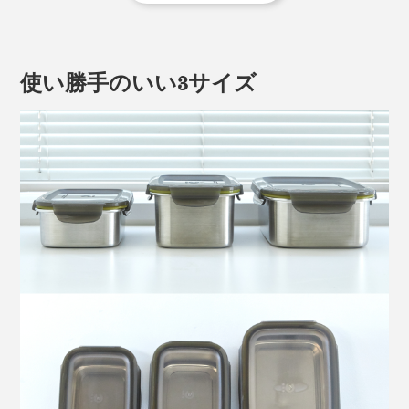
［困った２］
プラスティック容器でおかずを温めたら、ぐにゃっと曲
がってしまった
使い勝手のいい3サイズ
［困った３］
おしゃれ優先でガラス容器を揃えたものの、重くてかさ
ばるので、使わなくなってしまった
［困った４］
ホーロー容器が気に入っているけれど、端っこが欠けた
りするし、電子レンジで使えない
『cuitisan』のステンレス保存容器なら、そんな "困っ
た" を全て解決します。
電子レンジ調理OK