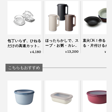
もう、プラスティック容器を使い捨てるの、やめません
か？
光沢を抑えた、マット仕上げ。傷もつきにくい。
ステンレスは、薄くて軽くて丈夫。日々の収納や洗い物
ほったらかしで、ス
直火OK！作る・
包丁いらず、ひねる
が、圧倒的にラクになります。普通に使えば、10年以上
ープ・お粥・カレー
る・片付けるが
だけの高速カット！
もつので、結果的にコスパが高いといえます。
も作れる「自動調理
つで完結する「器
生姜やパセリにも使
13,200
5,
4,180
¥
¥
¥
ポット」｜récolte
用 鍋」｜KOKURY
えてお手入れしやす
い「みじん切りツー
ル」｜Garlic Twist 4.0
こちらもおすすめ
お弁当箱にもOK