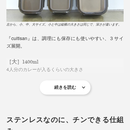
左から、小、中、大サイズ。小と中は縦横の大きさは同じで、深さが違います。
『cuitisan』は、調理にも保存にも使いやすい、３サイ
ズ展開。
［大］1400ml
4人分のカレーが入るくらいの大きさ
続きを読む
サイズ：縦15.7×横22×高さ7.5cm
詳しく見る >>
火を通してから、冷ますことで味を染み込ませる煮物や
煮浸し、サラダチキンに、煮卵。『cuitisan』でチンし
［中］1010ml
ステンレスなのに、チンできる仕組
て、そのまま保存。容器ひとつで完成します。
汁気の多い煮物にぴったりの深型