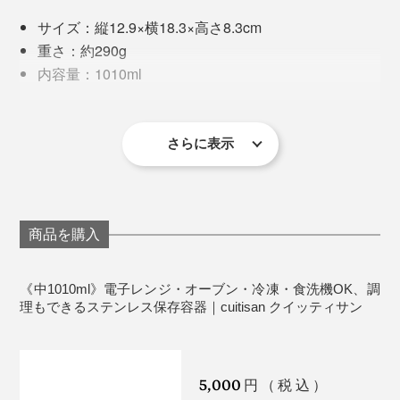
※作り置きメニューのレシピはこちら
も、冷蔵庫内でニオイもれ知らず。逆に、容器内の食材
サイズ：縦12.9×横18.3×高さ8.3cm
「
茹でるよりシャキシャキ！小松菜ナムルができた！
に冷蔵庫のニオイがつく心配もありません。
重さ：約290g
〜 副題：食いしん坊クラブ／ステンレスで、簡単レン
内容量：1010ml
ジ調理
」
材質：ステンレス、PP、シリコン
キリッと早く冷やす
冷熱耐性：−40℃〜400℃(本体)、−40℃〜140℃
（フタ）、−40℃〜200℃（パッキン）
さらに表示
製造国：韓国
品質保証期間：2年
冷凍庫、食洗機、電子レンジ、オーブン、オーブン
トースター使用可能
商品を購入
※直火、IH調理器不可。
側面から温まり、中央や底が温まりにくいため、途中取
※高温になるので、加熱後は必ずミトンを着用してください。
※電子レンジ、オーブン使用時は、フタを使用しないでください
《中1010ml》電子レンジ・オーブン・冷凍・食洗機OK、調
り出して混ぜると、上手に温まります。
理もできるステンレス保存容器｜cuitisan クイッティサン
《電子レンジ使用上の注意》
温まる時間は、
通常の２倍くらいを目安に
。容器が熱く
庫内には、必ず１つの容器のみを入れて使用してく
なるので、取り出すときは、ミトンなどを使用してくだ
5,000
ださい（本品を複数個、同時に温めることはできま
円（税込）
電子レンジでフタは使えませんが、スプーン１杯の水を
さい。