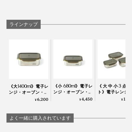
で、かたくなにラップしてチンしてたのは、なんだった
ァイエット」で取り扱いがスタートし、注目を集めてい
耐熱温度の下限は−40℃。冷蔵はもちろん、冷凍もOK
んだろう…。
ます。
です。多めに作ったおかずを冷凍し、食べるときは、フ
ラインナップ
タを外してチン。鍋で温め直すときの、焦げつきの心配
毎週1個はダメにしてしまうプラスティック容器、もう
もありません。
卒業しようと思います。
※フタの破損を防ぐため、冷凍庫から出したら、そのまま２、3分置いて、
その後フタを外してください。
薄い、軽い、丈夫
《小 680ml》電子レ
《大中小3点セ
《大1400ml》電子レ
ンジ・オーブン・冷
ト》電子レンジ
ンジ・オーブン・冷
凍・食洗機OK、調理
ーブン・冷凍・
凍・食洗機OK、調理
4,450
13,
6,200
¥
¥
¥
もできるステンレス
機OK、調理もで
もできるステンレス
保存容器｜cuitisan ク
ステンレス保存
保存容器｜cuitisan ク
保存容器としては、少々値がはりますが、プラスティッ
イッティサン
｜cuitisan クイッ
イッティサン
よく一緒に購入されています
サン
ク容器を週１、2個使い捨てにすると、1年で約１万円に
なる計算に。ステンレスなら、普通に使って10年以上。