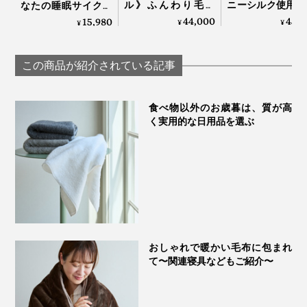
ル》ふんわり毛足
ニーシルク使用、
なたの睡眠サイクル
1.7cmのメリノウー
毛の匠”が磨き
に合わせて、電源が
44,000
45,
15,980
¥
¥
¥
ルが気持ちいい！軽
る、傑作寝具｜Si
自動オンオフ！洗濯
い掛け心地の「毛
Aura
機で丸洗いできる
布」｜LOOM &
「電気毛布（シング
この商品が紹介されている記事
SPOOL ルームアンド
ル）」｜HEAT-
スプール SERENE
CRACKER PREMIUM
食べ物以外のお歳暮は、質が高
く実用的な日用品を選ぶ
おしゃれで暖かい毛布に包まれ
て〜関連寝具などもご紹介〜