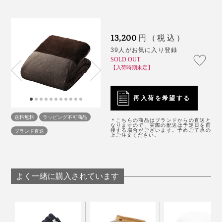
中に断熱層があるから、外側が起毛素材である必要はな
く、むしろ身体に沿うことで冷気をシャットアウト。軽
13,200
円（税込）
量化にも一役買っています。
39人がお気に入り登録
SOLD OUT
【入荷時期未定】
複数の素材を組み合わせることで、それぞれの役割を助
長し合い、快適な睡眠環境をつくり出しています。
再入荷を希望する
送料無料
ラッピング不可商品
＊こちらの商品はブランドからの直送と
なりますので、実際の配送は予定日を前
ちまたの毛布素材の布団カバーとはまったくの別モノ。
後する場合がございます。予めご了承の
ブランド直送
上ご注文ください。
考え尽くされた「オールインワン毛布」があれば、一晩
中ぬくぬくです。
よく一緒に購入されています