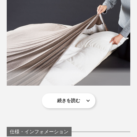
アウトする「断熱層」を挟んで、掛け布団を入れる空間
があり、一番外側の素材は、起毛感のないスベスベのス
トレッチ生地。
中わたの偏りを防ぐためのキルトステッチは、幅広の流
線形で、肌ざわりとエレガントなデザイン性を両立。
続きを読む
毛布といいつつ、表側はストレッチ性のあるニット素材
というのも斬新。
一見暖かさに貢献していなさそうに見えるこのストレッ
片面に伸びる素材を使うことで、寝返りしてもはだけな
仕様・インフォメーション
チ生地が、実は影の立役者。