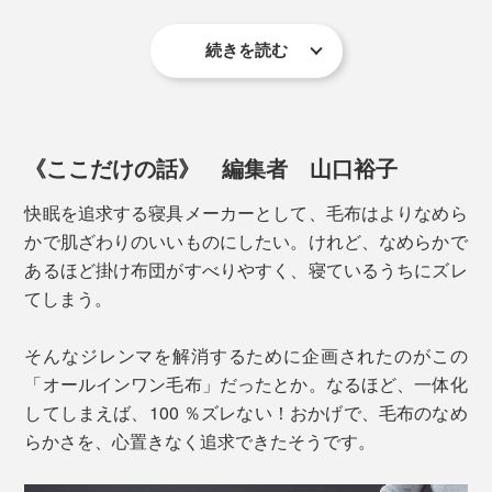
続きを読む
《ここだけの話》 編集者 山口裕子
快眠を追求する寝具メーカーとして、毛布はよりなめら
かで肌ざわりのいいものにしたい。けれど、なめらかで
あるほど掛け布団がすべりやすく、寝ているうちにズレ
てしまう。
そんなジレンマを解消するために企画されたのがこの
「オールインワン毛布」だったとか。なるほど、一体化
表側のストレッチ素材も、ソリッドではなく杢調のブラ
してしまえば、100 ％ズレない！おかげで、毛布のなめ
ウンにすることで、表情をつけています。
らかさを、心置きなく追求できたそうです。
さらに、暖かい空気を逃さず、上からの冷気をシャット