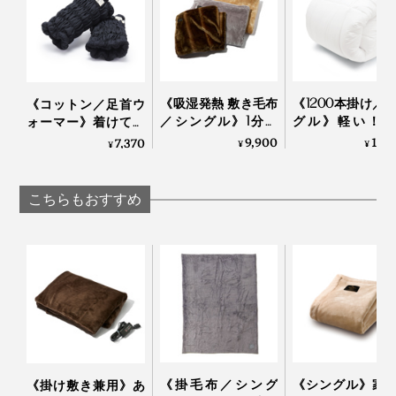
《吸湿発熱 敷き毛布
《1200本掛け／
《コットン／足首ウ
／シングル》1分で
グル》軽い！暖
ォーマー》着けてい
5℃アップ！ 軽さと
い！プロ向け防
ることを忘れる肌触
9,900
19,
7,370
¥
¥
¥
なめらかさが格別の
から生まれた「
りだから、習慣にな
「毛布」｜CALDO
羽毛布団」｜プ
る。冷え・むくみ対
NIDO notteⅢ
ロフト
策に「足首ウォーマ
こちらもおすすめ
ー」 | IONDOCTOR
《掛毛布／シング
《シングル》家
《掛け敷き兼用》あ