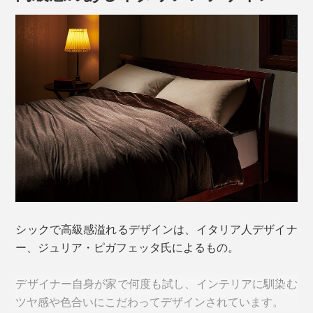
その上の中わたには、ハイテク保温素材「ステラカーヴ
シックで高級感溢れるデザインは、イタリア人デザイナ
ォⅡ」を採用。中空の丸い断面の繊維と星型の断面の繊
ー、ジュリア・ピガフェッタ氏によるもの。
維を混ぜることで、よりふっくら空気を含み、脅威の保
温力を発揮。弾力性と柔らかさを両立し、軽さも特徴で
デザイナー自身が家で何度も試し、インテリアに馴染む
す。
ツヤ感や色合いにこだわってデザインされています。