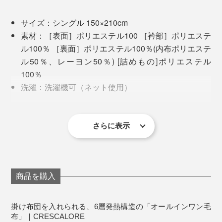
い。体にフィットして暖かさがアップし、軽量化にも貢
献。
実際に比べてみると分かりますが、普通の毛布が寝返り
サイズ：シングル 150×210cm
を繰り返すうちにはだけてしまうのに対し、「オールイ
素材：［表面］ポリエステル100 ［衿部］ポリエステ
暖かさは、中身の保温中わたや高密度シートがキープし
ンワン毛布」は上側の生地が伸びることで身体にフィッ
ル100％ ［裏面］ポリエステル100％(内布ポリエステ
てくれるので、一番外側には伸びない起毛素材よりも、
トし、寝返りを打っても打っても、毛布が逃げないので
ル50％、レーヨン50％) [詰めもの]ポリエステル
伸びるニット素材が適切なのだとか。
す。
100％
洗濯：洗濯機可（ネット使用）
合理的な理由に「へぇ〜」を連発してしまいました。
写真は、肌に触れる起毛面
生産国：中国
掛け布団の出し入れのためのファスナーはダブル仕様
さらに表示
で、掛け布団を留めるテープは８か所。
洗濯ネットを使用し、洗濯機で洗えるので、お手入れも
ラクラクです。
商品を購入
掛け布団を入れられる、6層発熱構造の「オールインワン毛
布」｜CRESCALORE