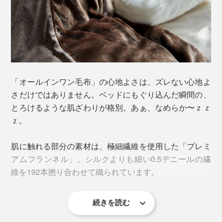
主。ただの１枚毛布ではなく、中に掛け布団を入れられ
る構造で、それ自体にも中わたを入れた、新ジャンルの
寝具。いわば、「毛布つき掛け布団 兼 掛け布団カバ
ー」です。
中に入れる掛け布団によって厚みが変えられるうえ、掛
「オールインワン毛布」の心地よさは、ズレない心地よ
け布団を入れずに単体でも使えるから、秋〜冬〜春と３
さだけではありません。ベッドにもぐり込んだ瞬間の、
シーズン活躍。
とろけるような肌ざわりが格別。あぁ、なめらか〜ｚｚ
ｚ。
肌に触れる部分の素材は、極細繊維を使用した「プレミ
アムフランネル」。シルクよりも細い0.5デニールの繊
維を192本撚り合わせて織られています。
続きを読む