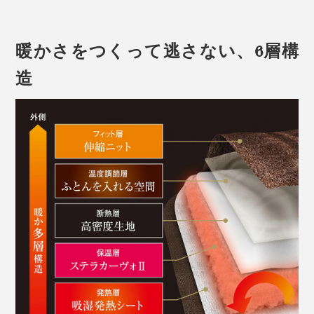
暖かさをつくって逃さない、6層構
造
毛布と布団が一体化すれば、もうズレ問題とはさような
ら。朝までぐっすりおやすみなさい！
その起毛感は、まるでチンチラの毛皮のように、なめら
かで緻密。徹底した毛抜け処理がされているため、第三
者機関での検査でも最高等級の5級を取得。遊び毛や毛
抜けの心配もなく、快適です。