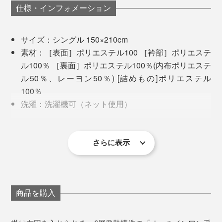
片面に伸びる素材を使うことで、寝返りしてもはだけな
仕様・インフォメーション
チ生地が、実は影の立役者。
い。体にフィットして暖かさがアップし、軽量化にも貢
献。
実際に比べてみると分かりますが、普通の毛布が寝返り
サイズ：シングル 150×210cm
を繰り返すうちにはだけてしまうのに対し、「オールイ
素材：［表面］ポリエステル100 ［衿部］ポリエステ
暖かさは、中身の保温中わたや高密度シートがキープし
ンワン毛布」は上側の生地が伸びることで身体にフィッ
ル100％ ［裏面］ポリエステル100％(内布ポリエステ
てくれるので、一番外側には伸びない起毛素材よりも、
トし、寝返りを打っても打っても、毛布が逃げないので
ル50％、レーヨン50％) [詰めもの]ポリエステル
伸びるニット素材が適切なのだとか。
す。
100％
洗濯：洗濯機可（ネット使用）
合理的な理由に「へぇ〜」を連発してしまいました。
写真は、肌に触れる起毛面
生産国：中国
掛け布団の出し入れのためのファスナーはダブル仕様
さらに表示
で、掛け布団を留めるテープは８か所。
洗濯ネットを使用し、洗濯機で洗えるので、お手入れも
ラクラクです。
商品を購入