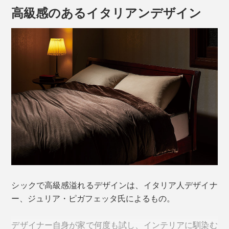
高級感のあるイタリアンデザイン
その上の中わたには、ハイテク保温素材「ステラカーヴ
シックで高級感溢れるデザインは、イタリア人デザイナ
ォⅡ」を採用。中空の丸い断面の繊維と星型の断面の繊
ー、ジュリア・ピガフェッタ氏によるもの。
維を混ぜることで、よりふっくら空気を含み、脅威の保
温力を発揮。弾力性と柔らかさを両立し、軽さも特徴で
デザイナー自身が家で何度も試し、インテリアに馴染む