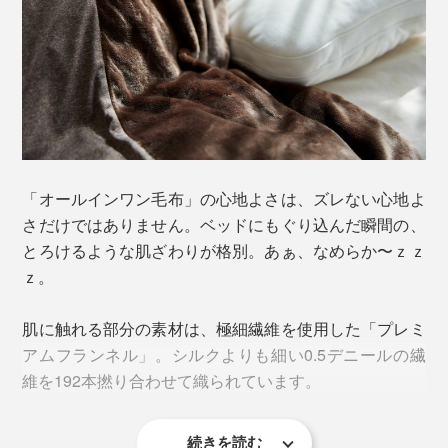
「オールインワン毛布」は、この悩みを解決する救世
主。ただの１枚毛布ではなく、中に掛け布団を入れられ
る構造で、それ自体にも中わたを入れた、新ジャンルの
寝具。いわば、「毛布つき掛け布団 兼 掛け布団カバ
ー」です。
中に入れる掛け布団によって厚みが変えられるうえ、掛
「オールインワン毛布」の心地よさは、ズレない心地よ
け布団を入れずに単体でも使えるから、秋〜冬〜春と３
さだけではありません。ベッドにもぐり込んだ瞬間の、
シーズン活躍。
とろけるような肌ざわりが格別。あぁ、なめらか〜ｚｚ
ｚ。
肌に触れる部分の素材は、極細繊維を使用した「プレミ
アムフランネル」。シルクよりも細い0.5デニールの繊
維を192本撚り合わせて織られています。
続きを読む