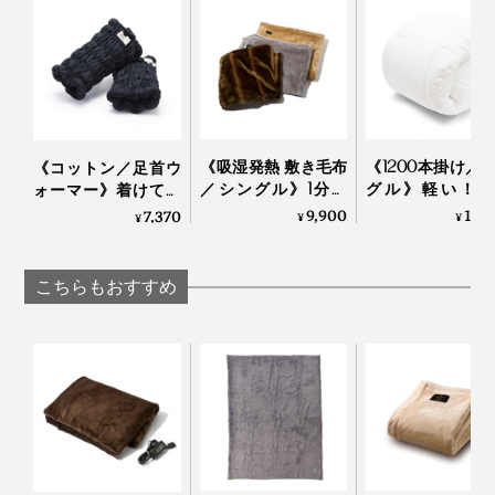
《吸湿発熱 敷き毛布
《1200本掛け／
《コットン／足首ウ
／シングル》1分で
グル》軽い！暖
ォーマー》着けてい
5℃アップ！ 軽さと
い！プロ向け防
ることを忘れる肌触
9,900
19,
7,370
¥
¥
¥
なめらかさが格別の
から生まれた「
りだから、習慣にな
「毛布」｜CALDO
羽毛布団」｜プ
る。冷え・むくみ対
NIDO notteⅢ
ロフト
策に「足首ウォーマ
こちらもおすすめ
ー」 | IONDOCTOR