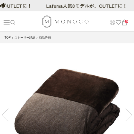
TLETに！
Lafuma人気8モデルが、OUTLETに！
0
TOP
ストーリー詳細
商品詳細