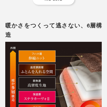
暖かさをつくって逃さない、6層構
造
毛布と布団が一体化すれば、もうズレ問題とはさような
ら。朝までぐっすりおやすみなさい！
その起毛感は、まるでチンチラの毛皮のように、なめら
かで緻密。徹底した毛抜け処理がされているため、第三
者機関での検査でも最高等級の5級を取得。遊び毛や毛
抜けの心配もなく、快適です。