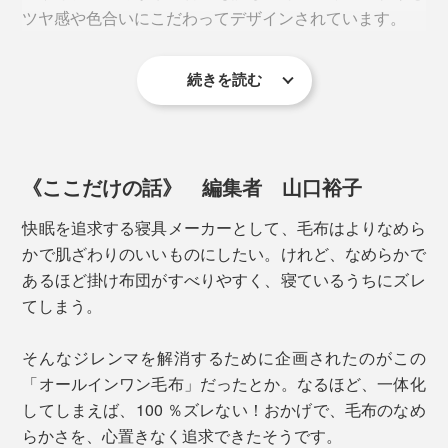
す。
ツヤ感や色合いにこだわってデザインされています。
続きを読む
《ここだけの話》 編集者 山口裕子
快眠を追求する寝具メーカーとして、毛布はよりなめら
かで肌ざわりのいいものにしたい。けれど、なめらかで
あるほど掛け布団がすべりやすく、寝ているうちにズレ
てしまう。
そんなジレンマを解消するために企画されたのがこの
「オールインワン毛布」だったとか。なるほど、一体化
表側のストレッチ素材も、ソリッドではなく杢調のブラ
してしまえば、100 ％ズレない！おかげで、毛布のなめ
ウンにすることで、表情をつけています。
らかさを、心置きなく追求できたそうです。