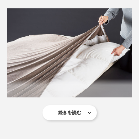
さらに、暖かい空気を逃さず、上からの冷気をシャット
アウトする「断熱層」を挟んで、掛け布団を入れる空間
があり、一番外側の素材は、起毛感のないスベスベのス
トレッチ生地。
中わたの偏りを防ぐためのキルトステッチは、幅広の流
線形で、肌ざわりとエレガントなデザイン性を両立。
続きを読む
毛布といいつつ、表側はストレッチ性のあるニット素材
というのも斬新。
一見暖かさに貢献していなさそうに見えるこのストレッ