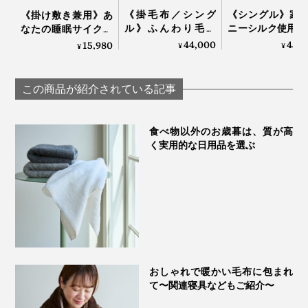
《掛毛布／シング
《シングル》家
《掛け敷き兼用》あ
ル》ふんわり毛足
ニーシルク使用、
なたの睡眠サイクル
1.7cmのメリノウー
毛の匠”が磨き
に合わせて、電源が
44,000
45,
15,980
¥
¥
¥
ルが気持ちいい！軽
る、傑作寝具｜Si
自動オンオフ！洗濯
い掛け心地の「毛
Aura
機で丸洗いできる
布」｜LOOM &
「電気毛布（シング
この商品が紹介されている記事
SPOOL ルームアンド
ル）」｜HEAT-
スプール SERENE
CRACKER PREMIUM
食べ物以外のお歳暮は、質が高
く実用的な日用品を選ぶ
おしゃれで暖かい毛布に包まれ
て〜関連寝具などもご紹介〜