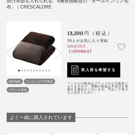
掛け布団を入れられる、6層発熱構造の「オールインワン毛
布」｜CRESCALORE
中に断熱層があるから、外側が起毛素材である必要はな
く、むしろ身体に沿うことで冷気をシャットアウト。軽
13,200
円（税込）
量化にも一役買っています。
39人がお気に入り登録
SOLD OUT
【入荷時期未定】
複数の素材を組み合わせることで、それぞれの役割を助
長し合い、快適な睡眠環境をつくり出しています。
再入荷を希望する
送料無料
ラッピング不可商品
＊こちらの商品はブランドからの直送と
なりますので、実際の配送は予定日を前
ちまたの毛布素材の布団カバーとはまったくの別モノ。
後する場合がございます。予めご了承の
ブランド直送
上ご注文ください。
考え尽くされた「オールインワン毛布」があれば、一晩
中ぬくぬくです。
よく一緒に購入されています