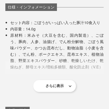
仕様・インフォメーション
セット内容：ごぼうがいっぱい入った豚汁10食入り
内容量：14.0g
原材料：米みそ（大豆を含む、国内製造）、ごぼ
う、豚肉、人参、油揚げ、でん粉分解物、ごぼう風
味パウダー、かつお昆布だし、動物油脂（小麦を含
む）、でん粉、ポークエキス、昆布エキス、植物油
脂、野菜エキスパウダー、砂糖、乾燥しいたけ、乾
燥ねぎ、酵母エキス/増粘多糖類、酸化防止剤（V.E）
ランチのお供にもぴったり
アレルゲン：小麦・大豆・豚肉
栄養成分：エネルギー63kcal、たんぱく質3.1g、脂質
フリーズドライの仕組み
他のインスタントみそ汁と比べると、圧倒的に違うのは
3.1g、炭水化物5.8g、食塩相当量1.5g
さらに表示
具材。本品は具に味噌の味が染み込んでいないので、具
「水を宇宙空間に持っていったら、熱をかけなくても蒸
作り方：約160mlのお湯を入れてかき混ぜる
材と味噌が一緒になっているものと比べて、しょっぱさ
発してしまう」自然の力を応用。
賞味期限：8ヶ月以上残ったものをお届けします
を感じません。素材の味と香り、そのもの。
生産国：日本