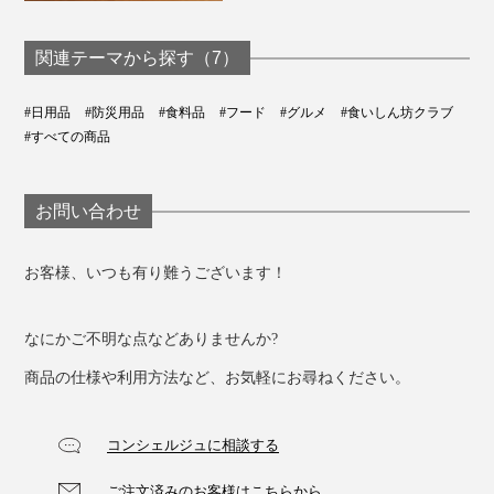
関連テーマから探す（7）
#日用品
#防災用品
#食料品
#フード
#グルメ
#食いしん坊クラブ
#すべての商品
最先端の技術とおいしさへの探究心で、「しあわせいっ
ぱいおみそ汁」も毎年アップデート。進化の歩みを止め
ることはありません。
お問い合わせ
お客様、いつも有り難うございます！
なにかご不明な点などありませんか?
商品の仕様や利用方法など、お気軽にお尋ねください。
コンシェルジュに相談する
ご注文済みのお客様はこちらから