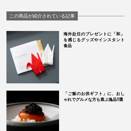
とフリーズドライし
ドリンク」｜B
ス食品
宇宙食、離乳食など、幅広い分野で使われています。
た「オーガニック コ
ENERGY
ーンポタージュ」｜
この商品が紹介されている記事
GENSEN｜コスモス
食品 12食入り
海外赴任のプレゼントに「和」
を感じるグッズやインスタント
食品
「ご飯のお供ギフト」に、おし
ゃれでグルメな方も喜ぶ逸品11選
「しあわせいっぱいおみそ汁」は、創立50年以上、フリ
ーズドライ専門の食品会社『コスモス食品』のオリジナ
ルブランド。企画から製造まで一貫して作られていま
す。