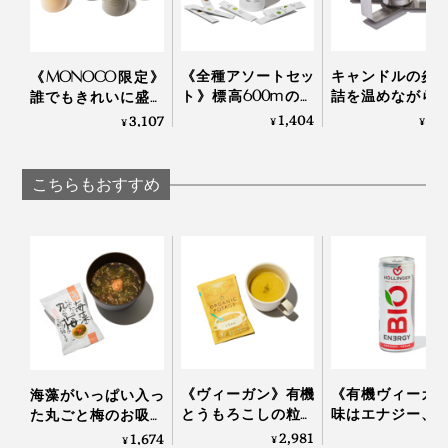
《全種アソートセッ
キャンドルの炎
《MONOCO限定》
ト》標高600mの静
詰を温めながら
誰でもきれいに盛り
岡・有機茶畑で育っ
っくり呑める「
付けができる、漆の
1,404
3,
3,107
¥
¥
¥
た、溶かして飲むオ
な卓上コンロ」
あたたかい色彩。
ーガニックの「日本
CROSS WARMER
225年続く越前漆器
茶パウダー（10
ロスウォーマー
の老舗がつくる「色
フリーズドライは真空度0.4hPa、棚温度40℃、乾燥時間20時間
こちらもおすすめ
本）」｜THE
漆のそば猪口」｜ 漆
エアードライ（熱風乾燥）は熱風温度60℃、乾燥時間8〜20時間
NODOKA
琳堂×MONOCO
レトルト処理は省略
※表は「フリーズドライ食品入門」山根清孝著 日本食糧新聞社刊 より引用
フリーズドライ加工された食品は、水分が抜けた部分が
細かい穴になったスポンジ状なので、お湯を注げばあっ
という間に染み込み、元に戻るという優れものです。
《ヴィーガン》有機
《有機ヴィーガ
海藻がいっぱい入っ
また、水分がほとんど含まれていないので、鮮度保つた
とうもろこしの粒を
味はエナジー、
た丸ごと梅のお吸い
すりつぶして、丸っ
は有機の「エナ
物10食入り｜コスモ
2,981
1,674
めの添加物は不要。軽くて持ち運びやすく、医薬品から
¥
¥
¥