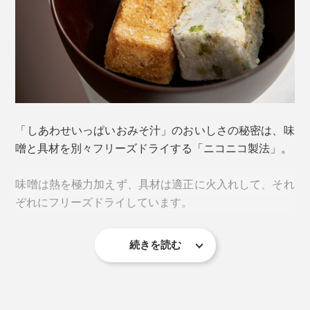
通常の３倍量を目指したら、ごぼうが具のブロックに収
まりきらず、味噌のブロックにも入れることに。
「しあわせいっぱいおみそ汁」のおいしさの秘密は、味
結果、シャキシャキごぼうと、味噌の味が染み込んだご
噌と具材を別々フリーズドライする「ニコニコ製法」。
ぼう、両方楽しめて一石二鳥。さらに、ごぼうパウダー
で香りをアップしています。
味噌は熱を極力加えず、具材は適正に火入れして、それ
ぞれにフリーズドライしています。
他にも、豚肉・にんじん・油揚げ・ねぎが入って、食べ
応えたっぷりの一杯に。
続きを読む
味噌は、全国の味噌から厳選した、３種類の米味噌をブ
レンド。