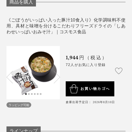
本品は、味噌と具材を−30℃で凍結・真空状態に。気圧
商品を購入
含まれる塩分が他と比べて少ないわけではないのに、塩
を下げ、最低限の輻射熱で水分を昇華
させていま
（※）
味が優しいのです。
す。
《ごぼうがいっぱい入った豚汁10食入り》化学調味料不使
※昇華とは、固体が液体になることなく、直接気体になること
用、具材と味噌を分けるこだわりフリーズドライの「しあ
わせいっぱいおみそ汁」｜コスモス食品
1,944
円（税込）
72人がお気に入り登録
お買い物カゴへ
倉庫出荷予定日： 2026年8月10日
ラッピング可能
ひとつに複数の具材が入って、ボリュームもたっぷり。
お味噌も具材に合わせてブレンドを変える丁寧さ。
ラインナップ