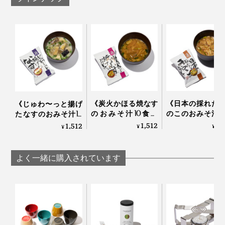
天日干しや高熱を加える乾燥方法に比べて、食品の味・
息子も自ら朝ごはんの準備をして、大満足の様子。もう
香り・食感・色・栄養を損なうことなく、長期保存が可
母業から足を洗ってもよさそうです。ほっ。
能。
《炭火かほる焼なす
《日本の採れた
《じゅわ〜っと揚げ
のおみそ汁10食入
のこのおみそ汁1
たなすのおみそ汁10
り》化学調味料不使
入り》化学調味
食入り》化学調味料
1,512
1,
1,512
¥
¥
¥
用、具材と味噌を分
使用、具材と味
不使用、具材と味噌
けるこだわりフリー
分けるこだわり
を分けるこだわりフ
ズドライの「しあわ
ーズドライの「
リーズドライの「し
よく一緒に購入されています
せいっぱいおみそ
わせいっぱいお
あわせいっぱいおみ
いずれも1分間ブランチング処理
汁」｜コスモス食品
汁」｜コスモス食
そ汁」｜コスモス食
温風乾燥50℃、冷風乾燥25℃
品
＊ブランチングとは野菜などを冷凍する前に、短時間さっと下茹ですること。