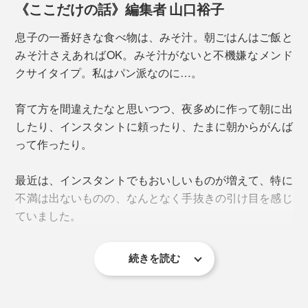
《ここだけの話》編集者 山口裕子
息子の一番好きな食べ物は、みそ汁。朝ごはんはご飯と
みそ汁さえあればOK。みそ汁がないと不機嫌なメンド
クサイタイプ。私はパン派なのに…。
育て方を間違えたなと思いつつ、夜多めに作って朝に出
したり、インスタントに頼ったり、たまに朝からがんば
って作ったり。
分けてフリーズドライすることで、具材の味や香り、食
感までもほぼ元のまま。味噌がしみ込んで、しょっぱく
最近は、インスタントでもおいしいものが増えて、特に
なることがありません。味噌も、まるでときたてのよ
不満は出ないものの、なんとなく手抜きの引け目を感じ
う。
ていました。
だしはかつおと昆布。さらに、野菜のエキスを使うこと
で香りを引き立てています。
一般的なフリーズドライのおみそ汁は、具と味噌がひと
つになったものがほとんど。実際に食べ比べてみると、
続きを読む
しかし！「しあわせいっぱいおみそ汁」なら、手抜き感
家庭では再現できない手間ひまがかけられた味わいは、
歴然と違いが分かります。
なし。むしろ手作りより手間がかかってる。
もはや手抜きのための代替え品ではなく、「これがい
い！」と言わせるレベルです。