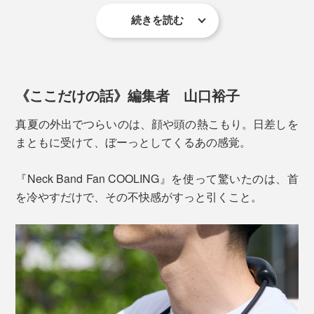
続きを読む
放熱フィンが空気と触れる面積を最大にして、冷却効率
をアップ。長時間でも安定して冷やすことができます。
《ここだけの話》編集者 山口裕子
真夏の外出でつらいのは、顔や頭の熱こもり。日差しを
まともに受けて、ぼーっとしてくるあの感覚。
『Neck Band Fan COOLING』を使って驚いたのは、首
を冷やすだけで、その不快感がすっと引くこと。
羽根なしで
髪を巻き込むリスクが低く
、吹き出し口に安
全カバーがついているので、指やその他の異物も入りに
くい設計です。
「扇風機のみ」「冷却プレートのみ」「両方同時」いず
れでも使えます。
レザー調のポーチがキズや汚れから本体を守り、持ち運