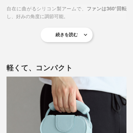
「Neck Band Fan COOLING」は、首に当たる部分に
金
自在に曲がるシリコン製アームで、
ファンは360°回転
属製の冷却プレート
を搭載。
し、好みの角度に調節可能。
電源をONにすると、瞬時にキンキンに冷えた缶ビール
続きを読む
並みの冷たさになり、肌に触れると約16℃まで一気に
クールダウンします。
軽くて、コンパクト
アームの長さも変えられるので、顔全体に、首に集中的
に、
風を当てたい場所にピンポイントで送風
できます。