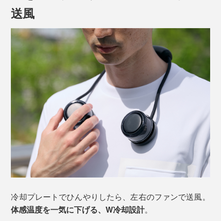
頸動脈などの太い血管が、皮膚に近い位置を通る首は、
送風
冷えが届きやすいポイントです。
さらに首は、体温をコントロールする脳の視床下部にも
近く、「体が冷えた」と認識しやすいそう。
冷却プレートでひんやりしたら、左右のファンで送風。
体感温度を一気に下げる、W冷却設計
。