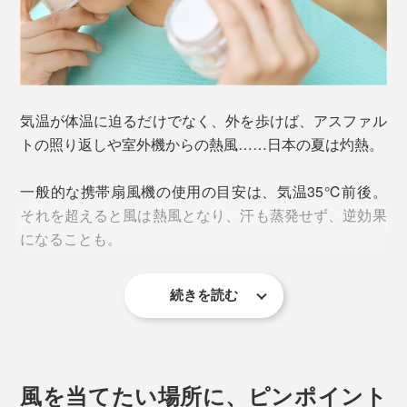
気温が体温に迫るだけでなく、外を歩けば、アスファル
トの照り返しや室外機からの熱風……日本の夏は灼熱。
一般的な携帯扇風機の使用の目安は、気温35℃前後。
それを超えると風は熱風となり、汗も蒸発せず、逆効果
になることも。
続きを読む
ぬるい暑さ対策では間に合いません。
効率的にクールダウンするには、
太い血管の通り道を冷
やし、冷えた血液を全身にめぐらせる
こと。
風を当てたい場所に、ピンポイント