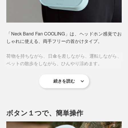
冷却イメージ
これを実現しているのが、
ペルチェ素子を用いた放熱設
計
。
「Neck Band Fan COOLING」は、ヘッドホン感覚でお
しゃれに使える、両手フリーの首かけタイプ。
ペルチェ素子とは、2種類の金属に電気を通し、熱を移
動させる装置のこと。
荷物を持ちながら、日傘を差しながら、運転しながら、
ペットの散歩をしながら、ひんやり涼めます。
片側が冷たくなる→熱を吸う
反対側が熱くなる→熱を出す
続きを読む
しかも軽い。本体は、
業界最軽量級の約242g
。一般的
風量は３段階。夏の屋外では、風のみで涼しいと感じる
という仕組みで首元を冷やします。
には500g超えのものも多いなか、圧倒的な軽さで、首
ほどではありませんが、冷却プレートと併用すること
に負担をかけにくい設計。
で、風自体も冷たく感じます。
ボタン１つで、簡単操作
手持ちの扇風機と比べて、ファンとの距離が近いので、
「弱」でも充分、「強」だと寒いほど。