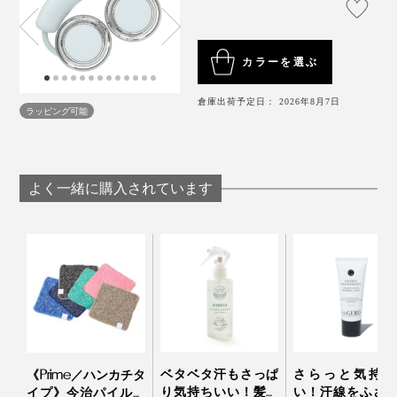
充電に問題が見られる場合は、他の電源アダプタや
「Neck Band Fan COOLING」があれば、猛暑でも炎天
USBケーブルを使って再度充電をお試しください。
両手が空くから、通勤、散歩、運転、料理……、いつで
下でも、自分だけこっそり涼しい。
“パーソナル避暑
充電しながらの使用はおやめください。
カラーを選ぶ
もどこでも
自分だけのひんやり空間を携帯できる感覚
。
地”
を持ち歩いてください。
電源アダプタは付属しません。別途ご用意くださ
頭もクリアになります。
倉庫出荷予定日： 2026年8月7日
い。より安定した充電のため、使用する電源アダプ
ラッピング可能
タは5V/2A出力のものをおすすめします。
動作音も比較的静かで、風量を最大にしなければ、電車
充電完了後はケーブルを取り外してください。
の中でも気にならないレベルだと感じました。
使用後に一時的にプレートが熱くなることがありま
よく一緒に購入されています
すが、製品の特性によるもので異常ではありませ
ん。
＜禁止事項＞
冷却プレート機能をONにした状態で、同一部位に30
分以上使用しないでください。低温やけどを引き起
こすおそれがあります。
着脱時は必ず電源をOFFにしてください。
長髪の方は髪を束ねてお使いください。吸排気口に
ベタベタ汗もさっぱ
さらっと気持ち
《Prime／ハンカチタ
巻き込まれる恐れがあります。
り気持ちいい！髪も
い！汗線をふさ
イプ》今治パイルと