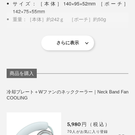
サイズ：［本体］140×95×52mm ［ポーチ］
近い距離から送風されることで、風がしっかり届き、
顔
142×75×55mm
や頭のほてりを確実にクールダウン
してくれます。
重量：［本体］約242ｇ ［ポーチ］約50g
充電時間：約2.5時間
使用時間：約1.5～5.5時間（扇風機のみ）、約30分～
1時間（扇風機＋冷却機能）
さらに表示
出力：8Ｗ(MAX）
内蔵バッテリーはPSEテスト済み。過電圧・過電流防
バッテリー：リチウムポリマー1000mAh×2
止・過充電・過放電防止の
入力：5V/1A
安全回路も備えているので安
心
。
充電ポート：USB-C
商品を購入
素材：ABS、ポリカーボネート、シリコン
そのほか、各種完全認証を取得し、国際基準をクリアし
生産国 ：中国
冷却プレート＋Wファンのネッククーラー｜Neck Band Fan
た設計です。
保証：１年間
COOLING
※ 充電・使用時間は目安です。使用する頻度や条件（温
度・環境など）により上下します。
KC認証（韓国）
＜使用上の注意＞
CE認証（欧州）
5,980
0～40℃の室温でお使いください。
円（税込）
RoHS指令準拠（有害物質使用制限）
隙間から指を挟まないようにご注意ください。
70人がお気に入り登録
もう、ネッククーラーと携帯扇風機の2個使いは不要。