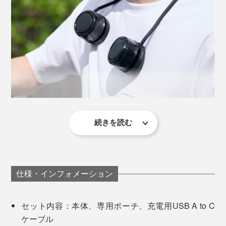
冷却プレートは、起動時は「間欠モード」に設定され、
びにも便利。バッグの中でもかさばらず、旅行にもぴっ
「連続モード」にも切り替えできます。
たりです。
「間欠モード」 冷却45秒と休止15秒を繰り返す
「連続モード」 連続で冷却、30分で自動OFF
充電は、付属のUSB A to Cケーブルを使用し、約2.5時
間でフル充電。扇風機のみの使用で約1.5～5.5時間、扇
風機＋冷却プレートの同時使用で、約30分～1時間で
す。
続きを読む
感動的なのは、冷却プレートの冷たさ。大袈裟ではな
く、
瞬時にキンキンになって、その冷たさが持続する
の
USBポートの隣には、LEDランプがあり、冷却プレート
が頼もしい。
機能のモードや、充電状況も分かりやすく。
仕様・インフォメーション
ファンの風は、それだけではぬるく感じる場面でも、冷
却プレートと併用すると、きちんと“冷たい風”に変わ
セット内容：本体、専用ポーチ、充電用USB A to C
る。
ケーブル