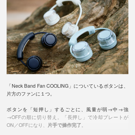
シリコン製アームが自在に曲がって、ファンを360°回せ
「Neck Band Fan COOLING」についているボタンは、
るのも、他には見かけない特徴。
風の向きを自分好みに
片方のファンに１つ。
調節
できて、効率的にクールダウンできます。
ファンは、
ブレードレス方式
。従来の扇風機のような羽
これまで、冷却プレートというと「重い」「思ったほど
ボタンを「短押し」するごとに、風量が弱→中→強
ではなく、ファン内部のタービンが回転。空気を吸い込
冷えない」ものが多かったなか、「Neck Band Fan
収納時は、アームをファンの周りに巻きつけて、さらに
→OFFの順に切り替え。「長押し」で冷却プレートが
み、吹出口に風を送り出す際の圧力差で風を生み出しま
COOLING」は、
軽量・コンパクトと高い冷却性能を両
コンパクトに。
ON／OFFになり、
片手で操作完了
。
す。
立
。