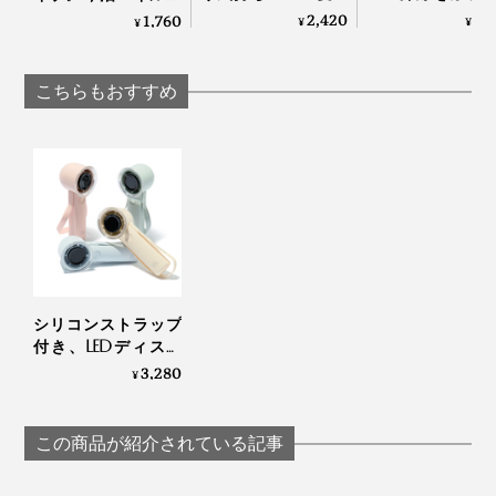
顔も体も、スプレー
細菌の繁殖を抑
髪や衣類で吸排気口をふさがないようご注意くださ
冷感生地のハイブリ
2,420
3,
1,760
¥
¥
¥
して拭き取るだけの
ロールオンタイ
ッドタオル｜ー℃
い。熱がこもる原因になります。
「ドライウォッシ
「デオドラント
強い衝撃を与えたり、投げたり、振ったりしないで
ュ」｜
ション（男女
こちらもおすすめ
ください。
YODELLOUTDOOR
用）」｜Care 
Gerd
シリコンストラップ
付き、LEDディスプ
レイの「大風量モバ
3,280
¥
イルファン」
この商品が紹介されている記事