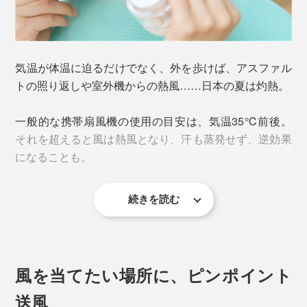
気温が体温に迫るだけでなく、外を歩けば、アスファル
トの照り返しや室外機からの熱風……日本の夏は灼熱。
一般的な携帯扇風機の使用の目安は、気温35℃前後。
それを超えると風は熱風となり、汗も蒸発せず、逆効果
になることも。
続きを読む
ぬるい暑さ対策では間に合いません。
効率的にクールダウンするには、
太い血管の通り道を冷
やし、冷えた血液を全身にめぐらせる
こと。
風を当てたい場所に、ピンポイント
頸動脈などの太い血管が、皮膚に近い位置を通る首は、
送風