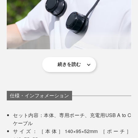
たりです。
「間欠モード」 冷却45秒と休止15秒を繰り返す
「連続モード」 連続で冷却、30分で自動OFF
充電は、付属のUSB A to Cケーブルを使用し、約2.5時
間でフル充電。扇風機のみの使用で約1.5～5.5時間、扇
風機＋冷却プレートの同時使用で、約30分～1時間で
す。
続きを読む
感動的なのは、冷却プレートの冷たさ。大袈裟ではな
く、
瞬時にキンキンになって、その冷たさが持続する
の
USBポートの隣には、LEDランプがあり、冷却プレート
が頼もしい。
機能のモードや、充電状況も分かりやすく。
仕様・インフォメーション
ファンの風は、それだけではぬるく感じる場面でも、冷
却プレートと併用すると、きちんと“冷たい風”に変わ
セット内容：本体、専用ポーチ、充電用USB A to C
る。
ケーブル
サイズ：［本体］140×95×52mm ［ポーチ］
近い距離から送風されることで、風がしっかり届き、
顔