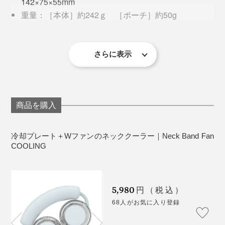
142×75×55mm
や頭のほてりを確実にクールダウン
してくれます。
重量：［本体］約242ｇ ［ポーチ］約50g
充電時間：約2.5時間
使用時間：約1.5～5.5時間（扇風機のみ）、約30分～
1時間（扇風機＋冷却機能）
さらに表示
出力：8Ｗ(MAX）
内蔵バッテリーはPSEテスト済み。過電圧・過電流防
バッテリー：リチウムポリマー1000mAh×2
止・過充電・過放電防止の
入力：5V/1A
安全回路も備えているので安
心
。
充電ポート：USB-C
商品を購入
素材：ABS、ポリカーボネート、シリコン
そのほか、各種完全認証を取得し、国際基準をクリアし
生産国 ：中国
冷却プレート＋Wファンのネッククーラー｜Neck Band Fan
た設計です。
保証：１年間
COOLING
※ 充電・使用時間は目安です。使用する頻度や条件（温
度・環境など）により上下します。
KC認証（韓国）
＜使用上の注意＞
CE認証（欧州）
5,980
0～40℃の室温でお使いください。
円（税込）
RoHS指令準拠（有害物質使用制限）
隙間から指を挟まないようにご注意ください。
68人がお気に入り登録
もう、ネッククーラーと携帯扇風機の2個使いは不要。
充電に問題が見られる場合は、他の電源アダプタや
「Neck Band Fan COOLING」があれば、猛暑でも炎天