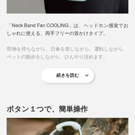
冷却イメージ
これを実現しているのが、
ペルチェ素子を用いた放熱設
計
。
「Neck Band Fan COOLING」は、ヘッドホン感覚でお
しゃれに使える、両手フリーの首かけタイプ。
ペルチェ素子とは、2種類の金属に電気を通し、熱を移
動させる装置のこと。
荷物を持ちながら、日傘を差しながら、運転しながら、
ペットの散歩をしながら、ひんやり涼めます。
片側が冷たくなる→熱を吸う
反対側が熱くなる→熱を出す
続きを読む
しかも軽い。本体は、
業界最軽量級の約242g
。一般的
風量は３段階。夏の屋外では、風のみで涼しいと感じる
という仕組みで首元を冷やします。
には500g超えのものも多いなか、圧倒的な軽さで、首
ほどではありませんが、冷却プレートと併用すること
に負担をかけにくい設計。
で、風自体も冷たく感じます。
ボタン１つで、簡単操作
手持ちの扇風機と比べて、ファンとの距離が近いので、
「弱」でも充分、「強」だと寒いほど。