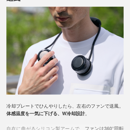
冷えが届きやすいポイントです。
さらに首は、体温をコントロールする脳の視床下部にも
近く、「体が冷えた」と認識しやすいそう。
冷却プレートでひんやりしたら、左右のファンで送風。
体感温度を一気に下げる、W冷却設計
。
「Neck Band Fan COOLING」は、首に当たる部分に
金
自在に曲がるシリコン製アームで、
ファンは360°回転