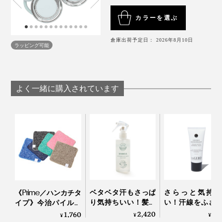
USBケーブルを使って再度充電をお試しください。
両手が空くから、通勤、散歩、運転、料理……、いつで
下でも、自分だけこっそり涼しい。
“パーソナル避暑
充電しながらの使用はおやめください。
カラーを選ぶ
もどこでも
自分だけのひんやり空間を携帯できる感覚
。
地”
を持ち歩いてください。
電源アダプタは付属しません。別途ご用意くださ
頭もクリアになります。
倉庫出荷予定日： 2026年8月10日
い。より安定した充電のため、使用する電源アダプ
ラッピング可能
タは5V/2A出力のものをおすすめします。
動作音も比較的静かで、風量を最大にしなければ、電車
充電完了後はケーブルを取り外してください。
の中でも気にならないレベルだと感じました。
使用後に一時的にプレートが熱くなることがありま
よく一緒に購入されています
すが、製品の特性によるもので異常ではありませ
ん。
＜禁止事項＞
冷却プレート機能をONにした状態で、同一部位に30
分以上使用しないでください。低温やけどを引き起
こすおそれがあります。
着脱時は必ず電源をOFFにしてください。
長髪の方は髪を束ねてお使いください。吸排気口に
ベタベタ汗もさっぱ
さらっと気持ち
《Prime／ハンカチタ
巻き込まれる恐れがあります。
り気持ちいい！髪も
い！汗線をふさ
イプ》今治パイルと
顔も体も、スプレー
細菌の繁殖を抑
髪や衣類で吸排気口をふさがないようご注意くださ
冷感生地のハイブリ
2,420
3,
1,760
¥
¥
¥