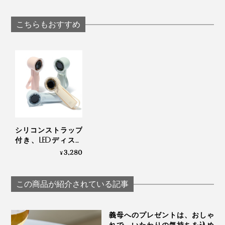
して拭き取るだけの
ロールオンタイ
ッドタオル｜ー℃
い。熱がこもる原因になります。
「ドライウォッシ
「デオドラント
強い衝撃を与えたり、投げたり、振ったりしないで
ュ」｜
ション（男女
こちらもおすすめ
ください。
YODELLOUTDOOR
用）」｜Care 
Gerd
シリコンストラップ
付き、LEDディスプ
レイの「大風量モバ
3,280
¥
イルファン」
この商品が紹介されている記事
義母へのプレゼントは、おしゃ