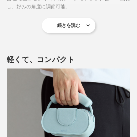
属製の冷却プレート
を搭載。
し、好みの角度に調節可能。
電源をONにすると、瞬時にキンキンに冷えた缶ビール
続きを読む
並みの冷たさになり、肌に触れると約16℃まで一気に
クールダウンします。
軽くて、コンパクト
アームの長さも変えられるので、顔全体に、首に集中的
に、
風を当てたい場所にピンポイントで送風
できます。