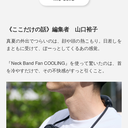
をアップ。長時間でも安定して冷やすことができます。
《ここだけの話》編集者 山口裕子
真夏の外出でつらいのは、顔や頭の熱こもり。日差しを
まともに受けて、ぼーっとしてくるあの感覚。
『Neck Band Fan COOLING』を使って驚いたのは、首
を冷やすだけで、その不快感がすっと引くこと。
羽根なしで
髪を巻き込むリスクが低く
、吹き出し口に安
全カバーがついているので、指やその他の異物も入りに
くい設計です。
「扇風機のみ」「冷却プレートのみ」「両方同時」いず
れでも使えます。
レザー調のポーチがキズや汚れから本体を守り、持ち運
冷却プレートは、起動時は「間欠モード」に設定され、
びにも便利。バッグの中でもかさばらず、旅行にもぴっ
「連続モード」にも切り替えできます。