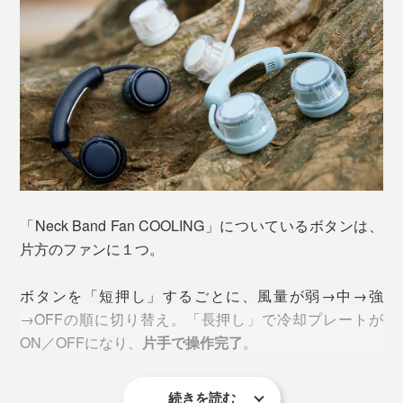
シリコン製アームが自在に曲がって、ファンを360°回せ
「Neck Band Fan COOLING」についているボタンは、
るのも、他には見かけない特徴。
風の向きを自分好みに
片方のファンに１つ。
調節
できて、効率的にクールダウンできます。
ファンは、
ブレードレス方式
。従来の扇風機のような羽
これまで、冷却プレートというと「重い」「思ったほど
ボタンを「短押し」するごとに、風量が弱→中→強
ではなく、ファン内部のタービンが回転。空気を吸い込
冷えない」ものが多かったなか、「Neck Band Fan
収納時は、アームをファンの周りに巻きつけて、さらに
→OFFの順に切り替え。「長押し」で冷却プレートが
み、吹出口に風を送り出す際の圧力差で風を生み出しま
COOLING」は、
軽量・コンパクトと高い冷却性能を両
コンパクトに。
ON／OFFになり、
片手で操作完了
。
す。
立
。
続きを読む
放熱フィンが空気と触れる面積を最大にして、冷却効率