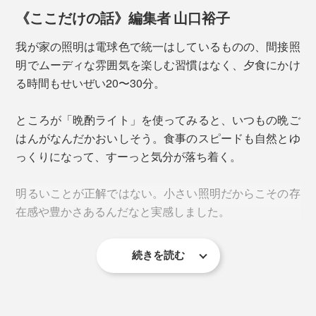
程度の明るさと色に相当します。
《ここだけの話》編集者 山口裕子
光源が目に入らない設計
我が家の照明は電球色で統一はしているものの、間接照
明でムーディな雰囲気を楽しむ習慣はなく、夕食にかけ
る時間もせいぜい20〜30分。
ところが「晩酌ライト」を使ってみると、いつもの晩ご
はんがなんだかおいしそう。食事のスピードも自然とゆ
っくりになって、すーっと気分が落ち着く。
明るいことが正解ではない。小さい照明だからこその存
在感や豊かさあるんだなと実感しました。
高さ22cmでシェードなし、光を下向きに照らす設計。
点灯はタッチセンサースイッチで。短いタッチで
続きを読む
光源が目に入ることなく、まぶしさを感じることがあり
ON/OFF、長押しで明るさが変わる「無段階調光」で
ません。
す。光量を最小にすれば、ナイトランプにもぴったり。