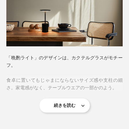
「晩酌ライト」のデザインは、カクテルグラスがモチー
コードから自由になることで、置き場所を固定すること
フ。
なく好きな場所に移動できるから、使う頻度もシーンも
おのずと増える。“自分専属の照明さん”感覚で、愛着も
食卓に置いてもじゃまにならないサイズ感や支柱の細
ひとしおです。
さ。家電感がなく、テーブルウエアの一部かのよう。
本品「晩酌ライト」は、その名の通り「晩酌」のための
続きを読む
ライト。佇まいはスタイリッシュ、就寝前の一杯をより
光源はLED20個。最大の明るさは216ml（ルーメン）、
豊かに愉しむための工夫が凝らされています。
色温度は3000K（ケルビン）。オレンジ色の温かい光
で、読書もできる明るさです。これは、25Wの小型電球