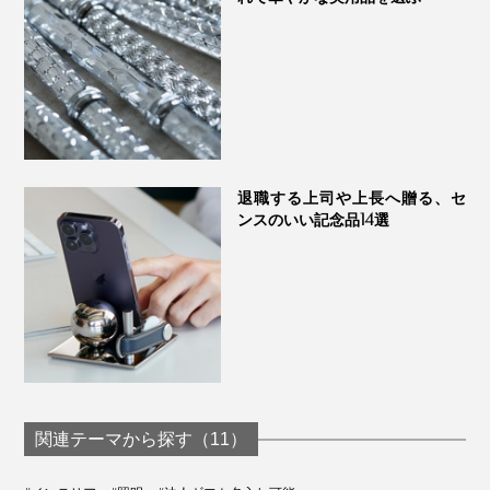
イドの読書灯にも。最小の明るさにすれば常夜灯になり
ます。
玄関で
退職する上司や上長へ贈る、セ
ンスのいい記念品14選
関連テーマから探す（11）
コンセントのない玄関でも、コードレスライトが帰りの