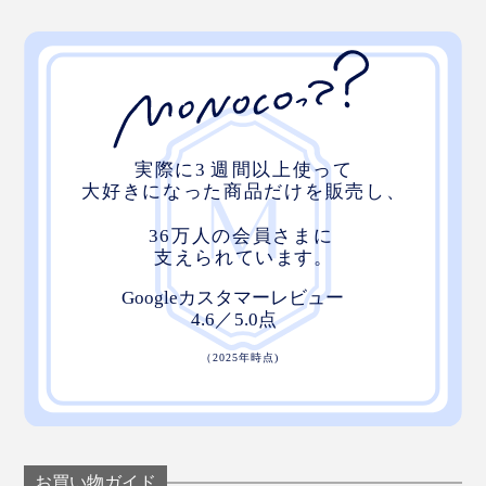
ば、ムード満点。ベランダが非日常空間になって、気持
ちも解放されます。
お風呂で
生活防滴仕様（IP44）なので、シャワーのお湯がかかる
お買い物ガイド