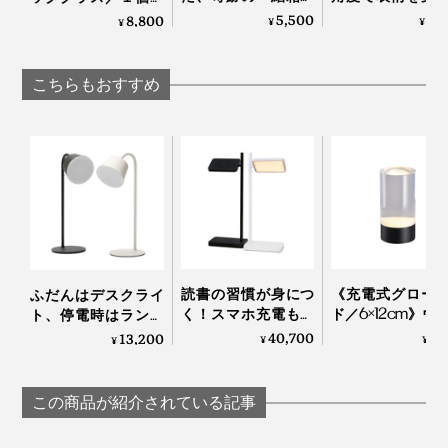
ラス」｜結霜月華
「耐熱ダブルウ
オーロラの光彩で眼
5,500
4,
8,800
¥
¥
¥
（けっそうげっか）
ルグラス（80ml
福を、まろやかな味
とヒノキ香る「
わいで口福をもたら
ディスプレイに
きジュウバコマ
す、「純チタン」コ
こちらもおすすめ
（135ml×2）
ーティンググラス｜
RayES
PROGRESS プログレ
ス
読書の習慣が身につ
《充電式グロー
ふだんはデスクライ
く！スマホ充電もで
ド／6×12cm》ウ
ト、停電時はランタ
きる、ミニマルデザ
塩湖の夜をわが
ン、充電で4時間点
40,700
7,
13,200
¥
¥
¥
インの「LEDベッド
持ち帰る「LED
灯する「2WAYコー
ライト」｜TALIA
ト」｜UYUN
ドレスLEDランプ」
LIGHTING
キャビネットにディスプレイするのも、コードレスだか
｜LED Magnecco
この商品が紹介されている記事
portable lamp
らこそ可能。壁面にグラデーションが生まれ、主役にし