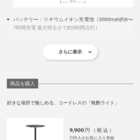
つもよりおいしそう。時間がゆったり流れて、気持ちが
解放されていきます。
バッテリー：リチウムイオン充電池（3000mah約6〜
7時間充電 最大明るさで約5時間点灯）
規格：DC 5V １A
プロジェクター鑑賞に
ライト(LED)：2W 3000K 216lm CRI>80
防水：生活防滴仕様 IP44
さらに表示
USB Ctype 充電
付属：USBケーブル Type A-C
重量：約0.4kg
その他仕様：タッチセンサースイッチ、調光メモリ
商品を購入
ー機能付き
外箱サイズ：幅12×奥行11×高さ25.5cm
好きな場所で愉しめる、コードレスの「晩酌ライト」
素材は、スチールにシボ塗装を施したマットな質感。イ
※充電時間や点灯時間はあくまでも目安となります。
ンテリアに合わせて、「グレー」「ホワイト」「ブラッ
※ACアダプターは付属されていません。
ク」の3色からチョイスしてください。
9,900
円（税込）
239人がお気に入り登録