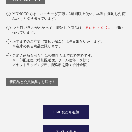
くらいなら問題なし。湯船にゆったり浸かれば、疲れが
溶けていきます。
MONOCOでは、バイヤーが実際に3週間以上使い、本当に満足した商
品だけを取り扱っています。
※濡れた後は、水分を拭き取ってください。
ひと目で良さがわかって、即決した商品は「
君にヒトメボレ
」で取り
扱っています。
正午までのご注文（支払い済み）は当日出荷いたします。
※在庫のある商品に限ります。
ご購入商品金額合計 10,000円 以上で送料無料です。
※一部配送便（特別配送便、クール便等）を除く
※ギフトラッピング料、配送料を除く合計金額
新商品と会員特典をお届け！
LINE友だち追加
アプリで見る