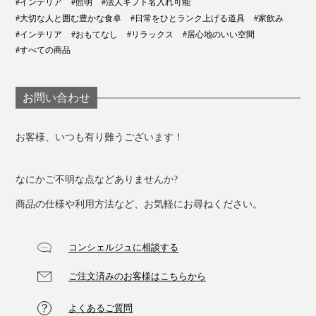
#インテリア
#照明
#法人ギフト名入れ可能
遅い家族をお出迎え。明るい天井照明をつけっぱなしに
#大切な人と囲む豊かな食卓
#日常をひとランク上げる道具
#家飲み
せずとも、温かな光に心がほっとゆるむはず。
#インテリア
#おもてなし
#リラックス
#居心地のいい空間
#すべての商品
ベランダで
お問い合わせ
お客様、いつも有り難うございます！
なにかご不明な点などありませんか?
商品の仕様や利用方法など、お気軽にお尋ねください。
コンシェルジュに相談する
ご注文済みのお客様はこちらから
夜風にあたりながらの一杯も、「晩酌ライト」があれ
よくあるご質問