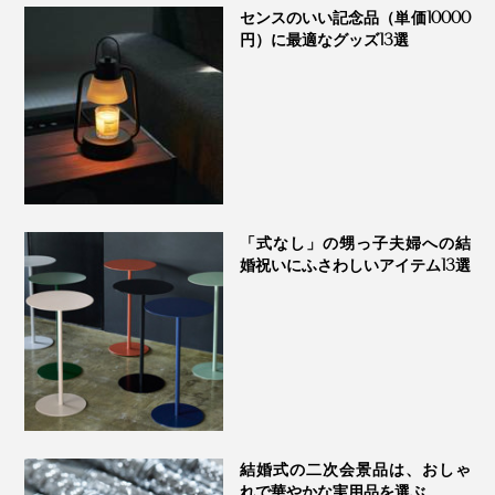
たいフレームやオブジェを引き立てるライトにも。コー
センスのいい記念品（単価10000
ディネートのグレードがグンとアップします。
円）に最適なグッズ13選
ベッドサイドで
「式なし」の甥っ子夫婦への結
婚祝いにふさわしいアイテム13選
結婚式の二次会景品は、おしゃ
光量をMAXにすると本が読める明るさになり、ベッドサ
れで華やかな実用品を選ぶ