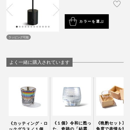
カラーを選ぶ
ラッピング可能
よく一緒に購入されています
プロジェクターやTVのシネマモードで動画を観る時の
照明としても最適。天井の照明を落として、テーブルに
は「晩酌ライト」を。
部屋を暗くしたまま手元だけ明るくできるので、映像は
くっきり鮮やか。お酒やおつまみを楽しみながら、好き
《１個》令和に甦っ
《晩酌セット》
《カッティング・ロ
な世界に没入できます。
た、奇跡の「結霜グ
角度で表情を変
ックグラス／１個》