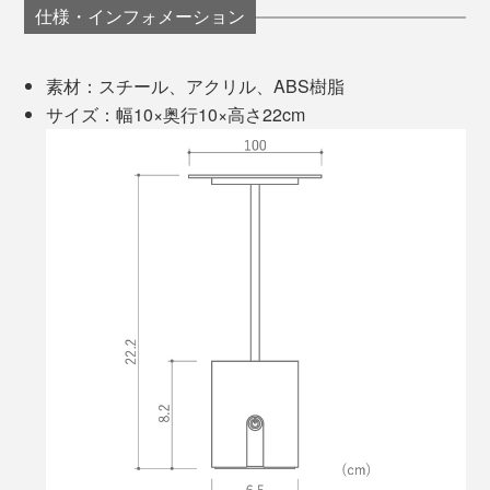
照らす範囲は、１〜2人用のテーブルくらい。それ以上
仕様・インフォメーション
の人数で食卓を囲む場合は、2個以上あるとベター。も
ちろん、コードが食卓をじゃますることなく、見た目に
素材：スチール、アクリル、ABS樹脂
もスッキリ。
サイズ：幅10×奥行10×高さ22cm
特に気に入っているのは、寝る前にヨガをするときに部
屋の灯りを「晩酌ライト」だけにする使い方。
明るさを抑えることで、取り止めのない考えごとをすん
次に点灯するときは、消灯時の明るさになる「調光メモ
なり手放すことができて、意識をカラダに集中しやすく
リー」つき。自分の好みを覚えてくれるパーソナルなラ
なる気がしています。
イトです。
20分間のプログラムが終わる頃には、うとうと。そのま
充電は付属のUSBケーブル（Type A-C）を使用（ACア
まベッドに入れば、あっという間に眠りにつけるので、
ダプターは付属していません）。約6〜7時間の充電、最
歯磨きをヨガの前に済ませることにしました。
大明るさで約5時間点灯します。
お酒やおつまみがドラマティックに見えて、なんだかい