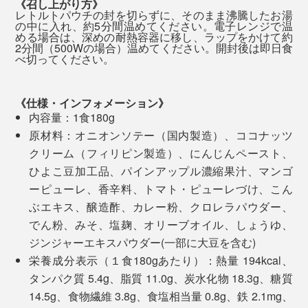
《召し上がり方》
ル100％やグルテンフリーであることをおいても、積極
レトルトパウチの封を切らずに、そのまま沸騰したお湯
0.8gと控えめなので、翌日のむくみを気にする必要もあ
の中に入れ、約5分間温めてください。電子レンジで温
的に食べたいおいしさ。
りません。
める場合は、深めの耐熱容器に移し、ラップをかけて約
2分間（500Wの場合）温めてください。開封後は即日食
深さ15cm、直径最大40mの培養プールで、太陽光をた
べ切ってください。
外食が続いた時、食べ過ぎちゃった翌日など、胃腸を休
あなたも、週イチの「クロレラベジカレー」で、おいし
っぷり浴び、のびのびと生育。2023年5月には
めたいときにもぴったり。ストックしていると安心でき
く体調を整えませんか？
FSSC22000
、他にもGMP認定
、GRAS認証
（※1）
（※2）
ます。
《仕様・インフォメーション》
を取得しています。
（※3）
内容量：1食180g
原材料：オニオンソテー（国内製造）、ココナッツ
※1 食品安全に関する国際認証規格
クリーム（フィリピン製造）、にんじんペースト、
※2 製品の品質と安全性を確保するための製造管理・品質管理の基準
※3 アメリカで食品に使用される物質の安全性に関する認証制度
ひよこ豆加工品、パインアップル濃縮果汁、マンゴ
ーピューレ、香辛料、トマト・ピューレづけ、こん
ぶエキス、醸造酢、カレー粉、クロレラパウダー、
でん粉、みそ、塩麹、オリーブオイル、しょうゆ、
ジンジャーエキスパウダー(一部に大豆を含む)
栄養成分表示（１食180gあたり）：熱量 194kcal、
タンパク質 5.4g、脂質 11.0g、炭水化物 18.3g、糖質
14.5g、食物繊維 3.8g、食塩相当量 0.8g、鉄 2.1mg、