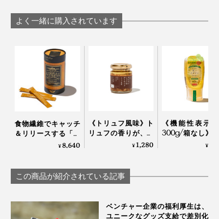
よく一緒に購入されています
《トリュフ風味》ト
《機能性表示食
食物繊維でキャッチ
リュフの香りが、旨
300g/箱なし》
＆リリースする「ト
みをアップ！サクサ
値上昇をゆるや
リプルカッター EXグ
1,280
1,
8,640
¥
¥
¥
クのアーモンド粒と
する水溶性食物
ランプロ｜エステプ
風味豊かなもろみ入
入り。「からだ
ロラボ
りしょうゆが、料理
しいイヌリンは
この商品が紹介されている記事
をグンとおいしくす
つ」｜My Honey
る「食べる調味料」
｜サクサクしょうゆ
ベンチャー企業の福利厚生は、
アーモンド トリュフ
ユニークなグッズ支給で差別化