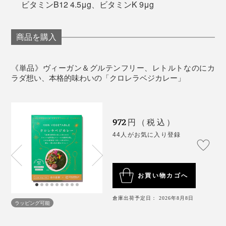
ビタミンB12 4.5μg、ビタミンK 9μg
おすすめのアレンジレシピは、「クロレラベジカレー・
ピザ」。ピザ生地にカレーと溶けるチーズを乗せて焼く
商品を購入
だけ。せっかくの健康カレーがちょいギルティになって
しまいますが、めちゃめちゃおいしい。撮影時、スタッ
《単品》ヴィーガン＆グルテンフリー、レトルトなのにカ
フからも大好評でした！
ラダ想い、本格的味わいの「クロレラベジカレー」
972
円（税込）
44人がお気に入り登録
お買い物カゴへ
倉庫出荷予定日： 2026年8月8日
ラッピング可能