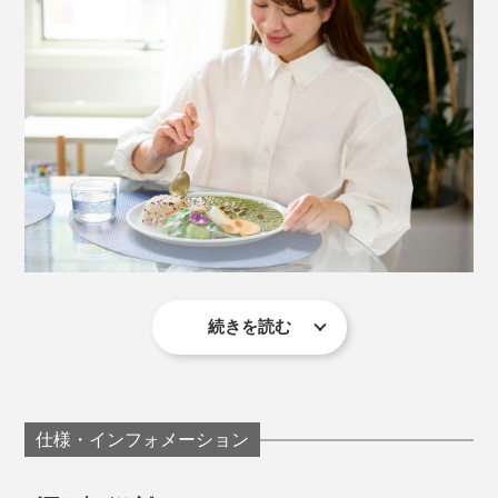
１食当たり1.5g。「クロレラ」そのものは、海苔と抹茶
「クロレラベジカレー」があれば、忙しくても疲れてい
を合わせたような風味で、カレーとは好相性。苦味や青
ても、簡単手軽にヘルシーカフェご飯が完成。無理せず
臭さもなく、コクのアップに役立っています。
「クロレラベジカレー」に頼って、栄養と心のゆとりを
チャージしてください。
その「クロレラ」の、培養から生産・検査・研究までを
一貫しておこなうのが、福岡県筑後市の「クロレラ工業
株式会社」。クロレラを製品化した世界初のメーカーで
す。
続きを読む
その点「クロレラベジカレー」は、おいしくて低カロリ
ー、かつ栄養面もバッチリ。カラダにいいものを摂れた
食べるタイミングは、朝昼晩いつでもOK。糖質が14.5g
満足感があります。
と低く、食後の血糖値の上昇が気になる人にもおすすめ
できます。
仕様・インフォメーション
味も本格的で、すっきりしつつ旨味たっぷり、おしゃれ
な自然食レストランでいただくようなレベル。ベジタブ
消化も良く、夜遅くの晩ごはんにもぴったり。塩分も