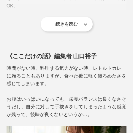
OK。
続きを読む
含まれる主な栄養素は、
タンパク質（50〜60％）
必須アミノ酸
《ここだけの話》編集者 山口裕子
ビタミン（特にB群、D、K）
時間がない時、料理する気力がない時、レトルトカレー
ミネラル（鉄、マグネシウム）
に頼ることもありますが、食べた後に軽く後ろめたさを
葉緑素
感じてしまいます。
βカロテン
お腹はいっぱいになっても、栄養バランスは良くなさそ
その栄養価の高さから、健康食品やサプリメントなどに
うだし、自分に対して手抜きをしてしまったような感覚
幅広く利用されています。
が残って、後味が良くないというか…。
そのまま白米にかけるだけでも美味ですが、雑穀米や玄
米との相性が抜群。チーズやゆで卵、サラダチキンなど
「クロレラベジカレー」に入っている「クロレラ」は、
を添えれば、さらにタンパク質を補えます。