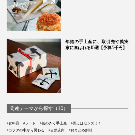
年始の手土産に、取引先や義実
家に喜ばれる15選【予算5千円】
関連テーマから探す（10）
#食料品
#フード
#気のきく手土産
#備えはセンスよく
#カラダの中から労わる
#自然志向
#おまとめ割引