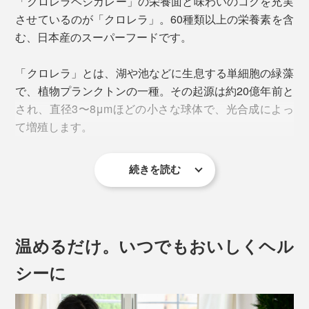
「クロレラベジカレー」の栄養面と味わいのコクを充実
させているのが「クロレラ」。60種類以上の栄養素を含
む、日本産のスーパーフードです。
「クロレラ」とは、湖や池などに生息する単細胞の緑藻
で、植物プランクトンの一種。その起源は約20億年前と
乳腺専門医であり、「がん死亡率を半減させる」を目標
され、直径3〜8μmほどの小さな球体で、光合成によっ
に掲げる、南雲医師の監修のもと、「低糖質・高タンパ
て増殖します。
ク質・合成添加物不使用」でレシピを設計。
続きを読む
菜食中心の人が陥りやすい、タンパク質・鉄分不足を
「クロレラ」で補い、野菜のみではほぼ摂れないビタミ
ンB12
の1日の目標摂取量もクリアしています。これ
（※）
は、プラントベースのレトルトカレーとしては初のこ
温めるだけ。いつでもおいしくヘル
と！
※赤血球の生成を助けるビタミン
シーに