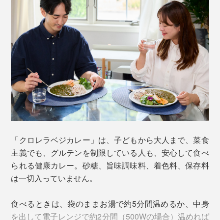
旺盛な増殖力で知られ、１回に４分裂（普通の動植物の
細胞は2分裂）。しかも、20時間ごとに分裂を繰り替え
しながら増えていくという、パワーの持ち主。一般的な
陸上植物の光合成効率が多くて4〜5％のところ、「クロ
レラ」は10〜20％ともいわれています。
おいしさは、カフェでの人気度とDr. 南雲が太鼓判。動
物性食材を含まないのに、コクがあってまろやか。辛過
「クロレラベジカレー」は、子どもから大人まで、菜食
ぎず、野菜やフルーツのさわやかな甘みが感じられる本
主義でも、グルテンを制限している人も、安心して食べ
格的なスパイスカレーの味わい。
られる健康カレー。砂糖、旨味調味料、着色料、保存料
は一切入っていません。
ひよこ豆が入って食べ応えもあり、栄養面だけでなく、
お腹もココロも大満足。消化もよいので、夜遅くの夕食
食べるときは、袋のままお湯で約5分間温めるか、中身
にもぴったりです。
を出して電子レンジで約2分間（500Wの場合）温めれば