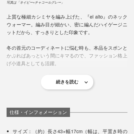
写真は「ネイビー×チャコールグレー」
カシミヤ糸は、肌触りも光沢感も、とびっきり。
インナー感覚で襟元から色がチラ見えするデザインだか
上質な極細カシミヤを編み上げた、『el alto』のネック
本品は、1本が直径14～15㎛、長さ32～34mmと、細
ら、誰でも簡単にワンポイントをつくれます。
ウォーマー。編み目が細かい、密に編んだハイゲージニ
さ・長さともに、トップクラスのカシミヤ原毛を厳選し
ットだから、すっきりとした印象です。
ています。
頭からとおすだけのカンタンさなのに、誰でも、おしゃ
れにキマる秘訣は、「リブ編み」と「平編み」の絶妙な
冬の首元のコーディネートに悩む時も、本品をスポンと
組み合わせにあります。
かぶればあっという間にキマるので、ファッション格上
げ小道具としても活躍。
広げると、リブ編み部分（約17cm）と、平編み部分
（約26cm）がつながったつくりです。
続きを読む
仕様・インフォメーション
サイズ：（約）長さ43×幅17cm（幅は、平置き時の