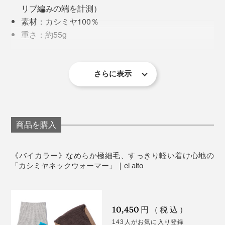
海抜2,700メートルものアラシャン地方は、夏は最高気
リブ編みの端を計測）
温40℃、冬は最低気温マイナス40℃という、厳しい気
素材：カシミヤ100％
候です。
重さ：約55g
製造国：日本
※お手入れは、ドライクリーニングで。
その80℃もの寒暖差が、吸放湿性と保温力に優れた、
写真は「ホワイト×杢グレー」
上質のカシミヤ原毛を育てています。
さらに表示
オフィスや家で、冷えを感じる時も、セーターの上から
なめらかな肌ざわり、ずっと頬ずりしていたくなるよう
このリブ編みと平編みの「4：6の黄金比」が、暖かさと
スポン！まるで、服の一部のように、自然にフィットし
な柔らかさ。首にフィットしてもチクチクしたりせず、
見た目のよさを、生み出しています。
てくれます。
まるで陽だまりのような、自然な暖かさが続きます。
商品を購入
まず、リブ編み部分に、頭をとおしてください。
《バイカラー》なめらか極細毛、すっきり軽い着け心地の
「カシミヤネックウォーマー」｜el alto
10,450
円（税込）
143人がお気に入り登録