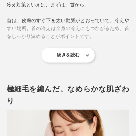
冷え対策といえば、まずは、首から。
首は、皮膚のすぐ下を太い動脈がとおっていて、冷えや
すい場所。首の冷えは全身の冷えにもつながるため、首
をしっかり温めることがポイントです。
続きを読む
MONOCOでは、極上のカシミヤ製マフラーやストール
を集めていますが、
極細毛を編んだ、なめらかな肌ざわ
「上手に巻くのが、むずかしい」
「歩いているうちに、ズルズルほどけてくる」
り
という、“マフラー・ストール苦手派”も、実は、多くい
ます。