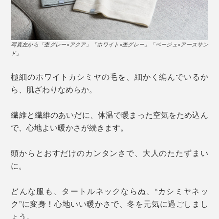
写真左から「杢グレー×アクア」「ホワイト×杢グレー」「ベージュ×アースサン
ド」
極細のホワイトカシミヤの毛を、細かく編んでいるか
ら、肌ざわりなめらか。
繊維と繊維のあいだに、体温で暖まった空気をため込ん
で、心地よい暖かさが続きます。
頭からとおすだけのカンタンさで、大人のたたずまい
に。
どんな服も、タートルネックならぬ、“カシミヤネッ
ク”に変身！心地いい暖かさで、冬を元気に過ごしまし
ょう。