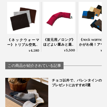
家事で動き回ったりしても、まずズレません。
《首元用／ロング》
《neck warmer
《ネックウォーマ
ほどよい重みと蒸気
かがわ発！アウ
ー》トリプル空気層
で、じんわり気持ち
アにも、通勤に
で冷気をブロックす
5,500
7,
4,180
¥
¥
¥
いい！チェリーブラ
使える「ポーラ
る、ふわふわ起毛の
ンデー製造の労働者
ク®」のあった
ネックウォーマー｜
が見つけた伝統的ヒ
ックウォーマー｜tet
寒がり屋さん
この商品が紹介されている記事
ーリング「チェリー
ストーンピロー」｜
INATURA イナチュラ
チョコ以外で、バレンタインの
プレゼントにおすすめ11選
既存の「ネイビー×チャコールグレー」加えて、2025年
は「ホワイト×杢グレー」「杢グレー×アクア」「ベージ