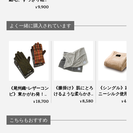
な、軽やかな雰囲気に。ね、こんなにカンタン！
着け心地の「カシミ
9,900
¥
ヤネックウォーマ
ー」｜el alto
よく一緒に購入されています
《膝掛け》肌にとろ
《シングル》家
《尾州織×レザーコン
けるような柔らかさ…
ニーシルク使用、
ビ》東かがわ発！ス
コットンだから一年
毛の匠”が磨き
マホに触れるレザー
8,580
45,
18,700
¥
¥
¥
中使える寝落ちケッ
る、傑作寝具｜Si
とツイード生地の異
写真は
単色モデル
の「グリーン」
ト「GRAU」｜
Aura
素材コンビ手袋｜tet.
LOOM&SPOOL
こちらもおすすめ
頭からスポンととおすだけで、おしゃれにキマって、冷
えやすい首をしっかり覆ってくれる。急いで歩いたり、