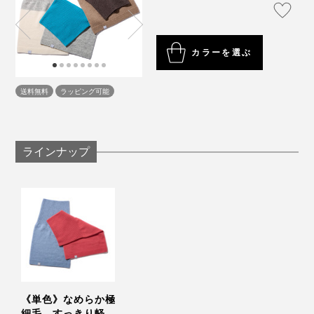
カラーを選ぶ
写真は「ベージュ×アースサンド」
送料無料
ラッピング可能
パッと見はタートルネックセーターを着ているように見
えて、温かい室内や電車ではサッと取り外し可能。これ
はもう、タートルネックならぬ“カシミヤネック”！
ラインナップ
写真は
単色モデル
の「グリーン」
年齢、性別問わず、誰が身に着けても、暖かくて楽しい
気分になるネックウォーマー。家族や友人への誕生日ギ
リブ編みが、首すじにやさしく沿ってくれます。風が入
フト、クリスマスプレゼントにもおすすめです。
り込むすき間をつくらないように、かといって、首を絞
めつけない、絶妙なフィット感です。
あとは、余った平編み部分を、外側に折り返すだけ。ま
るで、マフラーやストールを、ふんわり巻きつけたよう
《単色》なめらか極
細毛、すっきり軽い