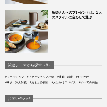
ありそうでなかった、大人のカシミヤネックウォーマー
新婚さんへのプレゼントは、2人
です。あなたの冬のおともに、ぜひどうぞ。
のスタイルに合わせて選ぶ
関連テーマから探す（8）
#ファッション
#ファッション／小物
#通勤・移動
#おでかけ
#寒さ・冷え対策
#おまとめ割引
#お出かけスパイス
#すべての商品
お問い合わせ