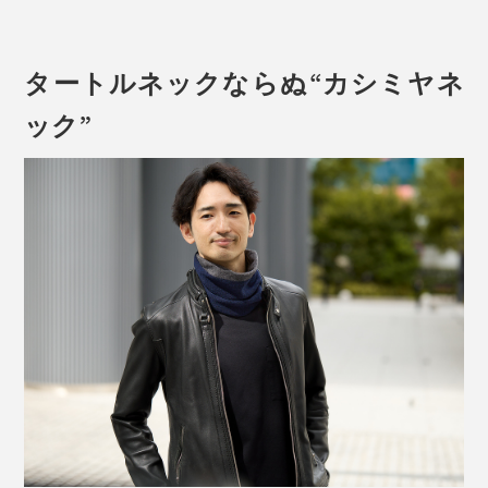
写真左から「杢グレー×アクア」「ホワイト×杢グレー」「ベージュ×アースサン
ド」
タートルネックならぬ“カシミヤネ
ネックウォーマーというと、スポーツ用やラフなものが
多いイメージですが、『el alto（エル アルト）』の本品
ック”
は、ごらんのとおり、大人にふさわしい雰囲気です。
糸をつくる「カシミヤ原毛」は、細ければ細いほど、長
ければ長いほど、高品質です。細く、長い原毛を紡いだ
写真は「ネイビー×チャコールグレー」