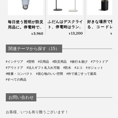
ふだんはデスクライ
好きな場所で愉
毎日使う照明が防災
ト、停電時はランタ
る、コードレス
用品に。停電時でも
ン、充電で4時間点
「晩酌ライト」
点灯するバッテリー
13,200
9,
3,960
¥
¥
¥
灯する「2WAYコー
内蔵ライト｜ずっと
軽い『carry the sun』ならではの技が、2～3個を重ねた
ドレスLEDランプ」
ライト
照明オブジェ。
｜LED Magnecco
関連テーマから探す（15）
portable lamp
#インテリア
#照明
#日用品
#防災用品
#旅行＆遊び
#アウトドア
写真 左はミディアム、右 スモール（本品）
#アウトドア
#法人ギフト名入れ可能
#防水
#エコ
#ガジェット
#軽量・コンパクト
#居心地のいい空間
#外で過ごすって最高
#すべての商品
お問い合わせ
お客様、いつも有り難うございます！