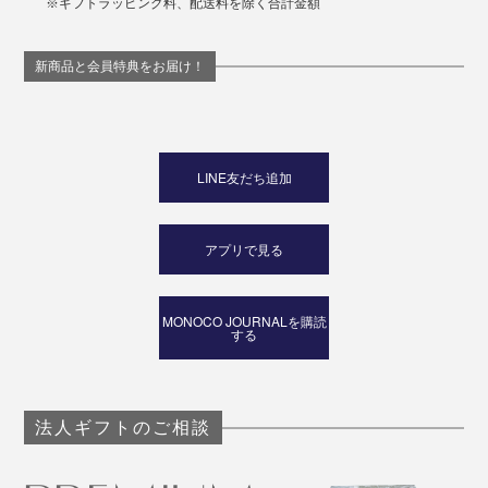
※ギフトラッピング料、配送料を除く合計金額
シンプルだから、いろんな使い方ができる、親しみやす
いデザイン。シーンを選ばず、どんな時も“小さな太
新商品と会員特典をお届け！
陽”のように、周囲を明るく照らしてくれます。
LINE友だち追加
アプリで見る
MONOCO JOURNALを購読
する
法人ギフトのご相談