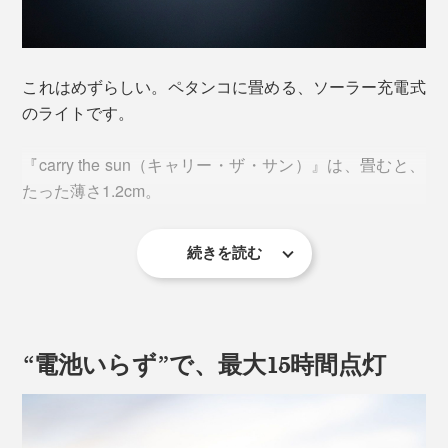
これはめずらしい。ペタンコに畳める、ソーラー充電式
のライトです。
『carry the sun（キャリー・ザ・サン）』は、畳むと、
たった薄さ1.2cm。
続きを読む
使い方はカンタン。上下のベルトをひっぱるだけで、本
体が“紙風船”のように膨らんで、1辺8.8cmのキューブ型
ランタンになります。
“電池いらず”で、最大15時間点灯
収納時は、上から軽く押さえるだけ。側面の穴から空気
が抜けて、一瞬でコンパクトに畳めます。