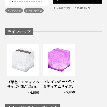
がキューブ型のボディ全体から周囲に広がり、癒しを感
sunを持って歩き回れました。
2 強モード
じる雰囲気に。
倉庫出荷予定日： 2026年8月7日
ネコポス対象
ラッピング可能
インテリアライトや読書に
部屋全体を明るくしたい時は、本品を背の高い家具に引
連続点灯時間：10時間
っ掛ければ十分な明るさに。2日間雨が振り通しで、太
ソーラー充電式で電池いらず、薄さ1.2cmに畳める“どこ
陽で充電ができなかったのですが、残りの充電も心配す
でもライト”、『carry the sun』。アウトドアシーンに、
ラインナップ
ることなく、欲しいところに明かりを持っていけること
夜のウォーキングに、インテリアライトに、防災用
サイズ：
にホッとしました。
に……いつでもどこでも暮しに寄り添ってくれる、新時
（使用時）縦88×横88×高さ88mm
代の明かりです。
（収納時）縦170×横88×高さ12mm
たまたま私が日常使いをしていたこともありますが、不
安な非常時に使い方も操作も手間取ることなく、こ
本体重量：57g
の“どこでもライト”に助けられたことをよく覚えていま
材質：PET
す。
バッテリー：リチウムポリマー電地600mA
充電時間：約5-7時間
《レインボー7色・
《単色・ミディアム
非常事は無いに越したことは無いのですが、「もしも」
防水：防塵防水IP67
ミディアムサイズ》
サイズ》薄さ1.2cmに
の時に普段から使い慣れている物が活躍すると、心強い
薄さ1.2cmに畳める
畳める超軽量ソーラ
5,900
4,800
¥
¥
ものですよね。
超軽量ソーラー充電
ー充電式ライトで、
《仕様比較》
式ライトで、いつも
いつも太陽の光がそ
太陽の光がそばに｜
ばに｜carry the sun