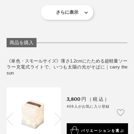
実は、「これがあって良かった…」と心から思ったの
ど熱くなる場所での充電は控えてください。耐熱性
ラクに使えるから、子どもや高齢の方、ペットがいる家
は、昨年の台風で私の住んでいる一帯が長時間に及ぶ停
が低いPET素材なので、変形する恐れがあります。
さらに表示
でも重宝し、ギフトにもぴったり。
電になった時。
繰り返し充電した場合、約500回使用できます。
満充電後保管した場合、1年後で60%以上の充電残量
がありますが点検も兼ねて定期的に太陽光に当てて
充電するのがおすすめです。
商品を購入
《スモールサイズ仕様》
《単色・スモールサイズ》薄さ1.2cmにたためる超軽量ソー
LED数：6灯
ラー充電式ライトで、いつも太陽の光がそばに｜carry the
（弱モード）約15ルーメン
sun
（強モード）約30ルーメン
調光：2段階
3,800
円（税込）
409人がお気に入り登録
1 弱モード
常夜灯や非常灯に
真っ暗な家の中を必需品や備蓄品を取り行く際、また、
連続点灯時間：15時間
ソーラーパネルを下にして、地面やラックに置けば、光
突然大きな音がした屋外の様子を見に行く時、carry the
バリエーションを選ぶ