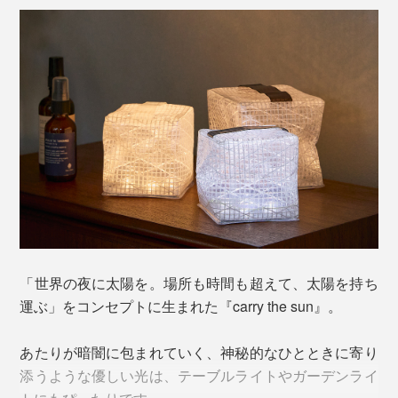
連続点灯時間：15時間
2 強モード
インテリアライトや読書に
連続点灯時間：10時間
実際に使ってみると、想像よりずっと明るい！ 「強モ
ード」もまぶしすぎず、レースカーテンを1枚挟んだよ
うな、ちょうどよい明るさ。
「世界の夜に太陽を。場所も時間も超えて、太陽を持ち
運ぶ」をコンセプトに生まれた『carry the sun』。
あたりが暗闇に包まれていく、神秘的なひとときに寄り
添うような優しい光は、テーブルライトやガーデンライ