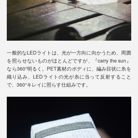
一般的なLEDライトは、光が一方向に向かうため、周囲
を照らせないものがほとんどですが、『carry the sun』
なら360°明るく。PET素材のボディに、編み目状に糸を
織り込み、LEDライトの光が糸に当って反射すること
で、360°キレイに照らす仕組みです。
太陽の光さえあれば充電できて、長時間、明かりを照ら
せるから、万が一の停電時にも頼りに。実際、多くの自
治体・学校・病院・マンションで、「災害用備蓄品」と
して採用済みです。