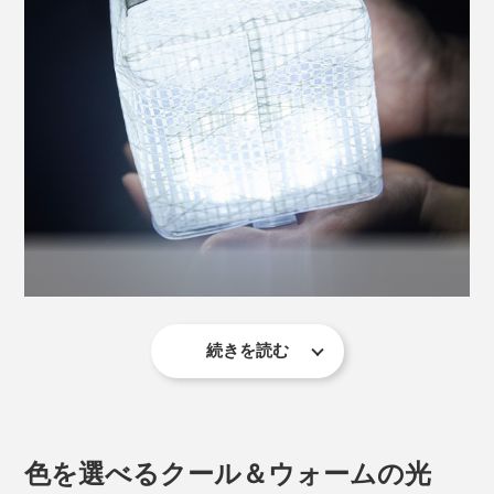
続きを読む
電気も燃料もいらないから、もちろん電池は不要で、ゴ
「スモールサイズ」の本品は、スイッチ一つで、明るさ
ミもゼロ。
を2段階に調光可能です。
まさに、“太陽の恵み”をコンパクトに設計した、エコな
1 弱モード
色を選べるクール＆ウォームの光
ライトです。
常夜灯や非常灯に