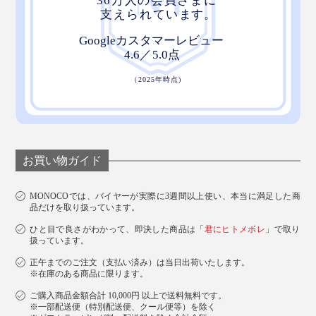
お買い物ガイド
MONOCOでは、バイヤーが実際に3週間以上使い、本当に満足した商
品だけを取り扱っています。
ひと目で良さがわかって、即決した商品は「
君にヒトメボレ
」で取り
扱っています。
たくさん並べたり、吊るしたり、畳んだまま置いた
正午までのご注文（支払い済み）は当日出荷いたします。
※在庫のある商品に限ります。
り……パーティーやイベントを華やかに演出して、印象
ご購入商品金額合計 10,000円 以上で送料無料です。
的なひとときに。
※一部配送便（特別配送便、クール便等）を除く