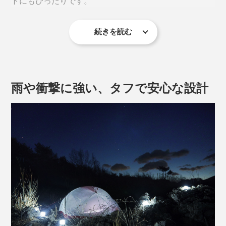
トにもぴったりです。
続きを読む
雨や衝撃に強い、タフで安心な設計
アウトドアでは、手元用のランタンとしてだけでなく、
テント内の照明にも◎。本や地図をちゃんと読めるし、
本品「スモールサイズ」は、
外から帰って来る時は、自分のテントの目印にもなりま
す。
白い光がスタイリッシュな「クールブライト」
落ち着いた暖色の「ウォームライト」
2種類のライトから選べます。