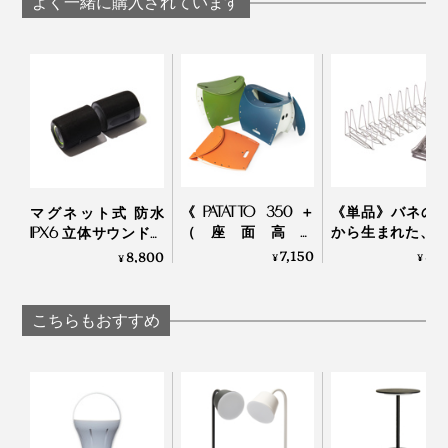
太陽から生み出される光と使い勝手の良さに惚れ込ん
よく一緒に購入されています
carry the sun
で、友人や両親にもプレゼント。彼らも普段から間接照
明やベッドサイドのフットライトに使っているそうで
壁際や部屋の角に置くと、生地に織り込まれた糸の影と
す。
光のコントラストが壁に浮き出て、空間に表情が生まれ
ます。
《PATATTO 350＋
《単品》バネの
マグネット式 防水
（座面高さ
から生まれた、3
IPX6 立体サウンドの
35cm）》座面を外
に縮む「水切り
Bluetooth デュアル ス
7,150
8,
8,800
¥
¥
¥
せば、ゴミ箱・防災
ク」｜Lop Looop
ピーカー｜MaGdget
トイレが出現する
Dual Speaker
「折りたたみイス」
こちらもおすすめ
｜PATATTO
《サイズ比較》