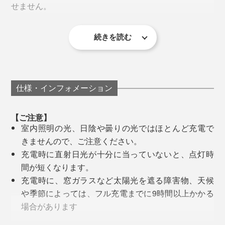
せません。
続きを読む
使わない時は、“折り紙”のように畳んで、バッグやポ
ケットに入れておける
地面近くを歩く愛犬と自分の前方を、“行灯”のように
広く照らしてくれる
仕様・インフォメーション
急に犬に引っ張られて踏ん張る時でも、軽量だから
動きの邪魔にならない
【ご注意】
うっかりアスファルトに落としても、雨や雪で濡れ
室内照明の光、日陰や曇りの光ではほとんど充電で
光源は6灯のLED。熱くならないので、手で触っても安
ても壊れない
きませんので、ご注意ください。
「ウォームライト」は、白熱灯のような暖色の光を放ち
心です。ガスやガソリン式のランタンと違って、ヤケド
離れたところからでも「明かり」のおかげで、私の
充電時に直射日光が十分に当っていないと、点灯時
ます。
したり、割れてケガをしたり、といった危険もありませ
いる位置が分かるそう（犬友達の意見）
間が短くなります。
ん。
充電時に、窓ガラスなど太陽光を遮る障害物、天候
落ち着いた雰囲気の光なので、リラックスしたい空間で
といった、スグレモノ。夜散歩しているご近所さんや犬
や季節によっては、フル充電までに9時間以上かかる
テーブルライトとして、間接照明として、活躍します。
まるで紙風船のように軽くしなやかでありながら、プロ
友達にもよく褒められます。
場合があります
の登山家や熟練キャンパーも愛用する本格仕様です。
真夏の車のボンネットや車中、熱いアスファルトな