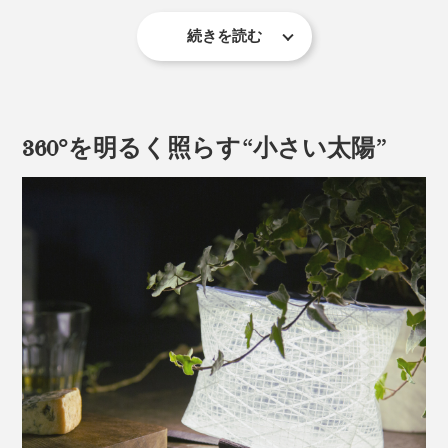
続きを読む
充電時間は5〜7時間。フル充電しておけば、ひと晩中、
点灯します。常夜灯や非常灯にぴったりの〈弱モード〉
なら、最大で15時間の点灯が可能です。
360°を明るく照らす“小さい太陽”
キャンプなら地面に置いておいたり、テント近くの木に
引っ掛けたり、移動時にリュックにぶらさげるだけで充
電OK。
自宅なら、日当たりのよいベランダや窓辺に、日中置い
ておくだけで充電できます。