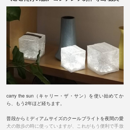
「クールブライト」は、昼白色（蛍光灯）のような白い
光。
周囲をクッキリ明るく照らすので、本や説明書を読んだ
り、夜道を歩いたり、暗い物置や車のボンネットを照ら
したり、実用的なシーンで活躍します。
突然の雨に降られても問題なし。防塵防水仕様（IP67取
2.ウォームライト
得）なので、海や川でのアクティビティ、家のバスルー
ムでも活躍します。
carry the sun（キャリー・ザ・サン）を使い始めてか
※生活防水レベルなので、水中は避けてください。
ら、もう2年ほど経ちます。
普段からミディアムサイズのクールブライトを夜間の愛
犬の散歩の時に使っていますが、これがもう便利で手放