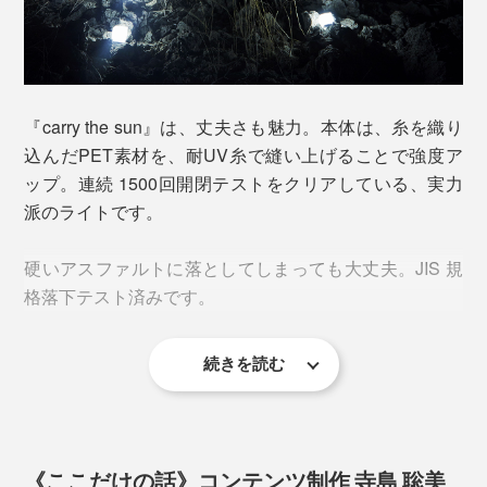
1.クールブライト
『carry the sun』は、丈夫さも魅力。本体は、糸を織り
込んだPET素材を、耐UV糸で縫い上げることで強度ア
ップ。連続 1500回開閉テストをクリアしている、実力
派のライトです。
硬いアスファルトに落としてしまっても大丈夫。JIS 規
格落下テスト済みです。
ふだん使いなら、暗い時間帯のウォーキングやジョギン
グ、愛犬の散歩時にも大活躍。
続きを読む
足元とその周りも照らしてくれるから、転倒対策になる
し、通りかかる車や自転車に、自分の位置を知らせるこ
とができます。
《ここだけの話》コンテンツ制作 寺島 聡美