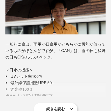
ことも可能。狭い歩道や人混みで、他人の傘とぶつから
ないようサッと縮められるのもスマート。
傘を閉じたら、ベルトをつかみ、ぐるっと１周回すだ
け。その間なんと約10秒！圧倒的にスムーズでキレイ。
折りたたみやすさを極めました。
一般的に傘は、雨用か日傘用かどちらかに機能が偏って
いるものがほとんどですが、『CAN』は、雨の日も猛暑
の日もOKのフルスペック。
＜日傘の機能＞
UVカット率100％
紫外線保護指数UPF 50+
遮光率100％
重量は約470g。ハンドル部分にモーターとリチウム電
※傘本体としてではなく生地の機能です。
池が内蔵されているため、折りたたみ傘としてはまあま
あの重さですが、さすとそれほど気にならず、むしろ安
続きを読む