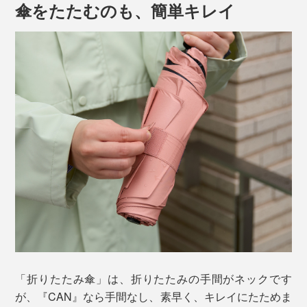
傘をたたむのも、簡単キレイ
すべて片手で済むから、「スーツケースを引きながら」
「スマホで通話しながら」「車のシートに座ったまま」
「折りたたみ傘」は、折りたたみの手間がネックです
でもラクラク開閉。髪や服が濡れるのを防いでくれま
が、『CAN』なら手間なし、素早く、キレイにたためま