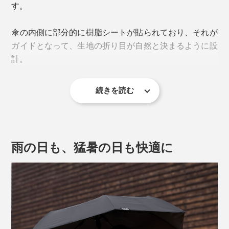
す。
す。
傘の内側に部分的に樹脂シートが貼られており、それが
ガイドとなって、生地の折り目が自然と決まるように設
計。
続きを読む
雨の日も、猛暑の日も快適に
傘を開くときのモーションは、穏やか。周りをびっくり
させたり、水滴を飛ばすことがありません。
ボタンを押している間だけ作動するため、途中で止める