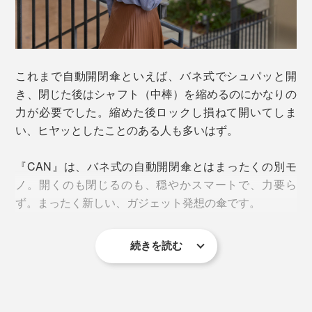
これまで自動開閉傘といえば、バネ式でシュパッと開
き、閉じた後はシャフト（中棒）を縮めるのにかなりの
力が必要でした。縮めた後ロックし損ねて開いてしま
い、ヒヤッとしたことのある人も多いはず。
『CAN』は、バネ式の自動開閉傘とはまったくの別モ
ノ。開くのも閉じるのも、穏やかスマートで、力要ら
ず。まったく新しい、ガジェット発想の傘です。
続きを読む
「▲」ボタンを押すと、約1秒間でシャフトを伸ばしな
がら傘が開き、「▼」ボタンを押すと、縮みながら閉じ
ます。開閉だけでなく、伸縮まで電動フルオートなの
が、決定的な違い。