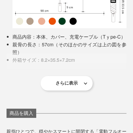
商品会議でも撮影でも、『CAN』を体験すると、全員が
自然と笑顔に。「え〜、かっこいい」「おもしろい！」
と、モテモテでした。
商品内容：本体、カバー、充電ケーブル（Tｙpe-C）
傘でこんなに盛り上がれること自体が画期的。晴雨兼用
親骨の長さ：57cm（そのほかのサイズは上の図を参
なので、夏の間はほぼ毎日楽しめそうです。
照）
外箱サイズ：8.2×35.5×7.2cm
重量：470g
男女年齢を問わず使えるシンプルなデザインで、誰もが
開閉：電動ワンタッチボタン式
お気に入りを見つけられる全6色展開。
素材：［生地］ポリエステル100％（裏黒ポリウレタ
さらに表示
ン樹脂コーティング） ［骨］アルミ、スチール、
グラスファイバー
傘の先端と露先は尖っていないので安全
バッテリー容量：200Ah（1回約1.5時間の充電で200
回開閉）
商品を購入
お届けは、スタイリッシュな黒のボックス入りで、プレ
入力電圧：5v=800mA
ゼントにもぴったり。“機能第一”の人にも、“デザイン優
防水性能IPX5
親指ひとつで、穏やかスマートに開閉する「電動フルオー