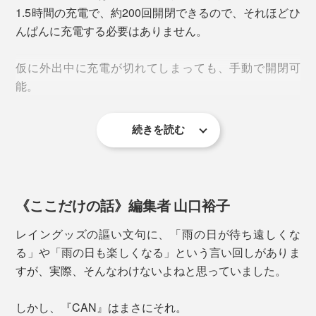
1.5時間の充電で、約200回開閉できるので、それほどひ
＜雨傘の機能＞
んぱんに充電する必要はありません。
30デニール高密度ポリエステルに撥水加工
耐水圧2000mm以上
仮に外出中に充電が切れてしまっても、手動で開閉可
能。
耐水圧とは、生地の上に１cm四方の水を積み上げて、
どれだけ水がしみ込まずに耐えられるかを数値化したも
続きを読む
の。一般的な傘の耐水圧は250mm程度なので、2000mm
は充分すぎるレベルです。
びしょ濡れ状態でも、軽く振るだけで水滴がスルスル落
《ここだけの話》編集者 山口裕子
ちる、撥水性の高さ。自然乾燥の時間も短くなります。
レイングッズの謳い文句に、「雨の日が待ち遠しくな
る」や「雨の日も楽しくなる」という言い回しがありま
すが、実際、そんなわけないよねと思っていました。
しかし、『CAN』はまさにそれ。