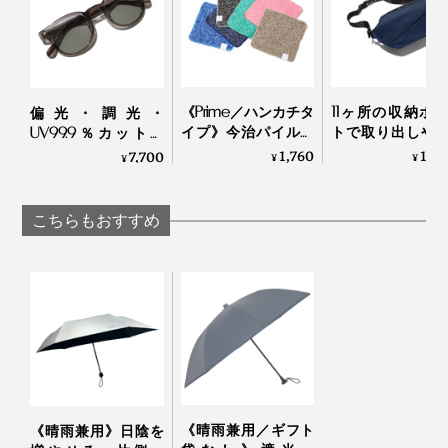
《Prime／ハンカチタ
11ヶ所の収納ポ
偏光・調光・
イプ》今治パイルと
トで取り出しや
UV99.9％カットの
冷感生地のハイブリ
を設計した、「
「おしゃれグラス」
1,760
19,
7,700
¥
¥
¥
ッドタオル｜ー℃
アクティブボデ
｜東海光学
ッグ」｜QUICKPA
TRASPO 9
こちらもおすすめ
《晴雨兼用／ギフト
《晴雨兼用》日陰を