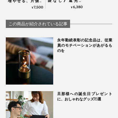
袋なし》遮光率
増やせる、片側＋
100％、折り畳まな
19cmの変形傘｜
6,380
7,500
¥
¥
い“短傘”｜+TIC
KAGE+
HYBRID
この商品が紹介されている記事
永年勤続表彰の記念品は、従業
員のモチベーションがあがるも
のを
旦那様への誕生日プレゼント
に、おしゃれなグッズ15選