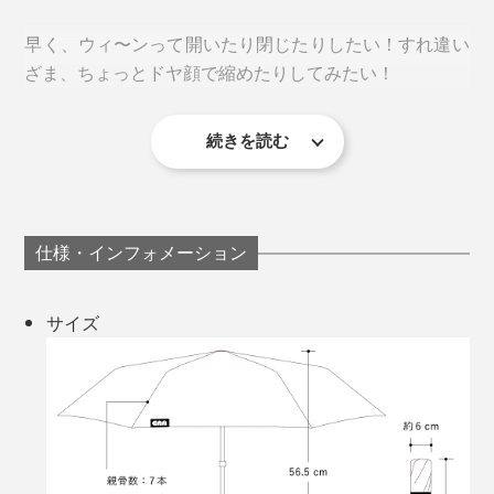
早く、ウィ〜ンって開いたり閉じたりしたい！すれ違い
ざま、ちょっとドヤ顔で縮めたりしてみたい！
防水性能はIPX5。これは、あらゆる方向から3分間水を
かけ続けても大丈夫なレベル。
続きを読む
「CEマーク
」取得済みなのも、安心材料。国際規格
（※）
認証を取得した工場で作られ、晴雨問わず、漏電や感電
などの心配がありません。
親骨は、よくしなり、折れにくいグラスファイバー製。
仕様・インフォメーション
※製品が欧州経済領域（EEA）やトルコで販売される際に、安全性や品質、環境基
強風が吹くと、風力を逃すため裏返りますが、『CAN』
準などを満たしていることを示すマーク
はボタンを押すだけで元通り。思わず人に自慢したくな
サイズ
生地の裁断、縫い付け、組み立て、製造工程のほとんど
ります。
が手作業で、一本ずつていねいに作られており、長く大
切に使いたい上質感。