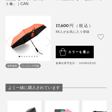
先”の人にも、喜んでもらえるはずです。
生産地：中国
ト傘」｜CAN
保証：6ヶ月
※飛行機の預け入れは不可（手荷物持ち込みは可能）
17,600
円（税込）
86人がお気に入り登録
どのカラーも、ハンドルと傘の内側はブラックです。
カラーを選ぶ
倉庫出荷予定日： 2026年8月9日
送料無料
ラッピング可能
よく一緒に購入されています