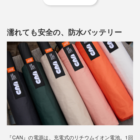
定する感覚。
傘の内側には、黒色ポリウレタン樹脂を4層コーティン
グし、太陽光を遮断。安価なものは1、2層コーティング
使ってみると、想像以上に便利で楽しい。周りにも優し
で劣化しやすいデメリットがありますが、本品は4層で
くなれる。傘を持つ所作が、確実に変わります。
濡れても安全の、防水バッテリー
強度をアップ。紫外線と猛暑から、長期間、身を守って
傘カバーは、撥水加工の同素材を二重仕立てにしている
くれます。
ので、濡れたままバッグの中に入れてもほぼ大丈夫。
ただし、縫い目から水がしみ出ることがあるので、絶対
に濡らしたくないPCなどと一緒にはしないでください
ね。
『CAN』の電源は、充電式のリチウムイオン電池。1回