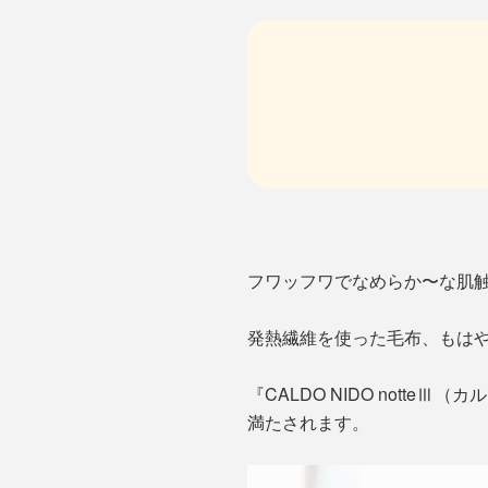
フワッフワでなめらか〜な肌触
発熱繊維を使った毛布、もは
『CALDO NIDO not
満たされます。