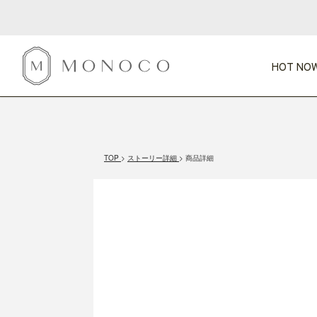
HOT NOW
新商品
CATEGORY
PRICE
SCENE
HOT NOW!
GIFTS
インテリア
1,000円未満
1,000円 
TOP
ストーリー詳細
商品詳細
今週のT
カテゴリから探す
価格から探す
シーンから探す
すべて
すべて
特別な贈りもの
家具
すべての
会話が弾む
収納
特集一
気のきく手土産
照明
毎日使ってね
インテリア雑貨
おまと
ベランダ・庭
アウト
インテリア／そ