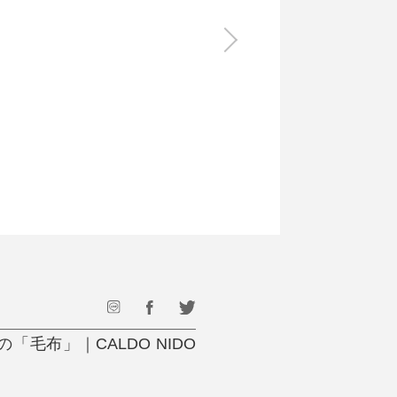
食料品
旅行・遊び
すべて
すべて
最後のひと口までキンキン
ドリンク
旅行
フード
アウトドア
旅行遊び／その他
毛布」｜CALDO NIDO