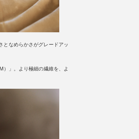
暖かさとなめらかさがグレードアッ
（TM）」。より極細の繊維を、よ