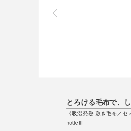
キッチン
すべて
調理家電
調理器具
食器
タオル・ふきん
キッチン雑貨
とろける毛布で、
《吸湿発熱 敷き毛布／セミ
notteⅢ