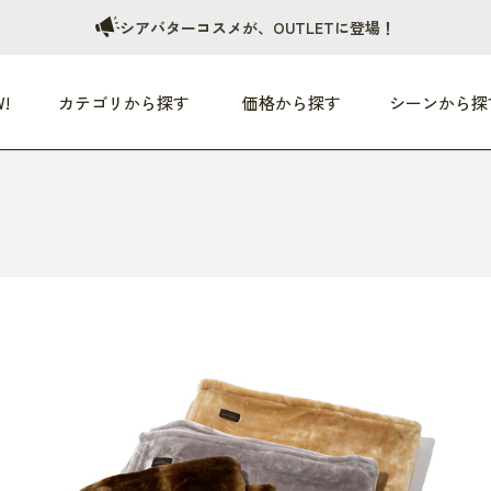
シアバターコスメが、OUTLETに登場！
!
カテゴリから探す
価格から探す
シーンから探
つめた〜い夏、どうぞ！
HEALTHY
家電
HOME
ファッション
- 3,000円
3,000円 - 5,000円
5,000円 - 10,000円
OP10
すべて
すべて
すべて
すべて
す
朝までぐっすり
リビング家電
居心地のいい空間
服
ひ
商品 (新着順)
本気で休む
キッチン家電
家事ルンルン
バッグ
ほ
覧
いつも清潔
美容・健康家電
食いしん坊クラブ
靴・靴下
や
じぶんメンテナンス
オーディオ家電
料理と団らん
レイングッズ
仕
め割引
おうちエクササイズ
ファッション／小物
レット
の他