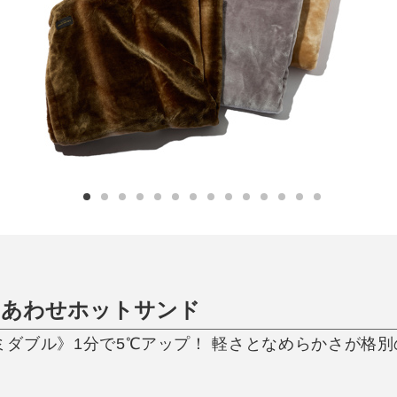
日用品
健康・美容
すべて
すべて
ひんやり今治タオル、生き返る〜
掃除・洗濯
肌・髪ケア
タオル
バスグッズ
スリッパ
ひんやりグッズ
防災用品
あったかグッズ
水筒
健康グッズ
日用品／その他
オーラルケア
しあわせホットサンド
ダブル》1分で5℃アップ！ 軽さとなめらかさが格別の「