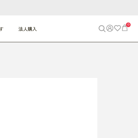
0
す
法人購入
WORK
ビジネス
ENJOY
寝具
10,000円 - 30,000円
30,000円以上
べて
すべて
すべて
すべて
らめきデスク
PC・スマホ関連
お出かけスパイス
敷き寝具
っと一息ふぅ
椅子・クッション
思い出トラベル
掛け寝具
っぱり清潔感
収納
外で過ごすって最高
パジャマ
事へGO
ビジネス／小物
好き・・にどっぷり
枕・小物