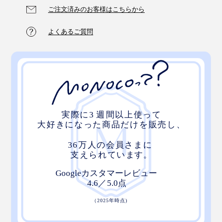
ミニマルに持ち歩いて、どこでも書けるデザインが、
ご注文済みのお客様はこちらから
『ペーパージャケットflex』は、上下左右どこからで
「使い手の創造性を自然と引き出すツールになる」と評
も、タブをつまんでカバーを広げられるので、利き手や
価されて、2023年度のグッドデザイン賞も受賞してい
よくあるご質問
用紙の上下に合せて、自分の使いやすい向きで使えま
ます。
す。
さらに、クリップ内の磁石を活かして、冷蔵庫やホワイ
トボード、スチール面に貼りつけたり。
福島さんのようなエンジニアをはじめ、コンサルタン