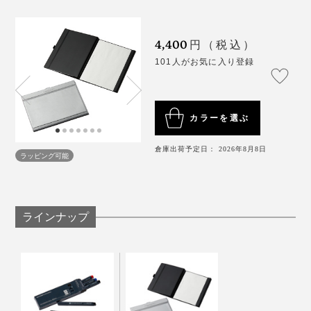
ボード・ノート『バタフライボード』シリーズに続い
した。
て、『ペーパージャケットflex』を開発しました。
4,400
円（税込）
そこで、「スナップ・バインディング・クリップ・テク
101人がお気に入り登録
ノロジー」は、バネの代わりに、磁石の力と、「てこの
原理」を組み合せました。
カラーを選ぶ
倉庫出荷予定日： 2026年8月8日
ラッピング可能
すき間はありながら、カバーを閉じる磁力が効いている
ので、立体的なペンもホールドできる……大きいサイズ
の用紙も、ペンも、丸ごと包んで持ち運べます。
ラインナップ
「じつは、『バタフライボード』の開発中に、磁石の力
で、紙を挟んで運べる可能性に気づきました。