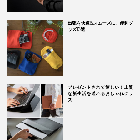
リモートワーク先のカフェで。通勤中の電車で。商談先
の会社で。営業の訪問先で……思いついたら、すぐメモ
出張を快適&スムーズに。便利グ
できる、アイデアを書ける。
開くと、継ぎ目のないシンプルな一体構造。汚れがつい
ッズ13選
ても、カンタンにお手入れできます。
丈夫なハードカバー仕様だから、台紙代わりにして、立
ったままでもラクにメモやスケッチができます。
実際に、紙を挟む・外すがカンタンにできるまで、数え
きれないほど、試行錯誤しました。磁石をしっかりくっ
つけると、紙を挟む力は増えますが、その分、外しにく
プレゼントされて嬉しい！上質
くなってしまう。
な新生活を送れるおしゃれグッ
ズ
思いついた方法が、磁石を「斜め」に配置して、磁力の
強さをコントロールすること。
さぁ、『ペーパージャケットflex』で、あなたの仕事を
変えましょう！
さらに、「てこの原理」を組み合せることで、片手でク