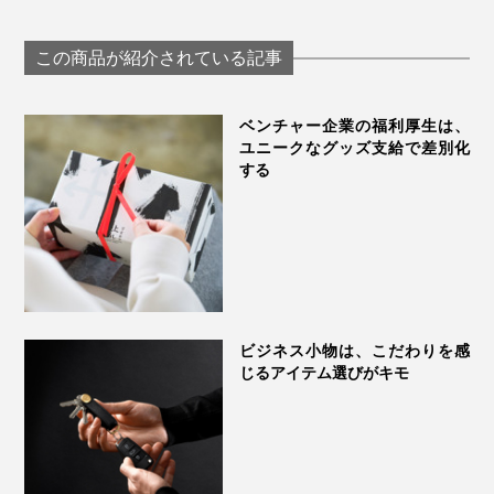
て、姿勢ラクラクな
上がって姿勢ラ
ケース」｜Orbitkey
「超軽量スタンド
クな「多機能ノ
Laptop Sleeve
（粘着タイプ）」｜
PCケース（14
この商品が紹介されている記事
シルバー／スペース
チ）」
カバーを閉じれば、挟んだ紙をきれいなまま持ち運べ
グレー
る。カバーを台紙にすれば、立ったまま、どこでもメモ
3000円以上もする、有名なノートブックも買ったこと
ベンチャー企業の福利厚生は、
やスケッチを書けます。
はありますが、もったいなく感じて、結局、使えなかっ
『ペーパージャケットflex』のカバーは防水仕様。水に
ユニークなグッズ支給で差別化
する
た（笑）
強いので、カフェや屋外へ、気軽に持ち運びできます。
気軽にドンドン書いて、保存できて、いらなくなったら
スポーツやアウトドアでの利用も◎。
捨てる。電車でも寝床でも、ずっと考えているので、ど
こでも思いついたら、すぐ書ける。そんな理想を実現し
たのが、『ペーパージャケットflex』です。
ビジネス小物は、こだわりを感
じるアイテム選びがキモ