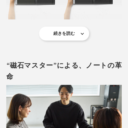
続きを読む
シンプルなカバーを開いたら、端の「クリップ」を押す
だけでオープン。紙を挟んだら、クリップを離すだけ
で、しっかり留められます。
『ペーパージャケットflex』は、「A5サイズ」はA4用紙
を、「A4サイズ」はA3用紙を、それぞれ挟んだら、カ
“磁石マスター”による、ノートの革
バーごと、いっしょにたたんで持ち運べます。
命