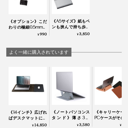
磁石入りのクリップを、片手でカンタンに開け閉めでき
る。なのに、紙を1枚でも、最大30枚でも、しっかりと
『バタフライボード』は、ホワイトボード派に向けたア
じられます。
《A5サイズ》紙もペ
イテムなので、完成後は、紙とペンを愛用している人向
《オプション》こだ
ンも挟んで持ち歩け
わりの極細0.5mmを
けのアイテムをつくりたかった。
るから、どこでも書
実現した「ホワイト
3,850
990
¥
¥
しかも、クリップは、ごらんのとおり、ほっそりスマー
ける「クリップボー
ボード用マーカーペ
ト。紙の端だけを留められるから、用紙のすみずみま
僕は、ホワイトボードは、人とのコミュニケーション用
ド・ノート」｜ペー
ン」｜バタフライボ
パージャケットflex
ード2
で、ムダなく書けます。
に使いますが、アイデア出しは、裏紙によく書いている
よく一緒に購入されています
んです。
ここがすごい2
カバーは防水仕様、外へ持ち運びしやすい
《ノートパソコンス
《キャリーケー
《14インチ》広げれ
タンド》薄さ3ミ
PCケースがその
ばデスクマットにな
リ！目線が上がっ
スタンドに！目
る「ノートパソコン
3,580
8,
14,850
¥
¥
¥