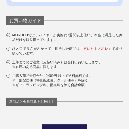
ト、クリエーター、営業、医療、教育関係といった、仕
事の場で活躍しています。
お買い物ガイド
『ペーパージャケットflex』同士を重ねれば、磁力で固
定できるので、ひとまとめにして整理できたり。幅広い
MONOCOでは、バイヤーが実際に3週間以上使い、本当に満足した商
品だけを取り扱っています。
使い方ができます。
ひと目で良さがわかって、即決した商品は「
君にヒトメボレ
」で取り
扱っています。
正午までのご注文（支払い済み）は当日出荷いたします。
※在庫のある商品に限ります。
ご購入商品金額合計 10,000円 以上で送料無料です。
※一部配送便（特別配送便、クール便等）を除く
※ギフトラッピング料、配送料を除く合計金額
新商品と会員特典をお届け！
あなたの仕事も、暮しも、『ペーパージャケットflex』