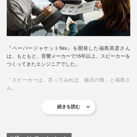
コピー用紙なら、たった1枚から、最大30枚まで留めら
れるから驚きです。
『ペーパージャケットflex』を開発した福島英彦さん
は、もともと、音響メーカーで15年以上、スピーカーを
カバーは、端にスチール入り。カバーを閉じると、磁石
紙の束が薄くても、厚くても、ピタッととじられる仕組
つくってきたエンジニアでした。
入りのクリップに引き寄せられて、ピタッと気持ちよく
みは、クリップ内の「磁石」にあります。
くっつきます。
「スピーカーは、言ってみれば、磁石の塊」と福島さ
レアアース磁石を使った、特許技術「スナップ・バイン
ん。
磁力の効く範囲内なら、どこでもカバーを閉じられて便
ディング・クリップ・テクノロジー」のおかげで、片手
利です。
でクリップを開け閉めできるのに、紙をしっかりとじら
続きを読む
れる。