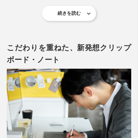
続きを読む
「立派なノートは書きづらい。気軽に書いて、いらなく
なったら捨てるから」
「クライアントの前に出した紙が、グシャグシャだと困
る」
こだわりを重ねた、新発想クリップ
お待たせしました！紙とペン派の理想をかなえた、『ペ
ボード・ノート
ーパージャケットflex』です。
ホワイトボード派のための『
バタフライボード2
』に続
く、新発想のノート第2弾。
裏紙、コピー用紙、図面、契約書、パンフレット……紙
をなんでも挟むだけで、1冊のノートになります。
音が出ます