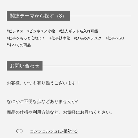
リップを開け閉めできるようになりました」（福島さ
ん）
関連テーマから探す（8）
ここがすごい3
#ビジネス
#ビジネス／小物
#法人ギフト名入れ可能
#仕事をもっと心地よく
#仕事効率化
#ひらめきデスク
#仕事へGO
貼りつけ、スタック…使い方自在
#すべての商品
お問い合わせ
お客様、いつも有り難うございます！
なにかご不明な点などありませんか?
開発者・福島さんが研究してきた「磁石」と、開発に欠
商品の仕様や利用方法など、お気軽にお尋ねください。
かせないアイデア出しの経験を、組み合せてできた『ペ
ーパージャケットflex』。
コンシェルジュに相談する