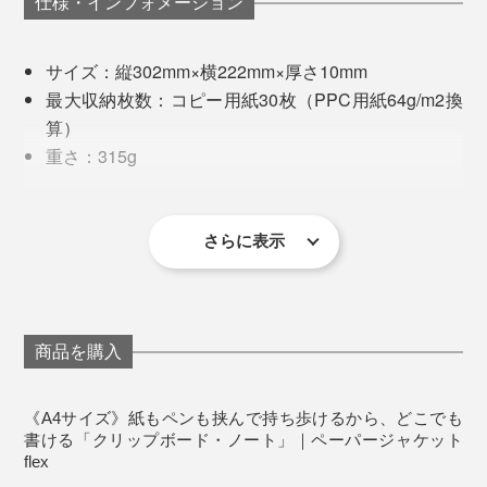
仕様・インフォメーション
サイズ：縦302mm×横222mm×厚さ10mm
最大収納枚数：コピー用紙30枚（PPC用紙64g/m2換
算）
重さ：315g
材質：PVC・コートボール・ネオジウム・強磁性ス
『バタフライボード2』開発者の福島英彦さん
チール
例えば、「A4サイズ」に、A3のコピー用紙30枚を挟ん
オリジナル用紙（ライトグレー5mm方眼）5枚つき
さらに表示
スピーカーの仕組みは、磁石でつくられた「磁界」のな
で、カバーを閉じても、紙の厚みを超えて、ピタッと留
製造国：日本
かで、コイルに電流が流れると、スピーカーが振動し、
こんなクリップの構造、今までなかった！
めてくれます。
空気を震わせて音になります（フレミングの左手の法
※『ペーパージャケットflex』用のオリジナル用紙を、以
下のサイトから、無料でダウンロードできます。
則）
従来のクリップつきボードは、バネを使った「てこの原
https://butterflyboard.jp/collections/paperjacket-flex
紙はしっかり留まるのに、2つ折り部分は、フンワリ折
商品を購入
理」で、紙を挟んでいました。
れるように、『ペーパージャケットflex』の背部分は、
だから、福島さんは、磁石を知り尽くしている、“磁石
アジャスト構造になっているからです。
マスター”なのです。
《A4サイズ》紙もペンも挟んで持ち歩けるから、どこでも
大量の紙を留めるには、強い力が必要なので、クリップ
書ける「クリップボード・ノート」｜ペーパージャケット
を開け閉めするバネの力が強くなって、手で開けにくく
flex
磁石を使った特許技術でつくった、持ち歩けるホワイト
なってしまう。クリップのサイズも、大きくなりがちで