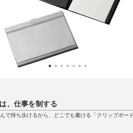
日用品
健康・美容
すべて
すべて
ひんやり今治タオル、生き返る〜
掃除・洗濯
肌・髪ケア
タオル
バスグッズ
スリッパ
ひんやりグッズ
防災用品
あったかグッズ
水筒
健康グッズ
日用品／その他
オーラルケア
は、仕事を制する
挟んで持ち歩けるから、どこでも書ける「クリップボー