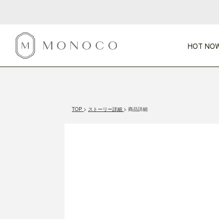
HOT NOW
新商品
CATEGORY
PRICE
SCENE
HOT NOW!
GIFTS
インテリア
1,000円未満
1,000円 
TOP
ストーリー詳細
商品詳細
今週のT
カテゴリから探す
価格から探す
シーンから探す
すべて
すべて
特別な贈りもの
家具
すべての
会話が弾む
収納
特集一
気のきく手土産
照明
毎日使ってね
インテリア雑貨
おまと
ベランダ・庭
アウト
インテリア／そ