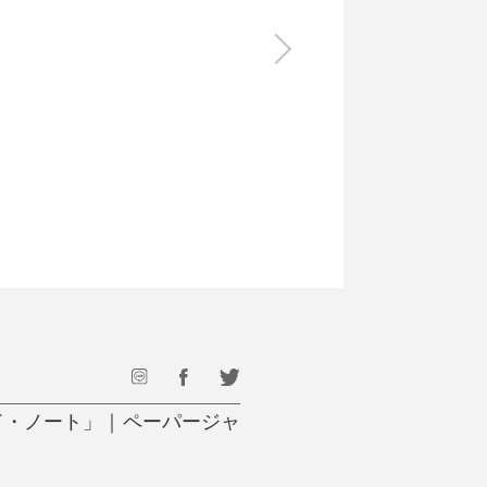
食料品
旅行・遊び
すべて
すべて
最後のひと口までキンキン
ドリンク
旅行
フード
アウトドア
旅行遊び／その他
ド・ノート」｜ペーパージャ