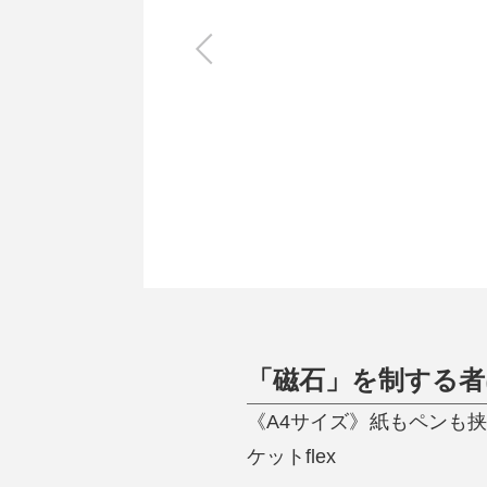
キッチン
すべて
調理家電
調理器具
食器
タオル・ふきん
キッチン雑貨
「磁石」を制する者
《A4サイズ》紙もペンも
ケットflex