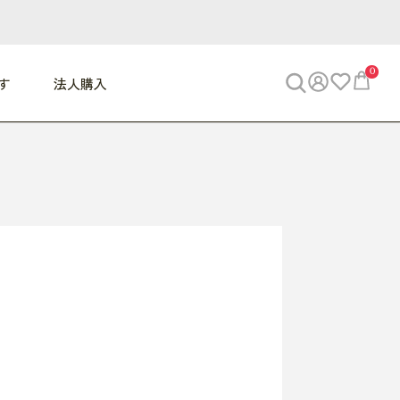
0
す
法人購入
WORK
ビジネス
ENJOY
寝具
10,000円 - 30,000円
30,000円以上
べて
すべて
すべて
すべて
らめきデスク
PC・スマホ関連
お出かけスパイス
敷き寝具
っと一息ふぅ
椅子・クッション
思い出トラベル
掛け寝具
っぱり清潔感
収納
外で過ごすって最高
パジャマ
事へGO
ビジネス／小物
好き・・にどっぷり
枕・小物