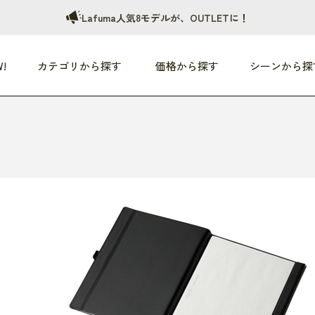
Lafuma人気8モデルが、OUTLETに！
!
カテゴリから探す
価格から探す
シーンから探
つめた〜い夏、どうぞ！
HEALTHY
家電
HOME
ファッション
- 3,000円
3,000円 - 5,000円
5,000円 - 10,000円
OP10
すべて
すべて
すべて
すべて
す
朝までぐっすり
リビング家電
居心地のいい空間
服
ひ
商品 (新着順)
本気で休む
キッチン家電
家事ルンルン
バッグ
ほ
覧
いつも清潔
美容・健康家電
食いしん坊クラブ
靴・靴下
や
じぶんメンテナンス
オーディオ家電
料理と団らん
レイングッズ
仕
め割引
おうちエクササイズ
ファッション／小物
レット
の他