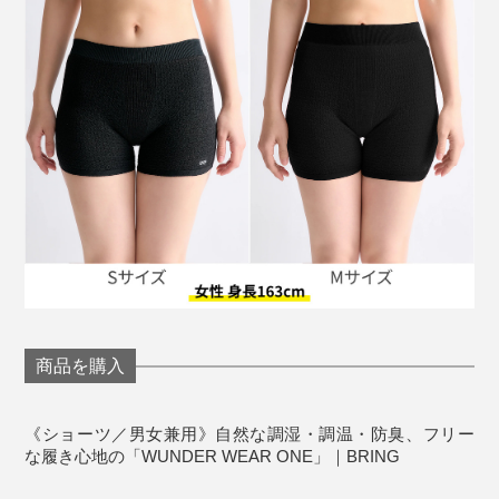
のビジネスモデルが持続可能であることを証明するため
ブランドでもあるです。
ゴミで車が走る未来を夢見て、情熱を持ち続け、“正し
いこと”を“楽しいこと”に変え、不可能と思われていた未
来を現実のものにした『株式会社JEPLAN』。
『BRING』の服を身につけることは、未来の「福」につ
ながっています。
S／女性のS〜Mサイズ相当、男性のXS〜Sサイズ相
商品を購入
当
M／女性のL〜サイズ相当、男性のS〜XLサイズ相当
※女性でも、腰を広範囲にカバーしたい、長めに履きたい場合はMがおすす
《ショーツ／男女兼用》自然な調湿・調温・防臭、フリー
めです。
な履き心地の「WUNDER WEAR ONE」｜BRING