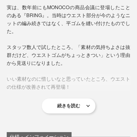
ことなくずっと着ていましたが、フーディの首元が少し
たって不快になることがありません。
当時は、使用済みのコットン衣類からバイオエタノール
実は、数年前にもMONOCOの商品会議に登場したこと
よれたくらいで、破れたりはしなかったです。
燃料を生成することに挑戦しており、その原料となる使
のある『BRING』。当時はウエスト部分が今のようなニ
用済みの衣類を集めるための企画を考えていました。そ
ットの編み続きではなく、平ゴムを縫い付けたものでし
メディカルキャンプに建てたイグルー（ブロック状にカ
の時に繋がったのが、原体験でもあるハリウッド映画。
た。
ットした雪を積み上げて作るドーム型簡易住居）の中は
マイナス10℃くらいでしたが、トップスはこれ一枚で
2015年には映画公開30周年を記念したイベントを開
スタッフ数人で試したところ、「素材の気持ちよさは抜
も十分暖かかったです。フードがある分、首元も温まり
催。全国で衣類回収のイベントを実施し、それ等で集ま
群だけど、ウエストゴムがちょっときつい」という理由
ました」
った衣類から生まれたバイオエタノール燃料で、車型タ
から見送りになりました。
イムマシンのオフィシャルレプリカを実際に走らせたの
です（なんと、本国に、直談判して許可を得たそ
いい素材なのに惜しいなと思っていたところ、ウエスト
う！！）。
の仕様が改善されて再登場！
音が出ます
続きを読む
色は黒なので、パッと見はゴムのように見えますが、実
はゴム編みしたニット。以前はあったゴムと本体を縫い
3. デコボコの編み地
留めるためのステッチもなくなって、引っ張ればグイ〜
ンと伸びる。締めつけず、ずり落ちない絶妙なフィット
仕様・インフォメーション