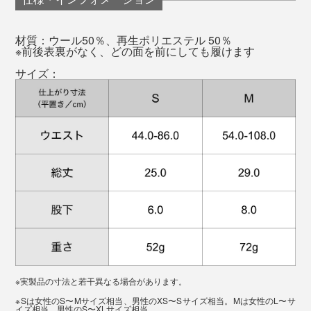
加減です。
材質：ウール50％、再生ポリエステル 50％
※前後表裏がなく、どの面を前にしても履けます
一般的にはこんなハードな使い方はしないと思います
サイズ：
が、災害や旅行先でのロストバゲージなどでも頼りにな
ること間違いなし。しかも、いかにもアウトドアなデザ
インではないのもいいですね。
表面は、鹿の子編みのようなデコボコした編み地。肌と
の接地面積が少なく、肌に張り付くことがありません。
前後面裏がないので、履く時にどっちが前かを確認する
ことなく、手にとったまま履けばいいのも気に入ってい
このデコボコには、「空気を溜める」と「汗を逃す」効
ます（笑）
果があり、常に肌を快適な状態にキープします。
※実製品の寸法と若干異なる場合があります。
肌に食い込むことなく、冬は温かく、夏はムレず、寝て
よく伸びるニット素材のため、S／Mの2サイズで、男女
※Sは女性のS〜Mサイズ相当、男性のXS〜Sサイズ相当。Mは女性のL〜サ
イズ相当、男性のS〜XLサイズ相当。