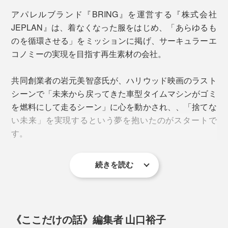
アパレルブランド『BRING』を運営する『株式会社
「ショーツは、一度も洗うことなく履いていました。縫
JEPLAN』は、着なくなった服をはじめ、「あらゆるも
い目がないため、すごく動きやすかったです。
のを循環させる」をミッションに掲げ、サーキュラーエ
コノミーの実現を目指す再生素材の会社。
共同創業者の岩元美智彦氏が、ハリウッド映画のラスト
シーンで「未来から戻ってきた車型タイムマシンがゴミ
を燃料にして走るシーン」に心を動かされ、、「捨てな
い未来」を実現するという夢を抱いたのがスタートで
す。
前後・表裏がないので、どの面を前にして履いても
続きを読む
OK。旅行や災害時、下着の替えを減らすことができま
その後繊維専門商社を経て、岩元氏は当時学生であった
す。
髙尾正樹氏（現代表取締役社長）と2007年に創業し、
繊維のリサイクル事業に取り掛かったのが2000年代後
ウェアは、ポリエステルのインナーを着て、その上にフ
下の写真は届いたショーツを裏返した状態。洗濯表示や
半。
ーディを着ました。これもベースキャンプから着替える
《ここだけの話》編集者 山口裕子
ブランドロゴはプリントされているため、タグが肌に当