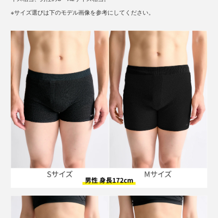
も動いても快適に過ごせる。そして、「捨てない未来の
ともたいていの体型をカバー。
※サイズ選びは下のモデル画像を参考にしてください。
実現」という理念のもと、使用済み繊維からの再生ポリ
その挑戦の最中、「ポリエステルが再生できる技術があ
エステルを自社開発する姿勢にも、頭が下がる想い。
る」ことがわかり、そちらの挑戦にシフト。当時、使用
済みの繊維からポリエステルを作ることは、ラボレベル
地球のためにも、私のためにも、『BRING』はず〜っと
の技術としては可能でも、商業ベースにのせることは限
続いてほしいブランドです。
りなく不可能とされていました。
しかし、様々な困難にも立ち向かい北九州市に自社プラ
ントを建設。
使用済みの服を回収
繊維から再生ポリエステルを作る
その繊維で服を作る
ビジネスとして成立させる
という高い壁を次々とクリアし、『株式会社JEPLAN』
のいまがあります。アパレルブランド『BRING』は、そ