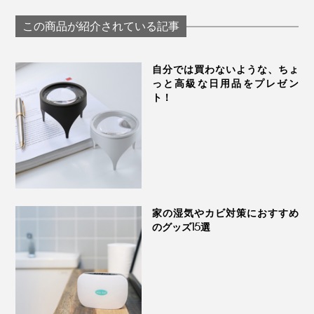
リブ着圧ソックス」
ッと快適な「足
つした®」｜エコノ
｜MAEÉ
ソックス」｜WA
レッグ
この商品が紹介されている記事
WASI
自分では買わないような、ちょ
っと高級な日用品をプレゼン
ト！
家の湿気やカビ対策におすすめ
のグッズ15選