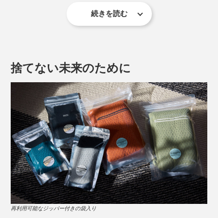
続きを読む
海岸線から山頂を目指す「SEA TO SUMMIT」という方
法で、セブンサミット（七大陸最高峰）登頂に挑戦中の
吉田智輝さんも愛用者のひとり。
捨てない未来のために
生地を切って縫い合わせたものではなく、１本の糸で立
体的に編まれたホールガーメントニット。足ぐりにも脇
にも縫い目がないため、ゴロつきがなく、肌に食い込む
こともなく、ストレスフリー。
一見ゴムに見えるウエストも、実は黒い糸で編み続きに
した「ニット」。ゴム特有の締めつけがなく、長く履い
てもヨレにくく、快適です。
冒険家の吉田智輝さん。2023年5月には、49日間、距離420kmの大遠征の末、北
再利用可能なジッパー付きの袋入り
米大陸最高峰「デナリ」の登頂に成功。