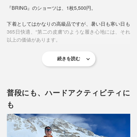
『BRING』のショーツは、1枚5,500円。
下着としてはかなりの高級品ですが、暑い日も寒い日も
365日快適、“第二の皮膚”のような履き心地には、それ
以上の価値があります。
続きを読む
“第二の皮膚”たる所以は3つ
1. 素材
普段にも、ハードアクティビティに
混率は、ウール50％、再生ポリエステル50％。肌に快
も
適なウールと、耐久性・速乾性のあるポリエステルを組
み合わせることによって、機能インナーとしての条件を
全クリア。