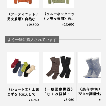
《クルーネックニッ
《フーディニット／
ト／男女兼用》自然
男女兼用》自然な調
な調湿・調温・防
湿・調温・防臭、フ
17,600
19,500
¥
¥
臭、フリーな履き心
リーな履き心地の
地の「WUNDER
「WUNDER WEAR
WEAR シームレス ク
シームレスフーデ
よく一緒に購入されています
ルーネック」｜
ィ」｜BRING
BRING
《一般医療機器》
《幾何学柄》和
《ショート丈》土踏
「むくみ軽減・快
78％の調湿性と
まずを下支えして、
適・おしゃれ」三拍
編みのフィット
足底筋をサポートす
3,960
3,
1,760
¥
¥
¥
子揃った「コットン
で、長時間でも
る「疲れしらずのく