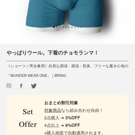
やっぱりウール。下着のチョモランマ！
《ショーツ／男女兼用》自然な調湿・調温・防臭、フリーな履き心地の
「WUNDER WEAR ONE」｜BRING
おまとめ割引対象
Set
対象商品
なら組み合わせ自由！
2点購入 ➔
3%OFF
Offer
4点以上 ➔
6%OFF
※購入画面で自動適用されます。