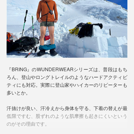
ウールには、「スーパーエキストラファインメリノウー
ル」という最高ランクの糸を使用。繊維が極細で長く、
肌ざわりはなめらか。天然の調湿・調温・防臭機能を持
ち、汗をかいても汗臭さが発生しにくいといわていま
す。
ポリエステルは、『BRING』独自のリサイクル技術によ
って古着などの繊維から作られた、再生素材。ウールと
組み合わせることによって、耐久性をアップし、洗濯時
『BRING』のWUNDERWEARシリーズは、普段はもち
も早く乾きます。
ろん、登山やロングトレイルのようなハードアクティビ
ティにも対応。実際に登山家やハイカーのリピーターも
2. ホールガーメント製法
多いとか。
汗抜けが良い、汗冷えから身体を守る、下着の替えが最
低限ですむ、股ずれのような肌摩擦も起きにくいという
のがその理由です。