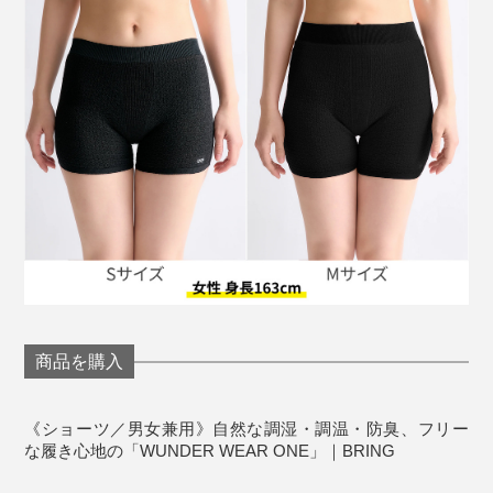
のビジネスモデルが持続可能であることを証明するため
ブランドでもあるです。
ゴミで車が走る未来を夢見て、情熱を持ち続け、“正し
いこと”を“楽しいこと”に変え、不可能と思われていた未
来を現実のものにした『株式会社JEPLAN』。
『BRING』の服を身につけることは、未来の「福」につ
ながっています。
S／女性のS〜Mサイズ相当、男性のXS〜Sサイズ相
商品を購入
当
M／女性のL〜サイズ相当、男性のS〜XLサイズ相当
※女性でも、腰を広範囲にカバーしたい、長めに履きたい場合はMがおすす
《ショーツ／男女兼用》自然な調湿・調温・防臭、フリー
めです。
な履き心地の「WUNDER WEAR ONE」｜BRING