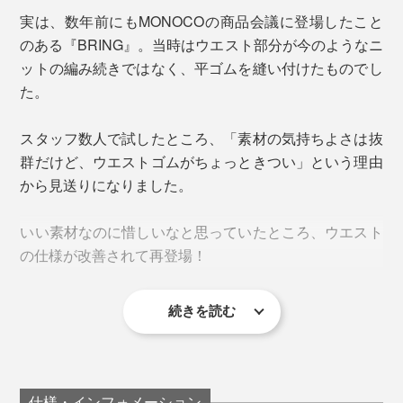
ことなくずっと着ていましたが、フーディの首元が少し
たって不快になることがありません。
当時は、使用済みのコットン衣類からバイオエタノール
実は、数年前にもMONOCOの商品会議に登場したこと
よれたくらいで、破れたりはしなかったです。
燃料を生成することに挑戦しており、その原料となる使
のある『BRING』。当時はウエスト部分が今のようなニ
用済みの衣類を集めるための企画を考えていました。そ
ットの編み続きではなく、平ゴムを縫い付けたものでし
メディカルキャンプに建てたイグルー（ブロック状にカ
の時に繋がったのが、原体験でもあるハリウッド映画。
た。
ットした雪を積み上げて作るドーム型簡易住居）の中は
マイナス10℃くらいでしたが、トップスはこれ一枚で
2015年には映画公開30周年を記念したイベントを開
スタッフ数人で試したところ、「素材の気持ちよさは抜
も十分暖かかったです。フードがある分、首元も温まり
催。全国で衣類回収のイベントを実施し、それ等で集ま
群だけど、ウエストゴムがちょっときつい」という理由
ました」
った衣類から生まれたバイオエタノール燃料で、車型タ
から見送りになりました。
イムマシンのオフィシャルレプリカを実際に走らせたの
です（なんと、本国に、直談判して許可を得たそ
いい素材なのに惜しいなと思っていたところ、ウエスト
う！！）。
の仕様が改善されて再登場！
音が出ます
続きを読む
色は黒なので、パッと見はゴムのように見えますが、実
はゴム編みしたニット。以前はあったゴムと本体を縫い
3. デコボコの編み地
留めるためのステッチもなくなって、引っ張ればグイ〜
ンと伸びる。締めつけず、ずり落ちない絶妙なフィット
仕様・インフォメーション