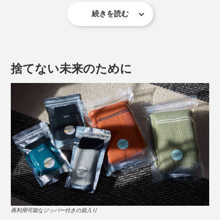
続きを読む
海岸線から山頂を目指す「SEA TO SUMMIT」という方
法で、セブンサミット（七大陸最高峰）登頂に挑戦中の
吉田智輝さんも愛用者のひとり。
捨てない未来のために
生地を切って縫い合わせたものではなく、１本の糸で立
体的に編まれたホールガーメントニット。足ぐりにも脇
にも縫い目がないため、ゴロつきがなく、肌に食い込む
こともなく、ストレスフリー。
一見ゴムに見えるウエストも、実は黒い糸で編み続きに
した「ニット」。ゴム特有の締めつけがなく、長く履い
てもヨレにくく、快適です。
冒険家の吉田智輝さん。2023年5月には、49日間、距離420kmの大遠征の末、北
再利用可能なジッパー付きの袋入り
米大陸最高峰「デナリ」の登頂に成功。