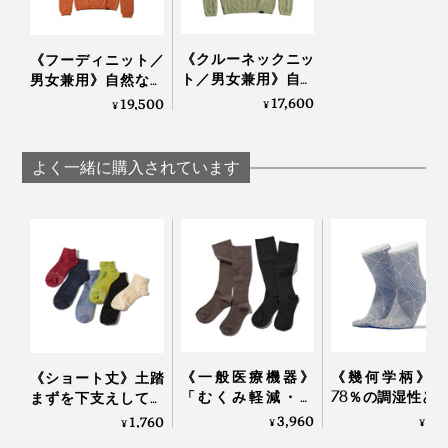
《クルーネックニッ
《フーディニット／
ト／男女兼用》自然
男女兼用》自然な調
な調湿・調温・防
湿・調温・防臭、フ
17,600
19,500
¥
¥
臭、フリーな履き心
リーな履き心地の
地の「WUNDER
「WUNDER WEAR
WEAR シームレス ク
シームレスフーデ
よく一緒に購入されています
ルーネック」｜
ィ」｜BRING
BRING
《一般医療機器》
《幾何学柄》和
《ショート丈》土踏
「むくみ軽減・快
78％の調湿性と
まずを下支えして、
適・おしゃれ」三拍
編みのフィット
足底筋をサポートす
3,960
3,
1,760
¥
¥
¥
子揃った「コットン
で、長時間でも
る「疲れしらずのく