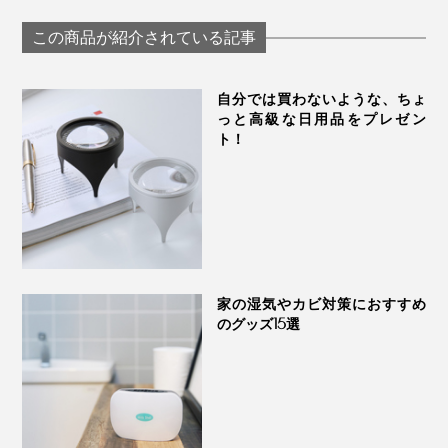
リブ着圧ソックス」
ッと快適な「足
つした®」｜エコノ
｜MAEÉ
ソックス」｜WA
レッグ
この商品が紹介されている記事
WASI
自分では買わないような、ちょ
っと高級な日用品をプレゼン
ト！
家の湿気やカビ対策におすすめ
のグッズ15選