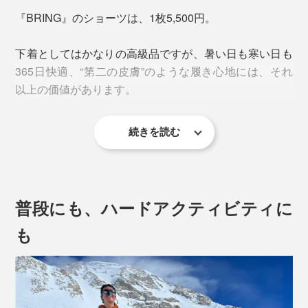
『BRING』のショーツは、1枚5,500円。
下着としてはかなりの高級品ですが、暑い日も寒い日も
365日快適、“第二の皮膚”のような履き心地には、それ
以上の価値があります。
続きを読む
“第二の皮膚”たる所以は3つ
1. 素材
普段にも、ハードアクティビティに
混率は、ウール50％、再生ポリエステル50％。肌に快
も
適なウールと、耐久性・速乾性のあるポリエステルを組
み合わせることによって、機能インナーとしての条件を
全クリア。