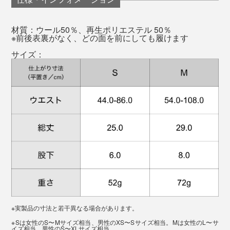
加減です。
材質：ウール50％、再生ポリエステル 50％
※前後表裏がなく、どの面を前にしても履けます
一般的にはこんなハードな使い方はしないと思います
サイズ：
が、災害や旅行先でのロストバゲージなどでも頼りにな
ること間違いなし。しかも、いかにもアウトドアなデザ
インではないのもいいですね。
表面は、鹿の子編みのようなデコボコした編み地。肌と
の接地面積が少なく、肌に張り付くことがありません。
前後面裏がないので、履く時にどっちが前かを確認する
ことなく、手にとったまま履けばいいのも気に入ってい
このデコボコには、「空気を溜める」と「汗を逃す」効
ます（笑）
果があり、常に肌を快適な状態にキープします。
※実製品の寸法と若干異なる場合があります。
肌に食い込むことなく、冬は温かく、夏はムレず、寝て
よく伸びるニット素材のため、S／Mの2サイズで、男女
※Sは女性のS〜Mサイズ相当、男性のXS〜Sサイズ相当。Mは女性のL〜サ
イズ相当、男性のS〜XLサイズ相当。