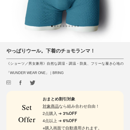
やっぱりウール。下着のチョモランマ！
《ショーツ／男女兼用》自然な調湿・調温・防臭、フリーな履き心地の
「WUNDER WEAR ONE」｜BRING
おまとめ割引対象
Set
対象商品
なら組み合わせ自由！
2点購入 ➔
3%OFF
Offer
4点以上 ➔
6%OFF
※購入画面で自動適用されます。