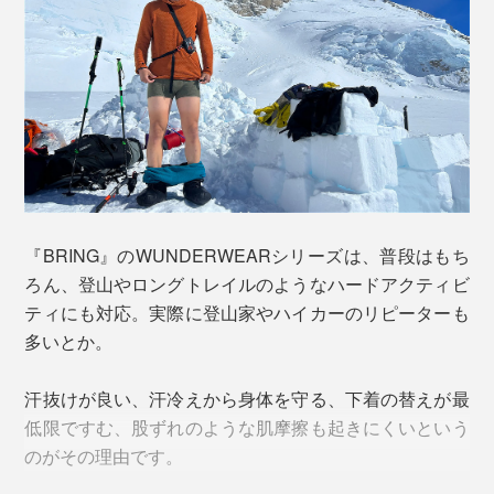
ウールには、「スーパーエキストラファインメリノウー
ル」という最高ランクの糸を使用。繊維が極細で長く、
肌ざわりはなめらか。天然の調湿・調温・防臭機能を持
ち、汗をかいても汗臭さが発生しにくいといわていま
す。
ポリエステルは、『BRING』独自のリサイクル技術によ
って古着などの繊維から作られた、再生素材。ウールと
組み合わせることによって、耐久性をアップし、洗濯時
『BRING』のWUNDERWEARシリーズは、普段はもち
も早く乾きます。
ろん、登山やロングトレイルのようなハードアクティビ
ティにも対応。実際に登山家やハイカーのリピーターも
2. ホールガーメント製法
多いとか。
汗抜けが良い、汗冷えから身体を守る、下着の替えが最
低限ですむ、股ずれのような肌摩擦も起きにくいという
のがその理由です。