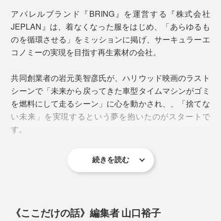
アパレルブランド『BRING』を運営する『株式会社
「ショーツは、一度も洗うことなく履いていました。縫
JEPLAN』は、着なくなった服をはじめ、「あらゆるも
い目がないため、すごく動きやすかったです。
のを循環させる」をミッションに掲げ、サーキュラーエ
コノミーの実現を目指す再生素材の会社。
共同創業者の岩元美智彦氏が、ハリウッド映画のラスト
シーンで「未来から戻ってきた車型タイムマシンがゴミ
を燃料にして走るシーン」に心を動かされ、、「捨てな
い未来」を実現するという夢を抱いたのがスタートで
す。
前後・表裏がないので、どの面を前にして履いても
続きを読む
OK。旅行や災害時、下着の替えを減らすことができま
その後繊維専門商社を経て、岩元氏は当時学生であった
す。
髙尾正樹氏（現代表取締役社長）と2007年に創業し、
繊維のリサイクル事業に取り掛かったのが2000年代後
ウェアは、ポリエステルのインナーを着て、その上にフ
下の写真は届いたショーツを裏返した状態。洗濯表示や
半。
ーディを着ました。これもベースキャンプから着替える
《ここだけの話》編集者 山口裕子
ブランドロゴはプリントされているため、タグが肌に当