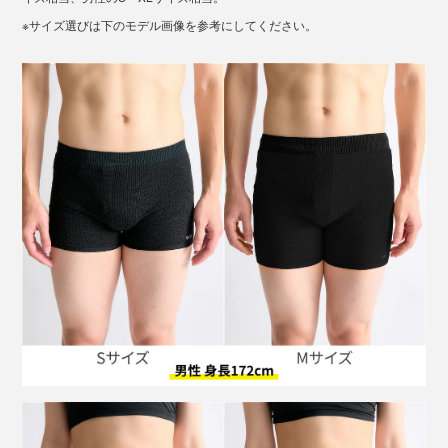
も動いても快適に過ごせる。そして、「捨てない未来の
ともたいていの体型をカバー。
※サイズ選びは下のモデル画像を参考にしてください。
実現」という理念のもと、使用済み繊維からの再生ポリ
その挑戦の最中、「ポリエステルが再生できる技術があ
エステルを自社開発する姿勢にも、頭が下がる想い。
る」ことがわかり、そちらの挑戦にシフト。当時、使用
済みの繊維からポリエステルを作ることは、ラボレベル
地球のためにも、私のためにも、『BRING』はず〜っと
の技術としては可能でも、商業ベースにのせることは限
続いてほしいブランドです。
りなく不可能とされていました。
しかし、様々な困難にも立ち向かい北九州市に自社プラ
ントを建設。
使用済みの服を回収
繊維から再生ポリエステルを作る
その繊維で服を作る
ビジネスとして成立させる
という高い壁を次々とクリアし、『株式会社JEPLAN』
のいまがあります。アパレルブランド『BRING』は、そ