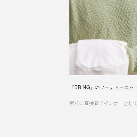
『BRING』のフーディーニ
素肌に直接着てインナーとして
“第二の皮膚”たる所以は5つ