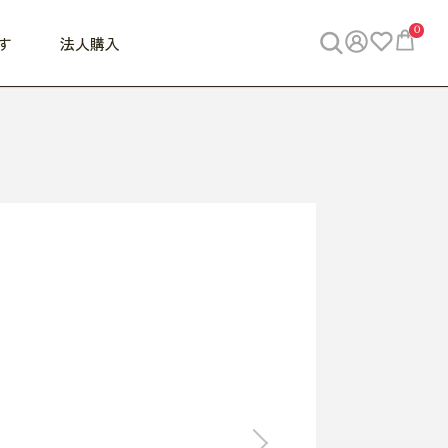
0
す
法人購入
WORK
ビジネス
ENJOY
寝具
10,000円 - 30,000円
30,000円以上
べて
すべて
すべて
すべて
らめきデスク
PC・スマホ関連
お出かけスパイス
敷き寝具
っと一息ふぅ
椅子・クッション
思い出トラベル
掛け寝具
っぱり清潔感
収納
外で過ごすって最高
パジャマ
事へGO
ビジネス／小物
好き・・にどっぷり
枕・小物
食料品
旅行・遊び
すべて
すべて