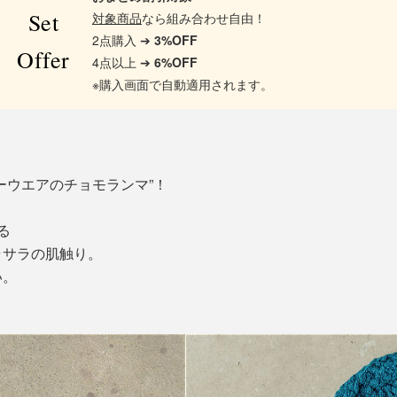
Set
対象商品
なら組み合わせ自由！
2点購入 ➔
3%OFF
Offer
4点以上 ➔
6%OFF
※購入画面で自動適用されます。
ーウエアのチョモランマ”！
る
ラサラの肌触り。
い。
。