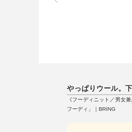
調理家電
調理器具
食器
タオル・ふきん
キッチン雑貨
やっぱりウール。
《フーディニット／男女兼用
フーディ」｜BRING