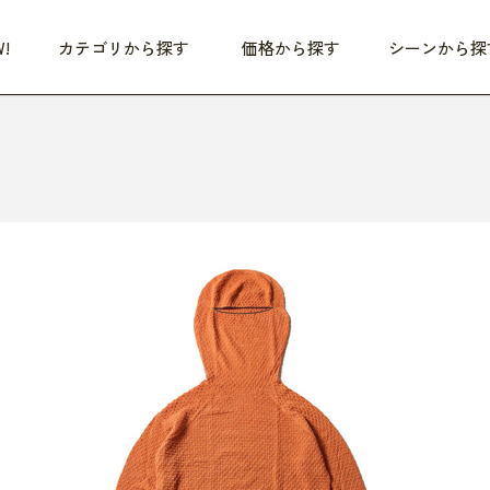
!
カテゴリから探す
価格から探す
シーンから探
つめた〜い夏、どうぞ！
HEALTHY
家電
HOME
ファッション
- 3,000円
3,000円 - 5,000円
5,000円 - 10,000円
OP10
すべて
すべて
すべて
すべて
す
朝までぐっすり
リビング家電
居心地のいい空間
服
ひ
商品 (新着順)
本気で休む
キッチン家電
家事ルンルン
バッグ
ほ
覧
いつも清潔
美容・健康家電
食いしん坊クラブ
靴・靴下
や
じぶんメンテナンス
オーディオ家電
料理と団らん
レイングッズ
仕
め割引
おうちエクササイズ
ファッション／小物
レット
の他
日用品
健康・美容
すべて
すべて