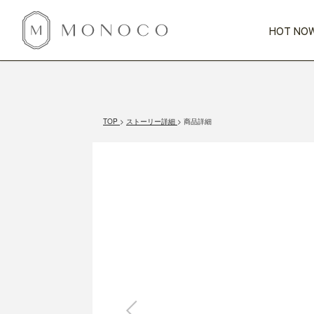
HOT NOW
新商品
CATEGORY
PRICE
SCENE
HOT NOW!
GIFTS
インテリア
1,000円未満
1,000円 
TOP
ストーリー詳細
商品詳細
今週のT
カテゴリから探す
価格から探す
シーンから探す
すべて
すべて
特別な贈りもの
家具
すべての
会話が弾む
収納
特集一
気のきく手土産
照明
毎日使ってね
インテリア雑貨
おまと
ベランダ・庭
アウト
インテリア／そ
キッチン
すべて