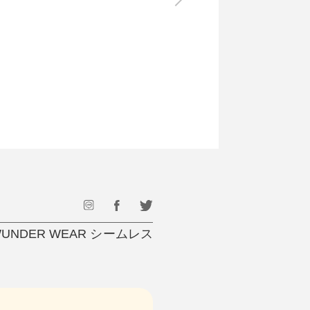
最後のひと口までキンキン
ドリンク
旅行
フード
アウトドア
旅行遊び／その他
DER WEAR シームレス