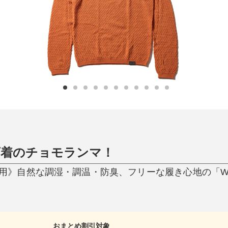
ひんやり今治タオル、生き返る〜
掃除・洗濯
肌・髪ケア
タオル
バスグッズ
スリッパ
ひんやりグッズ
防災用品
あったかグッズ
水筒
健康グッズ
日用品／その他
オーラルケア
下着のチョモランマ！
》自然な調湿・調温・防臭、フリーな履き心地の「WUN
おまとめ割引対象