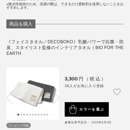
※吸水性保持のため、洗濯の際は、できるだけ柔軟剤を使用しないことをお
すすめします。
ブランドタグは、コンセプトや素材説明、洗濯絵表示を
デザインの一部に昇華。目にする度に「モノを大切に使
商品を購入
個人的には、ワッフル地「DECOBOKO」のフェイスタ
うこと」「環境に配慮すること」に思いを馳せることの
オルがお気に入り。ふんわり厚手の生地が水気をよく吸
できる、ワンポイントになっています。
ってくれるので、家族で使っても気持ちよく拭けるし、
《フェイスタオル／DECOBOKO》乳酸パワーで抗菌・防
タオル掛けでいちいち整えなくてもピシッとしていてく
臭、スタイリスト監修のインテリアタオル｜BIO FOR THE
EARTH
れます。
ちなみに、使い始める前の新品と5回洗濯後の厚みを比
3,300
べた写真がこちら。それぞれ4つ折りの状態です。
円（税込）
38人がお気に入り登録
的確なディレクションと、専門メーカーならではの知見
と技術、2方向のプロフェッショナルがうまく噛み合
い、「PlaX™」のポテンシャルが最大限に活かされ、感
度の高いタオルが完成しました。
カラーを選ぶ
倉庫出荷予定日： 2026年8月9日
万人を心地よく包むタオルは、使ってよし、贈ってよ
ラッピング可能