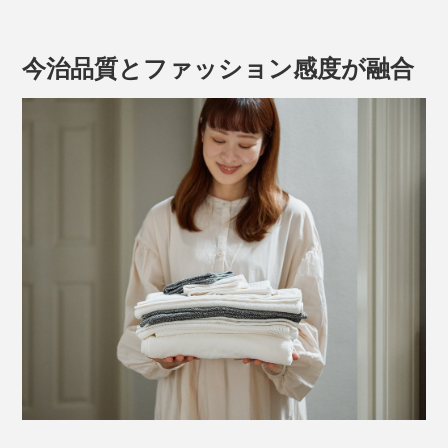
今治品質とファッション感度が融合
薬品で加工しているわけではなく、繊維自身が持つ天然
の機能なので、洗濯を重ねても効果は半永久的。
公的検査機関での試験では、「生乾き臭」の原因菌であ
る「モラクセラ菌」や、「黄色ブドウ球菌」「大腸菌」
「肺炎桿菌」を99.9％除去
、足のにおいや汗に混じ
こだわったのは、生活感のないホテルライクなデザイン
（※1）
る疲労臭など、「体臭」の成分である「イソ吉草酸」を
と、肌ざわりの心地よさ。そこにあるだけで空間が豊か
99％、「酢酸」を96％除去する、消臭効果が実証され
になるようなタオルです。
ています
。
（※2）
本品は、フワッと甘く織ったワッフル生地
※１ 一般財団法人メンケン品質検査協会JIS L1902菌液吸収法による抗菌試