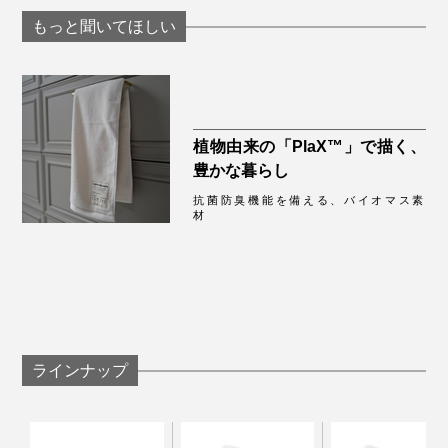
し。生分解性プラスチックを使用した、ジップ付きパッ
もっと聞いてほしい
ケージ入りで、プレゼントにもぴったりです。
タオルが視界に入る度、肌にふれる度、気持ちが一段ア
ガるのを感じられるはず。バスルームのプチ模様替えに
も一役買います。
植物由来の「PlaX™」で描く、
豊かな暮らし
抗菌防臭機能を備える、バイオマス素
材
それぞれ、使うほどふんわり感が増しているのが分かり
ます！
ラインナップ