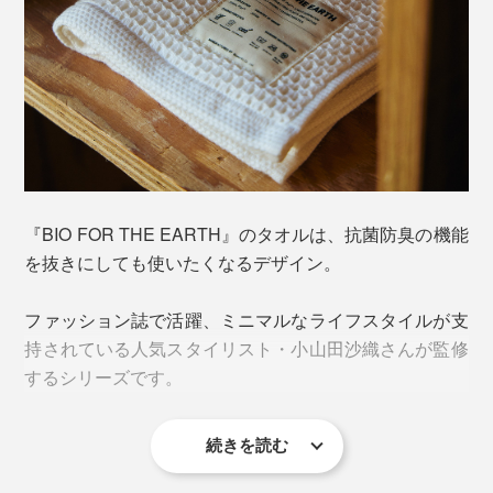
『BIO FOR THE EARTH』のタオルなら大丈夫。
『BIO FOR THE EARTH』のタオルは、抗菌防臭の機能
抗菌防臭機能を持つ、サトウキビ由来の次世代合成繊維
を抜きにしても使いたくなるデザイン。
「PlaX™（プラックス）」を使用。繊維に含まれる乳酸
が雑菌の増殖を防ぎ、ニオイを防止します。
ファッション誌で活躍、ミニマルなライフスタイルが支
持されている人気スタイリスト・小山田沙織さんが監修
するシリーズです。
続きを読む