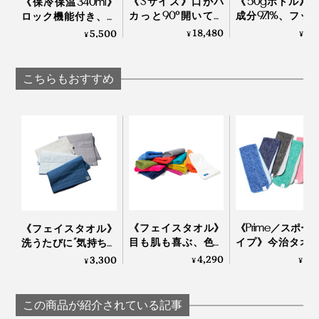
《Sサイズ》口がパ
《50gボトル》
《保冷保温340ml》
カっと90°開いて、
成分97.1%、フッ
ロック機能付き、直
荷物が見える、出し
発泡剤・研磨剤
飲みタイプの「ステ
18,480
1,
5,500
¥
¥
¥
入れスムーズな「バ
存料・合成原料
ンレス製タンブラ
ネパカリュック」｜
ーの「木曽檜歯
ー」｜Black+Blum
mayumasa
ジェル」
こちらもおすすめ
《フェイスタオル》
《Prime／スポー
《フェイスタオル》
目も肌も喜ぶ、色鮮
イプ》今治タオ
洗うたびに“気持ち良
やかなオーガニック
冷感生地のハイ
さ”が進化！触れた瞬
4,290
3,
3,300
¥
¥
¥
タオル｜
ッドタオル｜ー℃
間に水を吸い上げ、
Hippopotamus
すぐ乾くタオル｜
YARN HOME
この商品が紹介されている記事