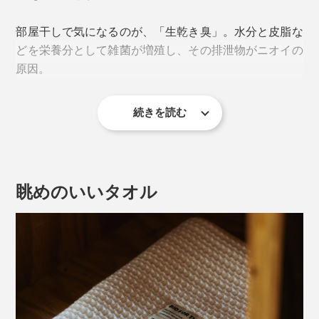
部屋干しで気になるのが、「生乾き臭」。水分と皮脂な
どを栄養分として雑菌が増殖し、その排泄物がニオイの
原因。
続きを読む
一度ついたニオイは洗濯しても取れにくいので、とにか
く雑菌を増やさないことが重要。とはいえ、毎日洗濯で
きないこともあるし、抗菌洗剤は独特のニオイが苦
手……。
眺めのいいタオル