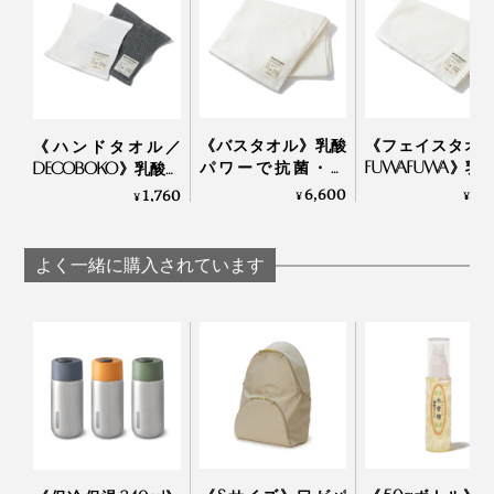
《バスタオル》乳酸
《フェイスタオ
《ハンドタオル／
パワーで抗菌・防
FUWAFUWA》乳
DECOBOKO》乳酸パ
臭、スタイリスト監
ワーで抗菌・防
ワーで抗菌・防臭、
6,600
3,
1,760
¥
¥
¥
修のインテリアタオ
スタイリスト監
スタイリスト監修の
ル｜BIO FOR THE
インテリアタオ
タオル｜BIO FOR THE
EARTH
BIO FOR THE EART
EARTH
よく一緒に購入されています