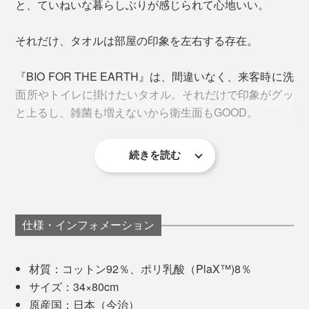
と、ていねいな暮らしぶりが感じられて心地いい。
臭わないということは、「雑菌が増殖していない＝清潔
なまま」ということ。
それだけ、タオルは部屋の印象を左右する存在。
もちろん汚れは残るので、使用都度の洗濯をおすすめし
今回のプロジェクトでは、小山田さん所有のお気に入り
『BIO FOR THE EARTH』は、間違いなく、来客時に洗
ますが、「フェイスタオル」はトイレやキッチン、洗面
のタオルたちの「いいとこ取り」と「もっとこうだった
フックにかけられるテープには、ロゴの刺繍が施され、
面所やトイレに掛けたいタオル。それだけで印象がグッ
所で1日に何度も手を拭くためのタオルとして最適。速
らいいのに」を叶えるべく、議論と試作を重ねて、イメ
デザインのアクセントに。
と上るし、雑菌も増えないから衛生面もGOOD。
乾性も高く、安心して使えます。
ージを共有。
「PlaX™」について詳しくはこちら＞＞
できあがったタオルは、色・厚み・肌ざわり・耐久性、
続きを読む
すべてがイメージ通り。小山田さんの理想がカタチにな
りました。
もちろん、品質は今治クオリティー。1cm角のタオル片
仕様・インフォメーション
を水に浮かべると5秒以内に沈み始める「吸水性」のほ
か、脱毛率や耐久性など、厳しい基準をクリアしていま
材質：コットン92％、ポリ乳酸（PlaX™)8％
す。
サイズ：34×80cm
原産国：日本（今治）