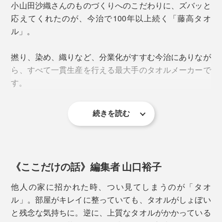
「DECOBOKO」のフェイスタオル。しっかり地厚で、
小山田沙織さんのものづくりへのこだわりに、ズバッと
験結果
吸水性抜群。綿100％のものより、乾きやすい特性も。
応えてくれたのが、今治で100年以上続く「藤高タオ
※２ ニッセンケン品質評価センター イソ吉草酸はGC法、酢酸は検知管法に
よる試験結果 （パイル部分コット70％、PlaX™30%のタオルを使用）
ル」。
肌の接地面積が小さいので、水気を含んでもサラサラ。
家族で使っても心地いいままです。
撚り、染め、織りなど、分業化がすすむ今治にありなが
黄色ブドウ球菌の増減比較
ら、すべて一貫生産を行える最大手のタオルメーカーで
カラーは、オフホワイトの「SHIOMUSUBI」と、ブラ
す。
ックとオフホワイトのミックスの「GOMASHIO」。小
山田さんのネーミングセンスも抜群。生活感が出てしま
続きを読む
いがちな洗面所が、モダン空間に生まれ変わります。
《ここだけの話》編集者 山口裕子
他人の家に招かれた時、つい見てしまうのが「タオ
ル」。部屋がキレイに整っていても、タオルがしょぼい
と残念な気持ちに。逆に、上質なタオルがかかっている