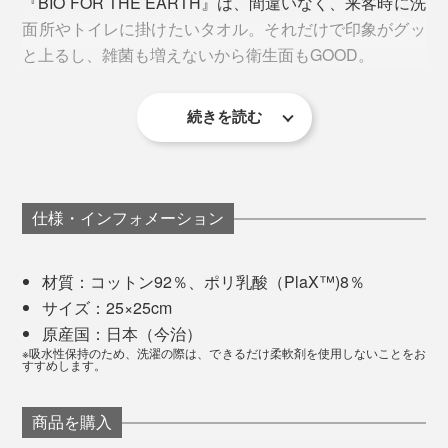
ブランドタグは、コンセプトや素材説明、洗濯絵表示を
『BIO FOR THE EARTH』は、間違いなく、来客時に洗
のタオルたちの「いいとこ取り」と「もっとこうだった
ますが、1日に何度も手を拭いたり、汗をぬぐうための
デザインの一部に昇華。目にする度に「モノを大切に使
面所やトイレに掛けたいタオル。それだけで印象がグッ
らいいのに」を叶えるべく、議論と試作を重ねて、イメ
「ハンドタオル」には最適。速乾性も高く、安心して使
うこと」「環境に配慮すること」に思いを馳せることの
と上るし、雑菌も増えないから衛生面もGOOD。
ージを共有。
えます。
できる、ワンポイントになっています。
できあがったタオルは、色・厚み・肌ざわり・耐久性、
続きを読む
「PlaX™」について詳しくはこちら＞＞
すべてがイメージ通り。小山田さんの理想がカタチにな
りました。
もちろん、品質は今治クオリティー。1cm角のタオル片
仕様・インフォメーション
を水に浮かべると5秒以内に沈み始める「吸水性」のほ
か、脱毛率や耐久性など、厳しい基準をクリアしていま
材質：コットン92％、ポリ乳酸（PlaX™)8％
す。
サイズ：25×25cm
原産国：日本（今治）
※吸水性保持のため、洗濯の際は、できるだけ柔軟剤を使用しないことをお
すすめします。
商品を購入
タオルが視界に入る度、肌にふれる度、気持ちが一段ア
個人的には、ワッフル地「DECOBOKO」のフェイスタ