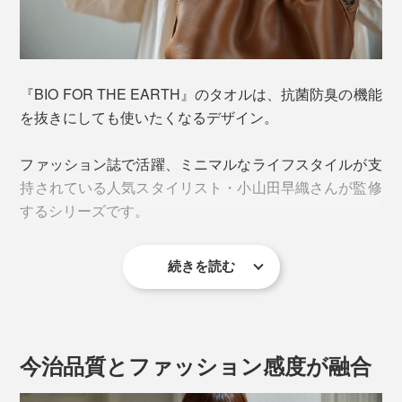
『BIO FOR THE EARTH』のタオルなら大丈夫。
『BIO FOR THE EARTH』のタオルは、抗菌防臭の機能
を抜きにしても使いたくなるデザイン。
抗菌防臭機能を持つ、サトウキビ由来の次世代合成繊維
「PlaX™（プラックス）」を使用。繊維に含まれる乳酸
ファッション誌で活躍、ミニマルなライフスタイルが支
が雑菌の増殖を防ぎ、ニオイを防止します。
持されている人気スタイリスト・小山田早織さんが監修
するシリーズです。
続きを読む
今治品質とファッション感度が融合