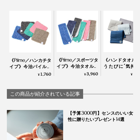
《Prime／スポーツタ
《ハンドタオル
《Prime／ハンカチタ
イプ》今治タオルと
うたびに“気持
イプ》今治パイルと
冷感生地のハイブリ
さ”が進化！触れ
冷感生地のハイブリ
3,960
2,
1,760
¥
¥
¥
ッドタオル｜ー℃
間に水を吸い上
ッドタオル｜ー℃
すぐ乾くタオル
YARN HOME
この商品が紹介されている記事
【予算3000円】センスのいい女
性に贈りたいプレゼント14選