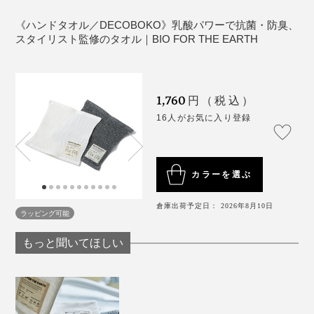
ガるのを感じられるはず。
オルがお気に入り。ふんわり厚手の生地が水気をよく吸
ってくれるので、家族で使っても気持ちよく拭けるし、
《ハンドタオル／DECOBOKO》乳酸パワーで抗菌・防臭、
タオル掛けでいちいち整えなくてもピシッとしていてく
スタイリスト監修のタオル｜BIO FOR THE EARTH
れます。
ちなみに、使い始める前の新品と5回洗濯後の厚みを比
1,760
円（税込）
べた写真がこちら。それぞれ4つ折りの状態です。
16人がお気に入り登録
的確なディレクションと、専門メーカーならではの知見
と技術、2方向のプロフェッショナルがうまく噛み合
い、「PlaX™」のポテンシャルが最大限に活かされ、感
カラーを選ぶ
度の高いタオルが完成しました。
倉庫出荷予定日： 2026年8月10日
ラッピング可能
万人を心地よく包むタオルは、使ってよし、贈ってよ
し。生分解性プラスチックを使用した、ジップ付きパッ
もっと聞いてほしい
ケージ入りで、プレゼントにもぴったりです。