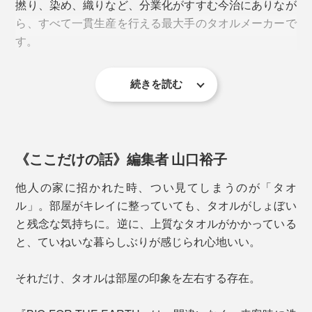
撚り、染め、織りなど、分業化がすすむ今治にありなが
ら、すべて一貫生産を行える最大手のタオルメーカーで
黄色ブドウ球菌の増減比較
カラーは、オフホワイトの「SHIOMUSUBI」と、ブラ
す。
ックとオフホワイトのミックスの「GOMASHIO」。小
山田さんのネーミングセンスも抜群です。
続きを読む
《ここだけの話》編集者 山口裕子
他人の家に招かれた時、つい見てしまうのが「タオ
ル」。部屋がキレイに整っていても、タオルがしょぼい
と残念な気持ちに。逆に、上質なタオルがかかっている
と、ていねいな暮らしぶりが感じられ心地いい。
臭わないということは、「雑菌が増殖していない＝清潔
なまま」ということ。
それだけ、タオルは部屋の印象を左右する存在。
今回のプロジェクトでは、小山田さん所有のお気に入り
もちろん汚れは残るので、使用都度の洗濯をおすすめし