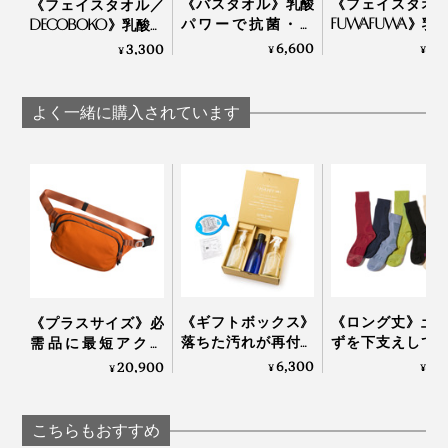
《バスタオル》乳酸
《フェイスタオ
《フェイスタオル／
パワーで抗菌・防
FUWAFUWA》乳
DECOBOKO》乳酸パ
臭、スタイリスト監
ワーで抗菌・防
ワーで抗菌・防臭、
6,600
3,
3,300
¥
¥
¥
修のインテリアタオ
スタイリスト監
スタイリスト監修の
ル｜BIO FOR THE
インテリアタオ
インテリアタオル｜
EARTH
BIO FOR THE EART
BIO FOR THE EARTH
よく一緒に購入されています
《ギフトボックス》
《ロング丈》土
《プラスサイズ》必
落ちた汚れが再付着
ずを下支えして
需品に最短アクセ
しない、綿もカシミ
底筋をサポート
ス、誰でも整理上手
6,300
1,
20,900
¥
¥
¥
ヤも洗える「洗濯洗
「疲れしらずの
になれる「スリング
剤」｜Fukii
した®」｜エコ
バッグ」｜Orbitkey
ッグ
こちらもおすすめ