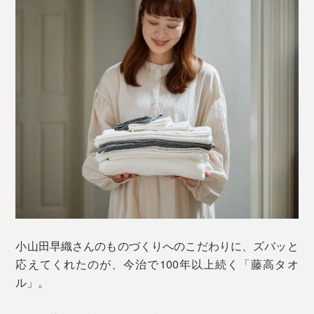
薬品で加工しているわけではなく、繊維自身が持つ天然
の機能なので、洗濯を重ねても効果は半永久的。
公的検査機関での試験では、「生乾き臭」の原因菌であ
る「モラクセラ菌」や、「黄色ブドウ球菌」「大腸菌」
こだわったのは、生活感のないホテルライクなデザイン
「肺炎桿菌」を99.9％除去
、足のにおいや汗に混じ
（※1）
と、肌ざわりの心地よさ。そこにあるだけで空間が豊か
る疲労臭など、「体臭」の成分である「イソ吉草酸」を
になるようなタオルです。
99％、「酢酸」を96％除去する、消臭効果が実証され
ています
。
（※2）
本品は、フワッと甘く織ったワッフル生地
「DECOBOKO」のハンドタオル。しっかり地厚で、吸
小山田早織さんのものづくりへのこだわりに、ズバッと
※１ 一般財団法人メンケン品質検査協会JIS L1902菌液吸収法による抗菌試
水性抜群。綿100％のものより、乾きやすい特性も。
応えてくれたのが、今治で100年以上続く「藤高タオ
験結果
※２ ニッセンケン品質評価センター イソ吉草酸はGC法、酢酸は検知管法に
ル」。
よる試験結果 （パイル部分コット70％、PlaX™30%のタオルを使用）
肌の接地面積が小さいので、水気を含んでもサラサラ。
1日何度使っても心地いいままです。