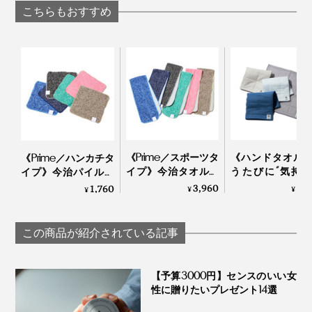
ッグ
こちらもおすすめ
《Prime／スポーツタ
《ハンドタオル
《Prime／ハンカチタ
イプ》今治タオルと
うたびに“気持
イプ》今治パイルと
冷感生地のハイブリ
さ”が進化！触れ
冷感生地のハイブリ
3,960
2,
1,760
¥
¥
¥
ッドタオル｜ー℃
間に水を吸い上
ッドタオル｜ー℃
すぐ乾くタオル
YARN HOME
この商品が紹介されている記事
【予算3000円】センスのいい女
性に贈りたいプレゼント14選