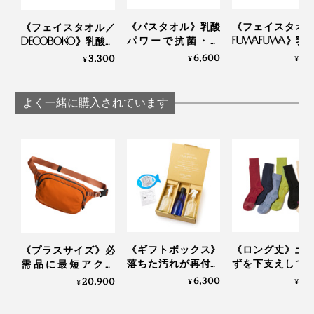
《バスタオル》乳酸
《フェイスタオ
《フェイスタオル／
パワーで抗菌・防
FUWAFUWA》乳
DECOBOKO》乳酸パ
臭、スタイリスト監
ワーで抗菌・防
ワーで抗菌・防臭、
6,600
3,
3,300
¥
¥
¥
修のインテリアタオ
スタイリスト監
スタイリスト監修の
ル｜BIO FOR THE
インテリアタオ
インテリアタオル｜
EARTH
BIO FOR THE EART
BIO FOR THE EARTH
よく一緒に購入されています
《ギフトボックス》
《ロング丈》土
《プラスサイズ》必
落ちた汚れが再付着
ずを下支えして
需品に最短アクセ
しない、綿もカシミ
底筋をサポート
ス、誰でも整理上手
6,300
1,
20,900
¥
¥
¥
ヤも洗える「洗濯洗
「疲れしらずの
になれる「スリング
剤」｜Fukii
した®」｜エコ
バッグ」｜Orbitkey