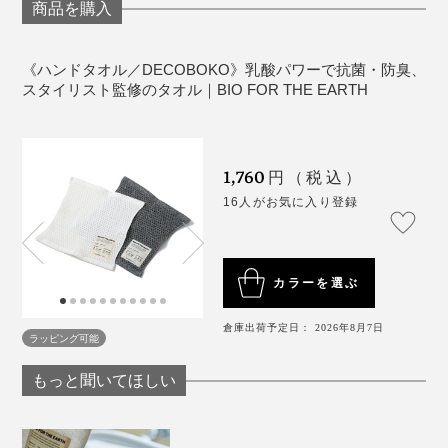
商品を購入
タオルが視界に入る度、肌にふれる度、気持ちが一段ア
個人的には、ワッフル地「DECOBOKO」のフェイスタ
ガるのを感じられるはず。
オルがお気に入り。ふんわり厚手の生地が水気をよく吸
ってくれるので、家族で使っても気持ちよく拭けるし、
《ハンドタオル／DECOBOKO》乳酸パワーで抗菌・防臭、
タオル掛けでいちいち整えなくてもピシッとしていてく
スタイリスト監修のタオル｜BIO FOR THE EARTH
れます。
ちなみに、使い始める前の新品と5回洗濯後の厚みを比
1,760
円（税込）
べた写真がこちら。それぞれ4つ折りの状態です。
16人がお気に入り登録
的確なディレクションと、専門メーカーならではの知見
と技術、2方向のプロフェッショナルがうまく噛み合
い、「PlaX™」のポテンシャルが最大限に活かされ、感
カラーを選ぶ
度の高いタオルが完成しました。
倉庫出荷予定日： 2026年8月7日
ラッピング可能
万人を心地よく包むタオルは、使ってよし、贈ってよ
し。生分解性プラスチックを使用した、ジップ付きパッ
もっと聞いてほしい
ケージ入りで、プレゼントにもぴったりです。