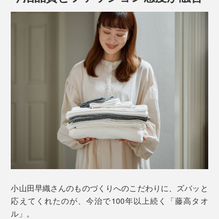
薬品で加工しているわけではなく、繊維自身が持つ天然
の機能なので、洗濯を重ねても効果は半永久的。
公的検査機関での試験では、「生乾き臭」の原因菌であ
る「モラクセラ菌」や、「黄色ブドウ球菌」「大腸菌」
こだわったのは、生活感のないホテルライクなデザイン
「肺炎桿菌」を99.9％除去
、足のにおいや汗に混じ
（※1）
と、肌ざわりの心地よさ。そこにあるだけで空間が豊か
る疲労臭など、「体臭」の成分である「イソ吉草酸」を
になるようなタオルです。
99％、「酢酸」を96％除去する、消臭効果が実証され
ています
。
（※2）
本品は、フワッと甘く織ったワッフル生地
「DECOBOKO」のハンドタオル。しっかり地厚で、吸
小山田早織さんのものづくりへのこだわりに、ズバッと
※１ 一般財団法人メンケン品質検査協会JIS L1902菌液吸収法による抗菌試
水性抜群。綿100％のものより、乾きやすい特性も。
応えてくれたのが、今治で100年以上続く「藤高タオ
験結果
※２ ニッセンケン品質評価センター イソ吉草酸はGC法、酢酸は検知管法に
ル」。
よる試験結果 （パイル部分コット70％、PlaX™30%のタオルを使用）