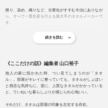
肌の接地面積が小さいので、水気を含んでもサラサラ。
1日何度使っても心地いいままです。
撚り、染め、織りなど、分業化がすすむ今治にありなが
ら、すべて一貫生産を行える最大手のタオルメーカーで
黄色ブドウ球菌の増減比較
カラーは、オフホワイトの「SHIOMUSUBI」と、ブラ
す。
ックとオフホワイトのミックスの「GOMASHIO」。小
山田さんのネーミングセンスも抜群です。
続きを読む
《ここだけの話》編集者 山口裕子
他人の家に招かれた時、つい見てしまうのが「タオ
ル」。部屋がキレイに整っていても、タオルがしょぼい
と残念な気持ちに。逆に、上質なタオルがかかっている
と、ていねいな暮らしぶりが感じられ心地いい。
臭わないということは、「雑菌が増殖していない＝清潔
なまま」ということ。
それだけ、タオルは部屋の印象を左右する存在。