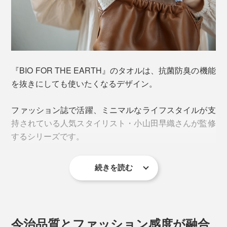
『BIO FOR THE EARTH』のタオルなら大丈夫。
『BIO FOR THE EARTH』のタオルは、抗菌防臭の機能
を抜きにしても使いたくなるデザイン。
抗菌防臭機能を持つ、サトウキビ由来の次世代合成繊維
「PlaX™（プラックス）」を使用。繊維に含まれる乳酸
ファッション誌で活躍、ミニマルなライフスタイルが支
が雑菌の増殖を防ぎ、ニオイを防止します。
持されている人気スタイリスト・小山田早織さんが監修
するシリーズです。
続きを読む
今治品質とファッション感度が融合