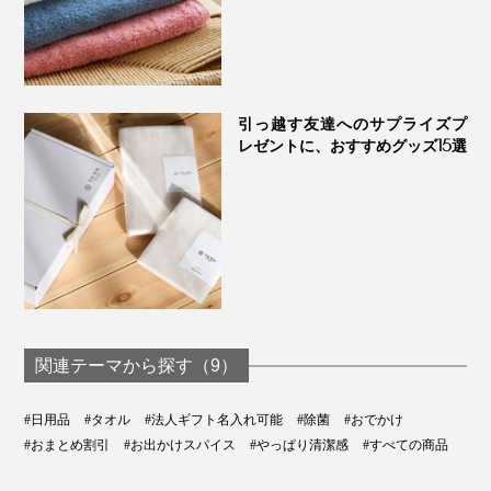
引っ越す友達へのサプライズプ
レゼントに、おすすめグッズ15選
関連テーマから探す（9）
#日用品
#タオル
#法人ギフト名入れ可能
#除菌
#おでかけ
#おまとめ割引
#お出かけスパイス
#やっぱり清潔感
#すべての商品