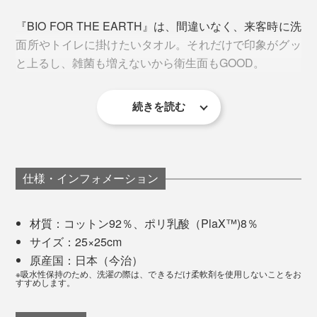
今回のプロジェクトでは、小山田さん所有のお気に入り
もちろん汚れは残るので、使用都度の洗濯をおすすめし
ブランドタグは、コンセプトや素材説明、洗濯絵表示を
『BIO FOR THE EARTH』は、間違いなく、来客時に洗
のタオルたちの「いいとこ取り」と「もっとこうだった
ますが、1日に何度も手を拭いたり、汗をぬぐうための
デザインの一部に昇華。目にする度に「モノを大切に使
面所やトイレに掛けたいタオル。それだけで印象がグッ
らいいのに」を叶えるべく、議論と試作を重ねて、イメ
「ハンドタオル」には最適。速乾性も高く、安心して使
うこと」「環境に配慮すること」に思いを馳せることの
と上るし、雑菌も増えないから衛生面もGOOD。
ージを共有。
えます。
できる、ワンポイントになっています。
できあがったタオルは、色・厚み・肌ざわり・耐久性、
続きを読む
「PlaX™」について詳しくはこちら＞＞
すべてがイメージ通り。小山田さんの理想がカタチにな
りました。
もちろん、品質は今治クオリティー。1cm角のタオル片
仕様・インフォメーション
を水に浮かべると5秒以内に沈み始める「吸水性」のほ
か、脱毛率や耐久性など、厳しい基準をクリアしていま
材質：コットン92％、ポリ乳酸（PlaX™)8％
す。
サイズ：25×25cm
原産国：日本（今治）
※吸水性保持のため、洗濯の際は、できるだけ柔軟剤を使用しないことをお
すすめします。