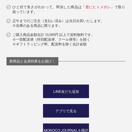
ひと目で良さがわかって、即決した商品は「
君にヒトメボレ
」で取り
扱っています。
正午までのご注文（支払い済み）は当日出荷いたします。
※在庫のある商品に限ります。
ご購入商品金額合計 10,000円 以上で送料無料です。
※一部配送便（特別配送便、クール便等）を除く
※ギフトラッピング料、配送料を除く合計金額
新商品と会員特典をお届け！
LINE友だち追加
アプリで見る
MONOCO JOURNALを購読