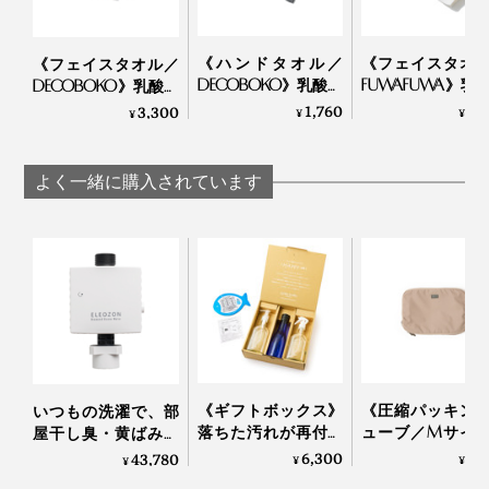
《ハンドタオル／
《フェイスタオ
《フェイスタオル／
DECOBOKO》乳酸パ
FUWAFUWA》乳
DECOBOKO》乳酸パ
ワーで抗菌・防臭、
ワーで抗菌・防
ワーで抗菌・防臭、
1,760
3,
3,300
¥
¥
¥
スタイリスト監修の
スタイリスト監
スタイリスト監修の
タオル｜BIO FOR
インテリアタオ
インテリアタオル｜
THE EARTH
BIO FOR THE EART
BIO FOR THE EARTH
よく一緒に購入されています
《ギフトボックス》
《圧縮パッキン
いつもの洗濯で、部
落ちた汚れが再付着
ューブ／Mサイ
屋干し臭・黄ばみ・
しない、綿もカシミ
『Aww』のスー
カビ対策できる「洗
6,300
4,
43,780
¥
¥
¥
ヤも洗える「洗濯洗
ースにピタッと
濯機用オゾン水生成