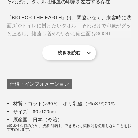
それだけ、タオルは部屋の印象を左右する存在。
ます。
今回のプロジェクトでは、小山田さん所有のお気に入り
『BIO FOR THE EARTH』は、間違いなく、来客時に洗
のタオルたちの「いいとこ取り」と「もっとこうだった
「PlaX™」について詳しくはこちら＞＞
ブランドタグは、コンセプトや素材説明、洗濯絵表示を
面所やトイレに掛けたいタオル。それだけで印象がグッ
らいいのに」を叶えるべく、議論と試作を重ねて、イメ
デザインの一部に昇華。目にする度に「モノを大切に使
と上るし、雑菌も増えないから衛生面もGOOD。
ージを共有。
うこと」「環境に配慮すること」に思いを馳せることの
できる、ワンポイントになっています。
できあがったタオルは、色・厚み・肌ざわり・耐久性、
続きを読む
すべてがイメージ通り。小山田さんの理想がカタチにな
りました。
もちろん、品質は今治クオリティー。1cm角のタオル片
仕様・インフォメーション
を水に浮かべると5秒以内に沈み始める「吸水性」のほ
か、脱毛率や耐久性など、厳しい基準をクリアしていま
材質：コットン80％、ポリ乳酸（PlaX™)20％
す。
サイズ：60×120cm
原産国：日本（今治）
※吸水性保持のため、洗濯の際は、できるだけ柔軟剤を使用しないことをお
すすめします。