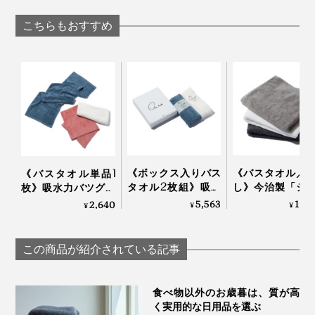
剤」｜Fukii
る！ファスナー
器」｜ELEOZON
類をさらにギュ
こちらもおすすめ
圧縮できる「ト
ルケース」
《ボックス入りバス
《バスタオル／
《バスタオル単品1
タオル2枚組》吸水
し》今治製「シ
枚》吸水力バツグン
力バツグンだから、
ル織機」でゆっ
だから、半分のサイ
5,563
11,
2,640
¥
¥
¥
半分のサイズでOK！
織った、育つタ
ズでＯＫ！洗うほど
洗うほどにフワッフ
｜SHUTTLE 1963
にフワッフワになる
ワになる「バスタオ
「バスタオル」｜浅
この商品が紹介されている記事
ル」｜浅野撚糸 エア
野撚糸 エアーかおる
ーかおる エニータイ
エニータイム
ム
食べ物以外のお歳暮は、質が高
く実用的な日用品を選ぶ