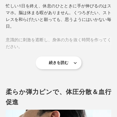
忙しい1日を終え、休息のひとときに手が伸びるのはス
マホ。脳は休まる暇がありません。くつろぎたい、スト
レスを和らげたいと願っても、思うようにはいかない毎
日。
意識的に刺激を遮断し、身体の力を抜く時間を作ってく
ださい。
続きを読む
脳と身体はリンクしているもの。視覚・聴覚を休ませる
だけでなく、筋肉や関節をゆるませることで、脳の緊張
もほぐれるのです。
柔らか弾力ピンで、体圧分散＆血行
方法はいろいろありますが、手っ取り早いのが入浴。
促進
浴室というひとりきりの空間で、温かな浮力に身を委ね
れば、たちまち副交感神経が優位になって、脳からはα