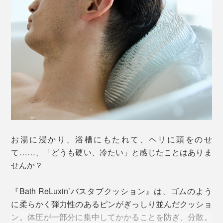
波が。「お湯にゆったり浸かる」ことは、最も身近なス
トレス緩和の手段です。
「お湯に10分間浸かっていられない」という人もいると
思いますが、それは湯船でリラックスしきれていないだ
けかも。
『Bath ReLuxin’バスタブクッション』があれば、未知
のくつろぎレベル。ふわ〜っと力が抜ききれて、気分も
ゆったり。シャワー派のあなたにもおすすめします！
お湯に浸かり、浴槽にもたれて、ヘリに頭をのせ
て……、「どうも硬い、冷たい」と感じたことはありま
せんか？
『Bath ReLuxin’バスタブクッション』は、ゴムのよう
に柔らかく弾力性のあるピンがぎっしり並んだクッショ
ン。体圧が一部分に集中してかかることを防ぎ、分散。