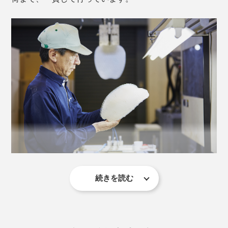
＜ヒップ用＞
浴槽にセットするときは、穴のある方を下にしてセッ
ト。首筋に添い、頭の丸みにいい感じにフィットしま
続きを読む
す。
約30年前、人工芝の形状から「フットブラシ」を思いつ
クッションが滑り止めにもなるので、お湯に肩まで浸か
き、開発をスタート。改良に改良を重ね、「
フットグル
って体中の力を抜いても、お湯の中に沈むことなく姿勢
ーマーグラン
」として累計80万個の大ヒット商品に。
をキープ。つまりは、すべての緊張から解放されるとい