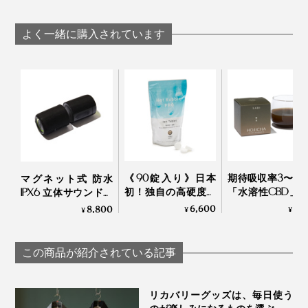
などを調節して、適切に使用してください。
も。
湿疹・皮膚炎・傷などがある部位には使用しないで
ください。また、万一かぶれたり、刺激を感じた時
よく一緒に購入されています
最高の脱力を知ってしまった今、これなしにリラックス
は使用を中止し、医師にご相談ください。
できる気がしません！
すり傷、切り傷など皮膚から出血やひび割れがある
場合は、ご使用にならないでください。
乳幼児やお子様の手の届かないところに保管してく
裏の吸盤は、お湯に浸かりながらでも簡単につけ外しが
ださい。
おしゃれな箱入り、くつろぎと贅沢感を贈るプレゼント
できるので、家族それぞれでちょうどいい場所を探せま
浴槽の形状や材質によっては吸盤が付かない場合が
として、母の日や父の日にもぴったりです。
す。
あります。
本製品に破損が見られた場合は使用しないでくださ
《90錠入り》日本
期待吸収率3〜5
マグネット式 防水
「ヘッド・ネック用」「ヒップ用」とありますが、浴槽
初！独自の高硬度マ
「水溶性CBD」
IPX6 立体サウンドの
い。
の形状やその日の気分で、使う場所は自由。背中に当て
イクロカプセル技術
ほうじ茶｜SABI f
Bluetooth デュアル ス
6,600
5,
8,800
¥
¥
¥
カビが発生した場合は、ご使用にならないでくださ
が生んだ“重炭酸
sleep
ピーカー｜MaGdget
てもよし、かかとに当ててもよし。好きな場所をいたわ
い。
湯”のタブレット入浴
Dual Speaker
ってみてください。
剤｜薬用Hot Bubble
火のそばには置かないでください。
この商品が紹介されている記事
PRO
本体の上に物を置いたり、裏返しにして置かないで
使ったあとは、軽く洗い流して、吊るしておくだけ。裏
ください。ピンが変形する場合があります。
が吸盤になっているので、壁にペタッと貼ることもでき
リカバリーグッズは、毎日使う
素材の性質上、本体の色の変化があります。