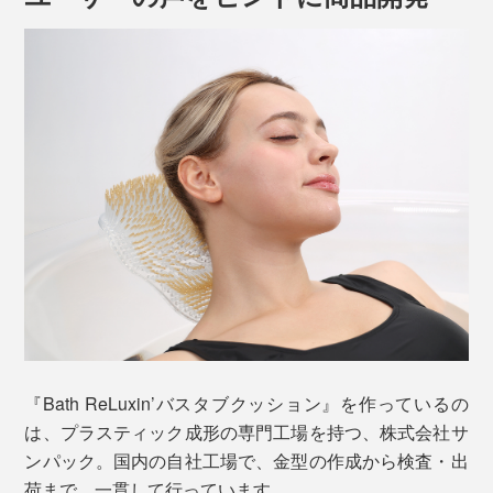
バスタブクッションに体重を預けてみると、無数のピン
に支えられ、ふわっとお湯に浮く感じ。首筋やヒップに
当たっていた浴槽のゴツゴツ感がなくなり、首筋のツボ
を優しく押されて、なんとも言えない気持ちよさ。
体圧分散の検証実験では、「ヘッド・ネック用」を後頭
部に敷いた場合で、最大圧力は78％減少。「ヒップ用」
「ヘッド・ネック用」は、ピンの先端にすべすべのコー
を敷いた場合、53％減少するという結果が！
ティング加工。肌触りが良く、髪の毛が絡みにくくなっ
ています。コーティング部分の色は、ゴールド・シルバ
ーの2色展開。どちらの色も効果は同じです。
＜ヘッド・ネック用＞
『Bath ReLuxin’バスタブクッション』を作っているの
は、プラスティック成形の専門工場を持つ、株式会社サ
ンパック。国内の自社工場で、金型の作成から検査・出
荷まで、一貫して行っています。