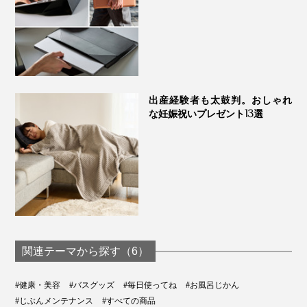
る心配もほぼありません。
長期間使わない場合は、水気を拭き取り、浴室から出し
て保管してください。
出産経験者も太鼓判。おしゃれ
な妊娠祝いプレゼント13選
関連テーマから探す（6）
#健康・美容
#バスグッズ
#毎日使ってね
#お風呂じかん
#じぶんメンテナンス
#すべての商品