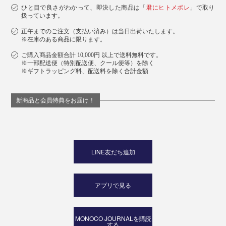
ひと目で良さがわかって、即決した商品は「
君にヒトメボレ
」で取り
扱っています。
正午までのご注文（支払い済み）は当日出荷いたします。
※在庫のある商品に限ります。
ご購入商品金額合計 10,000円 以上で送料無料です。
※一部配送便（特別配送便、クール便等）を除く
※ギフトラッピング料、配送料を除く合計金額
新商品と会員特典をお届け！
LINE友だち追加
アプリで見る
MONOCO JOURNALを購読
する