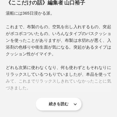
うことです。
《ここだけの話》編集者 山口裕子
※入浴中は眠らないでください。
湯船には365日浸かる派。
これまで、布製のもの、空気を出し入れするもの、突起
がボコボコついたもの、いろんなタイプのバスクッショ
ンを使ったことがありますが、布製は水切れが悪く、入
浴剤の色移りや衛生面が気になる。突起があるタイプは
クッション性がイマイチ。
どれも次第に使わなくなり、何も使わずともそれなりに
リラックスしているつもりでいましたが、本品を使って
頭をのせたら、左右にコロコロ転がしてみてください。
みて、これまでリラックスしきれていなかったことに気
ピンが首筋のツボを優しく刺激して、気持ちいいことこ
づきました。
の上なし。脳の血流が増すのをじわじわ感じます。
写真は、「
フットグルーマーグラン
」
ピン先から裏の吸盤まで、ひとつの金型に柔らかな樹脂
続きを読む
「バスタブクッション」を使うと、全身脱力できる。脱
を流し込んで作るという一体成形は、専門メーカーなら
力してもお湯の中に滑っていかない。
では。