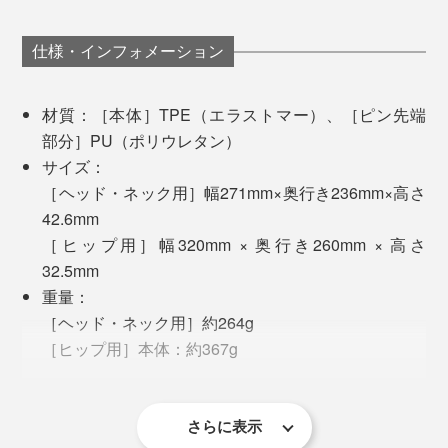
細かい金型に、均等に樹脂を流し込むのも、固めた後に
仕様・インフォメーション
取り外すのにも、繊細な技術が必要。継ぎ目がないの
で、パーツが外れることがなく、時間と共に硬くなった
材質：［本体］TPE（エラストマー）、［ピン先端
りベタつくこともありません。
部分］PU（ポリウレタン）
サイズ：
［ヘッド・ネック用］幅271mm×奥行き236mm×高さ
42.6mm
「ヒップ用」は、二つの丸みがそれぞれフィットする形
［ヒップ用］幅320mm × 奥行き260mm × 高さ
状。裏を見るとドーム状の凹みが２つあります。ピン先
32.5mm
にコーティング加工はなく、カラーはクリア1色。
重量：
［ヘッド・ネック用］約264g
［ヒップ用］本体：約367g
脱力できると、ぐるぐるとした考え事も手放すことがき
耐熱温度：65℃
て無心になれる。身体と頭って繋がってるんだなと改め
生産国：日本
て思いました。
さらに表示