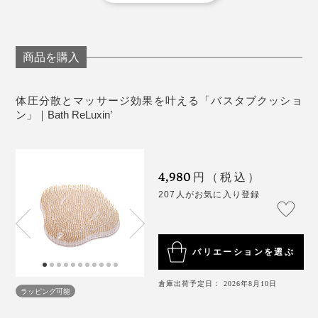
＜お手入れ＞
あるとき、『フットグルーマーグラン』のユーザーから
汚れが気になる時は、中性洗剤で洗ってください。
3週間ぶりに「バスタブクッション」を使わずお湯に浸
「バスピロー代わりに使ったら気持ちよかった！」とい
直接日光にあたる場所に置かないでください。変色
かってみると、浴槽ってこんなに硬かったっけ？と再認
う声が。なるほど！と社内で盛り上がり、商品化を決
する恐れがあります。
識。試しに全身の力を抜いてみると、ずるずるお湯の中
商品を購入
定。
長時間使用しない場合、カビが発生する恐れがあり
に沈んでしまう。
ますので、風通しの良い場所に保管してください。
体圧分散とマッサージ効果を叶える「バスタブクッショ
素材を柔らかく、形状を調整し、クッション性をプラス
65℃以上の熱湯をかけないでください。
ン」｜Bath ReLuxin’
して『Bath ReLuxin’バスタブクッション』が完成しま
特にくすぐったさはなく、浴槽から数cm浮くようなイ
＜使用上の注意＞
した。
入浴中に眠らないでください。また、眠気が強いと
メージ。ヒップの下をお湯が通る感覚は、初めての心地
きは本製品のご使用をお控えください。
よさ！浴槽の硬さ・冷たさを感じず、真冬でもあったか
4,980
円（税込）
心の動きをデータ化する「KOKORO」スケールを使っ
睡眠作用のある薬を服用したり、飲酒後の使用は絶
です。
207人がお気に入り登録
たテストでは、本品の使用前後で、「体のくつろぎ感」
対にしないでください。
が1.3倍、「気分の贅沢度」は約2.5倍にアップ。
体調が優れない時は使用しないでください。
本製品は治療用具ではありません。
バリエーションを選ぶ
用途以外には使用しないでください。
温まり方や体感などには個人差があります。体感や
倉庫出荷予定日： 2026年8月10日
クッション性とマッサージ効果の両方を兼ね備えてい
ラッピング可能
体調にあわせて、入浴時間・湯舟の設定温度・湯量
て、手入れもラクなものって、ありそうでなかったか