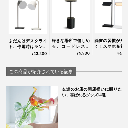
灯りを点けていない昼間も、インテリアになるスタイリ
ッシュなデザイン。
リモコン裏にはマグネットが内蔵しており、磁力が働く
場所にピタッと貼り付けられるので置く場所にも困りま
スチールにマットな粉体塗装の「ブラック」と「ホワイ
せん。
ト」。重厚感のある真鍮製の「ブラス」の3色展開で
す。
好きな場所で愉しめ
読書の習慣が身
ふだんはデスクライ
る、コードレスの
く！スマホ充電
ト、停電時はランタ
「晩酌ライト」
きる、ミニマル
ン、充電で4時間点
9,900
40,
13,200
¥
¥
¥
インの「LEDベ
灯する「2WAYコー
ライト」｜TALIA
ドレスLEDランプ」
｜LED Magnecco
この商品が紹介されている記事
portable lamp
友達のお店の開店祝いに贈りた
い、喜ばれるグッズ14選
スマートフォンから操作したい場合は、専用アプリ
「ROOM SWITCH」をダウンロードすれば操作もカン
タン。複数台まとめての操作もできちゃいます。