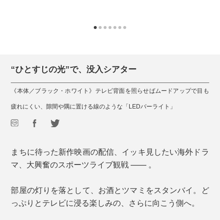
“ひとすじの光”で、没入シアター
《本体／ブラック・ホワイト》テレビ背面を照らせばムードアップで目も
疲れにくい、隙間や隅に置ける線のような「LEDバーライト」
まちに待った新作映画の配信、イッキ見したい海外ドラ
マ、大興奮のスポーツライブ観戦 —— 。
部屋の灯りを落として、お酒とツマミをスタンバイ。ど
っぷりとテレビに浸る楽しみの、さらに向こう側へ。