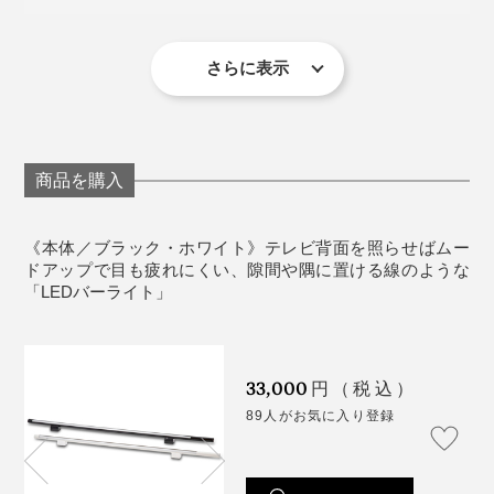
全光束：1100ルーメン（電球色）、1300ルーメン
の調整ができます。ダイヤルを左に回せばオレンジ色
レルショップのような魅せる飾り棚をつくれます。天井
ンに移動しているの？」とうっかり見逃してしまい、巻
（昼白色） LED一体型
（低く）に、右にまわせば白色（高く）になります。
を照らすと、天井が高く見える効果もあるのでおすす
き戻して観ることもしばしば。
消費電力：15ワット
さらに表示
め。
色温度：2800ケルビン（電球色）〜6500ケルビン
電球色は最大1100ルーメン、昼白色は最大1300ルーメ
部屋の灯りを消すと、今度はテレビの発光が目に刺さっ
（昼白色）
ンの明るさです。
て疲れちゃう。
点灯方法：プッシュスイッチ、専用リモコン
定格寿命：約20,000時間
商品を購入
そんな時、この「バーライト」が我が家にやって来て、
機能：調光機能（明るさ調節）、調色機能（色味調
リビングの価値が爆上がりしました。正直、シアターラ
節）、メモリー機能、タイマー機能（1時間単位で
イティングってムードだけかな？と半信半疑でしたが、
《本体／ブラック・ホワイト》テレビ背面を照らせばムー
ON・OFF最大12時間まで）
ドアップで目も疲れにくい、隙間や隅に置ける線のような
とんでもなかった。
「LEDバーライト」
付属品：専用リモコン（単4電池×2 電池別売）
映像の観やすさ、目の疲れにくさはもちろんのこと、一
※実物に近い色を画像で表現していますが、撮影環境、お使いのディスプレ
番の悩みだった映画やドラマにスーッと「集中」でき
イなどの条件によって多少の誤差が生じる場合がございます。
※スマートフォンAPP「ROOM SWITCH」対応 （アプリの接続にはWi-fi環
33,000
る！これぞ、“没入シアターライト”だなと感動。
円（税込）
境が必要です。2.4GHz帯の電波に対応しております。5GHz帯の電波には
対応しておりません。お手持ちのルーターにて電波の種類、接続方法をご
89人がお気に入り登録
確認下さい。）
※LED一体型のためLED交換は出来ません。1日6時間の点灯で約3,300日使
用できます。
※照明器具には寿命があり、使用環境によって異なりますが約8〜10年で
付属のリモコンやアプリで、明るさや色温度（2800、
す。外観に変化がなくても内部は劣化しますので8年ほど経って点灯しなく
なった場合は買い替えをおすすめします。寿命期間内で点灯しなくなった