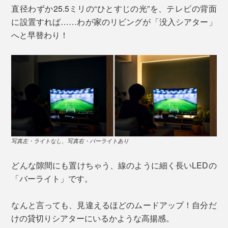
直径わずか25.5ミリの“ひとすじの光”を、テレビの背面
に設置すれば……わが家のリビングが「没入シアター」
へと早替わり！
写真左・ライトなし、写真右・バーライトあり
どんな隙間にも置けちゃう、線のように細く長いLEDの
「バーライト」です。
なんと言っても、見違えるほどのムードアップ！自分だ
けの貸切りシアターにいるかような高揚感。