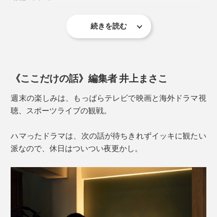
軽減
画面への映り込みを軽減
Scene2：ホテル風に
続きを読む
長時間の視聴でも疲れにくく、集中しやすい
ゲストを迎える時、玄関からリビングへ向かう廊下に、
明るさのグラデーションが生まれ、立体感と温かみ
ホテルのエグゼクティブ空間を思わせるライティングで
オンオフのみなら、本体のボタンを押すだけ。明るさや
のある空間になる
歓迎すれば喜ばれそう。別売りの「大理石ベース」に挿
色温度の調節は、付属のリモコンまたはアプリで遠隔操
してタテ置きでトイレに設置してもムーディ。
作ができちゃいます。
《ここだけの話》編集者 井上まさこ
実際に、「バーライト」のあり・なしで映画を観てみま
したが、目のラクさがまったく違いました。
週末の楽しみは、もっぱらテレビで映画と海外ドラマ視
聴、スポーツライブの観戦。
ハマったドラマは、次の話が待ちきれずイッキに観たい
派なので、休日はついつい夜更かし。
写真左は「
ブラス
」