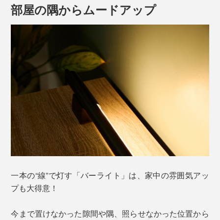
部屋の隅からムードアップ
なにより、真っ暗な部屋でテレビ画面の発光を長時間見
つめていると目が疲れちゃう……。
写真左・ライトなし、写真右・バーライトあり
そんな悩める夜のお愉しみ時間が、「バーライト」のひ
とすじの光で、ぐんとアップグレード。
一本の“線”で灯す「バーライト」は、家中の雰囲気アッ
プも大得意！
直径25.5mm。極限まで削ぎ落とした、潔いほどミニマ
ムなデザインです。
今まで置けなかった隙間や隅、照らせなかった位置から