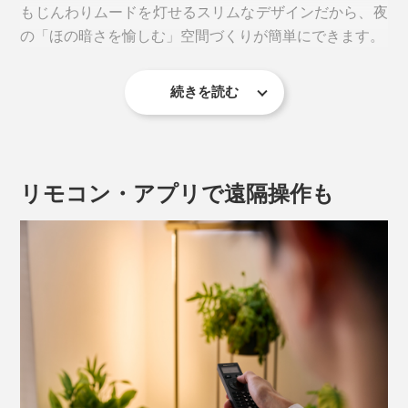
もじんわりムードを灯せるスリムなデザインだから、夜
の「ほの暗さを愉しむ」空間づくりが簡単にできます。
続きを読む
リモコン・アプリで遠隔操作も
写真は「
ブラス
」
スーッと1本の細い線を描くLED光と、照らす方向を自
由に調整もできる、独立したふたつのミニベース。
写真は「
ブラス
」
ライト台座の奥行きは4cmほどなので、5cm程度の隙間
があれば、どんな狭いスペースにも設置できちゃうスマ