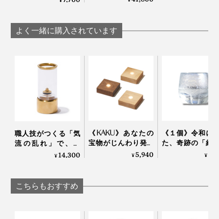
¥
かのような立体感が生まれ、非日常のシアター空間にい
疲れにくい、隙間や
アップで目も疲れに
るみたい。
隅に置ける線のよう
くい、隙間や隅に置
な「LEDバーライ
けるLEDバーライト
よく一緒に購入されています
ト」
専用「タテ置きベー
がんばった一日の肩の荷をおろして、お酒をチビチビ飲
ス」
みながら、思う存分観たい映像の世界に没入してくださ
キャプション：写真右は「
ブラス
」
い。
本品に付属の横置き用ベースふたつは、高級感のある大
理石製。内側にはマグネット搭載で、ライトの向きを簡
単に調整＆固定もできます。
《KAKU》あなたの
《１個》令和に
職人技がつくる「気
さらに下部の時計マークを押せば、夜間に重宝するオ
宝物がじんわり発光
た、奇跡の「結
流の乱れ」で、炎
ン・オフそれぞれのタイマーの設定も。
する｜木製ライトベ
ラス」｜結霜月
が“踊る”室内用オイル
5,940
5,
14,300
¥
¥
¥
ース／角形
（けっそうげっか
ランプ（オイル付
本リモコンは複数台のバーライトとベアリングすれば、
き）｜ダンシングラ
ンプ
左側の1〜6のボタンで切り替え操作もOK。リビング、
こちらもおすすめ
寝室、ダイニング、それぞれに設置してもひとつのリモ
「ブラック」と「ホワイト」はマグネット内蔵
コンやアプリで操作できちゃうのは便利です。