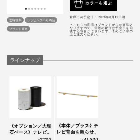
6500K）を自分好みに細かく設定できるから、部屋の雰
場合は、有償での修理となります。
カラーを選ぶ
直感的にわかりやすいシーン別のイラストアイコンボタ
囲気や気分、映像の世界観に合わせて調節できます。
ンも。
Scene5：ベッドまわりに
倉庫出荷予定日： 2026年8月19日頃
送料無料
ラッピング不可商品
温かみのあるオレンジ光で、寝る前のリラックス空間を
＊こちらの商品はブランドからの直送と
リラックスモード（マグカップマーク）
なりますので、実際の配送は予定日を前
ブランド直送
整えたいなら、ベッドのヘッドボードや足元に設置を。
後する場合がございます。予めご了承の
上ご注文ください。
明るさ50％、色温度2800K
タテ置きでベッドサイド灯にもGOOD。
リードモード（ブックマーク）
ラインナップ
明るさ100％、色温度5000K
ナイトモード（三日月マーク）
おまけに昼間はほとんど視覚に入らないスマートデザイ
明るさ1％、色温度4600K
ン。部屋のムードもぐんとアップして、またひとつ家時
間が好きになりました。
エコモード（リーフマーク）
点灯している明るさから光量を30％減らします。押
すたびに30％ずつ暗くなります。
《本体／ブラス》テ
《オプション／大理
レビ背面を照らせば
石ベース》テレビ背
背後を照らすと、まるでテレビモニターが浮かんでいる
ムードアップで目も
面を照らせばムード
41,800
7,700
¥