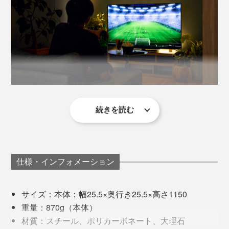
Scene3：カフェラウンジ風に
「調光」と「調色」はリモコン上部のダイヤルで。中央
植物の背後を照らすと、一気にカフェのまったり空間を
のボタンを押すことで、調光↔︎調色の操作を切り替えら
演出できます。タテ置きでコーナーを照らせば、空間に
れます。
メリハリが生まれて部屋が広く感じる効果も。
暗い部屋で、テレビ画面が発光する明るさのみでは、す
※3秒間操作がない場合、自動的に調光調節に切り替わります。
ぐに目が疲れてショボショボ。長時間の視聴では疲れて
しまい、すぐに眠たくなる。
続きを読む
調光
ただ最近の悩みは、明るい部屋で映画やドラマを観る
逆に部屋の照明が明るすぎると、目に入る“別のコト”に
ダイヤルを左に回せば暗く、右に回せば明るくなりま
と、別のコトに気が散って集中力が途切れてしまうこ
気が散ってしまいストーリーにのめり込めない、集中で
す。明るさは5％→100％まで、5％刻みで調節できま
と。
きない感覚も。
す。
仕様・インフォメーション
目の前の雑誌をパラパラ眺めたり、伸びた爪が気になっ
壁に光を反射させた「バーライト」の絶妙なじんわり光
てお手入れをはじめたり、スマホを触ってしまった
は、画面と照明のまぶしさを感じさせないから、自然と
サイズ：本体：幅25.5×奥行き25.5×高さ1150
調色
り……。
目の力みが抜けるよう。
重量：870g（本体）
日の入りに近いオレンジの電球色・2700K〜正午の太陽
Scene4：ギャラリー・アパレルショップ風に
材質：スチール、ポリカーボネート、大理石
の光に近い昼白色の光・6500Kまで、200K単位で色味
棚の上段に設置して、天井を照らせばギャラリーやアパ
気づけば、「アレ、今何て言った？」「なんで別のシー