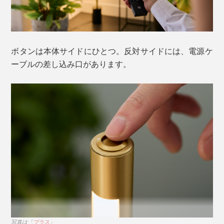
Scene1：BARカウンター風に
ートさです。
キッチンカウンターでバー気分を味わいたいなら、ハイ
チェアの足元にどうぞ。灯りの位置を上向き、壁向き、
床向きに角度を調整するだけで雰囲気がガラリと変わり
ボタンは本体サイドにひとつ。反対サイドには、電源ケ
ます。
ーブルの差し込み口があります。
テレビ背面を照らす「シアターライティング」のメリッ
トは、ムードアップだけではありません。
壁とテレビ画面の明度差が少なくなり、目の負担を
写真は「
ブラス
」