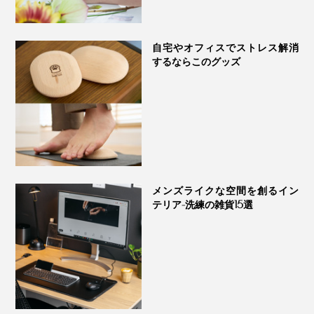
写真下段は別売りの「
大理石ベース
」に挿してタテ置きで使用。
隙間に置けて主張もしないので、リビングの一角にリラ
自宅やオフィスでストレス解消
ックススペースをつくりたい時にぴったりです。
するならこのグッズ
メンズライクな空間を創るイン
アプリの操作は直感的にわかりやすいのでオススメ
テリア-洗練の雑貨15選
アプリの接続には、Wi-fi環境が必要です。「2.4GHz
帯」の電波にのみ対応しているため、5GHz帯の電波に
設定されている方は接続できないのでご注意を。
接続の際は、あらかじめお手持ちのルーターにて電波の