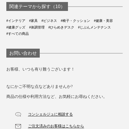
かも。座るだけで体幹トレーニングになるのなら、運動
ダによくないとされており、立ち上がるタイミングに気
関連テーマから探す（10）
不足の在宅ワーカーである私にとって、ありがたすぎま
づけることは、理にかなっています。
す！
#インテリア
#家具
#ビジネス
#椅子・クッション
#健康・美容
おしりの痛みが強い場合は、「
体圧分散マットby
#健康グッズ
#体調管理
#ひらめきデスク
#じぶんメンテナンス
#すべての商品
SORBO
」を使うのもおすすめ。「人工筋肉」と呼ばれ
る低反発ウレタンフォームが、痛みを軽減します。
お問い合わせ
お客様、いつも有り難うございます！
なにかご不明な点などありませんか?
商品の仕様や利用方法など、お気軽にお尋ねください。
コンシェルジュに相談する
ご注文済みのお客様はこちらから