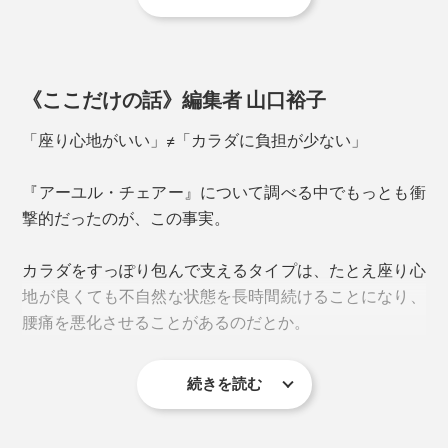
キャスターはウレタン製。ナイロンのものよりも床をキ
せん。
ズつけにくく、なめらかに動くのが特長。座ったままの
移動もスムーズです。
《ここだけの話》編集者 山口裕子
「座り心地がいい」≠「カラダに負担が少ない」
腰あて下の二次元コードを読み取ると、正しい座り方の説明を見ることができる
『アーユル・チェアー』について調べる中でもっとも衝
撃的だったのが、この事実。
世の中に「正しい姿勢に導く」と謳うイスはたくさんあ
りますが、多くが腰回りをしっかりホールドするタイ
実験でも、一般のイスに比べ『アーユル・チェアー』の
カラダをすっぽり包んで支えるタイプは、たとえ座り心
プ。
方が、集中力が35％アップすることが実証されていま
地が良くても不自然な状態を長時間続けることになり、
す。
腰痛を悪化させることがあるのだとか。
カラダに合っていればいいのですが、たとえ合っていな
腰あてはよりかかるためのものではなく、あくまで「い
くても座り心地の良さで長時間座り続けられてしまうた
い姿勢」のガイド。腰骨がちょうど当たる位置に座るこ
続きを読む
め、負荷がかがっていることに気づきにくいのだとか。
一方『アーユル・チェアー』の場合、座り心地がいいと
カラーは「ブラック」１色。汚れ防止やカラーチェンジ
とで、骨盤の後傾と反り腰を防ぎ、正しい「坐骨座り」
は言えないものの、インナーマッスルがグッと引き締ま
用として、別売りの「
専用シートカバー
」もあります。
に。
そもそも、イスは欧米由来のもの。日本人は、骨格や筋