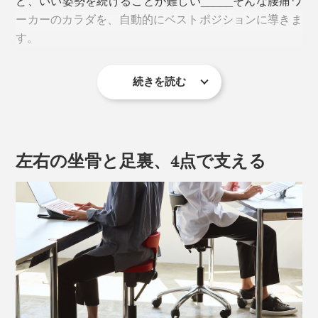
ど、いい姿勢を続けることが難しい_____そんな腰痛ワ
ーカーのカラダを、自動的にベストポジションに導きま
す。
続きを読む
「プレミアムモデル01（本品）」は「
オクトパス
」より
左右の坐骨と足裏、4点で支える
もひとまわり脚幅が大きく、対応身長は160cm以上。
180cm以上の方には特にこちらのモデルがおすすめで
す。
いい姿勢で座るとは、背筋を伸ばすことではなく、骨盤
を立てて座ること。