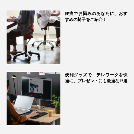
まさって、座面に慣れていきます。
腰痛でお悩みのあなたに、おす
すめの椅子をご紹介！
慣れたあとも、1時間も座り続けると疲れてきますが、
疲れたら座り過ぎのサイン、立ち上がるチャンス。
私自身は腰痛の悩みはないのですが、「坐骨で座る」を
意識することで、自分が反り腰気味だったことに気づき
ました。
「正しい姿勢」≠「背筋を伸ばす」を体感できたことは
便利グッズで、テレワークを快
収穫でした。
適に。プレゼントにも最適な13選
もうひとつ実感したのが、『アーユル・チェアー』に座
るとカラダがじんわり温まって、足先までぽかぽかする
こと。
インナーマッスルを使うことで、新陳代謝が上がったの
そもそも、同じ姿勢を1時間以上続けること自体がカラ