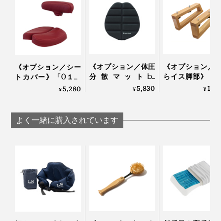
イスとしては少々お値段が張りますが、腰痛がひどくな
るたびに、マッサージや整体・鍼に通い、湿布を貼って
薬を飲むことを思えば、むしろコスパは高いと思いま
また、20名以上の医師・専門家がドクターズチェアーと
す。
して使用し、「健康イス」として推奨しています。
日本人による、日本人のための『アーユル・チェアー』
で、カラダを本来あるべき状態に戻しましょう。
《オプション／体圧
《オプション／
《オプション／シー
分散マットby
らイス脚部》「
トカバー》「0１」
SORBO》坐骨座りを
ィカルシート」
「オクトパス」専用
5,830
12,
5,280
¥
¥
¥
快適にする低反発シ
り付けて「あぐ
シートカバー｜ayur-
ネックになるのが、使い始めのおしりの痛さ。
ート｜ayur-chair アー
ス」に｜ayur-chair
chair アーユル・チェ
ユル・チェアー
ーユル・チェアー
アー
よく一緒に購入されています
「坐骨で座る」感覚をキープするため、座面は自転車の
サドル程度の硬さの発泡ウレタン製。力一杯指で押して
も、下写真くらいにしかヘコみません。
その他160ヶ所を超えるクリニックや治療院でも『アー
ユル・チェアー』を導入。
使い始めのおしりの痛みについては個人差があり、私の