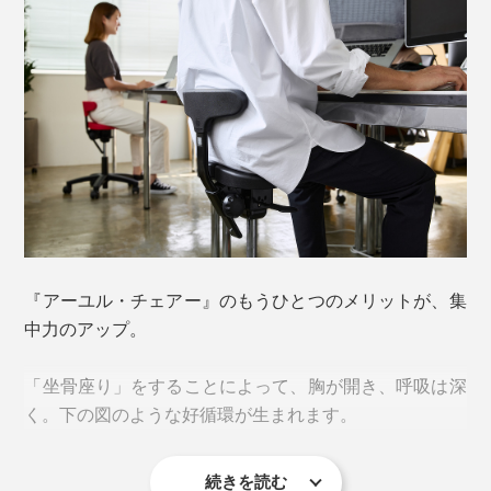
『アーユル・チェアー』なら、“座るだけ”でこの「坐骨
ふたつに分かれた座面
により、意識せずとも左右均
（※）
座り」になる設計。
等のバランスに。
※特許取得（第3733369）
柔らかく包み込むタイプのイスとは真逆の発想でつくら
座面を最も高くした状態
れているので、以下のような人にはおすすめしません。
・座り心地を優先したい
・腰や姿勢に悩みがない
・脚を開いて座ることに抵抗がある
『アーユル・チェアー』のもうひとつのメリットが、集
言うなれば、目先の座り心地よりも、腰・姿勢を守るこ
中力のアップ。
とに特化している、他にはないイスです。
「坐骨座り」をすることによって、胸が開き、呼吸は深
座面が前上がりに傾斜していることによって、自然に坐
く。下の図のような好循環が生まれます。
骨が座面に垂直に当たり、骨盤が立つ「坐骨座り」が完
成。脚を組もうとしても、かなり無理をしないと組めま
続きを読む