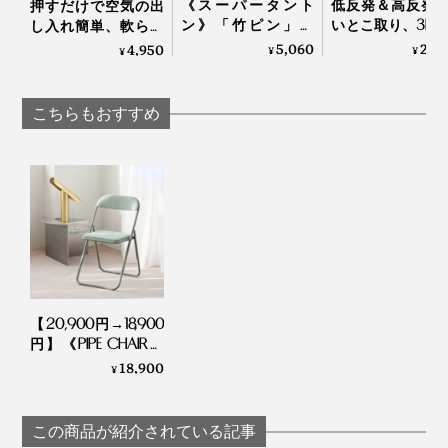
場合、初日は15分でギブアップ。毎日座り続けるうち、
《スーパータント
低反発＆高反発
押すだけで空気の出
2007年にグッドデザイン賞、2018年には健康医療アワ
ン》「竹ピン」と
いとこ取り、3D
し入れ簡単、軟らか
１週間後には1時間座り続けられるようになりました。
ードを受賞しています。
「しなり」で、心地
ルキューブの「
さ自在な「腰エアク
5,060
29,
4,950
¥
¥
¥
よく体をほぐす、マ
ノジェル枕」
ッション」
３週間以上経った今は、おしりの痛みは気にならなくな
ッサージブラシ｜サ
Technogel® pillow
あなたの毎日にも、『アーユル・チェアー』を取り入れ
ンエア｜スーパータ
り、「1時間座る」「立ち上がってカラダを動かす」を
こちらもおすすめ
てみてください。
ントン
繰り返して、1日中使えるように。
ちなみに、過去にぎっくり腰を数回経験している夫は、
個人差があり、初めから大丈夫ということもあれば、痛
最初から痛みを感じず、むしろ腰がラクだと言っていた
くて30分も座っていられないという人も。
ので、個人差は大きそうです。
体重の軽い子どもはほとんど痛みを感じず、ヨガや正座
の習慣があると痛みを感じにくいそうです。
【20,900円→18,900
円】《PIPE CHAIR》
慣れるまでの期間は、２週間から１ヶ月。
美しく並べて、美し
18,900
¥
く収納する、古くて
新しい「パイプ椅
おしりが痛くなったら立ったり、元のイスに座ったりを
子」｜1518
この商品が紹介されている記事
繰り返すうちに、「おしりが痛い」より「腰がラク」が