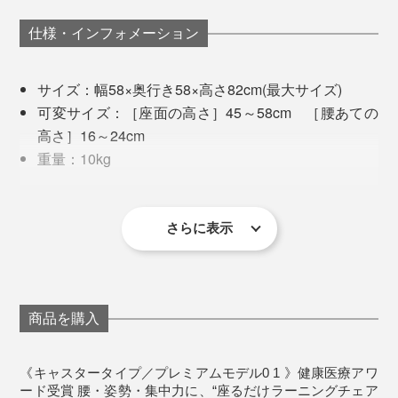
り、肩の力が抜け、鎖骨が下がる感覚があります。
肉のつき方が欧米人とは異なるため、イスを使いこなせ
オフィスや書斎などのワークスペースにふさわしいスタ
仕様・インフォメーション
ず、姿勢を崩す原因に。
普段キーボードを打つときに肩をすくめてしまうクセが
イリッシュなデザイン性がありつつ、一般的なオフィス
あるのですが、『アーユル・チェアー』に座ると自然と
チェアーと比べると約１／3のサイズ感。
サイズ：幅58×奥行き58×高さ82cm(最大サイズ)
肩を落とすことができます。
可変サイズ：［座面の高さ］45～58cm ［腰あての
高さ］16～24cm
重量：10kg
対象身長：160cm〜
素材：
さらに表示
［座面・腰あて部］表皮一体成形発泡ウレタン
［背座支持金物］鋼板プレス加工品
狩猟民族で背面の筋肉が発達し骨盤が立っている欧米人
ダラっとよりかかった座り方も、前屈みに丸くなるのも
［支柱］鋼管加工品、プラスチック成形品、ガスス
に対し、日本人はそもそも農耕民族で背面の筋肉があま
難しい設計です。
プリング
商品を購入
り発達しておらず、骨盤も後傾ぎみ。
［脚部］アルミダイキャスト、ウレタンキャスター
「坐骨座り」をすると、お腹が引き上げられて、腰・
付き
《キャスタータイプ／プレミアムモデル0 1 》健康医療アワ
例えばノコギリは、日本では引いて切るのに対し、欧米
肩・背中・首からは力が抜ける感覚。
ード受賞 腰・姿勢・集中力に、“座るだけラーニングチェア
株式会社シー・イー・シーがオフィスワーカー10人を対象に、約２週間調査。