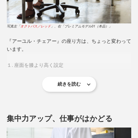
「坐骨（ざこつ）」を座面に垂直・左右均等に当てるよ
うに座ると、骨盤が立った状態になります。
写真左「
オクトパス／レッド
」、右「プレミアムモデル01（本品）」
『アーユル・チェアー』の座り方は、ちょっと変わって
います。
１. 座面を膝より高く設定
座面を最も低くした状態
続きを読む
２. 脚を開いて座り、足の裏を床につける
３. おしりを突き出し、深く座る
４. 腰あてをヘソよりやや下に調整
集中力アップ、仕事がはかどる
左右の坐骨と左右の足裏、4点で支えるイメージ。スト
ンと腰かけるだけで、背骨はS字カーブを描き、頭・
座った状態でおしりに触り、ゴリゴリと当たる部分が「坐骨」
肩・骨盤まで一直線。