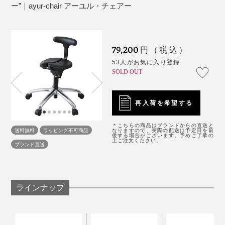
では押して切るようにできており、同じ用途でも道具の
ー”｜ayur-chair アーユル・チェアー
原産国：台湾
センサーにより、瞬きの回数や強さ、姿勢のブレを検出し、集中度を測定。
作りが異なります。
瞬きの回数が少なく、強さが安定し、姿勢がぶれない状態を「集中している」状
なるほど、「いい姿勢」とは、カラダ内側のインナーマ
保証：3年間
態と定義。
カラダが左右前後に傾くと、筋肉は支えるためにがんば
省スペースで圧迫感がなく、空間がすっきりします。
ッスルを引き締めて、外側の表層筋肉をゆるませること
※組み立て式（工具不要）
ろうとしますが、『アーユル・チェアー』に座るとその
これに注目した開発者が、3年の歳月をかけてたどり着
なのかと納得しました。
79,200
確かに、『アーユル・チェアー』に座ると仕事に集中せ
円（税込）
必要がない。
いたのが『アーユル・チェアー』。日本人の骨格にあっ
ざるを得ない状態になって、眠くなりにくい実感があり
53人がお気に入り登録
た「正座やあぐらの姿勢」＝「坐骨座り」をイスで実現
言葉で説明するよりも、実際に座ってしまえばカラダで
SOLD OUT
ます。
すると筋肉はリラックスできて、余計な負荷がかからな
しました。
理解できます。
い。結果的に正しい姿勢が一番ラクなのだと腑に落ちま
この効果に注目した教育機関や企業が、続々と『アーユ
再入荷を希望する
した。
ル・チェアー』を導入。
＊こちらの商品はブランドからの直送と
送料無料
ラッピング不可商品
なりますので、実際の配送は予定日を前
とはいえ、正しい姿勢を意識的に続けることは至難の業
後する場合がございます。予めご了承の
上ご注文ください。
ブランド直送
ですが、『アーユル・チェアー』なら座るだけで習得さ
せてくれる。
正しい姿勢をカラダが覚えてしまえばこちらのもの。他
ラインナップ
のイスでも、電車の座席でも大丈夫に。