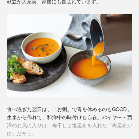
浄を。MAXまで水を入れ、洗剤を数滴垂らしてスイッチ
献立が大充実。家族にも喜ばれています。
豆乳とおからを作るモード。30～35分間、大豆を加熱
ON。約3分で洗浄が完了します。
しながら低速撹拌し、約90℃に達すると断続的に高速
撹拌。できあがったら、濾し器などで濾して「豆乳」と
刃の裏側や底の隅に汚れが残ってしまったら、専用のブ
「おから」に分離します。
ラシでかき出します。ブラシの硬さや角度が考えられて
いるので、ストレスなくキレイにできます。
食べ過ぎた翌日は、「お粥」で胃を休めるのもGOOD。
生米から作れて、和洋中の味付けも自在。バイヤー・西
澤のお気に入りは、梅干しと塩昆布を入れた「梅昆布が
大豆は乾燥大豆を使用。浸水する方法としない方法があります
ゆ」だそう。