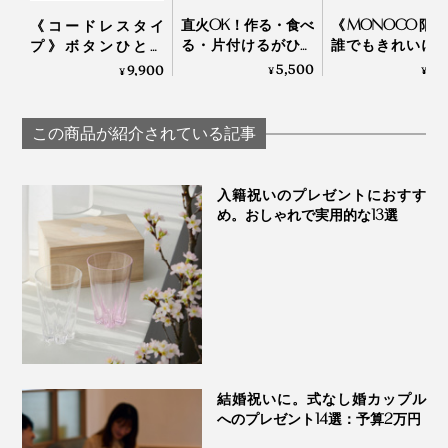
直火OK！作る・食べ
《MONOCO限
《コードレスタイ
る・片付けるがひと
誰でもきれいに
プ》ボタンひとつ
つで完結する「器 兼
付けができる、
で、刻む・混ぜる・
5,500
3,
9,900
¥
¥
¥
用 鍋」｜KOKURYU
あたたかい色彩
おろす・泡立てる
225年続く越前
「コードレス カプセ
の老舗がつくる
ルカッター ボンヌ」|
この商品が紹介されている記事
漆のそば猪口」｜
récolte
琳堂×MONOCO
入籍祝いのプレゼントにおすす
め。おしゃれで実用的な13選
結婚祝いに。式なし婚カップル
へのプレゼント14選：予算2万円