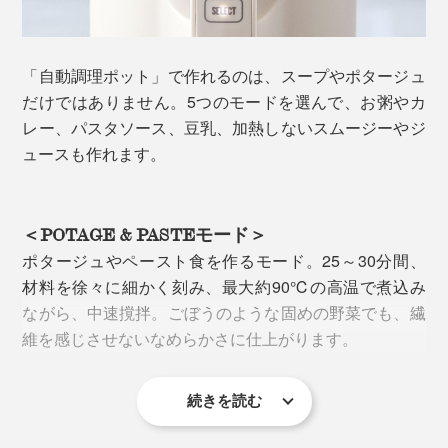
「自動調理ポット」で作れるのは、スープやポタージュ
だけではありません。5つのモードを選んで、お粥やカ
レー、パスタソース、豆乳、加熱しないスムージーやジ
ュースも作れます。
＜POTAGE & PASTEモード＞
ポタージュやペースト食を作るモード。25～30分間、
キッチン家電らしからぬフォルムの美しさ、ツヤ消しの
材料を徐々に細かく刻み、最大約90℃の高温で煮込み
マットな質感は、インテリアをモダンなイメージにして
ながら、中速撹拌。ごぼうのような固めの野菜でも、繊
くれます。
維を感じさせないなめらかさに仕上がります。
続きを読む