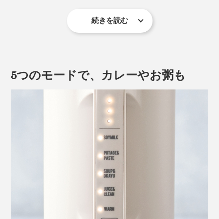
続きを読む
しかも、日頃不足しがちな野菜をたっぷり、おいしく摂
れて、手抜き感はゼロ。毎日の食事作りはもちろん、離
乳食、介護食、ペット食作りにも重宝します。
5つのモードで、カレーやお粥も
カラーは、「クリームホワイト」と「ナチュラルブラッ
ク」に加え、シックな「モカブラウン」が仲間入り。