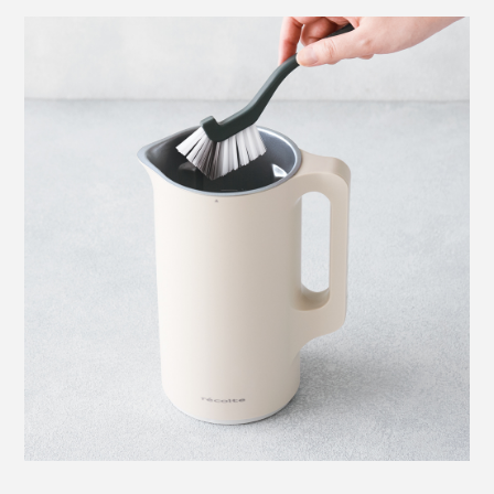
写真は「基本のコーンスープ」。材料は、牛乳・コーン・バター・塩のみ
＜SOUP&OKAYUモード＞
具材の形を残したスープやカレーお粥を作るモード。30
～35分間、1分間に約1秒の低速撹拌で材料の形を残し