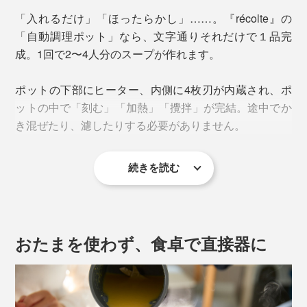
「入れるだけ」「ほったらかし」……。『récolte』の
「自動調理ポット」なら、文字通りそれだけで１品完
成。1回で2〜4人分のスープが作れます。
ポットの下部にヒーター、内側に4枚刃が内蔵され、ポ
ットの中で「刻む」「加熱」「攪拌」が完結。途中でか
き混ぜたり、濾したりする必要がありません。
続きを読む
おたまを使わず、食卓で直接器に