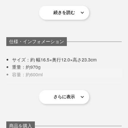
お手入れを面倒にしないコツは、使用後に放置しないこ
＜JUICE&CLEANモード＞
続きを読む
と。使ってすぐならすすぐだけでもほとんどキレイにな
スムージーなどを作る非加熱のモード。約3分間、中速
ります。すぐに洗えない場合も、中に水を入れておくと
撹拌と停止を繰り返します。フルーツ、氷（家庭用製氷
こびりつきを防ぐことができ、洗うのに手間がかかりま
機で作ったもの）と液体を入れて冷たいスムージーが作
せん。
れます。お手入れもこのモードを使います。
仕様・インフォメーション
気をつけたいのが、プラグ挿入口と本体の底部分に水が
サイズ：約 幅16.5×奥行12.0×高さ23.3cm
かからないようにすること。プラグ挿入口はシリコンの
重量：約970g
カバーがついているので、洗う際はカバーをしっかり閉
容量：約600ml
じてください。
コード長さ：1m
電源：AC 100V 50/60Hz
消費電力：600W・55W（JUICE&CLEANモード）
さらに表示
編集・山口のおすすめは、「
白だし
」を使う和風ポター
主な材質：［本体、フタ、計量スプーン、お手入れ
ジュ。材料は、かぶやレンコンなどの根菜と水を１：
ブラシ］ポリプロピレン
１、「
白だし
」を大さじ1〜2（MAX分量に対して）。
［本体内側］ステンレス（セラミックコーティン
野菜の甘みが感じられ、「料亭ですか？」と自画自賛し
グ）
商品を購入