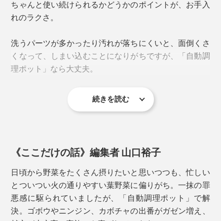
ちゃんと使い続けられるかどうかのポイントが、お手入
ながら、最大約90℃の高温で加熱。お粥は生米から作
れのラクさ。
れます。
洗うパーツが多かったり汚れが落ちにくいと、面倒くさ
くなって、しまい込むことになりがちですが、「自動調
理ポット」なら大丈夫。
続きを読む
電化製品なので丸洗いはできませんが、内側は食器用洗
剤で洗ってすすげばOK。内側はステンレスにセラミッ
クコーティングが施されていて、食材がこびりつきにく
いのが特徴。
《ここだけの話》編集者 山口裕子
外側は硬く絞った布で拭き取り。表面がサラサラ質感の
日頃から野菜をたくさん摂りたいと思いつつも、忙しい
写真は「根菜キーマカレー」。ごぼうのシャキシャキ感がアクセント
塗装で、拭き取りやすくなっています。
とついつい火の通りやすい葉野菜に偏りがち。一抹の罪
悪感に駆られていましたが、「自動調理ポット」で解
ニオイや汚れが気になったら、「CLEAN」モードで洗
決。ゴボウやニンジン、カボチャの出番がガゼン増え、
＜SOYMILKモード＞