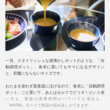
一見、スタイリッシュな湯沸かしポットのような、「自
動調理ポット」。食卓に置いてもサマになるデザイン
と、邪魔にならないサイズです。
おたまを使わず直接器に注げるので、食卓に「自動調理
完成までは30分前後。火を使わないから、安心してその
ポット」ごと置いて、あとはセルフでどうぞ！という使
場を離れられるのがいいところ。その間、家事や子ども
い方も。家族の食事時間がバラバラな場合も、
の世話をしたり、身支度を整えたり、自由に時間を使え
「WARM」モードで保温や温め直しができます。
ます。