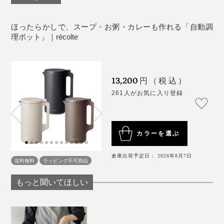
たくなるほどおいしくできる！しかも、味噌汁よりカン
［刃］ステンレス
タン！
付属品：お手入れブラシ、計量スプーン、専用レシ
ほったらかしで、スープ・お粥・カレーも作れる「自動調
ピブック
＜WARMモード＞
理ポット」｜récolte
生産国：中国
各モードで調理した後、保温するモード。1分間に約1秒
の低速撹拌で材料のこげつきをおさえながら、約25分
＜ご購入の際の注意点＞
間、約75℃に温かさをキープします。
野菜や果物を、水分を加えずに果汁成分だけ搾り出
13,200
円（税込）
してジュースにすることはできません。
261人がお気に入り登録
詳しい使い方のコツはこちら＞
肉類や魚類のミンチ、野菜のみじん切り、すりおろ
し、せん切り、クラッシュアイス、かき氷はできま
せん。
カラーを選ぶ
硬い食品の粉砕（乾物など）、市販の硬い氷、粘り
気の強いもの、水分の少ないもの、粉類だけの使用
倉庫出荷予定日： 2026年8月7日
送料無料
ラッピング不可商品
できません。
写真はかぶの和風ポタージュ
もっと聞いてほしい
＜使用上の注意点＞
本体の内部に表示されている300mlから
「野菜の名前 ポタージュ」で検索すれば、材料の組み
Max（600ml）ラインの間で使用してください。
合わせやだいたいの分量比率が分かるので、応用は無限