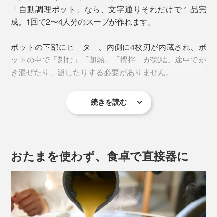
「自動調理ポット」なら、文字通りそれだけで１品完
成。1回で2〜4人分のスープが作れます。
ポットの下部にヒーター、内側に4枚刃が内蔵され、ポ
ットの中で「刻む」「加熱」「攪拌」が完結。途中でか
き混ぜたり、濾したりする必要がありません。
続きを読む
おたまを使わず、食卓で直接器に