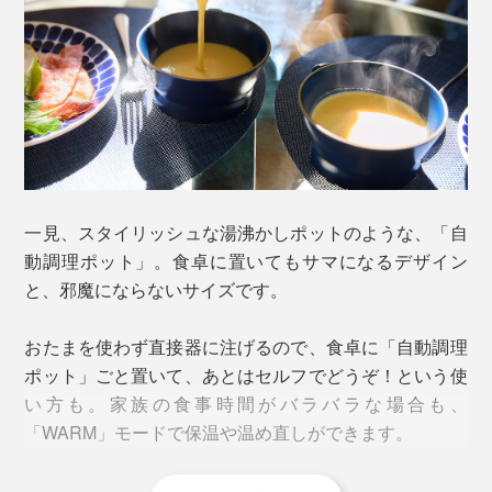
一見、スタイリッシュな湯沸かしポットのような、「自
動調理ポット」。食卓に置いてもサマになるデザイン
と、邪魔にならないサイズです。
おたまを使わず直接器に注げるので、食卓に「自動調理
完成までは30分前後。火を使わないから、安心してその
ポット」ごと置いて、あとはセルフでどうぞ！という使
場を離れられるのがいいところ。その間、家事や子ども
い方も。家族の食事時間がバラバラな場合も、
の世話をしたり、身支度を整えたり、自由に時間を使え
「WARM」モードで保温や温め直しができます。
ます。