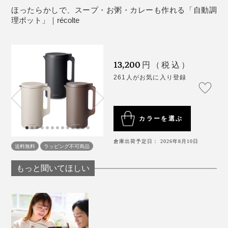
タン！
付属品：お手入れブラシ、計量スプーン、専用レシ
ほったらかしで、スープ・お粥・カレーも作れる「自動調
ピブック
＜WARMモード＞
理ポット」｜récolte
生産国：中国
各モードで調理した後、保温するモード。1分間に約1秒
の低速撹拌で材料のこげつきをおさえながら、約25分
＜ご購入の際の注意点＞
間、約75℃に温かさをキープします。
野菜や果物を、水分を加えずに果汁成分だけ搾り出
13,200
円（税込）
してジュースにすることはできません。
261人がお気に入り登録
詳しい使い方のコツはこちら＞
肉類や魚類のミンチ、野菜のみじん切り、すりおろ
し、せん切り、クラッシュアイス、かき氷はできま
せん。
カラーを選ぶ
硬い食品の粉砕（乾物など）、市販の硬い氷、粘り
気の強いもの、水分の少ないもの、粉類だけの使用
倉庫出荷予定日： 2026年8月10日
送料無料
ラッピング不可商品
できません。
写真はかぶの和風ポタージュ
もっと聞いてほしい
＜使用上の注意点＞
本体の内部に表示されている300mlから
「野菜の名前 ポタージュ」で検索すれば、材料の組み
Max（600ml）ラインの間で使用してください。
合わせやだいたいの分量比率が分かるので、応用は無限
丸洗いはできません。特にプラグ挿入口と本体の底
大。ぜひオリジナルの絶品レシピを開発してください！
に水分がかからないようにしてください。