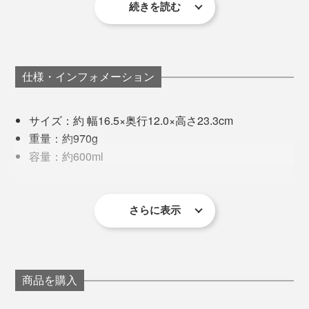
＜JUICE&CLEANモード＞
続きを読む
と。使ってすぐならすすぐだけでもほとんどキレイにな
スムージーなどを作る非加熱のモード。約3分間、中速
ります。すぐに洗えない場合も、中に水を入れておくと
撹拌と停止を繰り返します。フルーツ、氷（家庭用製氷
こびりつきを防ぐことができ、洗うのに手間がかかりま
機で作ったもの）と液体を入れて冷たいスムージーが作
せん。
れます。お手入れもこのモードを使います。
仕様・インフォメーション
気をつけたいのが、プラグ挿入口と本体の底部分に水が
サイズ：約 幅16.5×奥行12.0×高さ23.3cm
かからないようにすること。プラグ挿入口はシリコンの
重量：約970g
カバーがついているので、洗う際はカバーをしっかり閉
容量：約600ml
じてください。
コード長さ：1m
電源：AC 100V 50/60Hz
消費電力：600W・55W（JUICE&CLEANモード）
さらに表示
編集・山口のおすすめは、「
白だし
」を使う和風ポター
主な材質：［本体、フタ、計量スプーン、お手入れ
ジュ。材料は、かぶやレンコンなどの根菜と水を１：
ブラシ］ポリプロピレン
１、「
白だし
」を大さじ1〜2（MAX分量に対して）。
［本体内側］ステンレス（セラミックコーティン
野菜の甘みが感じられ、「料亭ですか？」と自画自賛し
グ）
商品を購入
たくなるほどおいしくできる！しかも、味噌汁よりカン
［刃］ステンレス