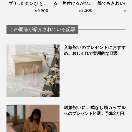
る・片付けるがひと
誰でもきれいに
プ》ボタンひとつ
つで完結する「器 兼
付けができる、
で、刻む・混ぜる・
5,500
3,
9,900
¥
¥
¥
用 鍋」｜KOKURYU
あたたかい色彩
おろす・泡立てる
225年続く越前
「コードレス カプセ
の老舗がつくる
ルカッター ボンヌ」|
この商品が紹介されている記事
漆のそば猪口」｜
récolte
琳堂×MONOCO
入籍祝いのプレゼントにおすす
め。おしゃれで実用的な13選
結婚祝いに。式なし婚カップル
へのプレゼント14選：予算2万円