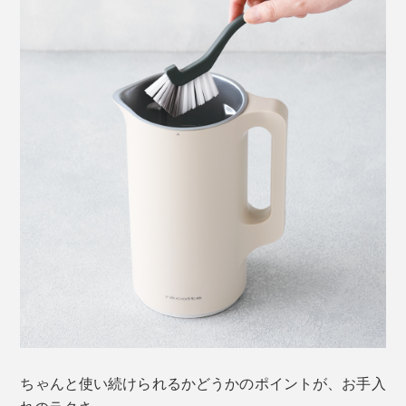
写真は「基本のコーンスープ」。材料は、牛乳・コーン・バター・塩のみ
＜SOUP&OKAYUモード＞
具材の形を残したスープやカレーお粥を作るモード。30
～35分間、1分間に約1秒の低速撹拌で材料の形を残し
ちゃんと使い続けられるかどうかのポイントが、お手入
ながら、最大約90℃の高温で加熱。お粥は生米から作