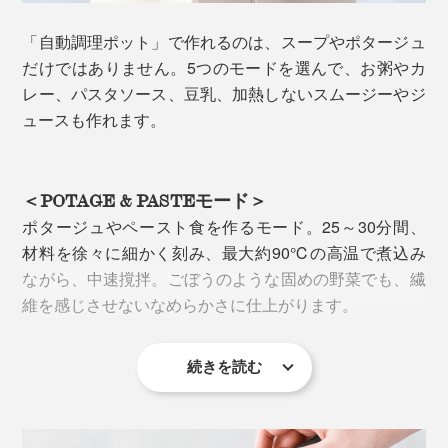
「自動調理ポット」で作れるのは、スープやポタージュ
だけではありません。5つのモードを選んで、お粥やカ
レー、パスタソース、豆乳、加熱しないスムージーやジ
ュースも作れます。
＜POTAGE & PASTEモード＞
ポタージュやペースト食を作るモード。25～30分間、
キッチン家電らしからぬフォルムの美しさ、ツヤ消しの
材料を徐々に細かく刻み、最大約90℃の高温で煮込み
マットな質感は、インテリアをモダンなイメージにして
ながら、中速撹拌。ごぼうのような固めの野菜でも、繊
くれます。
維を感じさせないなめらかさに仕上がります。
続きを読む