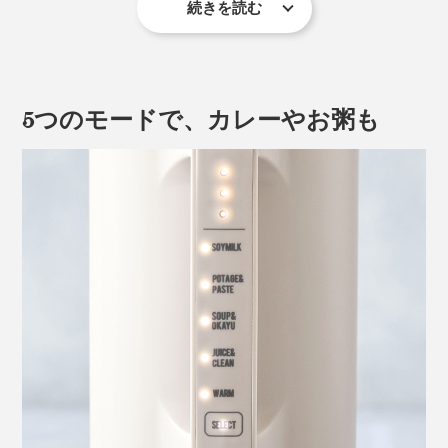
続きを読む
しかも、日頃不足しがちな野菜をたっぷり、おいしく摂
れて、手抜き感はゼロ。毎日の食事作りはもちろん、離
乳食、介護食、ペット食作りにも重宝します。
5つのモードで、カレーやお粥も
カラーは、「クリームホワイト」と「ナチュラルブラッ
ク」に加え、シックな「モカブラウン」が仲間入り。