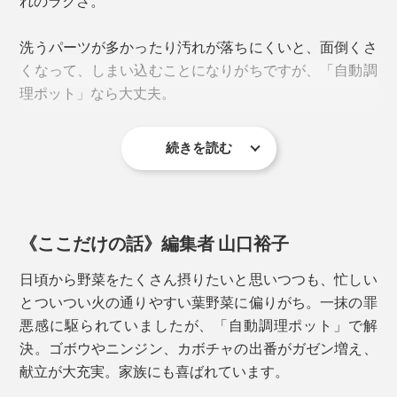
れのラクさ。
れます。
洗うパーツが多かったり汚れが落ちにくいと、面倒くさ
くなって、しまい込むことになりがちですが、「自動調
理ポット」なら大丈夫。
続きを読む
電化製品なので丸洗いはできませんが、内側は食器用洗
剤で洗ってすすげばOK。内側はステンレスにセラミッ
クコーティングが施されていて、食材がこびりつきにく
いのが特徴。
《ここだけの話》編集者 山口裕子
外側は硬く絞った布で拭き取り。表面がサラサラ質感の
日頃から野菜をたくさん摂りたいと思いつつも、忙しい
写真は「根菜キーマカレー」。ごぼうのシャキシャキ感がアクセント
塗装で、拭き取りやすくなっています。
とついつい火の通りやすい葉野菜に偏りがち。一抹の罪
悪感に駆られていましたが、「自動調理ポット」で解
ニオイや汚れが気になったら、「CLEAN」モードで洗
決。ゴボウやニンジン、カボチャの出番がガゼン増え、
＜SOYMILKモード＞
浄を。MAXまで水を入れ、洗剤を数滴垂らしてスイッチ
献立が大充実。家族にも喜ばれています。
豆乳とおからを作るモード。30～35分間、大豆を加熱
ON。約3分で洗浄が完了します。