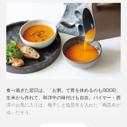
しながら低速撹拌し、約90℃に達すると断続的に高速
撹拌。できあがったら、濾し器などで濾して「豆乳」と
刃の裏側や底の隅に汚れが残ってしまったら、専用のブ
「おから」に分離します。
ラシでかき出します。ブラシの硬さや角度が考えられて
いるので、ストレスなくキレイにできます。
食べ過ぎた翌日は、「お粥」で胃を休めるのもGOOD。
生米から作れて、和洋中の味付けも自在。バイヤー・西
澤のお気に入りは、梅干しと塩昆布を入れた「梅昆布が
大豆は乾燥大豆を使用。浸水する方法としない方法があります
ゆ」だそう。
お手入れを面倒にしないコツは、使用後に放置しないこ