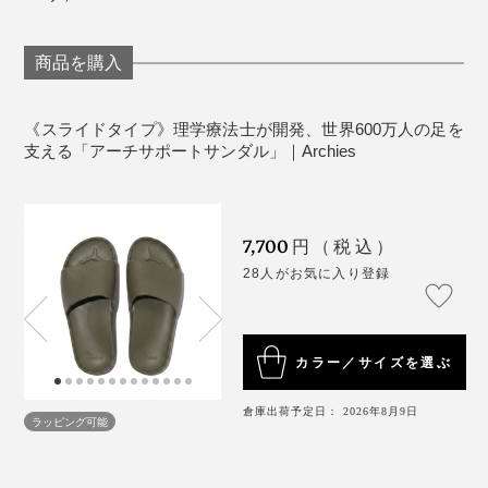
その点『Archies』は、「長時間歩行のサポート」と
商品を購入
「疲れた足のリカバリー」の両方を叶えるサンダル。言
うなれば、機能性インソールに鼻緒をつけたようなも
《スライドタイプ》理学療法士が開発、世界600万人の足を
の。
支える「アーチサポートサンダル」｜Archies
「リカバリーサンダル」の域を超えているので、
MONOCOでは“健幸サンダル”と呼んでいます！
7,700
円（税込）
28人がお気に入り登録
カラー／サイズを選ぶ
倉庫出荷予定日： 2026年8月9日
ラッピング可能
最初は、トラックに製品を積んでマーケットを回り、手