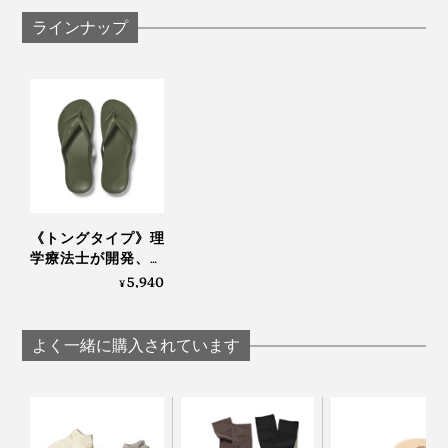
売りするところからスタート。その履きやすさが評判を
ラインナップ
呼んで、瞬く間に広がり、今では世界20カ国で販売。
600万人の足を支えています。
《トングタイプ》理
学療法士が開発、世
界600万人の足を支
5,940
¥
える「アーチサポー
トサンダル」｜
Archies
よく一緒に購入されています