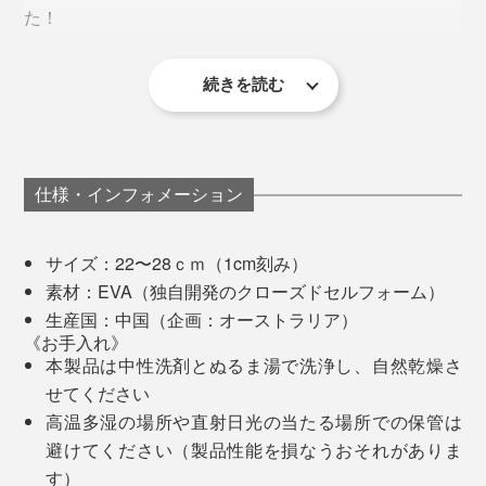
た！
続きを読む
雑誌やSNSでは、ファッションの一部として「リカバリ
ーサンダル」を履くスタイルを見かけますが、間違った
履き方をしないよう、気をつけた方が良さそうです。
創業者のダン・ジョーンズ氏
仕様・インフォメーション
オーストラリア人にとって、ビーチサンダルはライフス
タイルの一部。矯正サンダルや紐靴をすすめても、なか
サイズ：22〜28ｃｍ（1cm刻み）
なか聞き入れてもらえず……。
素材：EVA（独自開発のクローズドセルフォーム）
生産国：中国（企画：オーストラリア）
ならば！と、脱サラし、自分で作ることを決意。5年の
《お手入れ》
歳月をかけ、多くの理学療法の専門家やフットセラピス
本製品は中性洗剤とぬるま湯で洗浄し、自然乾燥さ
トとともに研究とテストを繰り返し、アーチサポート機
せてください
能を備えたビーチサンダルを2015年に完成させまし
高温多湿の場所や直射日光の当たる場所での保管は
た。
避けてください（製品性能を損なうおそれがありま
す）