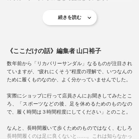
かかとを固定しないサンダルの「脱げやすさ」「つまず
続きを読む
そのスタートは、オーストラリア・メルボルンの理学療
きやすさ」を改善し、とっさの動きにも足についてくる
法士、ダン・ジョーンズ氏が、「足トラブルを抱える顧
構造です。
客の多くが、フラットなビーチサンダルを履いている」
ことに気づいたこと。
重さも片足たったの106g（23cmサイズ）。履いている
《ここだけの話》編集者 山口裕子
のを忘れるほどの軽さです。
数年前から「リカバリーサンダル」なるものが注目され
ていますが、“疲れにくそう”程度の理解で、いつなんの
ために履くものなのか、よく分かっていませんでした。
足の縦の長さが24.5cmの場合、足幅が狭めなら24cmサ
イズ、広めなら25cmサイズがおすすめです。
実際にショップに行って店員さんにお聞きしてみたとこ
ろ、「スポーツなどの後、足を休めるためのものなの
で、履く時間は３時間程度にしてください」とのこと。
なんと、長時間履いて歩くためのものではなく、むしろ
長時間履くのは足に良くないと……。これは知らなかっ