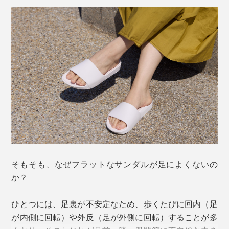
この快適さの理由は3つ。
1. 立体インソール
足裏が当たるインソールは、最大2.2cmの高低差のあ
そもそも、なぜフラットなサンダルが足によくないの
る、特許取得の立体構造。
か？
土踏まずを高く、かかとは包み込むようなカップ形状、
ひとつには、足裏が不安定なため、歩くたびに回内（足
指先にはすべり防止つき。つま先からかかとに向かって
が内側に回転）や外反（足が外側に回転）することが多
徐々に高さをつけています。