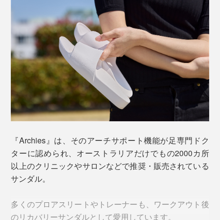
かかともサンダルからはみ出してOK。逆に1cm以上余
る場合はサイズが大きすぎです。下の画像を目安にして
ください。
足の縦の長さは、紙に足を置いて、定規で測るのがベス
『Archies』は、そのアーチサポート機能が足専門ドク
料理や掃除で長時間立ちっぱなしが続くとき、フラット
ト。かかとから一番長い足指の先までの長さを測ってく
ターに認められ、オーストラリアだけでもの2000カ所
なスリッパは足のトラブルの元。室内履きを
ださい。
以上のクリニックやサロンなどで推奨・販売されている
『Archies』にすることで、家事時間がリカバリータイ
サンダル。
3. ヘタリにくく、足に馴染む
ムに変わります。
素材は、独自開発の「クローズドセルフォーム」。高密
多くのプロアスリートやトレーナーも、ワークアウト後
度で弾力性が高く、体重をしっかり受け止めつつ、足の
のリカバリーサンダルとして愛用しています。
形にぴったりフィット。