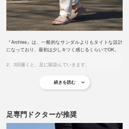
2.フィットするアッパー
普通のスライドサンダルは、アッパーがゆるめに作られ
もうひとつは、アッパーがゆるいことで、足指に力が入
ていますが、『Archies』は足の甲の形状に合わせ、ぴ
り、アーチが正しく機能せず、足底筋膜や関節に負担が
ったりフィットにこだわった設計。
かかること。かかとに高さがないのも、アキレス腱にス
『Archies』は、一般的なサンダルよりもタイトな設計
トレスがかかりやすいそうです。
になっており、最初は少しキツく感じるくらいでOK。
足指に力を入れずともサンダルがズレにくく、動きのロ
スが減って、疲れにくさにつながります。
2、3回履くと、足に馴染んでいきます。
足指を緊張させることなく、のびのびと広げられること
で、体のバランスも整いやすく。足裏のアーチ機能が働
続きを読む
サイズ展開は1cm刻み。足の幅ではなく、縦の長さの実
き、浮き指対策にもなります。
寸を基準に選んでください。
海外ブランドの靴は幅が狭めのため１サイズアップして
足専門ドクターが推奨
この理屈で考えれば、室内で履くスリッパも同様。
選ぶこともあると思いますが、本品はその必要ナシ。