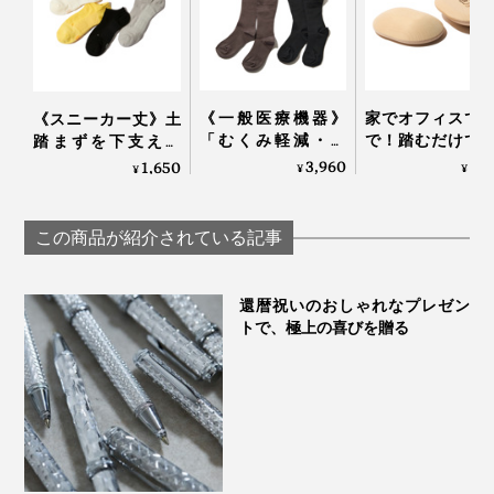
《一般医療機器》
家でオフィスで
《スニーカー丈》土
「むくみ軽減・快
で！踏むだけで
踏まずを下支えし
適・おしゃれ」三拍
ら元気になれる
て、足底筋をサポー
3,960
6,
1,650
¥
¥
¥
子揃った「コットン
裏マッサージ器」
トする「疲れしらず
リブ着圧ソックス」
ーチドクター ふ
のくつした®」｜エ
｜MAEÉ
み
コノレッグ
この商品が紹介されている記事
還暦祝いのおしゃれなプレゼン
トで、極上の喜びを贈る