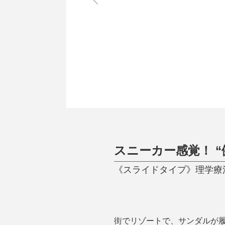
調理家電
調理器具
食器
タオル・ふきん
キッチン雑貨
スニーカー感覚！ “
《スライドタイプ》理学療法
街でリゾートで、サンダルが