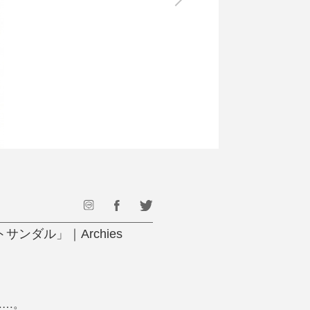
最後のひと口までキンキン
ドリンク
旅行
フード
アウトドア
旅行遊び／その他
ダル」｜Archies
……。