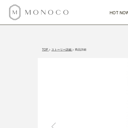
HOT NOW
新商品
CATEGORY
PRICE
SCENE
HOT NOW!
GIFTS
インテリア
1,000円未満
1,000円 
TOP
ストーリー詳細
商品詳細
今週のT
カテゴリから探す
価格から探す
シーンから探す
すべて
すべて
特別な贈りもの
家具
すべての
会話が弾む
収納
特集一
気のきく手土産
照明
毎日使ってね
インテリア雑貨
おまと
ベランダ・庭
アウト
インテリア／そ
キッチン
すべて