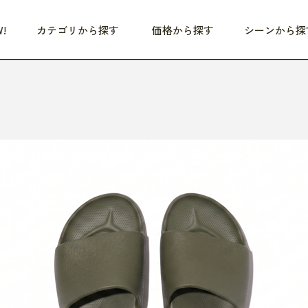
!
カテゴリから探す
価格から探す
シーンから探
つめた〜い夏、どうぞ！
HEALTHY
家電
HOME
ファッション
- 3,000円
3,000円 - 5,000円
5,000円 - 10,000円
OP10
すべて
すべて
すべて
すべて
す
朝までぐっすり
リビング家電
居心地のいい空間
服
ひ
商品 (新着順)
本気で休む
キッチン家電
家事ルンルン
バッグ
ほ
覧
いつも清潔
美容・健康家電
食いしん坊クラブ
靴・靴下
や
じぶんメンテナンス
オーディオ家電
料理と団らん
レイングッズ
仕
め割引
おうちエクササイズ
ファッション／小物
レット
の他
日用品
健康・美容
すべて
すべて