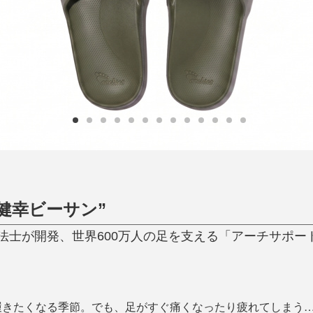
ひんやり今治タオル、生き返る〜
掃除・洗濯
肌・髪ケア
タオル
バスグッズ
スリッパ
ひんやりグッズ
防災用品
あったかグッズ
水筒
健康グッズ
日用品／その他
オーラルケア
健幸ビーサン”
士が開発、世界600万人の足を支える「アーチサポートサン
履きたくなる季節。でも、足がすぐ痛くなったり疲れてしまう