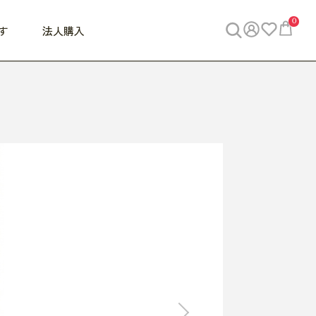
0
す
法人購入
WORK
ビジネス
ENJOY
寝具
10,000円 - 30,000円
30,000円以上
べて
すべて
すべて
すべて
らめきデスク
PC・スマホ関連
お出かけスパイス
敷き寝具
っと一息ふぅ
椅子・クッション
思い出トラベル
掛け寝具
っぱり清潔感
収納
外で過ごすって最高
パジャマ
事へGO
ビジネス／小物
好き・・にどっぷり
枕・小物
食料品
旅行・遊び
すべて
すべて