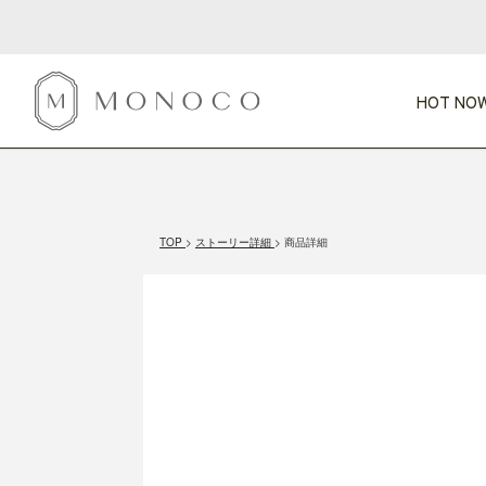
HOT NOW
新商品
CATEGORY
PRICE
SCENE
HOT NOW!
GIFTS
インテリア
1,000円未満
1,000円 
TOP
ストーリー詳細
商品詳細
今週のT
カテゴリから探す
価格から探す
シーンから探す
すべて
すべて
特別な贈りもの
家具
すべての
会話が弾む
収納
特集一
気のきく手土産
照明
毎日使ってね
インテリア雑貨
おまと
ベランダ・庭
アウト
インテリア／そ