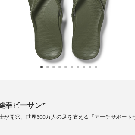
日用品
健康・美容
すべて
すべて
ひんやり今治タオル、生き返る〜
掃除・洗濯
肌・髪ケア
タオル
バスグッズ
スリッパ
ひんやりグッズ
防災用品
あったかグッズ
水筒
健康グッズ
日用品／その他
オーラルケア
健幸ビーサン”
が開発、世界600万人の足を支える「アーチサポートサンダ