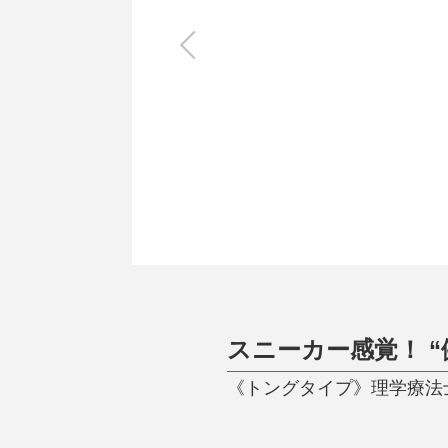
キッチン
すべて
調理家電
調理器具
食器
タオル・ふきん
キッチン雑貨
スニーカー感覚！ “
《トングタイプ》理学療法士