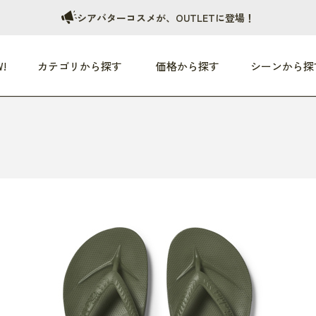
シアバターコスメが、OUTLETに登場！
!
カテゴリから探す
価格から探す
シーンから探
つめた〜い夏、どうぞ！
HEALTHY
家電
HOME
ファッション
- 3,000円
3,000円 - 5,000円
5,000円 - 10,000円
OP10
すべて
すべて
すべて
すべて
す
朝までぐっすり
リビング家電
居心地のいい空間
服
ひ
商品 (新着順)
本気で休む
キッチン家電
家事ルンルン
バッグ
ほ
覧
いつも清潔
美容・健康家電
食いしん坊クラブ
靴・靴下
や
じぶんメンテナンス
オーディオ家電
料理と団らん
レイングッズ
仕
め割引
おうちエクササイズ
ファッション／小物
レット
の他