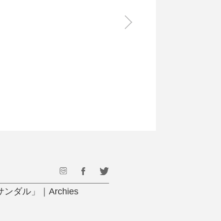
食料品
旅行・遊び
すべて
すべて
最後のひと口までキンキン
ドリンク
旅行
フード
アウトドア
旅行遊び／その他
ル」｜Archies