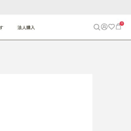
0
す
法人購入
WORK
ビジネス
ENJOY
寝具
10,000円 - 30,000円
30,000円以上
べて
すべて
すべて
すべて
らめきデスク
PC・スマホ関連
お出かけスパイス
敷き寝具
っと一息ふぅ
椅子・クッション
思い出トラベル
掛け寝具
っぱり清潔感
収納
外で過ごすって最高
パジャマ
事へGO
ビジネス／小物
好き・・にどっぷり
枕・小物